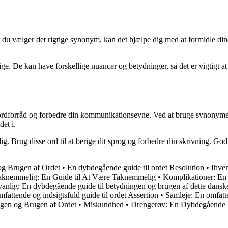
 du vælger det rigtige synonym, kan det hjælpe dig med at formidle din
ige. De kan have forskellige nuancer og betydninger, så det er vigtigt at
 ordforråd og forbedre din kommunikationsevne. Ved at bruge synonymer
det i.
 dig. Brug disse ord til at berige dit sprog og forbedre din skrivning. 
og Brugen af Ordet
•
En dybdegående guide til ordet Resolution
•
Ihve
aknemmelig: En Guide til At Være Taknemmelig
•
Komplikationer: En o
anlig: En dybdegående guide til betydningen og brugen af dette dansk
fattende og indsigtsfuld guide til ordet Assertion
•
Samleje: En omfatte
gen og Brugen af Ordet
•
Miskundhed
•
Drengerøv: En Dybdegående U