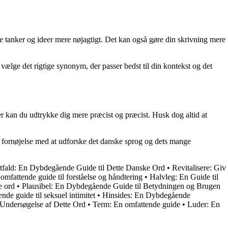
e tanker og ideer mere nøjagtigt. Det kan også gøre din skrivning mere
 vælge det rigtige synonym, der passer bedst til din kontekst og det
 kan du udtrykke dig mere præcist og præcist. Husk dog altid at
God fornøjelse med at udforske det danske sprog og dets mange
rtfald: En Dybdegående Guide til Dette Danske Ord
•
Revitalisere: Giv
mfattende guide til forståelse og håndtering
•
Halvleg: En Guide til
e ord
•
Plausibel: En Dybdegående Guide til Betydningen og Brugen
nde guide til seksuel intimitet
•
Hinsides: En Dybdegående
ndersøgelse af Dette Ord
•
Term: En omfattende guide
•
Luder: En