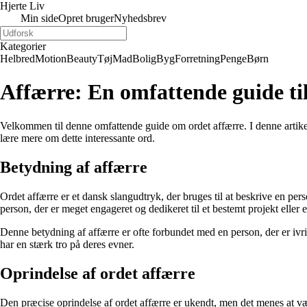
Hjerte Liv
Min side
Opret bruger
Nyhedsbrev
Kategorier
Helbred
Motion
Beauty
Tøj
Mad
Bolig
Byg
Forretning
Penge
Børn
Affærre: En omfattende guide ti
Velkommen til denne omfattende guide om ordet affærre. I denne artikel
lære mere om dette interessante ord.
Betydning af affærre
Ordet affærre er et dansk slangudtryk, der bruges til at beskrive en pers
person, der er meget engageret og dedikeret til et bestemt projekt eller
Denne betydning af affærre er ofte forbundet med en person, der er ivrig
har en stærk tro på deres evner.
Oprindelse af ordet affærre
Den præcise oprindelse af ordet affærre er ukendt, men det menes at vær