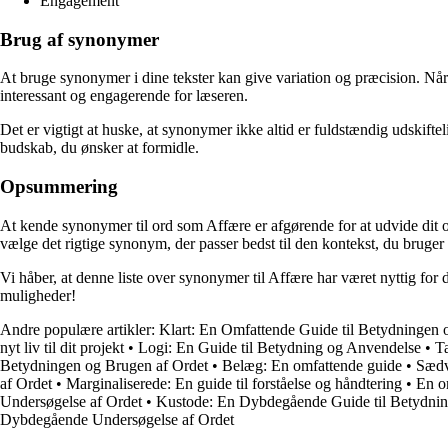
Engagement
Brug af synonymer
At bruge synonymer i dine tekster kan give variation og præcision. Når
interessant og engagerende for læseren.
Det er vigtigt at huske, at synonymer ikke altid er fuldstændig udskiftel
budskab, du ønsker at formidle.
Opsummering
At kende synonymer til ord som Affære er afgørende for at udvide dit
vælge det rigtige synonym, der passer bedst til den kontekst, du bruger 
Vi håber, at denne liste over synonymer til Affære har været nyttig for
muligheder!
Andre populære artikler:
Klart: En Omfattende Guide til Betydningen 
nyt liv til dit projekt
•
Logi: En Guide til Betydning og Anvendelse
•
T
Betydningen og Brugen af Ordet
•
Belæg: En omfattende guide
•
Sædv
af Ordet
•
Marginaliserede: En guide til forståelse og håndtering
•
En om
Undersøgelse af Ordet
•
Kustode: En Dybdegående Guide til Betydnin
Dybdegående Undersøgelse af Ordet