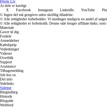
Hjerte Liv
At dele er kærligt
X
Facebook
Instagram
LinkedIn
YouTube
Pin
© Ingen del må gengives uden skriftlig tilladelse.
© Alle rettigheder forbeholdes. Vi modtager muligvis en andel af salget,
© Alle rettigheder er forbeholdt. Denne side bruger affiliate-links, som
Materiale
Gaver til dig
Fordele
Anmeldelser
Købshjælp
Vejledninger
Videoer
Overblik
Support
Assistance
Tilbagemelding
Job hos os
Del info
Sidelinks
Sidetræ
Blogindlæg
Historik
Blogside
Webfeed