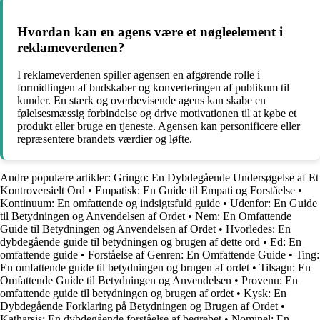
Hvordan kan en agens være et nøgleelement i
reklameverdenen?
I reklameverdenen spiller agensen en afgørende rolle i
formidlingen af ​​budskaber og konverteringen af ​​publikum til
kunder. En stærk og overbevisende agens kan skabe en
følelsesmæssig forbindelse og drive motivationen til at købe et
produkt eller bruge en tjeneste. Agensen kan personificere eller
repræsentere brandets værdier og løfte.
Andre populære artikler:
Gringo: En Dybdegående Undersøgelse af Et
Kontroversielt Ord
•
Empatisk: En Guide til Empati og Forståelse
•
Kontinuum: En omfattende og indsigtsfuld guide
•
Udenfor: En Guide
til Betydningen og Anvendelsen af Ordet
•
Nem: En Omfattende
Guide til Betydningen og Anvendelsen af Ordet
•
Hvorledes: En
dybdegående guide til betydningen og brugen af dette ord
•
Ed: En
omfattende guide
•
Forståelse af Genren: En Omfattende Guide
•
Ting:
En omfattende guide til betydningen og brugen af ordet
•
Tilsagn: En
Omfattende Guide til Betydningen og Anvendelsen
•
Provenu: En
omfattende guide til betydningen og brugen af ordet
•
Kysk: En
Dybdegående Forklaring på Betydningen og Brugen af Ordet
•
Katharsis: En dybdegående forståelse af begrebet
•
Nominel: En