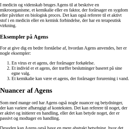
I medicin og videnskab bruges Agens til at beskrive en
mikroorganisme, et kemikalie eller en faktor, der forårsager en sygdom
eller påvirker en biologisk proces. Det kan også referere til et aktivt
stof i en medicin eller en kemisk forbindelse, der har en terapeutisk
virkning.
Eksempler på Agens
For at give dig en bedre forståelse af, hvordan Agens anvendes, her er
nogle eksempler:
En virus er et agens, der forårsager forkølelse.
Et individ er et agens, der træffer beslutninger baseret på sine
egne valg.
Et kemikalie kan være et agens, der forårsager forurening i vand.
Nuancer af Agens
Som med mange ord har Agens også nogle nuancer og betydninger,
der kan variere afhængigt af konteksten. Det kan referere til noget, der
er aktivt og initierer en handling, eller det kan betyde noget, der er
passivt og modtager en handling.
Desuden kan Agens også have en mere abstrakt betydning, hvor det