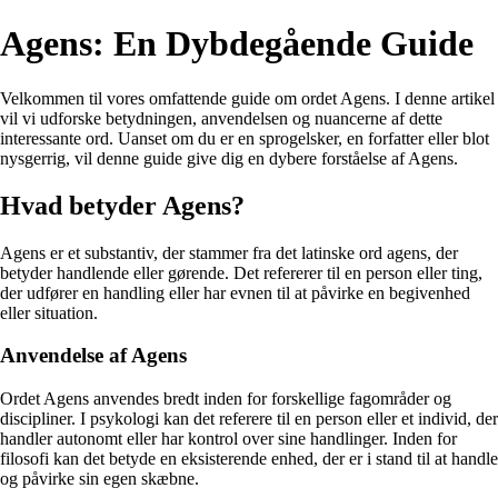
Agens: En Dybdegående Guide
Velkommen til vores omfattende guide om ordet Agens. I denne artikel
vil vi udforske betydningen, anvendelsen og nuancerne af dette
interessante ord. Uanset om du er en sprogelsker, en forfatter eller blot
nysgerrig, vil denne guide give dig en dybere forståelse af Agens.
Hvad betyder Agens?
Agens er et substantiv, der stammer fra det latinske ord agens, der
betyder handlende eller gørende. Det refererer til en person eller ting,
der udfører en handling eller har evnen til at påvirke en begivenhed
eller situation.
Anvendelse af Agens
Ordet Agens anvendes bredt inden for forskellige fagområder og
discipliner. I psykologi kan det referere til en person eller et individ, der
handler autonomt eller har kontrol over sine handlinger. Inden for
filosofi kan det betyde en eksisterende enhed, der er i stand til at handle
og påvirke sin egen skæbne.