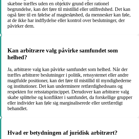
skæbne træffes uden en objektiv grund eller rationel
begrundelse, kan det føre til mistillid eller utilfredshed. Det kan
også føre til en følelse af magtesløshed, da mennesker kan føle,
at de ikke har indflydelse eller kontrol over beslutninger, der
påvirker dem.
Kan arbitrære valg påvirke samfundet som
helhed?
Ja, arbitrære valg kan påvirke samfundet som helhed. Når der
træffes arbitrære beslutninger i politik, retssystemet eller andre
magtfulde positioner, kan det føre til mistillid til myndighederne
og institutioner. Det kan underminere retfærdighedssans og
respekten for retsstatsprincippet. Derudover kan arbitrære valg
skabe splittelse og konflikter i samfundet, da forskellige grupper
eller individer kan føle sig marginaliserede eller uretfærdigt
behandlet.
Hvad er betydningen af juridisk arbitrært?