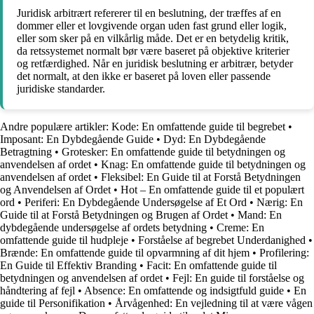
Juridisk arbitrært refererer til en beslutning, der træffes af en
dommer eller et lovgivende organ uden fast grund eller logik,
eller som sker på en vilkårlig måde. Det er en betydelig kritik,
da retssystemet normalt bør være baseret på objektive kriterier
og retfærdighed. Når en juridisk beslutning er arbitrær, betyder
det normalt, at den ikke er baseret på loven eller passende
juridiske standarder.
Andre populære artikler:
Kode: En omfattende guide til begrebet
•
Imposant: En Dybdegående Guide
•
Dyd: En Dybdegående
Betragtning
•
Grotesker: En omfattende guide til betydningen og
anvendelsen af ordet
•
Knag: En omfattende guide til betydningen og
anvendelsen af ordet
•
Fleksibel: En Guide til at Forstå Betydningen
og Anvendelsen af Ordet
•
Hot – En omfattende guide til et populært
ord
•
Periferi: En Dybdegående Undersøgelse af Et Ord
•
Nærig: En
Guide til at Forstå Betydningen og Brugen af Ordet
•
Mand: En
dybdegående undersøgelse af ordets betydning
•
Creme: En
omfattende guide til hudpleje
•
Forståelse af begrebet Underdanighed
•
Brænde: En omfattende guide til opvarmning af dit hjem
•
Profilering:
En Guide til Effektiv Branding
•
Facit: En omfattende guide til
betydningen og anvendelsen af ordet
•
Fejl: En guide til forståelse og
håndtering af fejl
•
Absence: En omfattende og indsigtfuld guide
•
En
guide til Personifikation
•
Årvågenhed: En vejledning til at være vågen