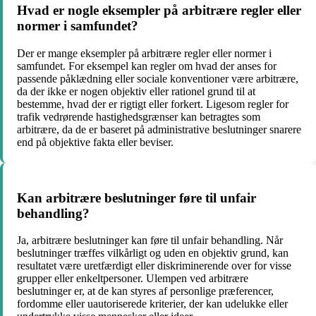
Hvad er nogle eksempler på arbitrære regler eller
normer i samfundet?
Der er mange eksempler på arbitrære regler eller normer i
samfundet. For eksempel kan regler om hvad der anses for
passende påklædning eller sociale konventioner være arbitrære,
da der ikke er nogen objektiv eller rationel grund til at
bestemme, hvad der er rigtigt eller forkert. Ligesom regler for
trafik vedrørende hastighedsgrænser kan betragtes som
arbitrære, da de er baseret på administrative beslutninger snarere
end på objektive fakta eller beviser.
Kan arbitrære beslutninger føre til unfair
behandling?
Ja, arbitrære beslutninger kan føre til unfair behandling. Når
beslutninger træffes vilkårligt og uden en objektiv grund, kan
resultatet være uretfærdigt eller diskriminerende over for visse
grupper eller enkeltpersoner. Ulempen ved arbitrære
beslutninger er, at de kan styres af personlige præferencer,
fordomme eller uautoriserede kriterier, der kan udelukke eller