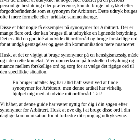
personlige beslutning eller præference, kan du bruge udtrykket efter
forgodtbefindende som et synonym for Arbitrært. Dette udtryk bruges
ofte i mere formelle eller juridiske sammenhænge.
Disse er blot nogle få eksempler på synonymer for Arbitrært. Der er
mange flere ord, der kan bruges til at udtrykke en lignende betydning.
Det er altid en god idé at udvide dit ordforråd og bruge forskellige ord
for at undgå gentagelser og gøre din kommunikation mere nuanceret.
Husk, at det er vigtigt at bruge synonymer på en hensigtsmæssig måde
og i den rette kontekst. Vær opmærksom på forskelle i betydning og
nuance mellem forskellige ord og sørg for at vælge det rigtige ord til
den specifikke situation.
En bruger udtalte: Jeg har altid haft svært ved at finde
synonymer for Arbitrært, men denne artikel har virkelig
hjulpet mig med at udvide mit ordforråd. Tak!
Vi håber, at denne guide har været nyttig for dig i din søgen efter
synonymer for Arbitrært. Husk at øve dig i at bruge disse ord i din
daglige kommunikation for at forbedre dit sprog og udtryksevne.