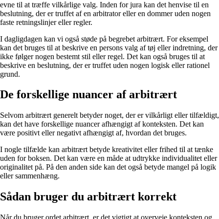
evne til at træffe vilkårlige valg. Inden for jura kan det henvise til en
beslutning, der er truffet af en arbitrator eller en dommer uden nogen
faste retningslinjer eller regler.
I dagligdagen kan vi også støde på begrebet arbitrært. For eksempel
kan det bruges til at beskrive en persons valg af tøj eller indretning, der
ikke følger nogen bestemt stil eller regel. Det kan også bruges til at
beskrive en beslutning, der er truffet uden nogen logisk eller rationel
grund.
De forskellige nuancer af arbitrært
Selvom arbitrært generelt betyder noget, der er vilkårligt eller tilfældigt,
kan det have forskellige nuancer afhængigt af konteksten. Det kan
være positivt eller negativt afhængigt af, hvordan det bruges.
I nogle tilfælde kan arbitrært betyde kreativitet eller frihed til at tænke
uden for boksen. Det kan være en måde at udtrykke individualitet eller
originalitet på. På den anden side kan det også betyde mangel på logik
eller sammenhæng.
Sådan bruger du arbitrært korrekt
Når du bruger ordet arbitrært, er det vigtigt at overveje konteksten og