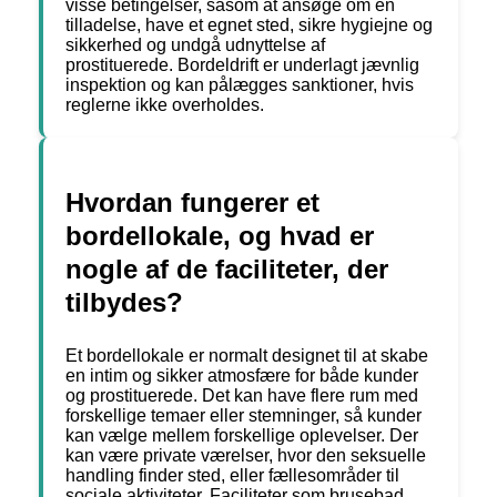
visse betingelser, såsom at ansøge om en
tilladelse, have et egnet sted, sikre hygiejne og
sikkerhed og undgå udnyttelse af
prostituerede. Bordeldrift er underlagt jævnlig
inspektion og kan pålægges sanktioner, hvis
reglerne ikke overholdes.
Hvordan fungerer et
bordellokale, og hvad er
nogle af de faciliteter, der
tilbydes?
Et bordellokale er normalt designet til at skabe
en intim og sikker atmosfære for både kunder
og prostituerede. Det kan have flere rum med
forskellige temaer eller stemninger, så kunder
kan vælge mellem forskellige oplevelser. Der
kan være private værelser, hvor den seksuelle
handling finder sted, eller fællesområder til
sociale aktiviteter. Faciliteter som brusebad,