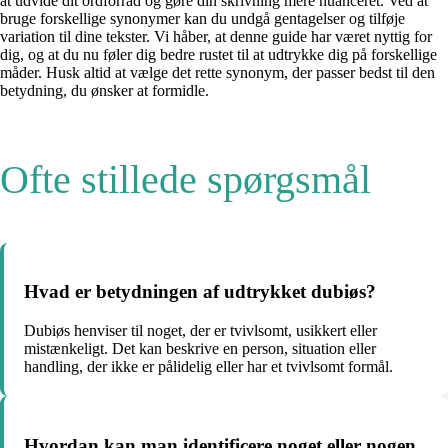
at udvide dit ordforråd og gøre din skrivning mere nuanceret. Ved at
bruge forskellige synonymer kan du undgå gentagelser og tilføje
variation til dine tekster. Vi håber, at denne guide har været nyttig for
dig, og at du nu føler dig bedre rustet til at udtrykke dig på forskellige
måder. Husk altid at vælge det rette synonym, der passer bedst til den
betydning, du ønsker at formidle.
Ofte stillede spørgsmål
Hvad er betydningen af ​​udtrykket dubiøs?
Dubiøs henviser til noget, der er tvivlsomt, usikkert eller
mistænkeligt. Det kan beskrive en person, situation eller
handling, der ikke er pålidelig eller har et tvivlsomt formål.
Hvordan kan man identificere noget eller nogen