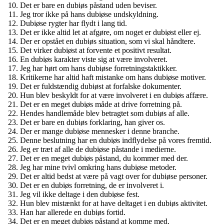
Det er bare en dubiøs påstand uden beviser.
Jeg tror ikke på hans dubiøse undskyldning.
Dubiøse rygter har flydt i lang tid.
Det er ikke altid let at afgøre, om noget er dubiøst eller ej.
Der er opstået en dubiøs situation, som vi skal håndtere.
Det virker dubiøst at forvente et positivt resultat.
En dubiøs karakter viste sig at være involveret.
Jeg har hørt om hans dubiøse forretningstaktikker.
Kritikerne har altid haft mistanke om hans dubiøse motiver.
Det er fuldstændig dubiøst at forfalske dokumenter.
Hun blev beskyldt for at være involveret i en dubiøs affære.
Det er en meget dubiøs måde at drive forretning på.
Hendes handlemåde blev betragtet som dubiøs af alle.
Det er bare en dubiøs forklaring, han giver os.
Der er mange dubiøse mennesker i denne branche.
Denne beslutning har en dubiøs indflydelse på vores fremtid.
Jeg er træt af alle de dubiøse påstande i medierne.
Det er en meget dubiøs påstand, du kommer med der.
Jeg har mine tvivl omkring hans dubiøse metoder.
Det er altid bedst at være på vagt over for dubiøse personer.
Det er en dubiøs forretning, de er involveret i.
Jeg vil ikke deltage i den dubiøse fest.
Hun blev mistænkt for at have deltaget i en dubiøs aktivitet.
Han har allerede en dubiøs fortid.
Det er en meget dubiøs påstand at komme med.