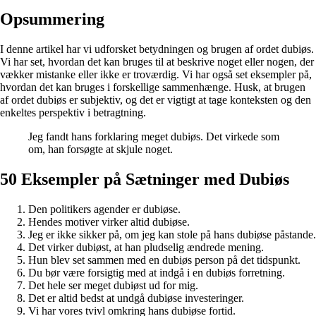
Opsummering
I denne artikel har vi udforsket betydningen og brugen af ordet dubiøs.
Vi har set, hvordan det kan bruges til at beskrive noget eller nogen, der
vækker mistanke eller ikke er troværdig. Vi har også set eksempler på,
hvordan det kan bruges i forskellige sammenhænge. Husk, at brugen
af ordet dubiøs er subjektiv, og det er vigtigt at tage konteksten og den
enkeltes perspektiv i betragtning.
Jeg fandt hans forklaring meget dubiøs. Det virkede som
om, han forsøgte at skjule noget.
50 Eksempler på Sætninger med Dubiøs
Den politikers agender er dubiøse.
Hendes motiver virker altid dubiøse.
Jeg er ikke sikker på, om jeg kan stole på hans dubiøse påstande.
Det virker dubiøst, at han pludselig ændrede mening.
Hun blev set sammen med en dubiøs person på det tidspunkt.
Du bør være forsigtig med at indgå i en dubiøs forretning.
Det hele ser meget dubiøst ud for mig.
Det er altid bedst at undgå dubiøse investeringer.
Vi har vores tvivl omkring hans dubiøse fortid.