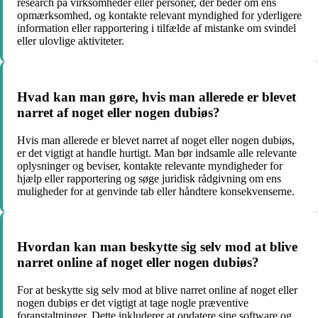
research på virksomheder eller personer, der beder om ens
opmærksomhed, og kontakte relevant myndighed for yderligere
information eller rapportering i tilfælde af mistanke om svindel
eller ulovlige aktiviteter.
Hvad kan man gøre, hvis man allerede er blevet
narret af noget eller nogen dubiøs?
Hvis man allerede er blevet narret af noget eller nogen dubiøs,
er det vigtigt at handle hurtigt. Man bør indsamle alle relevante
oplysninger og beviser, kontakte relevante myndigheder for
hjælp eller rapportering og søge juridisk rådgivning om ens
muligheder for at genvinde tab eller håndtere konsekvenserne.
Hvordan kan man beskytte sig selv mod at blive
narret online af noget eller nogen dubiøs?
For at beskytte sig selv mod at blive narret online af noget eller
nogen dubiøs er det vigtigt at tage nogle præventive
foranstaltninger. Dette inkluderer at opdatere sine software og