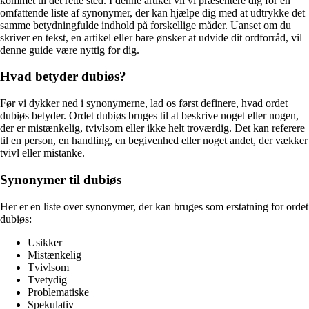
kommet til det rette sted. I denne artikel vil vi præsentere dig for en
omfattende liste af synonymer, der kan hjælpe dig med at udtrykke det
samme betydningfulde indhold på forskellige måder. Uanset om du
skriver en tekst, en artikel eller bare ønsker at udvide dit ordforråd, vil
denne guide være nyttig for dig.
Hvad betyder dubiøs?
Før vi dykker ned i synonymerne, lad os først definere, hvad ordet
dubiøs betyder. Ordet dubiøs bruges til at beskrive noget eller nogen,
der er mistænkelig, tvivlsom eller ikke helt troværdig. Det kan referere
til en person, en handling, en begivenhed eller noget andet, der vækker
tvivl eller mistanke.
Synonymer til dubiøs
Her er en liste over synonymer, der kan bruges som erstatning for ordet
dubiøs:
Usikker
Mistænkelig
Tvivlsom
Tvetydig
Problematiske
Spekulativ