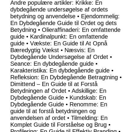
Andre populære artikler:
Krikke: En
dybdegående undersøgelse af ordets
betydning og anvendelse
•
Ejendommelig:
En Dybdegående Guide til Ordet og dets
Betydning
•
Olieraffinaderi: En omfattende
guide
•
Kardinalpunkt: En omfattende
guide
•
Vækste: En Guide til At Opnå
Bæredygtig Vækst
•
Næsvis: En
Dybdegående Undersøgelse af Ordet
•
Seance: En dybdegående guide
•
Karakteristika: En dybdegående guide
•
Refleksion: En Dybdegående Betragtning
•
Dimittend – En Guide til at Forstå
Betydningen af Ordet
•
Adskillige: En
Dybdegående Guide
•
Kundskab: En
Dybdegående Guide
•
Renomme: En
guide til at forstå betydningen og
anvendelsen af ordet
•
Tilmelding: En
Komplet Guide til Forståelse og Brug
•
Profilering: En Guide til Effektiv Branding
•