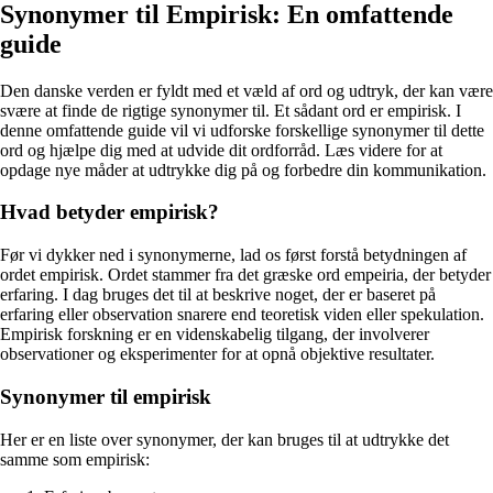
Synonymer til Empirisk: En omfattende
guide
Den danske verden er fyldt med et væld af ord og udtryk, der kan være
svære at finde de rigtige synonymer til. Et sådant ord er empirisk. I
denne omfattende guide vil vi udforske forskellige synonymer til dette
ord og hjælpe dig med at udvide dit ordforråd. Læs videre for at
opdage nye måder at udtrykke dig på og forbedre din kommunikation.
Hvad betyder empirisk?
Før vi dykker ned i synonymerne, lad os først forstå betydningen af ​​
ordet empirisk. Ordet stammer fra det græske ord empeiria, der betyder
erfaring. I dag bruges det til at beskrive noget, der er baseret på
erfaring eller observation snarere end teoretisk viden eller spekulation.
Empirisk forskning er en videnskabelig tilgang, der involverer
observationer og eksperimenter for at opnå objektive resultater.
Synonymer til empirisk
Her er en liste over synonymer, der kan bruges til at udtrykke det
samme som empirisk: