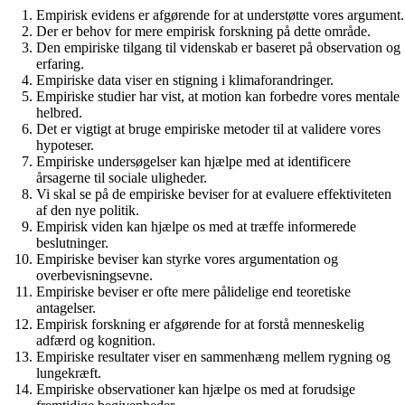
Empirisk evidens er afgørende for at understøtte vores argument.
Der er behov for mere empirisk forskning på dette område.
Den empiriske tilgang til videnskab er baseret på observation og
erfaring.
Empiriske data viser en stigning i klimaforandringer.
Empiriske studier har vist, at motion kan forbedre vores mentale
helbred.
Det er vigtigt at bruge empiriske metoder til at validere vores
hypoteser.
Empiriske undersøgelser kan hjælpe med at identificere
årsagerne til sociale uligheder.
Vi skal se på de empiriske beviser for at evaluere effektiviteten
af den nye politik.
Empirisk viden kan hjælpe os med at træffe informerede
beslutninger.
Empiriske beviser kan styrke vores argumentation og
overbevisningsevne.
Empiriske beviser er ofte mere pålidelige end teoretiske
antagelser.
Empirisk forskning er afgørende for at forstå menneskelig
adfærd og kognition.
Empiriske resultater viser en sammenhæng mellem rygning og
lungekræft.
Empiriske observationer kan hjælpe os med at forudsige