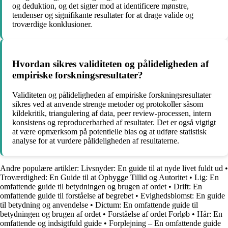
og deduktion, og det sigter mod at identificere mønstre,
tendenser og signifikante resultater for at drage valide og
troværdige konklusioner.
Hvordan sikres validiteten og pålideligheden af ​​
empiriske forskningsresultater?
Validiteten og pålideligheden af ​​empiriske forskningsresultater
sikres ved at anvende strenge metoder og protokoller såsom
kildekritik, triangulering af data, peer review-processen, intern
konsistens og reproducerbarhed af resultater. Det er også vigtigt
at være opmærksom på potentielle bias og at udføre statistisk
analyse for at vurdere pålideligheden af ​​resultaterne.
Andre populære artikler:
Livsnyder: En guide til at nyde livet fuldt ud
•
Troværdighed: En Guide til at Opbygge Tillid og Autoritet
•
Lig: En
omfattende guide til betydningen og brugen af ordet
•
Drift: En
omfattende guide til forståelse af begrebet
•
Evighedsblomst: En guide
til betydning og anvendelse
•
Dictum: En omfattende guide til
betydningen og brugen af ordet
•
Forståelse af ordet Forløb
•
Hår: En
omfattende og indsigtfuld guide
•
Forplejning – En omfattende guide