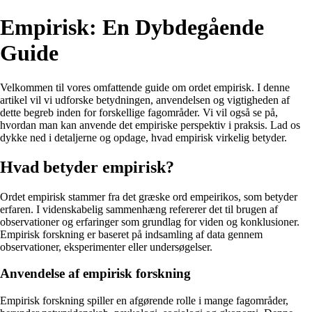
Empirisk: En Dybdegående
Guide
Velkommen til vores omfattende guide om ordet empirisk. I denne
artikel vil vi udforske betydningen, anvendelsen og vigtigheden af
dette begreb inden for forskellige fagområder. Vi vil også se på,
hvordan man kan anvende det empiriske perspektiv i praksis. Lad os
dykke ned i detaljerne og opdage, hvad empirisk virkelig betyder.
Hvad betyder empirisk?
Ordet empirisk stammer fra det græske ord empeirikos, som betyder
erfaren. I videnskabelig sammenhæng refererer det til brugen af
observationer og erfaringer som grundlag for viden og konklusioner.
Empirisk forskning er baseret på indsamling af data gennem
observationer, eksperimenter eller undersøgelser.
Anvendelse af empirisk forskning
Empirisk forskning spiller en afgørende rolle i mange fagområder,