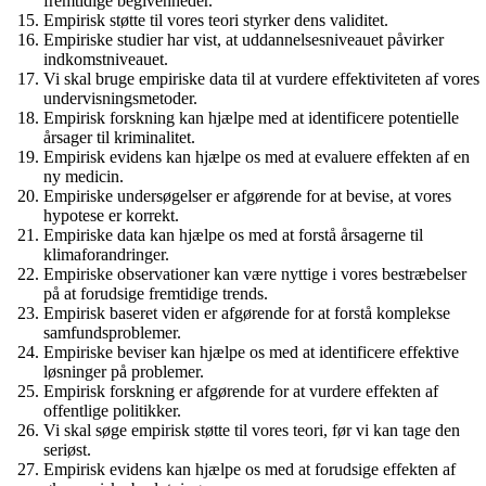
fremtidige begivenheder.
Empirisk støtte til vores teori styrker dens validitet.
Empiriske studier har vist, at uddannelsesniveauet påvirker
indkomstniveauet.
Vi skal bruge empiriske data til at vurdere effektiviteten af vores
undervisningsmetoder.
Empirisk forskning kan hjælpe med at identificere potentielle
årsager til kriminalitet.
Empirisk evidens kan hjælpe os med at evaluere effekten af en
ny medicin.
Empiriske undersøgelser er afgørende for at bevise, at vores
hypotese er korrekt.
Empiriske data kan hjælpe os med at forstå årsagerne til
klimaforandringer.
Empiriske observationer kan være nyttige i vores bestræbelser
på at forudsige fremtidige trends.
Empirisk baseret viden er afgørende for at forstå komplekse
samfundsproblemer.
Empiriske beviser kan hjælpe os med at identificere effektive
løsninger på problemer.
Empirisk forskning er afgørende for at vurdere effekten af
offentlige politikker.
Vi skal søge empirisk støtte til vores teori, før vi kan tage den
seriøst.
Empirisk evidens kan hjælpe os med at forudsige effekten af