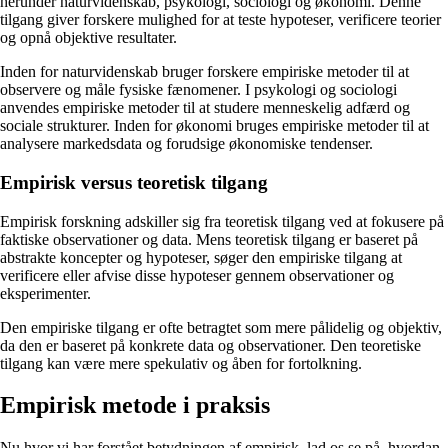
herunder naturvidenskab, psykologi, sociologi og økonomi. Denne
tilgang giver forskere mulighed for at teste hypoteser, verificere teorier
og opnå objektive resultater.
Inden for naturvidenskab bruger forskere empiriske metoder til at
observere og måle fysiske fænomener. I psykologi og sociologi
anvendes empiriske metoder til at studere menneskelig adfærd og
sociale strukturer. Inden for økonomi bruges empiriske metoder til at
analysere markedsdata og forudsige økonomiske tendenser.
Empirisk versus teoretisk tilgang
Empirisk forskning adskiller sig fra teoretisk tilgang ved at fokusere på
faktiske observationer og data. Mens teoretisk tilgang er baseret på
abstrakte koncepter og hypoteser, søger den empiriske tilgang at
verificere eller afvise disse hypoteser gennem observationer og
eksperimenter.
Den empiriske tilgang er ofte betragtet som mere pålidelig og objektiv,
da den er baseret på konkrete data og observationer. Den teoretiske
tilgang kan være mere spekulativ og åben for fortolkning.
Empirisk metode i praksis
Nu hvor vi har forstået betydningen af empirisk, lad os se på, hvordan