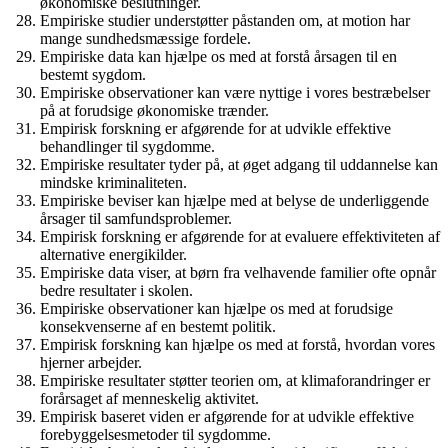
økonomiske beslutninger.
Empiriske studier understøtter påstanden om, at motion har
mange sundhedsmæssige fordele.
Empiriske data kan hjælpe os med at forstå årsagen til en
bestemt sygdom.
Empiriske observationer kan være nyttige i vores bestræbelser
på at forudsige økonomiske trænder.
Empirisk forskning er afgørende for at udvikle effektive
behandlinger til sygdomme.
Empiriske resultater tyder på, at øget adgang til uddannelse kan
mindske kriminaliteten.
Empiriske beviser kan hjælpe med at belyse de underliggende
årsager til samfundsproblemer.
Empirisk forskning er afgørende for at evaluere effektiviteten af
alternative energikilder.
Empiriske data viser, at børn fra velhavende familier ofte opnår
bedre resultater i skolen.
Empiriske observationer kan hjælpe os med at forudsige
konsekvenserne af en bestemt politik.
Empirisk forskning kan hjælpe os med at forstå, hvordan vores
hjerner arbejder.
Empiriske resultater støtter teorien om, at klimaforandringer er
forårsaget af menneskelig aktivitet.
Empirisk baseret viden er afgørende for at udvikle effektive
forebyggelsesmetoder til sygdomme.