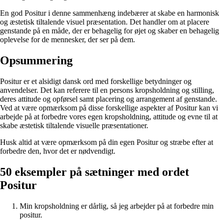
En god Positur i denne sammenhæng indebærer at skabe en harmonisk
og æstetisk tiltalende visuel præsentation. Det handler om at placere
genstande på en måde, der er behagelig for øjet og skaber en behagelig
oplevelse for de mennesker, der ser på dem.
Opsummering
Positur er et alsidigt dansk ord med forskellige betydninger og
anvendelser. Det kan referere til en persons kropsholdning og stilling,
deres attitude og opførsel samt placering og arrangement af genstande.
Ved at være opmærksom på disse forskellige aspekter af Positur kan vi
arbejde på at forbedre vores egen kropsholdning, attitude og evne til at
skabe æstetisk tiltalende visuelle præsentationer.
Husk altid at være opmærksom på din egen Positur og stræbe efter at
forbedre den, hvor det er nødvendigt.
50 eksempler på sætninger med ordet
Positur
Min kropsholdning er dårlig, så jeg arbejder på at forbedre min
positur.