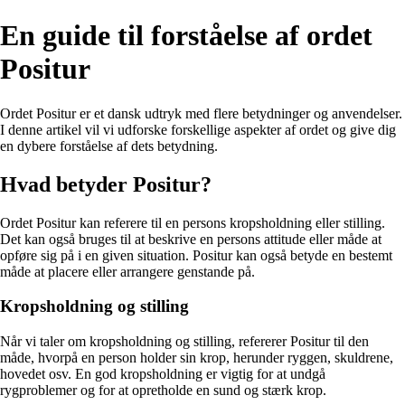
En guide til forståelse af ordet
Positur
Ordet Positur er et dansk udtryk med flere betydninger og anvendelser.
I denne artikel vil vi udforske forskellige aspekter af ordet og give dig
en dybere forståelse af dets betydning.
Hvad betyder Positur?
Ordet Positur kan referere til en persons kropsholdning eller stilling.
Det kan også bruges til at beskrive en persons attitude eller måde at
opføre sig på i en given situation. Positur kan også betyde en bestemt
måde at placere eller arrangere genstande på.
Kropsholdning og stilling
Når vi taler om kropsholdning og stilling, refererer Positur til den
måde, hvorpå en person holder sin krop, herunder ryggen, skuldrene,
hovedet osv. En god kropsholdning er vigtig for at undgå
rygproblemer og for at opretholde en sund og stærk krop.