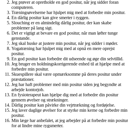
Jeg prøver at opretholde en god positur, når jeg sidder foran
computeren.
Træningsøvelserne har hjulpet mig med at forbedre min positur.
En dårlig positur kan give smerter i ryggen.
Slouching er en almindelig dårlig positur, der kan skabe
problemer på lang sigt.
Det er vigtigt at bevare en god positur, når man løfter tunge
genstande.
Jeg skal huske at justere min positur, når jeg sidder i møder.
Yogatræning har hjulpet mig med at opnå en mere oprejst
positur.
En god positur kan forbedre dit udseende og øge din selvtillid.
Jeg bruger en holdningskorrigerende enhed til at hjælpe med at
forbedre min positur.
Skuespillere skal være opmærksomme på deres positur under
præstationer.
Jeg har haft problemer med min positur siden jeg begyndte at
arbejde kontorjob.
En fysioterapeut kan hjælpe dig med at forbedre din positur
gennem øvelser og strækninger.
Dårlig positur kan påvirke din vejrtrækning og fordøjelse.
Jeg laver daglige øvelser for at styrke min kerne og forbedre min
positur.
Min læge har anbefalet, at jeg arbejder på at forbedre min positur
for at lindre mine rygsmerter.