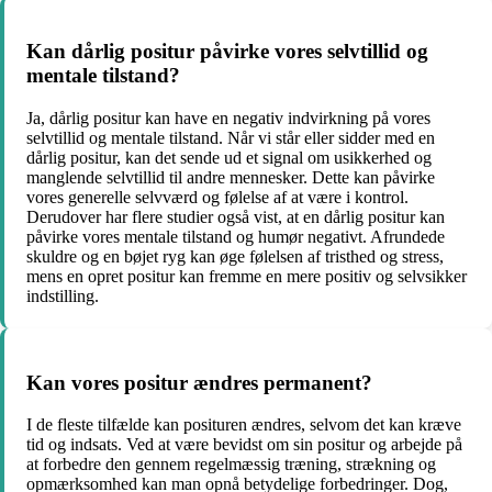
Kan dårlig positur påvirke vores selvtillid og
mentale tilstand?
Ja, dårlig positur kan have en negativ indvirkning på vores
selvtillid og mentale tilstand. Når vi står eller sidder med en
dårlig positur, kan det sende ud et signal om usikkerhed og
manglende selvtillid til andre mennesker. Dette kan påvirke
vores generelle selvværd og følelse af at være i kontrol.
Derudover har flere studier også vist, at en dårlig positur kan
påvirke vores mentale tilstand og humør negativt. Afrundede
skuldre og en bøjet ryg kan øge følelsen af ​​tristhed og stress,
mens en opret positur kan fremme en mere positiv og selvsikker
indstilling.
Kan vores positur ændres permanent?
I de fleste tilfælde kan posituren ændres, selvom det kan kræve
tid og indsats. Ved at være bevidst om sin positur og arbejde på
at forbedre den gennem regelmæssig træning, strækning og
opmærksomhed kan man opnå betydelige forbedringer. Dog,