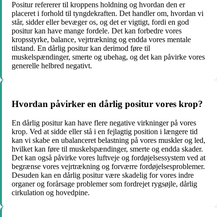
Positur refererer til kroppens holdning og hvordan den er
placeret i forhold til tyngdekraften. Det handler om, hvordan vi
står, sidder eller bevæger os, og det er vigtigt, fordi en god
positur kan have mange fordele. Det kan forbedre vores
kropsstyrke, balance, vejrtrækning og endda vores mentale
tilstand. En dårlig positur kan derimod føre til
muskelspændinger, smerte og ubehag, og det kan påvirke vores
generelle helbred negativt.
Hvordan påvirker en dårlig positur vores krop?
En dårlig positur kan have flere negative virkninger på vores
krop. Ved at sidde eller stå i en fejlagtig position i længere tid
kan vi skabe en ubalanceret belastning på vores muskler og led,
hvilket kan føre til muskelspændinger, smerte og endda skader.
Det kan også påvirke vores luftveje og fordøjelsessystem ved at
begrænse vores vejrtrækning og forværre fordøjelsesproblemer.
Desuden kan en dårlig positur være skadelig for vores indre
organer og forårsage problemer som fordrejet rygsøjle, dårlig
cirkulation og hovedpine.