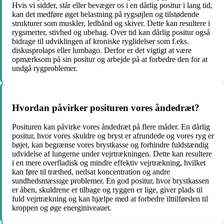
Hvis vi sidder, står eller bevæger os i en dårlig positur i lang tid,
kan det medføre øget belastning på rygsøjlen og tilstødende
strukturer som muskler, ledbånd og skiver. Dette kan resultere i
rygsmerter, stivhed og ubehag. Over tid kan dårlig positur også
bidrage til udviklingen af kroniske ryglidelser som f.eks.
diskusprolaps eller lumbago. Derfor er det vigtigt at være
opmærksom på sin positur og arbejde på at forbedre den for at
undgå rygproblemer.
Hvordan påvirker posituren vores åndedræt?
Posituren kan påvirke vores åndedræt på flere måder. En dårlig
positur, hvor vores skuldre og bryst er afrundede og vores ryg er
bøjet, kan begrænse vores brystkasse og forhindre fuldstændig
udvidelse af lungerne under vejrtrækningen. Dette kan resultere
i en mere overfladisk og mindre effektiv vejrtrækning, hvilket
kan føre til træthed, nedsat koncentration og andre
sundhedsmæssige problemer. En god positur, hvor brystkassen
er åben, skuldrene er tilbage og ryggen er lige, giver plads til
fuld vejrtrækning og kan hjælpe med at forbedre ilttilførslen til
kroppen og øge energiniveauet.