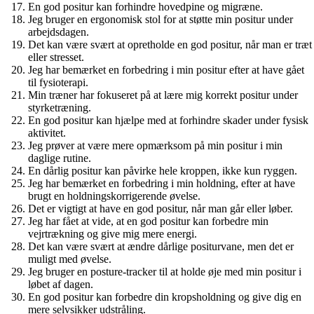
En god positur kan forhindre hovedpine og migræne.
Jeg bruger en ergonomisk stol for at støtte min positur under
arbejdsdagen.
Det kan være svært at opretholde en god positur, når man er træt
eller stresset.
Jeg har bemærket en forbedring i min positur efter at have gået
til fysioterapi.
Min træner har fokuseret på at lære mig korrekt positur under
styrketræning.
En god positur kan hjælpe med at forhindre skader under fysisk
aktivitet.
Jeg prøver at være mere opmærksom på min positur i min
daglige rutine.
En dårlig positur kan påvirke hele kroppen, ikke kun ryggen.
Jeg har bemærket en forbedring i min holdning, efter at have
brugt en holdningskorrigerende øvelse.
Det er vigtigt at have en god positur, når man går eller løber.
Jeg har fået at vide, at en god positur kan forbedre min
vejrtrækning og give mig mere energi.
Det kan være svært at ændre dårlige positurvane, men det er
muligt med øvelse.
Jeg bruger en posture-tracker til at holde øje med min positur i
løbet af dagen.
En god positur kan forbedre din kropsholdning og give dig en
mere selvsikker udstråling.