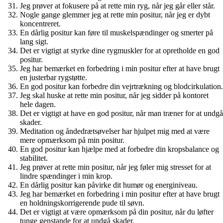
Jeg prøver at fokusere på at rette min ryg, når jeg går eller står.
Nogle gange glemmer jeg at rette min positur, når jeg er dybt
koncentreret.
En dårlig positur kan føre til muskelspændinger og smerter på
lang sigt.
Det er vigtigt at styrke dine rygmuskler for at opretholde en god
positur.
Jeg har bemærket en forbedring i min positur efter at have brugt
en justerbar rygstøtte.
En god positur kan forbedre din vejrtrækning og blodcirkulation.
Jeg skal huske at rette min positur, når jeg sidder på kontoret
hele dagen.
Det er vigtigt at have en god positur, når man træner for at undgå
skader.
Meditation og åndedrætsøvelser har hjulpet mig med at være
mere opmærksom på min positur.
En god positur kan hjælpe med at forbedre din kropsbalance og
stabilitet.
Jeg prøver at rette min positur, når jeg føler mig stresset for at
lindre spændinger i min krop.
En dårlig positur kan påvirke dit humør og energiniveau.
Jeg har bemærket en forbedring i min positur efter at have brugt
en holdningskorrigerende pude til søvn.
Det er vigtigt at være opmærksom på din positur, når du løfter
tunge genstande for at undgå skader.