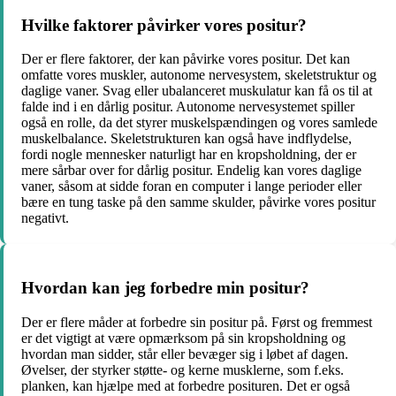
Hvilke faktorer påvirker vores positur?
Der er flere faktorer, der kan påvirke vores positur. Det kan
omfatte vores muskler, autonome nervesystem, skeletstruktur og
daglige vaner. Svag eller ubalanceret muskulatur kan få os til at
falde ind i en dårlig positur. Autonome nervesystemet spiller
også en rolle, da det styrer muskelspændingen og vores samlede
muskelbalance. Skeletstrukturen kan også have indflydelse,
fordi nogle mennesker naturligt har en kropsholdning, der er
mere sårbar over for dårlig positur. Endelig kan vores daglige
vaner, såsom at sidde foran en computer i lange perioder eller
bære en tung taske på den samme skulder, påvirke vores positur
negativt.
Hvordan kan jeg forbedre min positur?
Der er flere måder at forbedre sin positur på. Først og fremmest
er det vigtigt at være opmærksom på sin kropsholdning og
hvordan man sidder, står eller bevæger sig i løbet af dagen.
Øvelser, der styrker støtte- og kerne musklerne, som f.eks.
planken, kan hjælpe med at forbedre posituren. Det er også