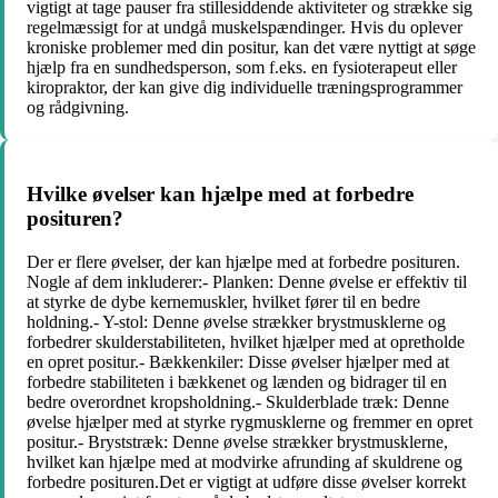
vigtigt at tage pauser fra stillesiddende aktiviteter og strække sig
regelmæssigt for at undgå muskelspændinger. Hvis du oplever
kroniske problemer med din positur, kan det være nyttigt at søge
hjælp fra en sundhedsperson, som f.eks. en fysioterapeut eller
kiropraktor, der kan give dig individuelle træningsprogrammer
og rådgivning.
Hvilke øvelser kan hjælpe med at forbedre
posituren?
Der er flere øvelser, der kan hjælpe med at forbedre posituren.
Nogle af dem inkluderer:- Planken: Denne øvelse er effektiv til
at styrke de dybe kernemuskler, hvilket fører til en bedre
holdning.- Y-stol: Denne øvelse strækker brystmusklerne og
forbedrer skulderstabiliteten, hvilket hjælper med at opretholde
en opret positur.- Bækkenkiler: Disse øvelser hjælper med at
forbedre stabiliteten i bækkenet og lænden og bidrager til en
bedre overordnet kropsholdning.- Skulderblade træk: Denne
øvelse hjælper med at styrke rygmusklerne og fremmer en opret
positur.- Bryststræk: Denne øvelse strækker brystmusklerne,
hvilket kan hjælpe med at modvirke afrunding af skuldrene og
forbedre posituren.Det er vigtigt at udføre disse øvelser korrekt