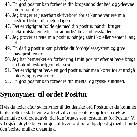
En god positur kan forbedre din kropsudholdenhed og ydeevne
under træning.
Jeg bruger et justerbart skrivebord for at kunne variere min
positur i løbet af arbejdsdagen.
Det er vigtigt at holde øje med din positur, når du bruger
elektroniske enheder for at undgå belastningsskader.
Jeg prøver at rette min positur, når jeg står i kø eller venter i lang
tid.
En dårlig positur kan påvirke dit fordøjelsessystem og give
maveproblemer.
Jeg har bemærket en forbedring i min positur efter at have brugt
en holdningskorrigerende vest.
Det er vigtigt at have en god positur, når man kører for at undgå
nakke- og rygsmerter.
En god positur kan forbedre din mental og fysisk sundhed.
Synonymer til ordet Positur
Hvis du leder efter synonymer til det danske ord Positur, er du kommet
til det rette sted. I denne artikel vil vi præsentere dig for en række
alternative ord og udtryk, der kan bruges som erstatning for Positur. Vi
vil også uddybe betydningen af hvert ord for at hjælpe dig med at finde
den bedste mulige erstatning.