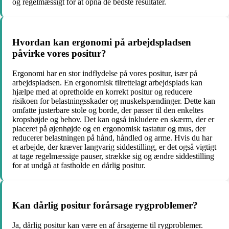
og regelmæssigt for at opnå de bedste resultater.
Hvordan kan ergonomi på arbejdspladsen
påvirke vores positur?
Ergonomi har en stor indflydelse på vores positur, især på
arbejdspladsen. En ergonomisk tilrettelagt arbejdsplads kan
hjælpe med at opretholde en korrekt positur og reducere
risikoen for belastningsskader og muskelspændinger. Dette kan
omfatte justerbare stole og borde, der passer til den enkeltes
kropshøjde og behov. Det kan også inkludere en skærm, der er
placeret på øjenhøjde og en ergonomisk tastatur og mus, der
reducerer belastningen på hånd, håndled og arme. Hvis du har
et arbejde, der kræver langvarig siddestilling, er det også vigtigt
at tage regelmæssige pauser, strække sig og ændre siddestilling
for at undgå at fastholde en dårlig positur.
Kan dårlig positur forårsage rygproblemer?
Ja, dårlig positur kan være en af årsagerne til rygproblemer.