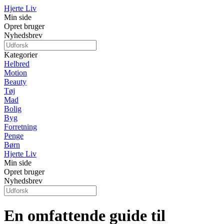
Hjerte Liv
Min side
Opret bruger
Nyhedsbrev
Kategorier
Helbred
Motion
Beauty
Tøj
Mad
Bolig
Byg
Forretning
Penge
Børn
Hjerte Liv
Min side
Opret bruger
Nyhedsbrev
En omfattende guide til