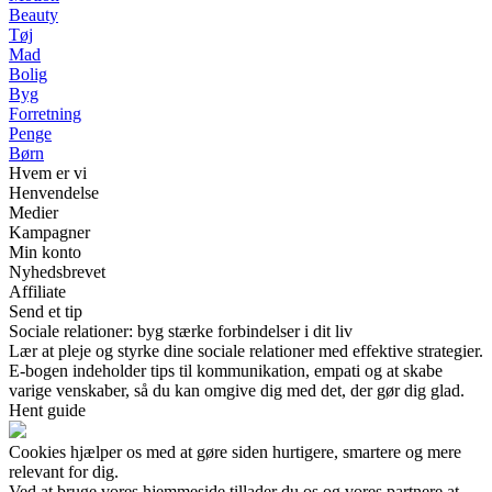
Beauty
Tøj
Mad
Bolig
Byg
Forretning
Penge
Børn
Hvem er vi
Henvendelse
Medier
Kampagner
Min konto
Nyhedsbrevet
Affiliate
Send et tip
Sociale relationer: byg stærke forbindelser i dit liv
Lær at pleje og styrke dine sociale relationer med effektive strategier.
E-bogen indeholder tips til kommunikation, empati og at skabe
varige venskaber, så du kan omgive dig med det, der gør dig glad.
Hent guide
Cookies hjælper os med at gøre siden hurtigere, smartere og mere
relevant for dig.
Ved at bruge vores hjemmeside tillader du os og vores partnere at