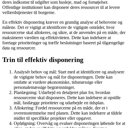
deres indkomst til udgifter som husleje, mad og fornøjelser.
Offentlige institutioner kan disponere deres ressourcer til at levere
velfærdstjenester til borgerne.
En effektiv disponering kræver en grundig analyse af behovene og
målene. Det er vigtigt at identificere de vigtigste områder, hvor
ressourcerne skal allokeres, og sikre, at de anvendes på en måde, der
maksimerer værdien og effektiviteten. Dette kan indebære at
foretage prioriteringer og træffe beslutninger baseret på tilgængelige
data og ressourcer.
Trin til effektiv disponering
Analysér behov og mål: Start med at identificere og analysere
de vigtigste behov og mål for disponeringen. Dette kan
omfatte at vurdere økonomiske, tidsmæssige eller
personalemæssige begrænsninger.
Planlægning: Udarbejd en detaljeret plan for, hvordan
ressourcerne skal disponeres. Dette kan indebære at opstille
mål, fastlægge prioriteter og udarbejde en tidsplan.
Allokering: Fordel ressourcerne på en måde, der er i
overensstemmelse med planen. Dette kan indebære at tildele
midler til specifikke projekter eller opgaver.
Opfølgning: Overvåg og evaluer disponeringen løbende for at