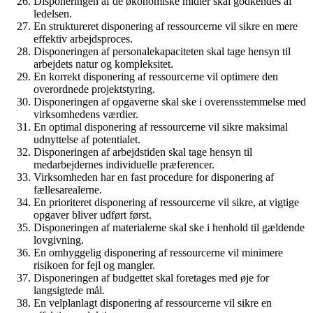
Disponeringen af de økonomiske midler skal godkendes af
ledelsen.
En struktureret disponering af ressourcerne vil sikre en mere
effektiv arbejdsproces.
Disponeringen af personalekapaciteten skal tage hensyn til
arbejdets natur og kompleksitet.
En korrekt disponering af ressourcerne vil optimere den
overordnede projektstyring.
Disponeringen af opgaverne skal ske i overensstemmelse med
virksomhedens værdier.
En optimal disponering af ressourcerne vil sikre maksimal
udnyttelse af potentialet.
Disponeringen af arbejdstiden skal tage hensyn til
medarbejdernes individuelle præferencer.
Virksomheden har en fast procedure for disponering af
fællesarealerne.
En prioriteret disponering af ressourcerne vil sikre, at vigtige
opgaver bliver udført først.
Disponeringen af materialerne skal ske i henhold til gældende
lovgivning.
En omhyggelig disponering af ressourcerne vil minimere
risikoen for fejl og mangler.
Disponeringen af budgettet skal foretages med øje for
langsigtede mål.
En velplanlagt disponering af ressourcerne vil sikre en