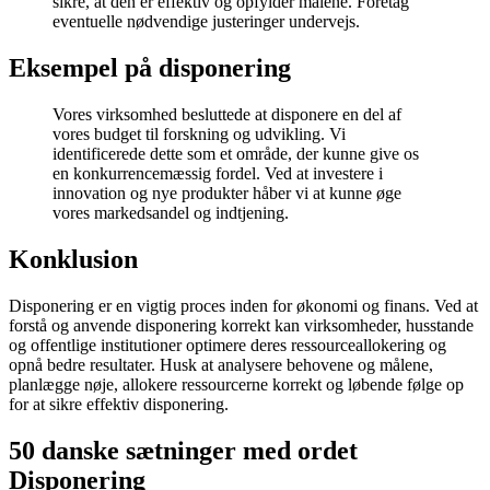
sikre, at den er effektiv og opfylder målene. Foretag
eventuelle nødvendige justeringer undervejs.
Eksempel på disponering
Vores virksomhed besluttede at disponere en del af
vores budget til forskning og udvikling. Vi
identificerede dette som et område, der kunne give os
en konkurrencemæssig fordel. Ved at investere i
innovation og nye produkter håber vi at kunne øge
vores markedsandel og indtjening.
Konklusion
Disponering er en vigtig proces inden for økonomi og finans. Ved at
forstå og anvende disponering korrekt kan virksomheder, husstande
og offentlige institutioner optimere deres ressourceallokering og
opnå bedre resultater. Husk at analysere behovene og målene,
planlægge nøje, allokere ressourcerne korrekt og løbende følge op
for at sikre effektiv disponering.
50 danske sætninger med ordet
Disponering