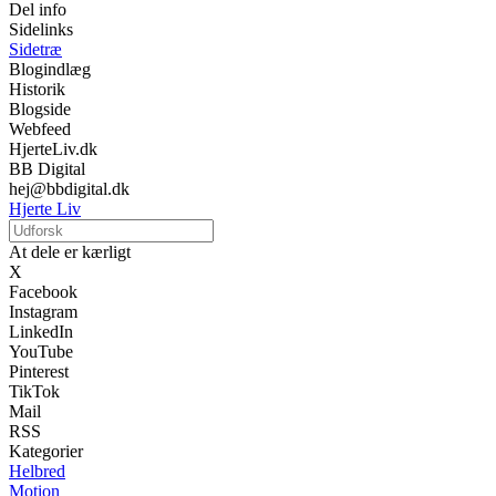
Del info
Sidelinks
Sidetræ
Blogindlæg
Historik
Blogside
Webfeed
HjerteLiv.dk
BB Digital
hej@bbdigital.dk
Hjerte Liv
At dele er kærligt
X
Facebook
Instagram
LinkedIn
YouTube
Pinterest
TikTok
Mail
RSS
Kategorier
Helbred
Motion