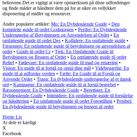
behovene.Det er vigtigt at være opmærksom på disse udfordringer
og finde måder at håndtere dem på for at sikre en vellykket
disponering af midler og ressourcer.
Andre populære artikler:
Mo: En Dybdegående Guide
•
Den
komplette guide til ordet Godmorgen
•
Perifer: En Dybdegående
Undersøgelse af Betydningen og Anvendelsen af Ordet
•
En
omfattende guide til ordet Des
•
Kollidere: En omfattende guide
•
Fænomen: En omfattende guide til betydningen og anvendelsen af
ordet
•
Guide til ordet Cr
•
Tjek: En Omfattende Guide til
Betydningen og Brugen af Ordet
•
En omfattende guide til ordet
Relief
•
Fødevare: En omfattende guide til mad og ernæring
•
Vision: En guide til at forstå og opnå dine mål
•
Videbegærlig: En
guide til at udforske verden
•
Tælle: En Guide til at Forstå og
Anvende Ordet
•
Trang: En dybdegående undersøgelse af et dansk
ord
•
Kampagne: En omfattende guide til at forstå begrebet
•
Ræsonnement: En Dybdegående Guide
•
Berettiget: En
Dybdegående Guide
•
Intimidere: En omfattende guide til forståelse
og håndtering
•
En omfattende guide til ordet Forestilling
•
Penibel:
En dybdegående guide til betydningen og brugen af ordet
Hjerte Liv
At dele er kærligt
X
Facebook