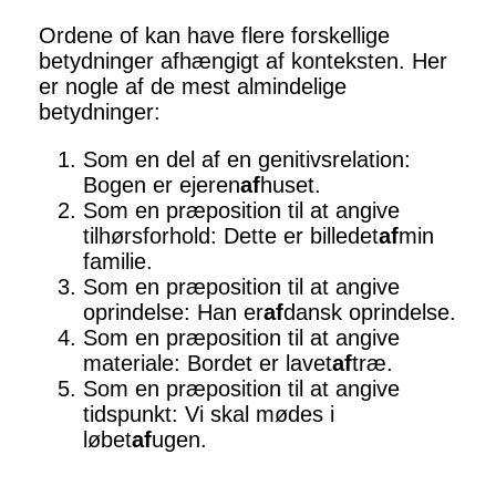
Ordene of kan have flere forskellige
betydninger afhængigt af konteksten. Her
er nogle af de mest almindelige
betydninger:
Som en del af en genitivsrelation:
Bogen er ejeren
af
huset.
Som en præposition til at angive
tilhørsforhold: Dette er billedet
af
min
familie.
Som en præposition til at angive
oprindelse: Han er
af
dansk oprindelse.
Som en præposition til at angive
materiale: Bordet er lavet
af
træ.
Som en præposition til at angive
tidspunkt: Vi skal mødes i
løbet
af
ugen.