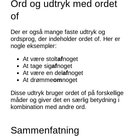
Ord og udtryk med ordet
of
Der er også mange faste udtryk og
ordsprog, der indeholder ordet of. Her er
nogle eksempler:
At være stolt
af
noget
At tage sig
af
noget
At være en del
af
noget
At drømme
om
noget
Disse udtryk bruger ordet of på forskellige
måder og giver det en særlig betydning i
kombination med andre ord.
Sammenfatning