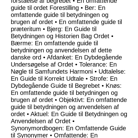
forståelse af begrebet
•
En omfattende
guide til ordet Forestilling
•
Ber: En
omfattende guide til betydningen og
brugen af ordet
•
En omfattende guide til
præteritum
•
Bjerg: En Guide til
Betydningen og Historien Bag Ordet
•
Bærme: En omfattende guide til
betydningen og anvendelsen af dette
danske ord
•
Afdanket: En Dybdegående
Undersøgelse af Ordet
•
Tolerance: En
Nøgle til Samfundets Harmoni
•
Udtalelse:
En Guide til Korrekt Udtale
•
Strofe: En
Dybdegående Guide til Begrebet
•
Knøs:
En omfattende guide til betydningen og
brugen af ordet
•
Objektivt: En omfattende
guide til betydningen og anvendelsen af
ordet
•
Aktuel: En Guide til Betydningen og
Anvendelsen af Ordet
•
Synonymordbogen: En Omfattende Guide
til Synonymer
•
Omfattende: En