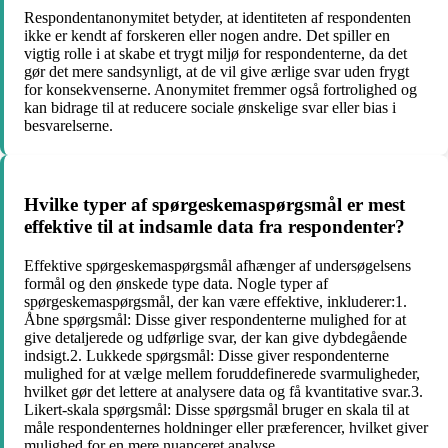
Respondentanonymitet betyder, at identiteten af respondenten
ikke er kendt af forskeren eller nogen andre. Det spiller en
vigtig rolle i at skabe et trygt miljø for respondenterne, da det
gør det mere sandsynligt, at de vil give ærlige svar uden frygt
for konsekvenserne. Anonymitet fremmer også fortrolighed og
kan bidrage til at reducere sociale ønskelige svar eller bias i
besvarelserne.
Hvilke typer af spørgeskemaspørgsmål er mest
effektive til at indsamle data fra respondenter?
Effektive spørgeskemaspørgsmål afhænger af undersøgelsens
formål og den ønskede type data. Nogle typer af
spørgeskemaspørgsmål, der kan være effektive, inkluderer:1.
Åbne spørgsmål: Disse giver respondenterne mulighed for at
give detaljerede og udførlige svar, der kan give dybdegående
indsigt.2. Lukkede spørgsmål: Disse giver respondenterne
mulighed for at vælge mellem foruddefinerede svarmuligheder,
hvilket gør det lettere at analysere data og få kvantitative svar.3.
Likert-skala spørgsmål: Disse spørgsmål bruger en skala til at
måle respondenternes holdninger eller præferencer, hvilket giver
mulighed for en mere nuanceret analyse.