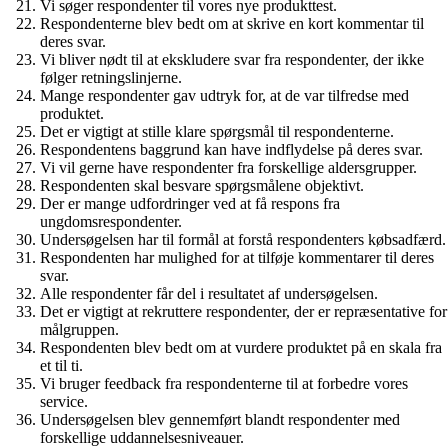
Vi søger respondenter til vores nye produkttest.
Respondenterne blev bedt om at skrive en kort kommentar til
deres svar.
Vi bliver nødt til at ekskludere svar fra respondenter, der ikke
følger retningslinjerne.
Mange respondenter gav udtryk for, at de var tilfredse med
produktet.
Det er vigtigt at stille klare spørgsmål til respondenterne.
Respondentens baggrund kan have indflydelse på deres svar.
Vi vil gerne have respondenter fra forskellige aldersgrupper.
Respondenten skal besvare spørgsmålene objektivt.
Der er mange udfordringer ved at få respons fra
ungdomsrespondenter.
Undersøgelsen har til formål at forstå respondenters købsadfærd.
Respondenten har mulighed for at tilføje kommentarer til deres
svar.
Alle respondenter får del i resultatet af undersøgelsen.
Det er vigtigt at rekruttere respondenter, der er repræsentative for
målgruppen.
Respondenten blev bedt om at vurdere produktet på en skala fra
et til ti.
Vi bruger feedback fra respondenterne til at forbedre vores
service.
Undersøgelsen blev gennemført blandt respondenter med
forskellige uddannelsesniveauer.