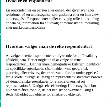
Hvad er en respondent?
En respondent er en person eller enhed, der giver svar eller
reaktioner på en undersøgelse, spørgeskema eller en interview-
undersøgelse. Respondenter spiller en vigtig rolle i indsamling
af data og information fra et udvalg af mennesker til forskning
eller markedsundersøgelse.
Hvordan vælger man de rette respondenter?
At vælge de rette respondenter er afgørende for at få valid og
pålidelig data. Her er nogle tip til at vælge de rette
respondenter:1. Definer klare demografiske kriterier: Identificer
de specifikke egenskaber, såsom alder, køn, geografisk
placering eller erhverv, der er relevante for din undersøgelse.2.
Brug kvoteudvælgelse: Vælg en repræsentativ stikprøve baseret
på demografiske egenskaber for at sikre diversitet og
repræsentation.3. Undgå selvselektering: Undersøgelsen bør
ikke være åben for alle, da det kan skabe skævhed. Brug i
stedet tilfældig udvælgelse for at sikre objektivitet.