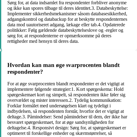
Sørg for, at data indsamlet fra respondenter forbliver anonyme
og ikke kan spores tilbage til deres identitet.3. Databeskyttelse:
Implementer sikkerhedsmekanismer såsom databasesikkerhed,
adgangskontrol og databackup for at beskytte respondenternes
data mod uautoriseret adgang, lækage eller tab.4. Opdaterede
politikker: Følg gældende databeskyttelseslove og -regler og
sørg for, at respondenterne er opmærksomme på deres
rettigheder med hensyn til deres data.
Hvordan kan man øge svarprocenten blandt
respondenter?
For at øge svarprocenten blandt respondenter er det vigtigt at
implementere følgende strategier:1. Kort spørgeskema: Hold
spørgeskemaet kort og simpelt, så respondenten ikke føler sig
overvældet og mister interessen.2. Tydelig kommunikation:
Forklar formålet med undersøgelsen klart og tydeligt i
indbydelsen, så respondenten forstår, hvorfor det er vigtigt at
deltage.3. Påmindelser: Send påmindelser til dem, der ikke har
besvaret spørgeskemaet, for at øge sandsynligheden for
deltagelse.4. Responsivt design: Sørg for, at spørgeskemaet er
optimeret til forskellige enheder og skærmstørrelser, så