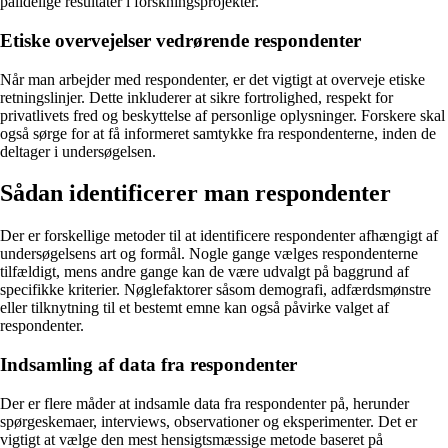
pålidelige resultater i forskningsprojekter.
Etiske overvejelser vedrørende respondenter
Når man arbejder med respondenter, er det vigtigt at overveje etiske
retningslinjer. Dette inkluderer at sikre fortrolighed, respekt for
privatlivets fred og beskyttelse af personlige oplysninger. Forskere skal
også sørge for at få informeret samtykke fra respondenterne, inden de
deltager i undersøgelsen.
Sådan identificerer man respondenter
Der er forskellige metoder til at identificere respondenter afhængigt af
undersøgelsens art og formål. Nogle gange vælges respondenterne
tilfældigt, mens andre gange kan de være udvalgt på baggrund af
specifikke kriterier. Nøglefaktorer såsom demografi, adfærdsmønstre
eller tilknytning til et bestemt emne kan også påvirke valget af
respondenter.
Indsamling af data fra respondenter
Der er flere måder at indsamle data fra respondenter på, herunder
spørgeskemaer, interviews, observationer og eksperimenter. Det er
vigtigt at vælge den mest hensigtsmæssige metode baseret på