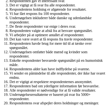
Respondenten gav et interessant svar.
Det er vigtigt at få svar fra alle respondenter.
Respondentens holdning er afgørende for resultatet.
Vi har fået respons fra 100 respondenter.
Undersøgelsen inkluderer både danske og udenlandske
respondenter.
De fleste respondenter var enige i deres svar.
Respondenten valgte at afstå fra at besvare spørgsmålet.
Vi arbejder på at optimere antallet af respondenter.
Det kan være svært at få respons fra travle respondenter.
Respondenten havde brug for mere tid til at tænke over
spørgsmålet.
Undersøgelsen omfatter både mænd og kvinder som
respondenter.
Enkelte respondenter besvarede spørgsmålet på en humoristisk
måde.
Respondentens alder kan have indflydelse på svarene.
Vi sender en påmindelse til alle respondenter, der ikke har svaret
endnu.
Det er vigtigt at respektere respondenternes anonymitet.
Respondenten bad om yderligere information før besvarelse.
Alle respondenter er nødvendige for at få valide resultater.
Undersøgelsesresultaterne er baseret på svar fra 5000+
respondenter.
Respondentens svar afspejler deres holdninger og meninger.