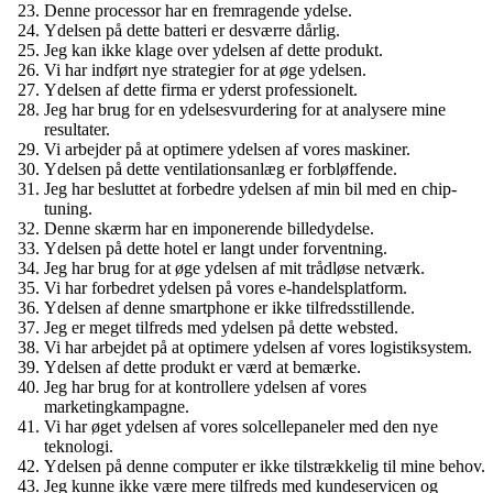
Denne processor har en fremragende ydelse.
Ydelsen på dette batteri er desværre dårlig.
Jeg kan ikke klage over ydelsen af ​​dette produkt.
Vi har indført nye strategier for at øge ydelsen.
Ydelsen af ​​dette firma er yderst professionelt.
Jeg har brug for en ydelsesvurdering for at analysere mine
resultater.
Vi arbejder på at optimere ydelsen af ​​vores maskiner.
Ydelsen på dette ventilationsanlæg er forbløffende.
Jeg har besluttet at forbedre ydelsen af ​​min bil med en chip-
tuning.
Denne skærm har en imponerende billedydelse.
Ydelsen på dette hotel er langt under forventning.
Jeg har brug for at øge ydelsen af ​​mit trådløse netværk.
Vi har forbedret ydelsen på vores e-handelsplatform.
Ydelsen af ​​denne smartphone er ikke tilfredsstillende.
Jeg er meget tilfreds med ydelsen på dette websted.
Vi har arbejdet på at optimere ydelsen af ​​vores logistiksystem.
Ydelsen af ​​dette produkt er værd at bemærke.
Jeg har brug for at kontrollere ydelsen af ​​vores
marketingkampagne.
Vi har øget ydelsen af ​​vores solcellepaneler med den nye
teknologi.
Ydelsen på denne computer er ikke tilstrækkelig til mine behov.
Jeg kunne ikke være mere tilfreds med kundeservicen og