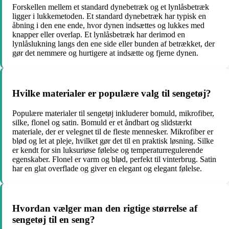
Forskellen mellem et standard dynebetræk og et lynlåsbetræk
ligger i lukkemetoden. Et standard dynebetræk har typisk en
åbning i den ene ende, hvor dynen indsættes og lukkes med
knapper eller overlap. Et lynlåsbetræk har derimod en
lynlåslukning langs den ene side eller bunden af betrækket, der
gør det nemmere og hurtigere at indsætte og fjerne dynen.
Hvilke materialer er populære valg til sengetøj?
Populære materialer til sengetøj inkluderer bomuld, mikrofiber,
silke, flonel og satin. Bomuld er et åndbart og slidstærkt
materiale, der er velegnet til de fleste mennesker. Mikrofiber er
blød og let at pleje, hvilket gør det til en praktisk løsning. Silke
er kendt for sin luksuriøse følelse og temperaturregulerende
egenskaber. Flonel er varm og blød, perfekt til vinterbrug. Satin
har en glat overflade og giver en elegant og elegant følelse.
Hvordan vælger man den rigtige størrelse af
sengetøj til en seng?