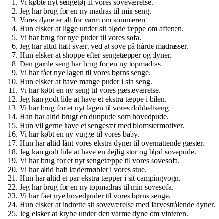
Vi købte nyt sengetøj til vores soveværelse.
Jeg har brug for en ny madras til min seng.
Vores dyne er alt for varm om sommeren.
Hun elsker at ligge under sit bløde tæppe om aftenen.
Vi har brug for nye puder til vores sofa.
Jeg har altid haft svært ved at sove på hårde madrasser.
Hun elsker at shoppe efter sengetæpper og dyner.
Den gamle seng har brug for en ny topmadras.
Vi har fået nye lagen til vores børns senge.
Hun elsker at have mange puder i sin seng.
Vi har købt en ny seng til vores gæsteværelse.
Jeg kan godt lide at have et ekstra tæppe i bilen.
Vi har brug for et nyt lagen til vores dobbeltseng.
Han har altid brugt en dunpude som hovedpude.
Hun vil gerne have et sengesæt med blomstermotiver.
Vi har købt en ny vugge til vores baby.
Hun har altid lånt vores ekstra dyner til overnattende gæster.
Jeg kan godt lide at have en dejlig stor og blød sovepude.
Vi har brug for et nyt sengetæppe til vores sovesofa.
Vi har altid haft lædermøbler i vores stue.
Hun har altid et par ekstra tæpper i sit campingvogn.
Jeg har brug for en ny topmadras til min sovesofa.
Vi har fået nye hovedpuder til vores børns senge.
Hun elsker at indrette sit soveværelse med farvestrålende dyner.
Jeg elsker at krybe under den varme dyne om vinteren.