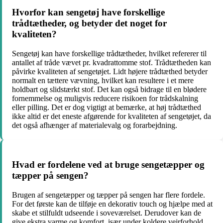
Hvorfor kan sengetøj have forskellige
trådtætheder, og betyder det noget for
kvaliteten?
Sengetøj kan have forskellige trådtætheder, hvilket refererer til
antallet af tråde vævet pr. kvadrattomme stof. Trådtætheden kan
påvirke kvaliteten af sengetøjet. Lidt højere trådtæthed betyder
normalt en tættere vævning, hvilket kan resultere i et mere
holdbart og slidstærkt stof. Det kan også bidrage til en blødere
fornemmelse og muligvis reducere risikoen for trådskalning
eller pilling. Det er dog vigtigt at bemærke, at høj trådtæthed
ikke altid er det eneste afgørende for kvaliteten af sengetøjet, da
det også afhænger af materialevalg og forarbejdning.
Hvad er fordelene ved at bruge sengetæpper og
tæpper på sengen?
Brugen af sengetæpper og tæpper på sengen har flere fordele.
For det første kan de tilføje en dekorativ touch og hjælpe med at
skabe et stilfuldt udseende i soveværelset. Derudover kan de
give ekstra varme og komfort, især under koldere vejrforhold.