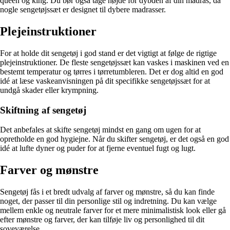
queen og king. Du bør også tage højde for dybden af din madras, da
nogle sengetøjssæt er designet til dybere madrasser.
Plejeinstruktioner
For at holde dit sengetøj i god stand er det vigtigt at følge de rigtige
plejeinstruktioner. De fleste sengetøjssæt kan vaskes i maskinen ved en
bestemt temperatur og tørres i tørretumbleren. Det er dog altid en god
idé at læse vaskeanvisningen på dit specifikke sengetøjssæt for at
undgå skader eller krympning.
Skiftning af sengetøj
Det anbefales at skifte sengetøj mindst en gang om ugen for at
opretholde en god hygiejne. Når du skifter sengetøj, er det også en god
idé at lufte dyner og puder for at fjerne eventuel fugt og lugt.
Farver og mønstre
Sengetøj fås i et bredt udvalg af farver og mønstre, så du kan finde
noget, der passer til din personlige stil og indretning. Du kan vælge
mellem enkle og neutrale farver for et mere minimalistisk look eller gå
efter mønstre og farver, der kan tilføje liv og personlighed til dit
soveværelse.