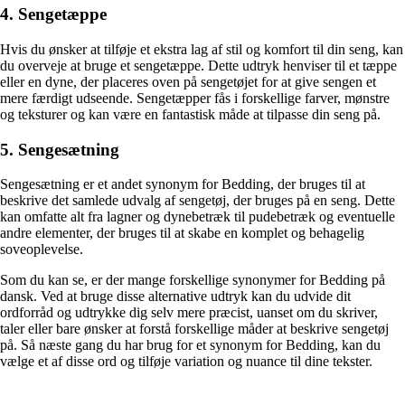
4. Sengetæppe
Hvis du ønsker at tilføje et ekstra lag af stil og komfort til din seng, kan
du overveje at bruge et sengetæppe. Dette udtryk henviser til et tæppe
eller en dyne, der placeres oven på sengetøjet for at give sengen et
mere færdigt udseende. Sengetæpper fås i forskellige farver, mønstre
og teksturer og kan være en fantastisk måde at tilpasse din seng på.
5. Sengesætning
Sengesætning er et andet synonym for Bedding, der bruges til at
beskrive det samlede udvalg af sengetøj, der bruges på en seng. Dette
kan omfatte alt fra lagner og dynebetræk til pudebetræk og eventuelle
andre elementer, der bruges til at skabe en komplet og behagelig
soveoplevelse.
Som du kan se, er der mange forskellige synonymer for Bedding på
dansk. Ved at bruge disse alternative udtryk kan du udvide dit
ordforråd og udtrykke dig selv mere præcist, uanset om du skriver,
taler eller bare ønsker at forstå forskellige måder at beskrive sengetøj
på. Så næste gang du har brug for et synonym for Bedding, kan du
vælge et af disse ord og tilføje variation og nuance til dine tekster.