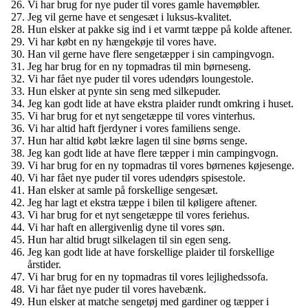
Vi har brug for nye puder til vores gamle havemøbler.
Jeg vil gerne have et sengesæt i luksus-kvalitet.
Hun elsker at pakke sig ind i et varmt tæppe på kolde aftener.
Vi har købt en ny hængekøje til vores have.
Han vil gerne have flere sengetæpper i sin campingvogn.
Jeg har brug for en ny topmadras til min børneseng.
Vi har fået nye puder til vores udendørs loungestole.
Hun elsker at pynte sin seng med silkepuder.
Jeg kan godt lide at have ekstra plaider rundt omkring i huset.
Vi har brug for et nyt sengetæppe til vores vinterhus.
Vi har altid haft fjerdyner i vores familiens senge.
Hun har altid købt lækre lagen til sine børns senge.
Jeg kan godt lide at have flere tæpper i min campingvogn.
Vi har brug for en ny topmadras til vores børnenes køjesenge.
Vi har fået nye puder til vores udendørs spisestole.
Han elsker at samle på forskellige sengesæt.
Jeg har lagt et ekstra tæppe i bilen til køligere aftener.
Vi har brug for et nyt sengetæppe til vores feriehus.
Vi har haft en allergivenlig dyne til vores søn.
Hun har altid brugt silkelagen til sin egen seng.
Jeg kan godt lide at have forskellige plaider til forskellige
årstider.
Vi har brug for en ny topmadras til vores lejlighedssofa.
Vi har fået nye puder til vores havebænk.
Hun elsker at matche sengetøj med gardiner og tæpper i