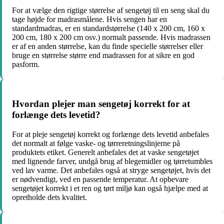
For at vælge den rigtige størrelse af sengetøj til en seng skal du
tage højde for madrasmålene. Hvis sengen har en
standardmadras, er en standardstørrelse (140 x 200 cm, 160 x
200 cm, 180 x 200 cm osv.) normalt passende. Hvis madrassen
er af en anden størrelse, kan du finde specielle størrelser eller
bruge en størrelse større end madrassen for at sikre en god
pasform.
Hvordan plejer man sengetøj korrekt for at
forlænge dets levetid?
For at pleje sengetøj korrekt og forlænge dets levetid anbefales
det normalt at følge vaske- og tørreretningslinjerne på
produktets etiket. Generelt anbefales det at vaske sengetøjet
med lignende farver, undgå brug af blegemidler og tørretumbles
ved lav varme. Det anbefales også at stryge sengetøjet, hvis det
er nødvendigt, ved en passende temperatur. At opbevare
sengetøjet korrekt i et ren og tørt miljø kan også hjælpe med at
opretholde dets kvalitet.