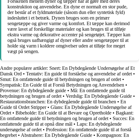
Forskellen mellem dyner og tæpper har at gøre med deres
konstruktion og anvendelse. En dyne er normalt en stor pude,
der består af et fyldmateriale (såsom dun eller syntetisk fyld)
indesluttet i et betræk. Dynen bruges som en primær
sengetæppe og giver varme og komfort. Et tæppe kan derimod
være lavet af forskellige materialer og kan bruges til at tilføje
ekstra varme og dekorative accenter på sengetøjet. Tæpper kan
også bruges uafhængigt af dyner eller andre sengetæpper til at
holde sig varm i koldere omgivelser uden at tilføje for meget
vægt på sengen.
Andre populære artikler:
Snert: En Dybdegående Undersøgelse af Et
Dansk Ord
•
Tentativ: En guide til forståelse og anvendelse af ordet
•
Smut: En omfattende guide til betydningen og brugen af ordet
•
Sympatisk: En Guide til at Forstå Betydningen og Anvendelsen
•
Provenue: En dybdegående guide
•
Må: En omfattende guide til
betydningen og brugen af ordet
•
Verdslig: En Dybdegående Guide
•
Restaurationsbranchen: En dybdegående guide til branchen
•
En
Guide til Ordet Stripper
•
Glans: En Dybdegående Undersøgelse af
Ordet
•
Bibeholde: En Guide til at Bevare og Opretholde
•
Bagkant:
En omfattende guide til betydningen og brugen af ordet
•
Succes: En
omfattende guide til at opnå dine mål
•
Laps: En dybdegående
undersøgelse af ordet
•
Profession: En omfattende guide til at forstå
begrebet
•
Abstrahere: En Dybdegående Guide
•
Kompagnon: En