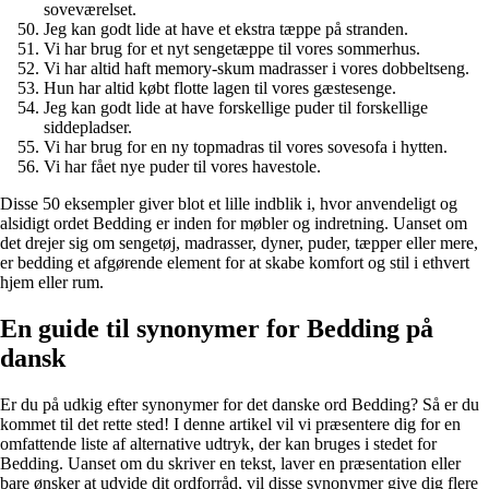
soveværelset.
Jeg kan godt lide at have et ekstra tæppe på stranden.
Vi har brug for et nyt sengetæppe til vores sommerhus.
Vi har altid haft memory-skum madrasser i vores dobbeltseng.
Hun har altid købt flotte lagen til vores gæstesenge.
Jeg kan godt lide at have forskellige puder til forskellige
siddepladser.
Vi har brug for en ny topmadras til vores sovesofa i hytten.
Vi har fået nye puder til vores havestole.
Disse 50 eksempler giver blot et lille indblik i, hvor anvendeligt og
alsidigt ordet Bedding er inden for møbler og indretning. Uanset om
det drejer sig om sengetøj, madrasser, dyner, puder, tæpper eller mere,
er bedding et afgørende element for at skabe komfort og stil i ethvert
hjem eller rum.
En guide til synonymer for Bedding på
dansk
Er du på udkig efter synonymer for det danske ord Bedding? Så er du
kommet til det rette sted! I denne artikel vil vi præsentere dig for en
omfattende liste af alternative udtryk, der kan bruges i stedet for
Bedding. Uanset om du skriver en tekst, laver en præsentation eller
bare ønsker at udvide dit ordforråd, vil disse synonymer give dig flere