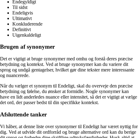
Endegyldigt
Til sidst
Endeligvis
Ultimativt
Konkluderende
Definitivt
Uigenkaldeligt
Brugen af synonymer
Det er vigtigt at bruge synonymer med omhu og forstå deres præcise
betydning og kontekst. Ved at bruge synonymer kan du variere dit
sprog og undgå gentagelser, hvilket gør dine tekster mere interessante
og nuancerede.
Når du vælger et synonym til Endeligt, skal du overveje den præcise
betydning og følelse, du ønsker at formidle. Nogle synonymer kan
have en lidt anderledes nuance eller intensitet, så det er vigtigt at vælge
det ord, der passer bedst til din specifikke kontekst.
Afsluttende tanker
Vi håber, at denne liste over synonymer til Endeligt har været nyttig for
dig. Ved at udvide dit ordforråd og bruge alternative ord kan du berige
dit sprog og forbedre dine skriftlige udtryksfærdigheder. Husk altid at