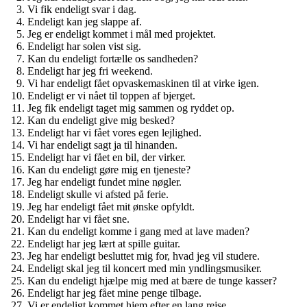
Vi fik endeligt svar i dag.
Endeligt kan jeg slappe af.
Jeg er endeligt kommet i mål med projektet.
Endeligt har solen vist sig.
Kan du endeligt fortælle os sandheden?
Endeligt har jeg fri weekend.
Vi har endeligt fået opvaskemaskinen til at virke igen.
Endeligt er vi nået til toppen af bjerget.
Jeg fik endeligt taget mig sammen og ryddet op.
Kan du endeligt give mig besked?
Endeligt har vi fået vores egen lejlighed.
Vi har endeligt sagt ja til hinanden.
Endeligt har vi fået en bil, der virker.
Kan du endeligt gøre mig en tjeneste?
Jeg har endeligt fundet mine nøgler.
Endeligt skulle vi afsted på ferie.
Jeg har endeligt fået mit ønske opfyldt.
Endeligt har vi fået sne.
Kan du endeligt komme i gang med at lave maden?
Endeligt har jeg lært at spille guitar.
Jeg har endeligt besluttet mig for, hvad jeg vil studere.
Endeligt skal jeg til koncert med min yndlingsmusiker.
Kan du endeligt hjælpe mig med at bære de tunge kasser?
Endeligt har jeg fået mine penge tilbage.
Vi er endeligt kommet hjem efter en lang rejse.