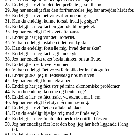
Endeligt har vi fundet den perfekte gave til ham.
Jeg har endeligt fået den forfremmelse, jeg har arbejdet hårdt for.
Endeligt har vi fået vores drømmebolig.
Kan du endeligt kunne forstå, hvad jeg siger?
Endeligt har jeg fået en god idé til projektet.
Jeg har endeligt fået lavet aftensmad.
Endeligt har jeg vundet i lotteriet.
Vi har endeligt installeret det nye køkken.
Kan du endeligt fortælle mig, hvad der er sket?
Endeligt har jeg fået sagt undskyld.
Jeg har endeligt taget beslutningen om at flytte.
Endeligt er det blevet sommer.
Vi har endeligt fået vores feriebilleder fra fotografen.
Endeligt skal jeg til fødselsdag hos min ven.
Jeg har endeligt klaret eksamen.
Endeligt har jeg fået styr på mine økonomiske problemer.
Kan du endeligt komme og hente mig?
Endeligt har jeg fået malet væggene i mit hjem.
Jeg har endeligt fået styr på min træning.
Endeligt har vi fået en aftale på plads.
Kan du endeligt hjælpe mig med at finde vej?
Endeligt har jeg fundet det perfekte outfit til festen.
Jeg har endeligt fået læst den bog, jeg har haft liggende i lang
tid.
Endeligt er det blevet weekend.