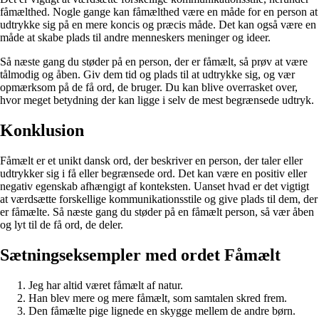
fåmælthed. Nogle gange kan fåmælthed være en måde for en person at
udtrykke sig på en mere koncis og præcis måde. Det kan også være en
måde at skabe plads til andre menneskers meninger og ideer.
Så næste gang du støder på en person, der er fåmælt, så prøv at være
tålmodig og åben. Giv dem tid og plads til at udtrykke sig, og vær
opmærksom på de få ord, de bruger. Du kan blive overrasket over,
hvor meget betydning der kan ligge i selv de mest begrænsede udtryk.
Konklusion
Fåmælt er et unikt dansk ord, der beskriver en person, der taler eller
udtrykker sig i få eller begrænsede ord. Det kan være en positiv eller
negativ egenskab afhængigt af konteksten. Uanset hvad er det vigtigt
at værdsætte forskellige kommunikationsstile og give plads til dem, der
er fåmælte. Så næste gang du støder på en fåmælt person, så vær åben
og lyt til de få ord, de deler.
Sætningseksempler med ordet Fåmælt
Jeg har altid været fåmælt af natur.
Han blev mere og mere fåmælt, som samtalen skred frem.
Den fåmælte pige lignede en skygge mellem de andre børn.