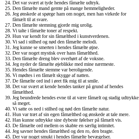
Det var svært at tyde hendes fåmælte udtryk.
Den fåmælte mand gemte på mange hemmeligheder.
Jeg ønskede at spørge ham om noget, men han virkede for
fåmælt til at svare.
Den fåmælte stemning gjorde mig urolig.
Vi talte i fåmælte toner af respekt.
Hun var kendt for sin fåmælthed i kunstverdenen.
Vi sad i stilhed og nød den fåmælte melodi.
Jeg kunne se smerten i hendes fåmælte øjne.
Der var noget mystisk over hans fåmælthed.
Den fåmælte dreng blev overhørt af de voksne.
Jeg nyder de fåmælte øjeblikke med mine nærmeste.
Hendes fåmælte stemme var beroligende.
Vi mødtes i en fåmælt skygge af natten.
De fåmælte ord ind i øret fik mig til at smile.
Det var svært at kende hendes tanker på grund af hendes
fåmælthed.
Jeg beundrede hendes evne til at være fåmælt og stadig udtrykke
så meget.
Vi satte os ned i stilhed og nød den fåmælte natur.
Hun var træt af sin egen fåmælthed og ønskede at tale mere.
Han kunne udtrykke sine dybeste følelser på fåmælt vis.
De fåmælte ord mellem os skabte en særlig intimitet.
Jeg savner hendes fåmælthed og den ro, den bragte.
Der var noget smukt i hendes fåmælte bevægelser.