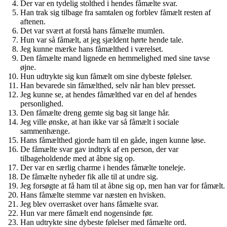
Der var en tydelig stolthed i hendes fåmælte svar.
Han trak sig tilbage fra samtalen og forblev fåmælt resten af
aftenen.
Det var svært at forstå hans fåmælte mumlen.
Hun var så fåmælt, at jeg sjældent hørte hende tale.
Jeg kunne mærke hans fåmælthed i værelset.
Den fåmælte mand lignede en hemmelighed med sine tavse
øjne.
Hun udtrykte sig kun fåmælt om sine dybeste følelser.
Han bevarede sin fåmælthed, selv når han blev presset.
Jeg kunne se, at hendes fåmælthed var en del af hendes
personlighed.
Den fåmælte dreng gemte sig bag sit lange hår.
Jeg ville ønske, at han ikke var så fåmælt i sociale
sammenhænge.
Hans fåmælthed gjorde ham til en gåde, ingen kunne løse.
De fåmælte svar gav indtryk af en person, der var
tilbageholdende med at åbne sig op.
Der var en særlig charme i hendes fåmælte toneleje.
De fåmælte nyheder fik alle til at undre sig.
Jeg forsøgte at få ham til at åbne sig op, men han var for fåmælt.
Hans fåmælte stemme var næsten en hvisken.
Jeg blev overrasket over hans fåmælte svar.
Hun var mere fåmælt end nogensinde før.
Han udtrykte sine dybeste følelser med fåmælte ord.