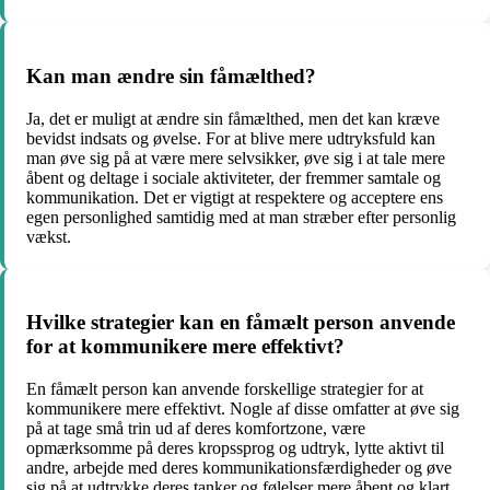
Kan man ændre sin fåmælthed?
Ja, det er muligt at ændre sin fåmælthed, men det kan kræve
bevidst indsats og øvelse. For at blive mere udtryksfuld kan
man øve sig på at være mere selvsikker, øve sig i at tale mere
åbent og deltage i sociale aktiviteter, der fremmer samtale og
kommunikation. Det er vigtigt at respektere og acceptere ens
egen personlighed samtidig med at man stræber efter personlig
vækst.
Hvilke strategier kan en fåmælt person anvende
for at kommunikere mere effektivt?
En fåmælt person kan anvende forskellige strategier for at
kommunikere mere effektivt. Nogle af disse omfatter at øve sig
på at tage små trin ud af deres komfortzone, være
opmærksomme på deres kropssprog og udtryk, lytte aktivt til
andre, arbejde med deres kommunikationsfærdigheder og øve
sig på at udtrykke deres tanker og følelser mere åbent og klart.