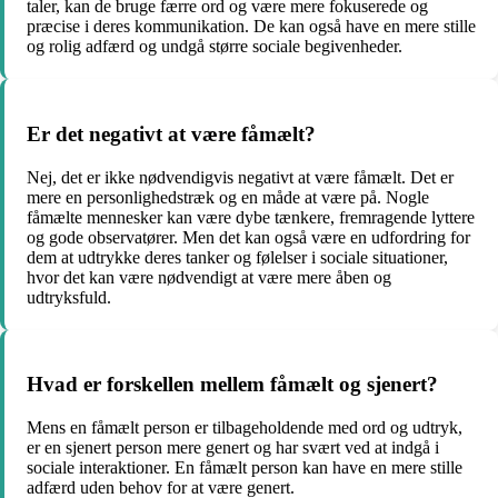
taler, kan de bruge færre ord og være mere fokuserede og
præcise i deres kommunikation. De kan også have en mere stille
og rolig adfærd og undgå større sociale begivenheder.
Er det negativt at være fåmælt?
Nej, det er ikke nødvendigvis negativt at være fåmælt. Det er
mere en personlighedstræk og en måde at være på. Nogle
fåmælte mennesker kan være dybe tænkere, fremragende lyttere
og gode observatører. Men det kan også være en udfordring for
dem at udtrykke deres tanker og følelser i sociale situationer,
hvor det kan være nødvendigt at være mere åben og
udtryksfuld.
Hvad er forskellen mellem fåmælt og sjenert?
Mens en fåmælt person er tilbageholdende med ord og udtryk,
er en sjenert person mere genert og har svært ved at indgå i
sociale interaktioner. En fåmælt person kan have en mere stille
adfærd uden behov for at være genert.