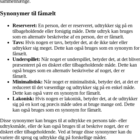
sammenhænge.
Synonymer til fåmælt
Reserveret:
En person, der er reserveret, udtrykker sig på en
tilbageholdende eller forsigtig måde. Dette udtryk kan bruges
som en alternativ beskrivelse af en person, der er fåmælt.
Tavs:
Hvis nogen er tavs, betyder det, at de ikke taler eller
udtrykker sig meget. Dette kan også bruges som en synonym for
fåmælt.
Underspillet:
Når noget er underspillet, betyder det, at det bliver
præsenteret på en diskret eller tilbageholdende måde. Dette kan
også bruges som en alternativ beskrivelse af noget, der er
fåmælt.
Minimalistisk:
Når noget er minimalistisk, betyder det, at det er
reduceret til det væsentlige og udtrykker sig på en enkel måde.
Dette kan også være en synonym for fåmælt.
Lakonisk:
Hvis nogen er lakonisk, betyder det, at de udtrykker
sig på en kort og præcis måde uden at bruge mange ord. Dette
kan også bruges som en synonym for fåmælt.
Disse synonymer kan bruges til at udtrykke en persons tale- eller
udtryksmåde, eller de kan også bruges til at beskrive noget, der er
diskret eller tilbageholdende. Ved at bruge disse synonymer kan du
variere dit sprog og udtrykke dig på forskellige måder.