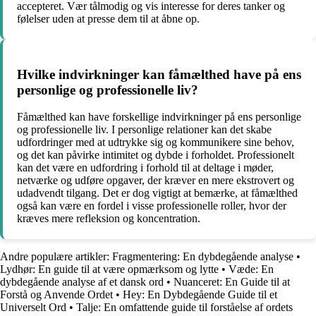
accepteret. Vær tålmodig og vis interesse for deres tanker og
følelser uden at presse dem til at åbne op.
Hvilke indvirkninger kan fåmælthed have på ens
personlige og professionelle liv?
Fåmælthed kan have forskellige indvirkninger på ens personlige
og professionelle liv. I personlige relationer kan det skabe
udfordringer med at udtrykke sig og kommunikere sine behov,
og det kan påvirke intimitet og dybde i forholdet. Professionelt
kan det være en udfordring i forhold til at deltage i møder,
netværke og udføre opgaver, der kræver en mere ekstrovert og
udadvendt tilgang. Det er dog vigtigt at bemærke, at fåmælthed
også kan være en fordel i visse professionelle roller, hvor der
kræves mere refleksion og koncentration.
Andre populære artikler:
Fragmentering: En dybdegående analyse
•
Lydhør: En guide til at være opmærksom og lytte
•
Væde: En
dybdegående analyse af et dansk ord
•
Nuanceret: En Guide til at
Forstå og Anvende Ordet
•
Hey: En Dybdegående Guide til et
Universelt Ord
•
Talje: En omfattende guide til forståelse af ordets