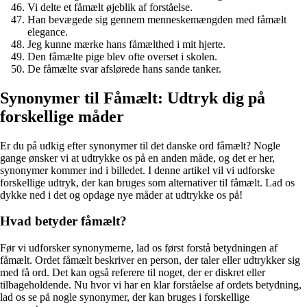
Vi delte et fåmælt øjeblik af forståelse.
Han bevægede sig gennem menneskemængden med fåmælt
elegance.
Jeg kunne mærke hans fåmælthed i mit hjerte.
Den fåmælte pige blev ofte overset i skolen.
De fåmælte svar afslørede hans sande tanker.
Synonymer til Fåmælt: Udtryk dig på
forskellige måder
Er du på udkig efter synonymer til det danske ord fåmælt? Nogle
gange ønsker vi at udtrykke os på en anden måde, og det er her,
synonymer kommer ind i billedet. I denne artikel vil vi udforske
forskellige udtryk, der kan bruges som alternativer til fåmælt. Lad os
dykke ned i det og opdage nye måder at udtrykke os på!
Hvad betyder fåmælt?
Før vi udforsker synonymerne, lad os først forstå betydningen af
fåmælt. Ordet fåmælt beskriver en person, der taler eller udtrykker sig
med få ord. Det kan også referere til noget, der er diskret eller
tilbageholdende. Nu hvor vi har en klar forståelse af ordets betydning,
lad os se på nogle synonymer, der kan bruges i forskellige