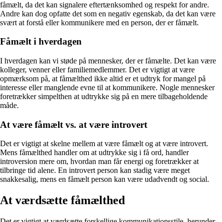
fåmælt, da det kan signalere eftertænksomhed og respekt for andre.
Andre kan dog opfatte det som en negativ egenskab, da det kan være
svært at forstå eller kommunikere med en person, der er fåmælt.
Fåmælt i hverdagen
I hverdagen kan vi støde på mennesker, der er fåmælte. Det kan være
kolleger, venner eller familiemedlemmer. Det er vigtigt at være
opmærksom på, at fåmælthed ikke altid er et udtryk for mangel på
interesse eller manglende evne til at kommunikere. Nogle mennesker
foretrækker simpelthen at udtrykke sig på en mere tilbageholdende
måde.
At være fåmælt vs. at være introvert
Det er vigtigt at skelne mellem at være fåmælt og at være introvert.
Mens fåmælthed handler om at udtrykke sig i få ord, handler
introversion mere om, hvordan man får energi og foretrækker at
tilbringe tid alene. En introvert person kan stadig være meget
snakkesalig, mens en fåmælt person kan være udadvendt og social.
At værdsætte fåmælthed
Det er vigtigt at værdsætte forskellige kommunikationsstile, herunder