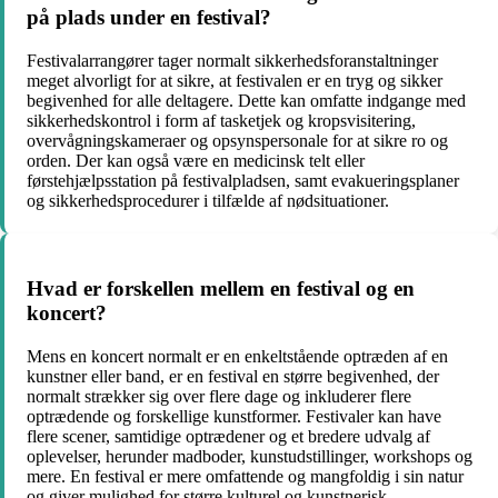
på plads under en festival?
Festivalarrangører tager normalt sikkerhedsforanstaltninger
meget alvorligt for at sikre, at festivalen er en tryg og sikker
begivenhed for alle deltagere. Dette kan omfatte indgange med
sikkerhedskontrol i form af tasketjek og kropsvisitering,
overvågningskameraer og opsynspersonale for at sikre ro og
orden. Der kan også være en medicinsk telt eller
førstehjælpsstation på festivalpladsen, samt evakueringsplaner
og sikkerhedsprocedurer i tilfælde af nødsituationer.
Hvad er forskellen mellem en festival og en
koncert?
Mens en koncert normalt er en enkeltstående optræden af en
kunstner eller band, er en festival en større begivenhed, der
normalt strækker sig over flere dage og inkluderer flere
optrædende og forskellige kunstformer. Festivaler kan have
flere scener, samtidige optrædener og et bredere udvalg af
oplevelser, herunder madboder, kunstudstillinger, workshops og
mere. En festival er mere omfattende og mangfoldig i sin natur
og giver mulighed for større kulturel og kunstnerisk