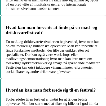
årligt tusindvis af mennesker fra både ind- og udland og byder
på en bred vifte af musikalske genrer og internationale
kunstnere såvel som danske talenter.
Hvad kan man forvente at finde på en mad- og
drikkevarefestival?
En mad- og drikkevarefestival er en begivenhed, hvor man kan
opleve forskellige kulinariske oplevelser. Man kan forvente at
finde forskellige madboder, der tilbyder unikke retter og
specialiteter. Der kan også være workshops eller
madlavningsdemonstrationer, hvor man kan lære mere om
forskellige køkkenteknikker og smage på spændende madvarer.
Festivalen kan også inkludere vinsmagninger, ølbryggerier,
cocktailbarer og andre drikkevareoplevelser.
Hvordan kan man forberede sig til en festival?
Forberedelse til en festival er vigtig for at få den bedste
oplevelse. Man bør starte med at sikre sig billetter i god tid, da