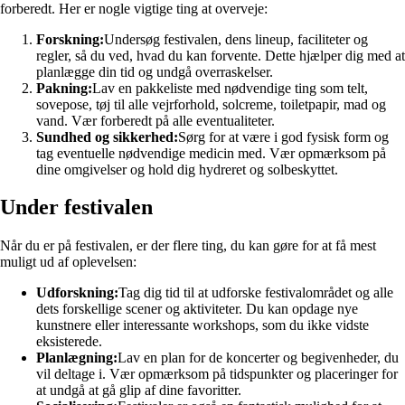
forberedt. Her er nogle vigtige ting at overveje:
Forskning:
Undersøg festivalen, dens lineup, faciliteter og
regler, så du ved, hvad du kan forvente. Dette hjælper dig med at
planlægge din tid og undgå overraskelser.
Pakning:
Lav en pakkeliste med nødvendige ting som telt,
sovepose, tøj til alle vejrforhold, solcreme, toiletpapir, mad og
vand. Vær forberedt på alle eventualiteter.
Sundhed og sikkerhed:
Sørg for at være i god fysisk form og
tag eventuelle nødvendige medicin med. Vær opmærksom på
dine omgivelser og hold dig hydreret og solbeskyttet.
Under festivalen
Når du er på festivalen, er der flere ting, du kan gøre for at få mest
muligt ud af oplevelsen:
Udforskning:
Tag dig tid til at udforske festivalområdet og alle
dets forskellige scener og aktiviteter. Du kan opdage nye
kunstnere eller interessante workshops, som du ikke vidste
eksisterede.
Planlægning:
Lav en plan for de koncerter og begivenheder, du
vil deltage i. Vær opmærksom på tidspunkter og placeringer for
at undgå at gå glip af dine favoritter.