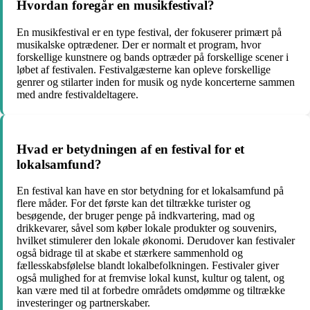
Hvordan foregår en musikfestival?
En musikfestival er en type festival, der fokuserer primært på
musikalske optrædener. Der er normalt et program, hvor
forskellige kunstnere og bands optræder på forskellige scener i
løbet af festivalen. Festivalgæsterne kan opleve forskellige
genrer og stilarter inden for musik og nyde koncerterne sammen
med andre festivaldeltagere.
Hvad er betydningen af ​​en festival for et
lokalsamfund?
En festival kan have en stor betydning for et lokalsamfund på
flere måder. For det første kan det tiltrække turister og
besøgende, der bruger penge på indkvartering, mad og
drikkevarer, såvel som køber lokale produkter og souvenirs,
hvilket stimulerer den lokale økonomi. Derudover kan festivaler
også bidrage til at skabe et stærkere sammenhold og
fællesskabsfølelse blandt lokalbefolkningen. Festivaler giver
også mulighed for at fremvise lokal kunst, kultur og talent, og
kan være med til at forbedre områdets omdømme og tiltrække
investeringer og partnerskaber.