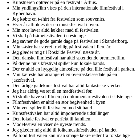
Kunstneren optræder på en festival i Århus.
Min yndlingsfilm vises på den internationale filmfestival i
København.
Jeg købte en t-shirt fra festivalen som souvenirs.
Hver år afholdes der en musikfestival i byen.
Min mor laver altid lækker mad til festivalen.
Vi skal på børnefestivalen i næste uge.
Jeg savner de gode gamle dage på festivalen i Skanderborg.
Min søster har været frivillig på festivalen i flere år.
Jeg glæder mig til Roskilde Festival næste år.
Den danske filmfestival har altid spændende premierefilm.
På denne musikfestival spiller kun lokale bands.
Der er altid en hyggelig atmosfære på den lille festival i parken.
Min kæreste har arrangeret en overraskelsesdate på en
jazzfestival.
Den årlige gadekunstfestival har altid fantastiske værker.
Jeg har aldrig været til en madfestival før.
Vi skulle have set filmen på dokumentarfestivalen i sidste uge.
Filmfestivalen er altid en stor begivenhed i byen.
Min ven spiller til festivalen med sit band.
Kunstfestivalen har altid imponerende udstillinger.
Den lokale festival er perfekt til familien.
Modefestivalen viser de nyeste trends.
Jeg glæder mig altid til folkemusikfestivalen på landet.
På food festivalen kan man smage lækre retter fra forskellige