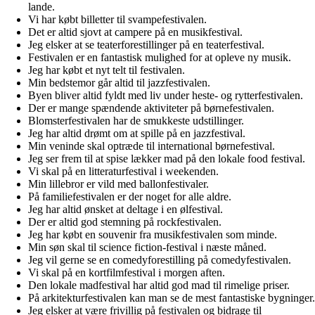
lande.
Vi har købt billetter til svampefestivalen.
Det er altid sjovt at campere på en musikfestival.
Jeg elsker at se teaterforestillinger på en teaterfestival.
Festivalen er en fantastisk mulighed for at opleve ny musik.
Jeg har købt et nyt telt til festivalen.
Min bedstemor går altid til jazzfestivalen.
Byen bliver altid fyldt med liv under heste- og rytterfestivalen.
Der er mange spændende aktiviteter på børnefestivalen.
Blomsterfestivalen har de smukkeste udstillinger.
Jeg har altid drømt om at spille på en jazzfestival.
Min veninde skal optræde til international børnefestival.
Jeg ser frem til at spise lækker mad på den lokale food festival.
Vi skal på en litteraturfestival i weekenden.
Min lillebror er vild med ballonfestivaler.
På familiefestivalen er der noget for alle aldre.
Jeg har altid ønsket at deltage i en ølfestival.
Der er altid god stemning på rockfestivalen.
Jeg har købt en souvenir fra musikfestivalen som minde.
Min søn skal til science fiction-festival i næste måned.
Jeg vil gerne se en comedyforestilling på comedyfestivalen.
Vi skal på en kortfilmfestival i morgen aften.
Den lokale madfestival har altid god mad til rimelige priser.
På arkitekturfestivalen kan man se de mest fantastiske bygninger.
Jeg elsker at være frivillig på festivalen og bidrage til