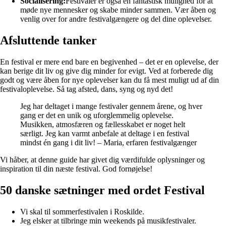
Socialisering:
Festivaler er også en fantastisk mulighed for at
møde nye mennesker og skabe minder sammen. Vær åben og
venlig over for andre festivalgængere og del dine oplevelser.
Afsluttende tanker
En festival er mere end bare en begivenhed – det er en oplevelse, der
kan berige dit liv og give dig minder for evigt. Ved at forberede dig
godt og være åben for nye oplevelser kan du få mest muligt ud af din
festivaloplevelse. Så tag afsted, dans, syng og nyd det!
Jeg har deltaget i mange festivaler gennem årene, og hver
gang er det en unik og uforglemmelig oplevelse.
Musikken, atmosfæren og fællesskabet er noget helt
særligt. Jeg kan varmt anbefale at deltage i en festival
mindst én gang i dit liv! – Maria, erfaren festivalgænger
Vi håber, at denne guide har givet dig værdifulde oplysninger og
inspiration til din næste festival. God fornøjelse!
50 danske sætninger med ordet Festival
Vi skal til sommerfestivalen i Roskilde.
Jeg elsker at tilbringe min weekends på musikfestivaler.