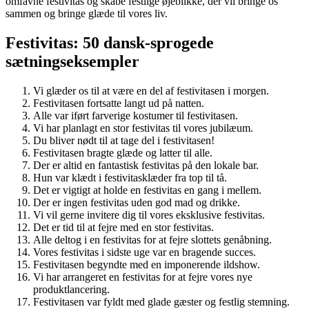
omfavne festivitas og skabe festlige øjeblikke, der vil bringe os
sammen og bringe glæde til vores liv.
Festivitas: 50 dansk-sprogede
sætningseksempler
Vi glæder os til at være en del af festivitasen i morgen.
Festivitasen fortsatte langt ud på natten.
Alle var iført farverige kostumer til festivitasen.
Vi har planlagt en stor festivitas til vores jubilæum.
Du bliver nødt til at tage del i festivitasen!
Festivitasen bragte glæde og latter til alle.
Der er altid en fantastisk festivitas på den lokale bar.
Hun var klædt i festivitasklæder fra top til tå.
Det er vigtigt at holde en festivitas en gang i mellem.
Der er ingen festivitas uden god mad og drikke.
Vi vil gerne invitere dig til vores eksklusive festivitas.
Det er tid til at fejre med en stor festivitas.
Alle deltog i en festivitas for at fejre slottets genåbning.
Vores festivitas i sidste uge var en bragende succes.
Festivitasen begyndte med en imponerende ildshow.
Vi har arrangeret en festivitas for at fejre vores nye
produktlancering.
Festivitasen var fyldt med glade gæster og festlig stemning.