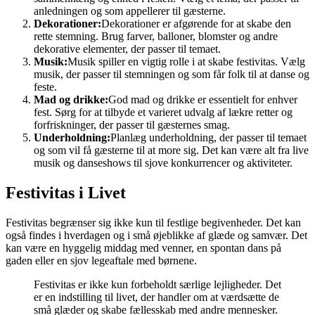
anledningen og som appellerer til gæsterne.
Dekorationer:
Dekorationer er afgørende for at skabe den
rette stemning. Brug farver, balloner, blomster og andre
dekorative elementer, der passer til temaet.
Musik:
Musik spiller en vigtig rolle i at skabe festivitas. Vælg
musik, der passer til stemningen og som får folk til at danse og
feste.
Mad og drikke:
God mad og drikke er essentielt for enhver
fest. Sørg for at tilbyde et varieret udvalg af lækre retter og
forfriskninger, der passer til gæsternes smag.
Underholdning:
Planlæg underholdning, der passer til temaet
og som vil få gæsterne til at more sig. Det kan være alt fra live
musik og danseshows til sjove konkurrencer og aktiviteter.
Festivitas i Livet
Festivitas begrænser sig ikke kun til festlige begivenheder. Det kan
også findes i hverdagen og i små øjeblikke af glæde og samvær. Det
kan være en hyggelig middag med venner, en spontan dans på
gaden eller en sjov legeaftale med børnene.
Festivitas er ikke kun forbeholdt særlige lejligheder. Det
er en indstilling til livet, der handler om at værdsætte de
små glæder og skabe fællesskab med andre mennesker.