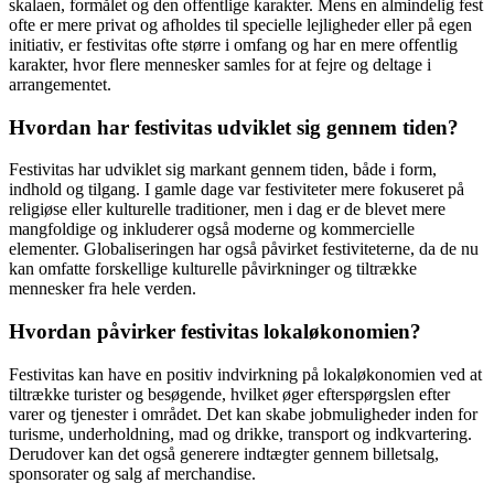
skalaen, formålet og den offentlige karakter. Mens en almindelig fest
ofte er mere privat og afholdes til specielle lejligheder eller på egen
initiativ, er festivitas ofte større i omfang og har en mere offentlig
karakter, hvor flere mennesker samles for at fejre og deltage i
arrangementet.
Hvordan har festivitas udviklet sig gennem tiden?
Festivitas har udviklet sig markant gennem tiden, både i form,
indhold og tilgang. I gamle dage var festiviteter mere fokuseret på
religiøse eller kulturelle traditioner, men i dag er de blevet mere
mangfoldige og inkluderer også moderne og kommercielle
elementer. Globaliseringen har også påvirket festiviteterne, da de nu
kan omfatte forskellige kulturelle påvirkninger og tiltrække
mennesker fra hele verden.
Hvordan påvirker festivitas lokaløkonomien?
Festivitas kan have en positiv indvirkning på lokaløkonomien ved at
tiltrække turister og besøgende, hvilket øger efterspørgslen efter
varer og tjenester i området. Det kan skabe jobmuligheder inden for
turisme, underholdning, mad og drikke, transport og indkvartering.
Derudover kan det også generere indtægter gennem billetsalg,
sponsorater og salg af merchandise.