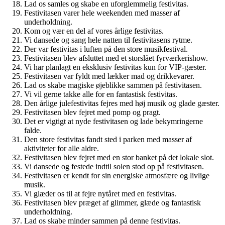
Lad os samles og skabe en uforglemmelig festivitas.
Festivitasen varer hele weekenden med masser af
underholdning.
Kom og vær en del af vores årlige festivitas.
Vi dansede og sang hele natten til festivitasens rytme.
Der var festivitas i luften på den store musikfestival.
Festivitasen blev afsluttet med et storslået fyrværkerishow.
Vi har planlagt en eksklusiv festivitas kun for VIP-gæster.
Festivitasen var fyldt med lækker mad og drikkevarer.
Lad os skabe magiske øjeblikke sammen på festivitasen.
Vi vil gerne takke alle for en fantastisk festivitas.
Den årlige julefestivitas fejres med høj musik og glade gæster.
Festivitasen blev fejret med pomp og pragt.
Det er vigtigt at nyde festivitasen og lade bekymringerne
falde.
Den store festivitas fandt sted i parken med masser af
aktiviteter for alle aldre.
Festivitasen blev fejret med en stor banket på det lokale slot.
Vi dansede og festede indtil solen stod op på festivitasen.
Festivitasen er kendt for sin energiske atmosfære og livlige
musik.
Vi glæder os til at fejre nytåret med en festivitas.
Festivitasen blev præget af glimmer, glæde og fantastisk
underholdning.
Lad os skabe minder sammen på denne festivitas.