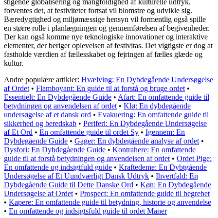
stigende globalisering og mangfoldighed af kulturelle udtryk,
forventes det, at festiviteter fortsat vil blomstre og udvikle sig.
Bæredygtighed og miljømæssige hensyn vil formentlig også spille
en større rolle i planlægningen og gennemførelsen af begivenheder.
Der kan også komme nye teknologiske innovationer og interaktive
elementer, der beriger oplevelsen af festivitas. Det vigtigste er dog at
fastholde værdien af fællesskabet og fejringen af fælles glæde og
kultur.
Andre populære artikler:
Hvælving: En Dybdegående Undersøgelse
af Ordet
•
Flamboyant: En guide til at forstå og bruge ordet
•
Essentielt: En Dybdegående Guide
•
Afart: En omfattende guide til
betydningen og anvendelsen af ordet
•
Klø: En dybdegående
undersøgelse af et dansk ord
•
Evakuering: En omfattende guide til
sikkerhed og beredskab
•
Periferi: En Dybdegående Undersøgelse
af Et Ord
•
En omfattende guide til ordet Sy
•
Igennem: En
Dybdegående Guide
•
Gager: En dybdegående analyse af ordet
•
Dysfori: En Dybdegående Guide
•
Kontrahere: En omfattende
guide til at forstå betydningen og anvendelsen af ordet
•
Ordet Pige:
En omfattende og indsigtfuld guide
•
Kraftedeme: En Dybtgående
Undersøgelse af Et Uundværligt Dansk Udtryk
•
Ihvertfald: En
Dybdegående Guide til Dette Danske Ord
•
Køn: En Dybdegående
Undersøgelse af Ordet
•
Prospect: En omfattende guide til begrebet
•
Kapere: En omfattende guide til betydning, historie og anvendelse
•
En omfattende og indsigtsfuld guide til ordet Maner