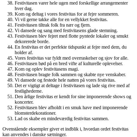
Festivitasen varer hele ugen med forskellige arrangementer
hver dag.
Kom og deltag i vores festivitas for at fejre sommeren.
Vi vil gerne takke alle for en vellykket festivitas.
Festivitasen tiltrak folk fra nær og fjern.
Vi dansede og sang med festivitasens glade stemning.
Festivitasen blev fejret med flotte pyntede lokaler og smukt
dekorerede borde.
En festivitas er det perfekte tidspunkt at fejre med dem, du
holder af.
Vores festivitas var fyldt med overraskelser og sjov for alle.
Festivitasen bød på en bred vifte af kulturelle oplevelser.
Kom og oplev festivitasens magi.
Festivitasen bragte folk sammen og skabte nye venskaber.
Vi dansede og festede hele natten på vores festivitas.
Det er vigtigt at deltage i festivitasen og lade sig rive med af
festlighederne.
Den årlige festivitas er kendt for sine imponerende shows og
koncerter.
Festivitasen blev afholdt i en smuk have med imponerende
blomsterdekorationer.
Lad os skabe en mindeværdig festivitas sammen.
Ovenstående eksempler giver et indblik i, hvordan ordet festivitas
kan anvendes i danske sætninger.