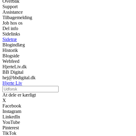
Overblik
Support
Assistance
Tilbagemelding
Job hos os
Del info
Sidelinks
Sidetræ
Blogindlæg
Historik
Blogside
Webfeed
HjerteLiv.dk
BB Digital
hej@bbdigital.dk
Hjerte Liv
At dele er kærligt
X
Facebook
Instagram
LinkedIn
YouTube
Pinterest
TikTok