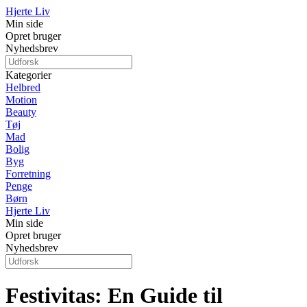
Hjerte Liv
Min side
Opret bruger
Nyhedsbrev
Kategorier
Helbred
Motion
Beauty
Tøj
Mad
Bolig
Byg
Forretning
Penge
Børn
Hjerte Liv
Min side
Opret bruger
Nyhedsbrev
Festivitas: En Guide til