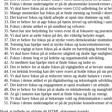
Fokus i denne undersøgelse er på de økonomiske konsekvenser a
Vi skal have fokus på at reducere vores CO2-udledning for at b
Mange mennesker har fokus på at finde mening og formål i deres 
Det kræver fokus og hårdt arbejde at opnå sine drømme og mål.
Der er behov for at øge fokus på børns trivsel og udvikling i sam
Fokus i denne artikel er på sundhed og velvære.
Søvn har stor betydning for vores evne til at fokusere og præster
Vi skal lære at sætte fokus på det, der virkelig betyder noget.
Der er behov for fokus på at styrke vores demokratiske institutio
Træning kan hjælpe med at styrke fokus og koncentrationsevne.
Det er vigtigt at have fokus på at skabe en bæredygtig fremtid 
Vi skal have fokus på at reducere ulighed og skabe lige mulighede
Fokus i denne bog er på ledelse og organisatorisk udvikling.
At meditere kan hjælpe med at finde fokus og indre ro.
Der er behov for at skabe fokus på vigtigheden af at bevare nat
I en hektisk hverdag kan det være svært at holde fokus på sin pe
Vi skal have fokus på at reducere stress og skabe balance i vores 
Fokus i denne artikel er på digitalisering og teknologisk udviklin
Det kræver fokus og engagement at opnå resultater i sit arbejde.
Der er behov for fokus på at skabe en inkluderende og mangfoldi
At gå i naturen kan hjælpe med at finde fokus og få ny energi.
Vi skal have fokus på at bekæmpe vold og diskrimination i samf
Fokus i denne undersøgelse er på de psykiske konsekvenser af 
Husk at indlede og afslutte dit HTML-dokument korrekt.