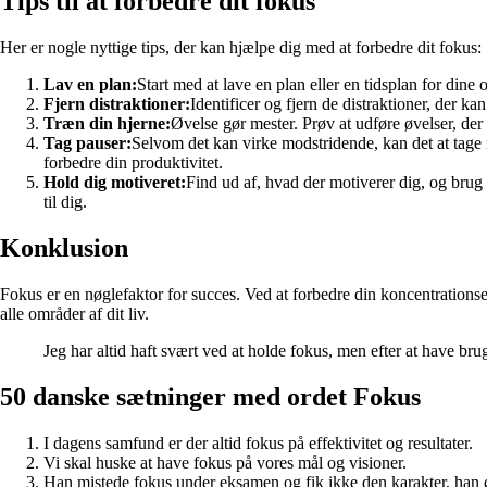
Tips til at forbedre dit fokus
Her er nogle nyttige tips, der kan hjælpe dig med at forbedre dit fokus:
Lav en plan:
Start med at lave en plan eller en tidsplan for dine
Fjern distraktioner:
Identificer og fjern de distraktioner, der ka
Træn din hjerne:
Øvelse gør mester. Prøv at udføre øvelser, der
Tag pauser:
Selvom det kan virke modstridende, kan det at tage r
forbedre din produktivitet.
Hold dig motiveret:
Find ud af, hvad der motiverer dig, og brug d
til dig.
Konklusion
Fokus er en nøglefaktor for succes. Ved at forbedre din koncentrationse
alle områder af dit liv.
Jeg har altid haft svært ved at holde fokus, men efter at have bru
50 danske sætninger med ordet Fokus
I dagens samfund er der altid fokus på effektivitet og resultater.
Vi skal huske at have fokus på vores mål og visioner.
Han mistede fokus under eksamen og fik ikke den karakter, han