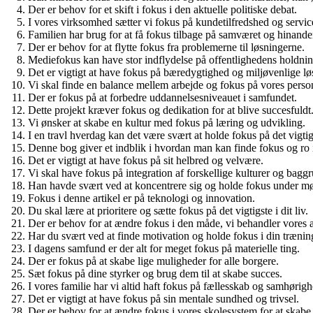
Der er behov for et skift i fokus i den aktuelle politiske debat.
I vores virksomhed sætter vi fokus på kundetilfredshed og servic
Familien har brug for at få fokus tilbage på samværet og hinande
Der er behov for at flytte fokus fra problemerne til løsningerne.
Mediefokus kan have stor indflydelse på offentlighedens holdnin
Det er vigtigt at have fokus på bæredygtighed og miljøvenlige lø
Vi skal finde en balance mellem arbejde og fokus på vores person
Der er fokus på at forbedre uddannelsesniveauet i samfundet.
Dette projekt kræver fokus og dedikation for at blive succesfuldt
Vi ønsker at skabe en kultur med fokus på læring og udvikling.
I en travl hverdag kan det være svært at holde fokus på det vigtig
Denne bog giver et indblik i hvordan man kan finde fokus og ro i
Det er vigtigt at have fokus på sit helbred og velvære.
Vi skal have fokus på integration af forskellige kulturer og bagg
Han havde svært ved at koncentrere sig og holde fokus under mø
Fokus i denne artikel er på teknologi og innovation.
Du skal lære at prioritere og sætte fokus på det vigtigste i dit liv.
Der er behov for at ændre fokus i den måde, vi behandler vores 
Har du svært ved at finde motivation og holde fokus i din trænin
I dagens samfund er der alt for meget fokus på materielle ting.
Der er fokus på at skabe lige muligheder for alle borgere.
Sæt fokus på dine styrker og brug dem til at skabe succes.
I vores familie har vi altid haft fokus på fællesskab og samhørigh
Det er vigtigt at have fokus på sin mentale sundhed og trivsel.
Der er behov for at ændre fokus i vores skolesystem for at skabe 