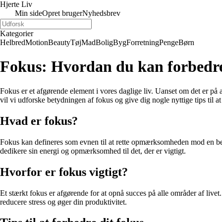
Hjerte Liv
Min side
Opret bruger
Nyhedsbrev
Kategorier
Helbred
Motion
Beauty
Tøj
Mad
Bolig
Byg
Forretning
Penge
Børn
Fokus: Hvordan du kan forbedre
Fokus er et afgørende element i vores daglige liv. Uanset om det er på ar
vil vi udforske betydningen af fokus og give dig nogle nyttige tips til 
Hvad er fokus?
Fokus kan defineres som evnen til at rette opmærksomheden mod en bestem
dedikere sin energi og opmærksomhed til det, der er vigtigt.
Hvorfor er fokus vigtigt?
Et stærkt fokus er afgørende for at opnå succes på alle områder af livet
reducere stress og øger din produktivitet.