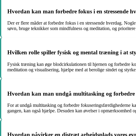
Hvordan kan man forbedre fokus i en stressende h
Der er flere måder at forbedre fokus i en stressende hverdag. Nogle
søvn, bruge teknikker som mindfulness og meditation, og prioritere
Hvilken rolle spiller fysisk og mental træning i at s
Fysisk træning kan øge blodcirkulationen til hjernen og forbedre k
meditation og visualisering, hjælpe med at berolige sindet og styr
Hvordan kan man undgå multitasking og forbedre si
For at undgå multitasking og forbedre fokuseringsfærdighederne kan
gangen, kan også hjælpe. Desuden kan øvelser i opmærksomhed og se
Hvordan påvirker en distræt arbejdsplads vores evn