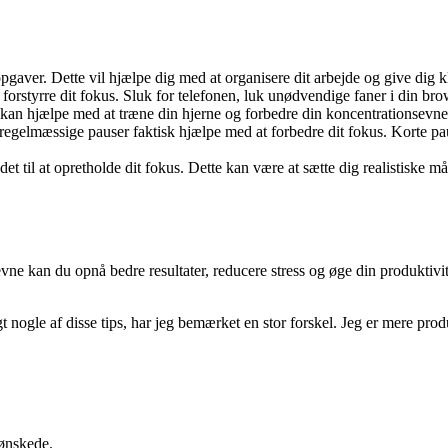
 opgaver. Dette vil hjælpe dig med at organisere dit arbejde og give dig 
n forstyrre dit fokus. Sluk for telefonen, luk unødvendige faner i din brow
 kan hjælpe med at træne din hjerne og forbedre din koncentrationsevne.
egelmæssige pauser faktisk hjælpe med at forbedre dit fokus. Korte paus
et til at opretholde dit fokus. Dette kan være at sætte dig realistiske må
vne kan du opnå bedre resultater, reducere stress og øge din produktivit
gt nogle af disse tips, har jeg bemærket en stor forskel. Jeg er mere pro
 ønskede.