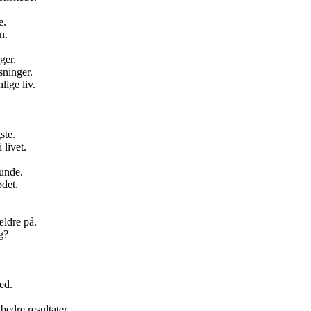
e.
n.
ger.
sninger.
lige liv.
.
ste.
 livet.
runde.
det.
ældre på.
g?
ed.
bedre resultater.