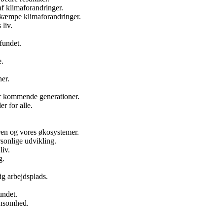
f klimaforandringer.
ekæmpe klimaforandringer.
liv.
fundet.
e.
ner.
for kommende generationer.
r for alle.
uren og vores økosystemer.
rsonlige udvikling.
liv.
g.
g arbejdsplads.
undet.
ensomhed.