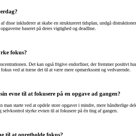
verdag?
 af disse inkluderer at skabe en struktureret tidsplan, undgå distrakti
 opgaverne baseret på deres vigtighed og deadline.
tyrke fokus?
oncentrationen. Det kan også frigive endorfiner, der fremmer positivt 
ke fokus ved at træne det til at være mere opmærksomt og vedvarende.
n evne til at fokusere på en opgave ad gangen?
 man starte ved at opdele store opgaver i mindre, mere håndterlige de
lvkontrol styrke evnen til at fokusere på én ting af gangen.
e til at opretholde fokus?