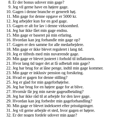
Er der bonus udover min gage?
Jeg vil gerne have en højere gage.
Gagen i denne branche er generelt høj.
Min gage for denne opgave er 5000 kr.
Jeg arbejder kun for en god gage.
Gagen er alt for lav i denne virksomhed.
Jeg har ikke fået min gage endnu.
Min gage er baseret på min erfaring.
Hvordan kan jeg forhandle min gage op?
Gagen er den samme for alle medarbejdere.
Min gage er ikke blevet reguleret i lang tid.
Jeg er tilfreds med min nuværende gage.
Min gage er blevet justeret i forhold til inflationen.
Hvor lang tid tager det at få udbetalt min gage?
Jeg har brug for at låne penge, indtil min gage kommer.
Min gage er inklusiv pension og forsikring.
Hvad er gagen for denne stilling?
Jeg er glad for min gageforhøjelse.
Jeg har brug for en højere gage for at blive.
Hvornår får jeg min næste gageudbetaling?
Jeg har ikke råd til at arbejde for den lave gage.
Hvordan kan jeg forbedre min gageforhandling?
Min gage er blevet indekseret efter prisstigninger.
Jeg vil gerne arbejde et sted, hvor gagen er højere.
Er der nogen fordele udover min gage?