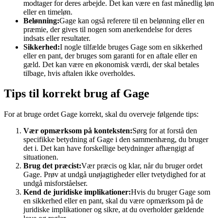
modtager for deres arbejde. Det kan være en fast månedlig løn
eller en timeløn.
Belønning:
Gage kan også referere til en belønning eller en
præmie, der gives til nogen som anerkendelse for deres
indsats eller resultater.
Sikkerhed:
I nogle tilfælde bruges Gage som en sikkerhed
eller en pant, der bruges som garanti for en aftale eller en
gæld. Det kan være en økonomisk værdi, der skal betales
tilbage, hvis aftalen ikke overholdes.
Tips til korrekt brug af Gage
For at bruge ordet Gage korrekt, skal du overveje følgende tips:
Vær opmærksom på konteksten:
Sørg for at forstå den
specifikke betydning af Gage i den sammenhæng, du bruger
det i. Det kan have forskellige betydninger afhængigt af
situationen.
Brug det præcist:
Vær præcis og klar, når du bruger ordet
Gage. Prøv at undgå unøjagtigheder eller tvetydighed for at
undgå misforståelser.
Kend de juridiske implikationer:
Hvis du bruger Gage som
en sikkerhed eller en pant, skal du være opmærksom på de
juridiske implikationer og sikre, at du overholder gældende