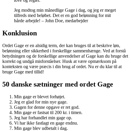
love og regler.
Jeg modtog min månedlige Gage i dag, og jeg er meget
tilfreds med beløbet. Det er en god belønning for mit
hårde arbejde! – John Doe, medarbejder
Konklusion
Ordet Gage er en alsidig term, der kan bruges til at beskrive løn,
belønning eller sikkerhed i forskellige sammenhænge. Ved at forstå
betydningen og de forskellige anvendelser af Gage kan du bruge det
korrekt og undgå misforståelser. Husk at være opmærksom på
konteksten og være præcis i din brug af ordet. Nu er du klar til at
bruge Gage med tillid!
50 danske sætninger med ordet Gage
Min gage er blevet forhøjet.
Jeg er glad for min nye gage.
Gagen for denne opgave er ret god.
Min gage er fastsat til 200 kr. i timen.
Jeg har forhandlet min gage op.
Vi har ikke fastlagt en gage endnu.
Min gage blev udbetalt i dag.