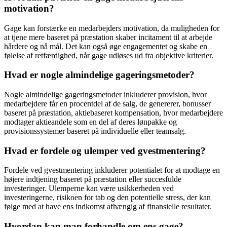
motivation?
Gage kan forstærke en medarbejders motivation, da muligheden for
at tjene mere baseret på præstation skaber incitament til at arbejde
hårdere og nå mål. Det kan også øge engagementet og skabe en
følelse af retfærdighed, når gage udløses ud fra objektive kriterier.
Hvad er nogle almindelige gageringsmetoder?
Nogle almindelige gageringsmetoder inkluderer provision, hvor
medarbejdere får en procentdel af de salg, de genererer, bonusser
baseret på præstation, aktiebaseret kompensation, hvor medarbejdere
modtager aktieandele som en del af deres lønpakke og
provisionssystemer baseret på individuelle eller teamsalg.
Hvad er fordele og ulemper ved gvestmentering?
Fordele ved gvestmentering inkluderer potentialet for at modtage en
højere indtjening baseret på præstation eller succesfulde
investeringer. Ulemperne kan være usikkerheden ved
investeringerne, risikoen for tab og den potentielle stress, der kan
følge med at have ens indkomst afhængig af finansielle resultater.
Hvordan kan man forhandle om ens gage?