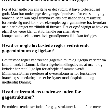
For at forhandle om ens gage er det vigtigt at have forberedt sig
godt. Man bør undersøge den gængse lønniveau for ens stilling og
branche. Man kan også fremhæve ens præstationer og resultater,
forberede sig med konkrete eksempler og argumentere for, hvordan
man har bidraget værdifuldt til firmaet. Det er også vigtigt at have en
plan B og være klar til at forhandle om alternative
kompensationselementer, hvis grundlønnen ikke kan forhøjes.
Hvad er nogle lovfæstede regler vedrørende
gageminimum og ligeløn?
Lovfæstede regler vedrørende gageminimum og ligeløn varierer fra
land til land. I Danmark sikrer ligebehandlingsloven, at mænd og
kvinder har ret til lige løn for arbejde af samme værdi.
Minimumslønnen reguleres af overenskomster for forskellige
brancher, så medarbejdere er beskyttet mod eksploitation og
uretfærdig lønning.
Hvad er fremtidens tendenser inden for
gagestrukturer?
Fremtidens tendenser inden for gagestrukturer kan omfatte mere