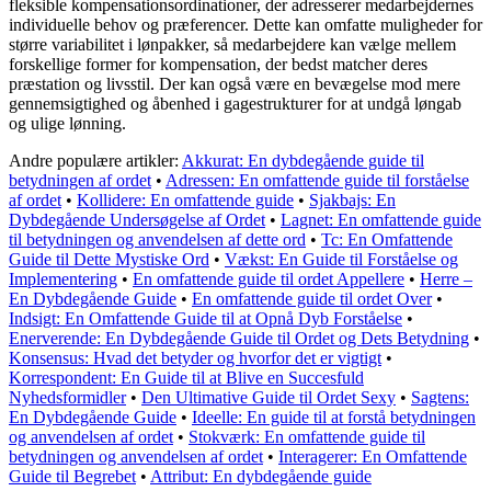
fleksible kompensationsordinationer, der adresserer medarbejdernes
individuelle behov og præferencer. Dette kan omfatte muligheder for
større variabilitet i lønpakker, så medarbejdere kan vælge mellem
forskellige former for kompensation, der bedst matcher deres
præstation og livsstil. Der kan også være en bevægelse mod mere
gennemsigtighed og åbenhed i gagestrukturer for at undgå løngab
og ulige lønning.
Andre populære artikler:
Akkurat: En dybdegående guide til
betydningen af ordet
•
Adressen: En omfattende guide til forståelse
af ordet
•
Kollidere: En omfattende guide
•
Sjakbajs: En
Dybdegående Undersøgelse af Ordet
•
Lagnet: En omfattende guide
til betydningen og anvendelsen af dette ord
•
Tc: En Omfattende
Guide til Dette Mystiske Ord
•
Vækst: En Guide til Forståelse og
Implementering
•
En omfattende guide til ordet Appellere
•
Herre –
En Dybdegående Guide
•
En omfattende guide til ordet Over
•
Indsigt: En Omfattende Guide til at Opnå Dyb Forståelse
•
Enerverende: En Dybdegående Guide til Ordet og Dets Betydning
•
Konsensus: Hvad det betyder og hvorfor det er vigtigt
•
Korrespondent: En Guide til at Blive en Succesfuld
Nyhedsformidler
•
Den Ultimative Guide til Ordet Sexy
•
Sagtens:
En Dybdegående Guide
•
Ideelle: En guide til at forstå betydningen
og anvendelsen af ordet
•
Stokværk: En omfattende guide til
betydningen og anvendelsen af ordet
•
Interagerer: En Omfattende
Guide til Begrebet
•
Attribut: En dybdegående guide