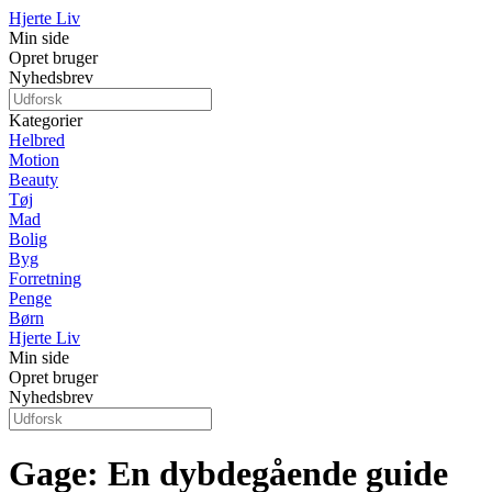
Hjerte Liv
Min side
Opret bruger
Nyhedsbrev
Kategorier
Helbred
Motion
Beauty
Tøj
Mad
Bolig
Byg
Forretning
Penge
Børn
Hjerte Liv
Min side
Opret bruger
Nyhedsbrev
Gage: En dybdegående guide