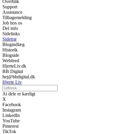
Overblik
Support
Assistance
Tilbagemelding
Job hos os
Del info
Sidelinks
Sidetræ
Blogindlæg
Historik
Blogside
Webfeed
HjerteLiv.dk
BB Digital
hej@bbdigital.dk
Hjerte Liv
At dele er kærligt
X
Facebook
Instagram
LinkedIn
YouTube
Pinterest
TikTok