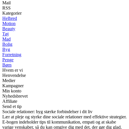
Mail
RSS
Kategorier
Helbred
Motion
Beauty
Tøj
Mad
Bolig
Byg
Forretning
Penge
Børn
Hvem er vi
Henvendelse
Medier
Kampagner
Min konto
Nyhedsbrevet
Affiliate
Send et tip
Sociale relationer: byg stærke forbindelser i dit liv
Lær at pleje og styrke dine sociale relationer med effektive strategier.
E-bogen indeholder tips til kommunikation, empati og at skabe
varige venskaber, så du kan omgive dig med det, der gør dig glad.