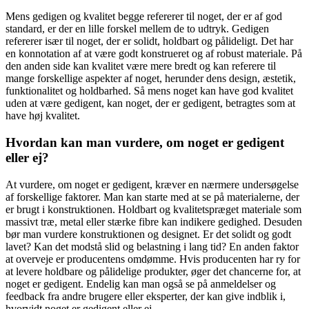
Mens gedigen og kvalitet begge refererer til noget, der er af god
standard, er der en lille forskel mellem de to udtryk. Gedigen
refererer især til noget, der er solidt, holdbart og pålideligt. Det har
en konnotation af at være godt konstrueret og af robust materiale. På
den anden side kan kvalitet være mere bredt og kan referere til
mange forskellige aspekter af noget, herunder dens design, æstetik,
funktionalitet og holdbarhed. Så mens noget kan have god kvalitet
uden at være gedigent, kan noget, der er gedigent, betragtes som at
have høj kvalitet.
Hvordan kan man vurdere, om noget er gedigent
eller ej?
At vurdere, om noget er gedigent, kræver en nærmere undersøgelse
af forskellige faktorer. Man kan starte med at se på materialerne, der
er brugt i konstruktionen. Holdbart og kvalitetspræget materiale som
massivt træ, metal eller stærke fibre kan indikere gedighed. Desuden
bør man vurdere konstruktionen og designet. Er det solidt og godt
lavet? Kan det modstå slid og belastning i lang tid? En anden faktor
at overveje er producentens omdømme. Hvis producenten har ry for
at levere holdbare og pålidelige produkter, øger det chancerne for, at
noget er gedigent. Endelig kan man også se på anmeldelser og
feedback fra andre brugere eller eksperter, der kan give indblik i,
hvorvidt noget er gedigent eller ej.