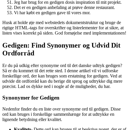
Jeg har brug for en gedigen dosis inspiration til mit projekt.
Det er en gedigen anbefaling at prøve denne restaurant.
Vi har købt en gedigen gave til vores mor.
Husk at holde øje med webstedets dokumentstruktur og bruge de
rigtige HTML-tags for overskrifter og listeelementer for at sikre, at
listen vises korrekt på siden. God fornøjelse med implementationen!
Gedigen: Find Synonymer og Udvid Dit
Ordforråd
Er du på udkig efter synonyme ord til det danske udtryk gedigen?
Så er du kommet til det rette sted. I denne artikel vil vi udforske
forskellige ord, der kan bruges som erstatning for gedigen. Ved at
udvide dit ordforråd kan du berige dit sprog og udtrykke dig mere
præcist. Lad os dykke ned i nogle af de muligheder, du har.
Synonymer for Gedigen
Nedenfor finder du en liste over synonyme ord til gedigen. Disse
ord kan bruges i forskellige sammenhænge for at udtrykke en
lignende betydning eller kvalitet.
Kvalitets-
Dette ord kan bruges til at beskrive noget, der er af