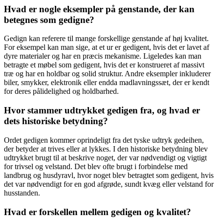
Hvad er nogle eksempler på genstande, der kan
betegnes som gedigne?
Gedign kan referere til mange forskellige genstande af høj kvalitet.
For eksempel kan man sige, at et ur er gedigent, hvis det er lavet af
dyre materialer og har en præcis mekanisme. Ligeledes kan man
betragte et møbel som gedigent, hvis det er konstrueret af massivt
træ og har en holdbar og solid struktur. Andre eksempler inkluderer
biler, smykker, elektronik eller endda madlavningssæt, der er kendt
for deres pålidelighed og holdbarhed.
Hvor stammer udtrykket gedigen fra, og hvad er
dets historiske betydning?
Ordet gedigen kommer oprindeligt fra det tyske udtryk gedeihen,
der betyder at trives eller at lykkes. I den historiske betydning blev
udtrykket brugt til at beskrive noget, der var nødvendigt og vigtigt
for trivsel og velstand. Det blev ofte brugt i forbindelse med
landbrug og husdyravl, hvor noget blev betragtet som gedigent, hvis
det var nødvendigt for en god afgrøde, sundt kvæg eller velstand for
husstanden.
Hvad er forskellen mellem gedigen og kvalitet?