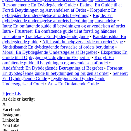
Ræsonnement: En Dybdegående Guide
•
Estime: En Guide til at
Forstå Betydningen og Anvendelsen af Ordet
•
Korpulent: En
dybdegående undersøgelse af ordets betydning
•
Rigide: En
dybdegående undersøgelse af ordets betydning og anvendelse
•
Intra: En omfattende guide til betydningen og anvendelsen af ordet
Intra
•
Frustreret: En omfattende guide til at forstå og håndtere
frustration
•
Trættekær: En dybdegående guide
•
Karakteristika: En
dybdegående guide
•
Alt, hvad du behøver at vide om ordet Type
•
Sindstilstand: En dybdegående forståelse af ordets betydning
•
Moral: En Dybdegående Undersøgelse af Begrebet
•
Ekspertise: En
Guide til at Opbygge og Udnytte din Ekspertise
•
Kodyl: En
omfattende guide til betydningen og anvendelsen af ordet
•
Åndsfrihed: En Dybdegående Betragtning af Begrebet
•
Forsømt:
En dybdegående guide til betydningen og brugen af ordet
•
Senerer:
En Dybdegående Guide
•
Lystløgner: En Dybdegående
Undersøgelse af Ordet
•
An – En Omfattende Guide
Hjerte Liv
At dele er kærligt
X
Facebook
Instagram
LinkedIn
YouTube
Pinterest