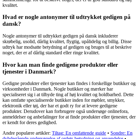
kvalitet.
Hvad er nogle antonymer til udtrykket gedigen på
dansk?
Nogle antonymer til udtrykket gedigen på dansk inkluderer
skrøbelig, usolid, dårlig kvalitet, flygtig, upålidelig og billig. Disse
udtryk har modsatte betydning af gedigen og bruges til at beskrive
noget, der er af dårlig standard eller ringe kvalitet.
Hvor kan man finde gedigene produkter eller
tjenester i Danmark?
Gedigne produkter eller tjenester kan findes i forskellige butikker og
virksomheder i Danmark. Nogle butikker og mærker har
specialiseret sig i at tilbyde ting af høj kvalitet og holdbarhed. Dette
kan omfatte specialiserede butikker inden for møbler, smykker,
elektronik eller tøj, der har et godt ry for at levere gedigene
produkter. Derudover kan forbrugere også undersøge onlinefora,
anmeldelser og anbefalinger for at finde produkter eller tjenester, der
er kendt for deres gedighed.
Andre populære artikler:
Tiltag: En omfattende guide
•
Sondre: En
dybdegående undersøgelse af ordets betydning og anvendelse
•