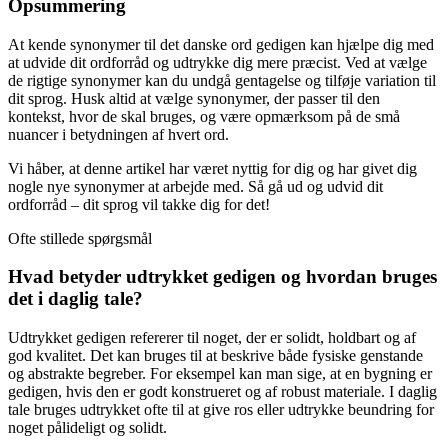
Opsummering
At kende synonymer til det danske ord gedigen kan hjælpe dig med
at udvide dit ordforråd og udtrykke dig mere præcist. Ved at vælge
de rigtige synonymer kan du undgå gentagelse og tilføje variation til
dit sprog. Husk altid at vælge synonymer, der passer til den
kontekst, hvor de skal bruges, og være opmærksom på de små
nuancer i betydningen af hvert ord.
Vi håber, at denne artikel har været nyttig for dig og har givet dig
nogle nye synonymer at arbejde med. Så gå ud og udvid dit
ordforråd – dit sprog vil takke dig for det!
Ofte stillede spørgsmål
Hvad betyder udtrykket gedigen og hvordan bruges
det i daglig tale?
Udtrykket gedigen refererer til noget, der er solidt, holdbart og af
god kvalitet. Det kan bruges til at beskrive både fysiske genstande
og abstrakte begreber. For eksempel kan man sige, at en bygning er
gedigen, hvis den er godt konstrueret og af robust materiale. I daglig
tale bruges udtrykket ofte til at give ros eller udtrykke beundring for
noget pålideligt og solidt.