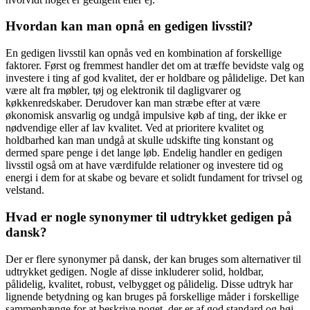
Hvordan kan man opnå en gedigen livsstil?
En gedigen livsstil kan opnås ved en kombination af forskellige
faktorer. Først og fremmest handler det om at træffe bevidste valg og
investere i ting af god kvalitet, der er holdbare og pålidelige. Det kan
være alt fra møbler, tøj og elektronik til dagligvarer og
køkkenredskaber. Derudover kan man stræbe efter at være
økonomisk ansvarlig og undgå impulsive køb af ting, der ikke er
nødvendige eller af lav kvalitet. Ved at prioritere kvalitet og
holdbarhed kan man undgå at skulle udskifte ting konstant og
dermed spare penge i det lange løb. Endelig handler en gedigen
livsstil også om at have værdifulde relationer og investere tid og
energi i dem for at skabe og bevare et solidt fundament for trivsel og
velstand.
Hvad er nogle synonymer til udtrykket gedigen på
dansk?
Der er flere synonymer på dansk, der kan bruges som alternativer til
udtrykket gedigen. Nogle af disse inkluderer solid, holdbar,
pålidelig, kvalitet, robust, velbygget og pålidelig. Disse udtryk har
lignende betydning og kan bruges på forskellige måder i forskellige
sammenhænge for at beskrive noget, der er af god standard og høj