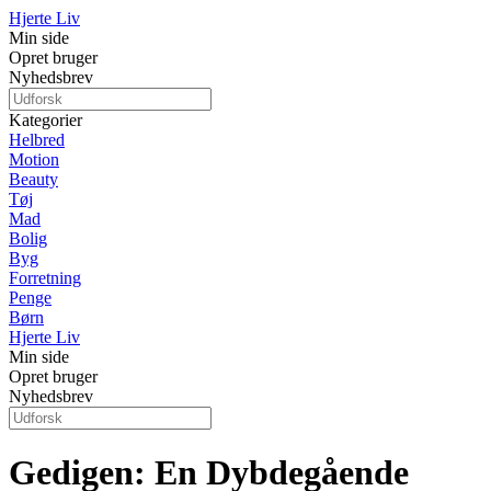
Hjerte Liv
Min side
Opret bruger
Nyhedsbrev
Kategorier
Helbred
Motion
Beauty
Tøj
Mad
Bolig
Byg
Forretning
Penge
Børn
Hjerte Liv
Min side
Opret bruger
Nyhedsbrev
Gedigen: En Dybdegående