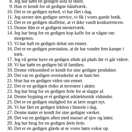
Jeg har købt en gedigen sofa til stuen.
Han er kendt for sit gedigne håndværk.
Det er en gedigen nyhed, vi har fået i dag.
Jeg savner den gedigne service, vi fik i vores gamle butik.
Det er en gedigen skuffelse, at vi ikke vandt konkurrencen.
Denne film er et gedigent mesterværk.
Jeg har brug for en gedigen kop kaffe for at vågne om
morgenen.
Vi har haft en gedigen debat om emnet.
Det er en gedigen præstation, at de har vundet fem kampe i
træk.
Jeg vil gerne have en gedigen aftale på plads før vi går videre.
Vi har købt en gedigen bil til familien.
Denne virksomhed er kendt for sine gedigne produkter.
Det var en gedigen overraskelse at se ham her.
Hun har en gedigen viden om emnet.
Det er en gedigen risiko at investere i aktier.
Jeg har brug for en gedigen ferie for at slappe af.
Denne bygning er et gedigent arkitektonisk vidunder.
Det er en gedigen mulighed for at lære noget nyt.
Vi har fået en gedigen lektion i historie i dag.
Denne maler er kendt for sine gedigne værker.
Det var en gedigen aften med masser af sjov og latter.
Jeg har brug for en gedigen årets ferie.
Det er en gedigen glæde at se vores børn vokse op.