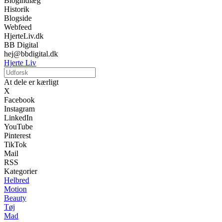
Blogindlæg
Historik
Blogside
Webfeed
HjerteLiv.dk
BB Digital
hej@bbdigital.dk
Hjerte Liv
At dele er kærligt
X
Facebook
Instagram
LinkedIn
YouTube
Pinterest
TikTok
Mail
RSS
Kategorier
Helbred
Motion
Beauty
Tøj
Mad