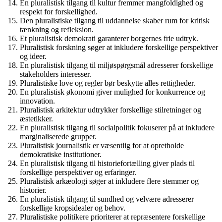
En pluralistisk tilgang til kultur fremmer mangfoldighed og
respekt for forskellighed.
Den pluralistiske tilgang til uddannelse skaber rum for kritisk
tænkning og refleksion.
Et pluralistisk demokrati garanterer borgernes frie udtryk.
Pluralistisk forskning søger at inkludere forskellige perspektiver
og ideer.
En pluralistisk tilgang til miljøspørgsmål adresserer forskellige
stakeholders interesser.
Pluralistiske love og regler bør beskytte alles rettigheder.
En pluralistisk økonomi giver mulighed for konkurrence og
innovation.
Pluralistisk arkitektur udtrykker forskellige stilretninger og
æstetikker.
En pluralistisk tilgang til socialpolitik fokuserer på at inkludere
marginaliserede grupper.
Pluralistisk journalistik er væsentlig for at opretholde
demokratiske institutioner.
En pluralistisk tilgang til historiefortælling giver plads til
forskellige perspektiver og erfaringer.
Pluralistisk arkæologi søger at inkludere flere stemmer og
historier.
En pluralistisk tilgang til sundhed og velvære adresserer
forskellige kropsidealer og behov.
Pluralistiske politikere prioriterer at repræsentere forskellige