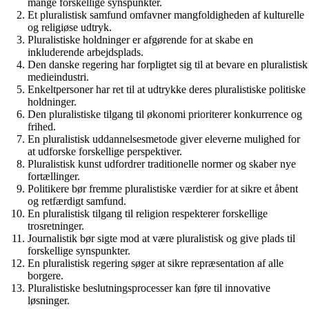
mange forskellige synspunkter.
Et pluralistisk samfund omfavner mangfoldigheden af ​​kulturelle
og religiøse udtryk.
Pluralistiske holdninger er afgørende for at skabe en
inkluderende arbejdsplads.
Den danske regering har forpligtet sig til at bevare en pluralistisk
medieindustri.
Enkeltpersoner har ret til at udtrykke deres pluralistiske politiske
holdninger.
Den pluralistiske tilgang til økonomi prioriterer konkurrence og
frihed.
En pluralistisk uddannelsesmetode giver eleverne mulighed for
at udforske forskellige perspektiver.
Pluralistisk kunst udfordrer traditionelle normer og skaber nye
fortællinger.
Politikere bør fremme pluralistiske værdier for at sikre et åbent
og retfærdigt samfund.
En pluralistisk tilgang til religion respekterer forskellige
trosretninger.
Journalistik bør sigte mod at være pluralistisk og give plads til
forskellige synspunkter.
En pluralistisk regering søger at sikre repræsentation af alle
borgere.
Pluralistiske beslutningsprocesser kan føre til innovative
løsninger.