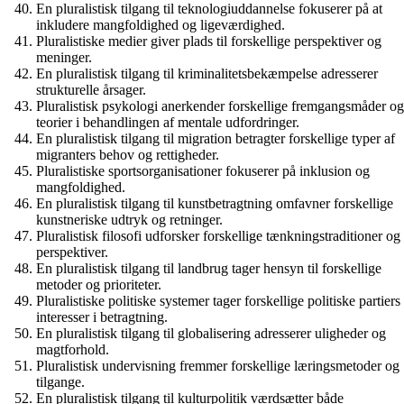
En pluralistisk tilgang til teknologiuddannelse fokuserer på at
inkludere mangfoldighed og ligeværdighed.
Pluralistiske medier giver plads til forskellige perspektiver og
meninger.
En pluralistisk tilgang til kriminalitetsbekæmpelse adresserer
strukturelle årsager.
Pluralistisk psykologi anerkender forskellige fremgangsmåder og
teorier i behandlingen af ​​mentale udfordringer.
En pluralistisk tilgang til migration betragter forskellige typer af
migranters behov og rettigheder.
Pluralistiske sportsorganisationer fokuserer på inklusion og
mangfoldighed.
En pluralistisk tilgang til kunstbetragtning omfavner forskellige
kunstneriske udtryk og retninger.
Pluralistisk filosofi udforsker forskellige tænkningstraditioner og
perspektiver.
En pluralistisk tilgang til landbrug tager hensyn til forskellige
metoder og prioriteter.
Pluralistiske politiske systemer tager forskellige politiske partiers
interesser i betragtning.
En pluralistisk tilgang til globalisering adresserer uligheder og
magtforhold.
Pluralistisk undervisning fremmer forskellige læringsmetoder og
tilgange.
En pluralistisk tilgang til kulturpolitik værdsætter både