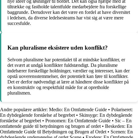
nye ideer og løsninger til bordet. Det kan også hjælpe med at
tiltrække og fastholde talentfulde medarbejdere fra forskellige
baggrunde. Derudover kan det være en fordel at have diversitet
i ledelsen, da diverse ledelsesteams har vist sig at være mere
succesfulde.
Kan pluralisme eksistere uden konflikt?
Selvom pluralisme har potentialet til at mindske konflikter, er
det svært at undgå konflikter fuldstændigt. Da pluralisme
indebærer forskellige holdninger, værdier og interesser, kan der
opstå uoverensstemmelser, der potentielt kan føre til konflikter.
Det er derfor nødvendigt at lære at håndtere disse konflikter på
en konstruktiv og respektfuld måde for at opretholde
pluralismen.
Andre populære artikler:
Medio: En Omfattende Guide
•
Polariseret:
En dybdegående forståelse af begrebet
•
Skinsyge: En dybdegående
forståelse af begrebet
•
Pronomen: En Omfattende Guide
•
Sic – En
omfattende guide til betydningen og brugen af ordet
•
Beskeden: En
Omfattende Guide til Betydningen og Brugen af Ordet
•
Scenen: En
dybdegående undersøgelse af ordet Scene
•
Erodere: En Omfattende