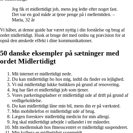
Jeg fik et midlertidigt job, mens jeg ledte efter noget fast.
Det var en god måde at tjene penge på i mellemtiden. –
Maria, 32 år
Vi håber, at denne guide har været nyttig i din forståelse og brug af
ordet midlertidigt. Husk at bruge det med omhu og præcision for at
opnå den ønskede effekt i dine kommunikationer.
50 danske eksempler på sætninger med
ordet Midlertidigt
Mit internet er midlertidigt nede.
Du kan midlertidigt bo hos mig, indtil du finder en lejlighed.
Vi må midlertidigt lukke butikken på grund af renovering.
Jeg har fået et midlertidigt job som tjener.
Vores parkeringspladser er midlertidigt ude af drift på grund af
vedligeholdelse.
Du kan midlertidigt låne min bil, mens din er på værksted.
Min mobiltelefon er midlertidigt ude af brug.
Lægen foreskrev midlertidig medicin for min allergi.
Jeg skal midlertidigt arbejde i udlandet i tre måneder.
Mit medlemskab hos fitnesscentret er midlertidigt suspenderet.
Min kollega er midlertidigt sygemeldt.