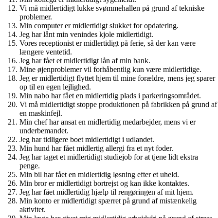
Vi må midlertidigt lukke svømmehallen på grund af tekniske
problemer.
Min computer er midlertidigt slukket for opdatering.
Jeg har lånt min venindes kjole midlertidigt.
Vores receptionist er midlertidigt på ferie, så der kan være
længere ventetid.
Jeg har fået et midlertidigt lån af min bank.
Mine øjenproblemer vil forhåbentlig kun være midlertidige.
Jeg er midlertidigt flyttet hjem til mine forældre, mens jeg sparer
op til en egen lejlighed.
Min nabo har fået en midlertidig plads i parkeringsområdet.
Vi må midlertidigt stoppe produktionen på fabrikken på grund af
en maskinfejl.
Min chef har ansat en midlertidig medarbejder, mens vi er
underbemandet.
Jeg har tidligere boet midlertidigt i udlandet.
Min hund har fået midlertig allergi fra et nyt foder.
Jeg har taget et midlertidigt studiejob for at tjene lidt ekstra
penge.
Min bil har fået en midlertidig løsning efter et uheld.
Min bror er midlertidigt bortrejst og kan ikke kontaktes.
Jeg har fået midlertidig hjælp til rengøringen af mit hjem.
Min konto er midlertidigt spærret på grund af mistænkelig
aktivitet.