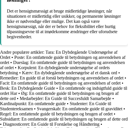
Det er hensigtsmæssigt at bruge midlertidige løsninger, når
situationen er midlertidig eller usikker, og permanente løsninger
ikke er nødvendige eller mulige. Det kan også være
hensigtsmæssigt, når der er behov for fleksibilitet eller hurtig
tilpasningsevne til at imødekomme ændringer eller uforudsete
begivenheder.
Andre populære artikler:
Tara: En Dybdegående Undersøgelse af
Ordet
•
Poste: En omfattende guide til betydningen og anvendelsen af
ordet
•
Dueslag: En omfattende guide til betydningen og anvendelsen
af ordet
•
Korpulent: En dybdegående undersøgelse af ordets
betydning
•
Kærv: En dybdegående undersøgelse af et dansk ord
•
Remedier: En guide til at forstå betydningen og anvendelsen af ordet
•
Facit: En omfattende guide til betydningen og anvendelsen af ordet
•
Besk: En Dybdegående Guide
•
En omfattende og indsigtfuld guide til
ordet Har
•
Øg: En omfattende guide til betydningen og brugen af
dette ord
•
Medarbejder: En Guide til Succesfuldt Samarbejde
•
Kardinalpunkt: En omfattende guide
•
Studenter: En Guide til
Studentereksamen
•
Svangerskab: En omfattende guide til graviditet
•
Regel: En omfattende guide til betydningen og brugen af ordet
•
Subsidiært: En omfattende guide til betydningen og brugen af dette ord
•
Diagnosticeret: En Guide til Forståelse og Håndtering
•