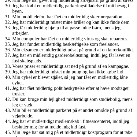
Min læge har givet mig midlertidig arbejdsfri på grund af stress.
Jeg har købt en midlertidig parkeringstilladelse til mit besøg i
byen.
Min mobiltelefon har fået en midlertidig skærmreparation.
Jeg har midlertidigt mistet mine briller og kan ikke finde dem.
Jeg får midlertidig hjælp til at passe mine børn, mens jeg
arbejder.
Min computer har fået en midlertidig virus og skal repareres.
Jeg har fundet midlertidig beskæftigelse som freelancer.
Min eksamen er midlertidigt udsat på grund af en lærerkonflikt.
Jeg har en midlertidig garderobeløsning, indtil jeg får lavet en
fast skabsplads.
Vores priser er midlertidigt sat ned på grund af en kampagne.
Jeg har midlertidigt mistet min pung og kan ikke købe ind.
Min cykel er blevet stjålet, så jeg har fået en midlertidig låne-
cykel.
Jeg har fået midlertig politibeskyttelse efter at have modtaget
trusler.
Du kan bruge min lejlighed midlertidigt som studiebolig, mens
jeg er væk.
Min bil er midlertidigt parkeret på et andet område på grund af
vejarbejde.
Jeg har et midlertidigt medlemskab i fitnesscenteret, indtil jeg
beslutter mig for at melde mig ind fast.
Min læge har sat mig på et midlertidigt kostprogram for at tabe