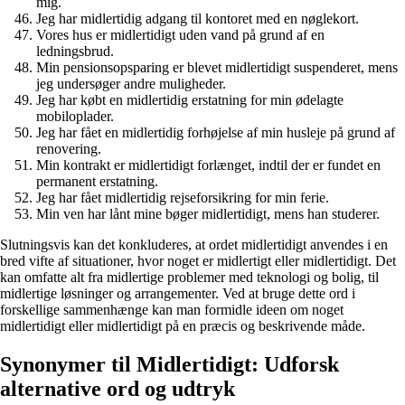
mig.
Jeg har midlertidig adgang til kontoret med en nøglekort.
Vores hus er midlertidigt uden vand på grund af en
ledningsbrud.
Min pensionsopsparing er blevet midlertidigt suspenderet, mens
jeg undersøger andre muligheder.
Jeg har købt en midlertidig erstatning for min ødelagte
mobiloplader.
Jeg har fået en midlertidig forhøjelse af min husleje på grund af
renovering.
Min kontrakt er midlertidigt forlænget, indtil der er fundet en
permanent erstatning.
Jeg har fået midlertidig rejseforsikring for min ferie.
Min ven har lånt mine bøger midlertidigt, mens han studerer.
Slutningsvis kan det konkluderes, at ordet midlertidigt anvendes i en
bred vifte af situationer, hvor noget er midlertigt eller midlertidigt. Det
kan omfatte alt fra midlertige problemer med teknologi og bolig, til
midlertige løsninger og arrangementer. Ved at bruge dette ord i
forskellige sammenhænge kan man formidle ideen om noget
midlertidigt eller midlertidigt på en præcis og beskrivende måde.
Synonymer til Midlertidigt: Udforsk
alternative ord og udtryk