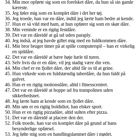
Min mor opførte sig som en forelsket dåre, da hun så sin gamle
kæreste.
Jeg føler mig som en komplet dåre i det her tøj.
Jeg troede, han var en dåre, indtil jeg lærte ham bedre at kende.
Hun er så vild med ham, at hun opfører sig som en skør dåre.
Min veninde er en rigtig festdåre.
Det var en dåreidé at gå ud uden paraply.
Jeg indså, at jeg havde giftet mig med en fuldkommen dåre.
Min bror bruger timer på at spille computerspil – han er virkelig
en spildåre.
Det var en dåreidé at bære høje hæle til turen.
Selv hvis du er en dåre, vil jeg stadig være din ven.
Min chef er en fjollet dåre, der altid får os til at grine.
Hun virkede som en fuldstændig taberdåre, da hun faldt på
gulvet.
Han er en rigtig motionsdåre, altid i fitnesscentret.
Det var en dåreidé at hoppe ud fra trampolinen uden
sikkerhedsnet.
Jeg lærte ham at kende som en fjollet dåre.
Min søn er en rigtig boldidiot, han elsker sport.
Hun er en rigtig pizzadåre, altid sulten efter pizza.
Det var en dåreidé at placere den der.
Folk troede, han var en komplet dåre på grund af hans
besynderlige opførsel.
Jeg følte mig som en handlingslammet dåre i mødet.