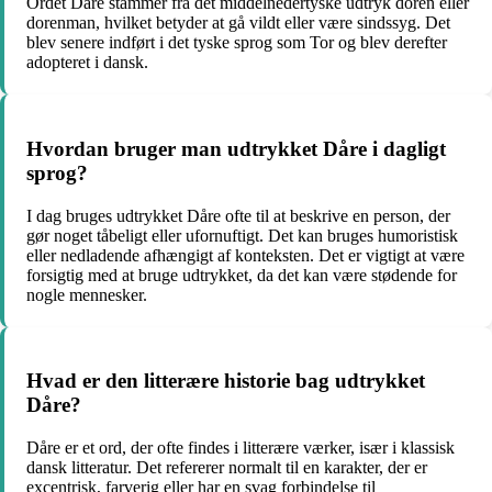
Ordet Dåre stammer fra det middelnedertyske udtryk doren eller
dorenman, hvilket betyder at gå vildt eller være sindssyg. Det
blev senere indført i det tyske sprog som Tor og blev derefter
adopteret i dansk.
Hvordan bruger man udtrykket Dåre i dagligt
sprog?
I dag bruges udtrykket Dåre ofte til at beskrive en person, der
gør noget tåbeligt eller ufornuftigt. Det kan bruges humoristisk
eller nedladende afhængigt af konteksten. Det er vigtigt at være
forsigtig med at bruge udtrykket, da det kan være stødende for
nogle mennesker.
Hvad er den litterære historie bag udtrykket
Dåre?
Dåre er et ord, der ofte findes i litterære værker, især i klassisk
dansk litteratur. Det refererer normalt til en karakter, der er
excentrisk, farverig eller har en svag forbindelse til