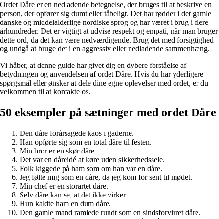
Ordet Dåre er en nedladende betegnelse, der bruges til at beskrive en
person, der opfører sig dumt eller tåbeligt. Det har rødder i det gamle
danske og middelalderlige nordiske sprog og har været i brug i flere
århundreder. Det er vigtigt at udvise respekt og empati, når man bruger
dette ord, da det kan være nedværdigende. Brug det med forsigtighed
og undgå at bruge det i en aggressiv eller nedladende sammenhæng.
Vi håber, at denne guide har givet dig en dybere forståelse af
betydningen og anvendelsen af ordet Dåre. Hvis du har yderligere
spørgsmål eller ønsker at dele dine egne oplevelser med ordet, er du
velkommen til at kontakte os.
50 eksempler på sætninger med ordet Dåre
Den dåre forårsagede kaos i gaderne.
Han opførte sig som en total dåre til festen.
Min bror er en skør dåre.
Det var en dåreidé at køre uden sikkerhedssele.
Folk kiggede på ham som om han var en dåre.
Jeg følte mig som en dåre, da jeg kom for sent til mødet.
Min chef er en storartet dåre.
Selv dåre kan se, at det ikke virker.
Hun kaldte ham en dum dåre.
Den gamle mand ramlede rundt som en sindsforvirret dåre.