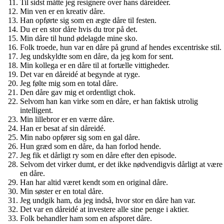
Til sidst måtte jeg resignere over hans dåreidéer.
Min ven er en kreativ dåre.
Han opførte sig som en ægte dåre til festen.
Du er en stor dåre hvis du tror på det.
Min dåre til hund ødelagde mine sko.
Folk troede, hun var en dåre på grund af hendes excentriske stil.
Jeg undskyldte som en dåre, da jeg kom for sent.
Min kollega er en dåre til at fortælle vittigheder.
Det var en dåreidé at begynde at ryge.
Jeg følte mig som en total dåre.
Den dåre gav mig et ordentligt chok.
Selvom han kan virke som en dåre, er han faktisk utrolig
intelligent.
Min lillebror er en værre dåre.
Han er besat af sin dåreidé.
Min nabo opfører sig som en gal dåre.
Hun græd som en dåre, da han forlod hende.
Jeg fik et dårligt ry som en dåre efter den episode.
Selvom det virker dumt, er det ikke nødvendigvis dårligt at være
en dåre.
Han har altid været kendt som en original dåre.
Min søster er en total dåre.
Jeg undgik ham, da jeg indså, hvor stor en dåre han var.
Det var en dåreidé at investere alle sine penge i aktier.
Folk behandler ham som en afsporet dåre.