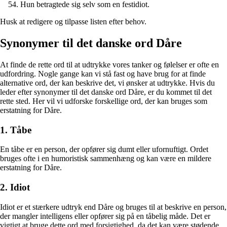
Hun betragtede sig selv som en festidiot.
Husk at redigere og tilpasse listen efter behov.
Synonymer til det danske ord Dåre
At finde de rette ord til at udtrykke vores tanker og følelser er ofte en
udfordring. Nogle gange kan vi stå fast og have brug for at finde
alternative ord, der kan beskrive det, vi ønsker at udtrykke. Hvis du
leder efter synonymer til det danske ord Dåre, er du kommet til det
rette sted. Her vil vi udforske forskellige ord, der kan bruges som
erstatning for Dåre.
1. Tåbe
En tåbe er en person, der opfører sig dumt eller ufornuftigt. Ordet
bruges ofte i en humoristisk sammenhæng og kan være en mildere
erstatning for Dåre.
2. Idiot
Idiot er et stærkere udtryk end Dåre og bruges til at beskrive en person,
der mangler intelligens eller opfører sig på en tåbelig måde. Det er
vigtigt at bruge dette ord med forsigtighed, da det kan være stødende