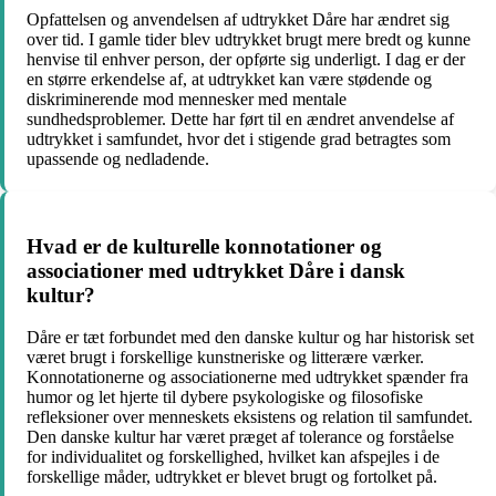
Opfattelsen og anvendelsen af udtrykket Dåre har ændret sig
over tid. I gamle tider blev udtrykket brugt mere bredt og kunne
henvise til enhver person, der opførte sig underligt. I dag er der
en større erkendelse af, at udtrykket kan være stødende og
diskriminerende mod mennesker med mentale
sundhedsproblemer. Dette har ført til en ændret anvendelse af
udtrykket i samfundet, hvor det i stigende grad betragtes som
upassende og nedladende.
Hvad er de kulturelle konnotationer og
associationer med udtrykket Dåre i dansk
kultur?
Dåre er tæt forbundet med den danske kultur og har historisk set
været brugt i forskellige kunstneriske og litterære værker.
Konnotationerne og associationerne med udtrykket spænder fra
humor og let hjerte til dybere psykologiske og filosofiske
refleksioner over menneskets eksistens og relation til samfundet.
Den danske kultur har været præget af tolerance og forståelse
for individualitet og forskellighed, hvilket kan afspejles i de
forskellige måder, udtrykket er blevet brugt og fortolket på.