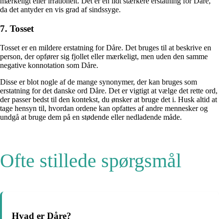
mærkeligt eller irrationelt. Det er en lidt stærkere erstatning for Dåre,
da det antyder en vis grad af sindssyge.
7. Tosset
Tosset er en mildere erstatning for Dåre. Det bruges til at beskrive en
person, der opfører sig fjollet eller mærkeligt, men uden den samme
negative konnotation som Dåre.
Disse er blot nogle af de mange synonymer, der kan bruges som
erstatning for det danske ord Dåre. Det er vigtigt at vælge det rette ord,
der passer bedst til den kontekst, du ønsker at bruge det i. Husk altid at
tage hensyn til, hvordan ordene kan opfattes af andre mennesker og
undgå at bruge dem på en stødende eller nedladende måde.
Ofte stillede spørgsmål
Hvad er Dåre?