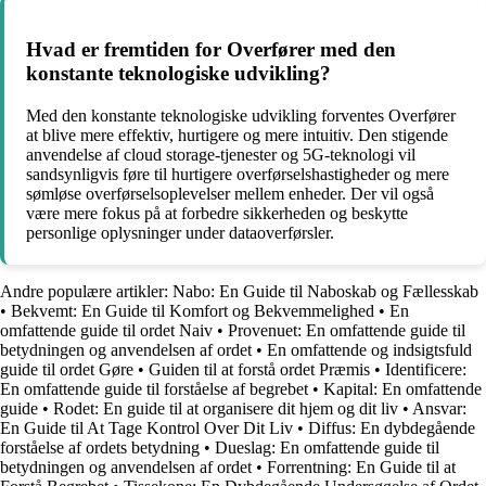
Hvad er fremtiden for Overfører med den
konstante teknologiske udvikling?
Med den konstante teknologiske udvikling forventes Overfører
at blive mere effektiv, hurtigere og mere intuitiv. Den stigende
anvendelse af cloud storage-tjenester og 5G-teknologi vil
sandsynligvis føre til hurtigere overførselshastigheder og mere
sømløse overførselsoplevelser mellem enheder. Der vil også
være mere fokus på at forbedre sikkerheden og beskytte
personlige oplysninger under dataoverførsler.
Andre populære artikler:
Nabo: En Guide til Naboskab og Fællesskab
•
Bekvemt: En Guide til Komfort og Bekvemmelighed
•
En
omfattende guide til ordet Naiv
•
Provenuet: En omfattende guide til
betydningen og anvendelsen af ordet
•
En omfattende og indsigtsfuld
guide til ordet Gøre
•
Guiden til at forstå ordet Præmis
•
Identificere:
En omfattende guide til forståelse af begrebet
•
Kapital: En omfattende
guide
•
Rodet: En guide til at organisere dit hjem og dit liv
•
Ansvar:
En Guide til At Tage Kontrol Over Dit Liv
•
Diffus: En dybdegående
forståelse af ordets betydning
•
Dueslag: En omfattende guide til
betydningen og anvendelsen af ordet
•
Forrentning: En Guide til at