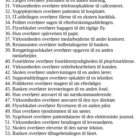
Lægen overfører journalen til en anden afdeling.
Virksomheden overfører telefonopkaldene til callcenteret.
Sygeplejersken overfører patienten til hospitalet.
IT-afdelingen overfører filerne til en ekstern harddisk.
Politiet overfører sagen til efterforskningsafdelingen.
Flyselskabet overfører bagagen til det rigtige fly.
Hun overfører oplevelsen til papir.
Virksomheden overfører medarbejderne til andre kontorer.
Restauranten overfører indbetalingerne til banken.
Rengøringsselskabet overfører opgaven til en anden
medarbejder.
Forældrene overfører forældremyndigheden til plejeforældrene.
Virksomheden overfører ordrebekræftelsen til kunden.
Skolen overfører undervisningen til en anden lærer.
Supportafdelingen overfører opkaldet til en tekniker.
Politikeren overfører magten til sin efterfølger.
Banken overfører investeringen til en anden fond.
Han overfører ansvaret til sin næstkommanderende.
Virksomheden overfører ansvaret til den nye direktør.
Flyselskabet overfører flyveturen til en anden pilot.
Hun overfører ejendommen til sin søster.
Sygehuset overfører patientdataene til den elektroniske journal.
Virksomheden overfører betalingen til leverandøren.
Skolen overfører eleverne til den næste lektion.
Banken overfører tilbagebetalingen til lånet.