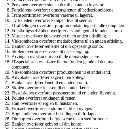
Personen overfører sine aktier til en anden investor.
Forældrene overfører omsorgsretten til bedsteforældrene.
Transportfirmaet overfører varerne til lageret.
Tv-kanalen overfører kampen live til seerne.
IT-afdelingen overfører programopdateringer til alle computere.
Forsikringsselskabet overfører erstatningen til kundens konto.
Museet overfører kunstværket til en anden udstilling.
Virksomheden overfører medarbejderne til en anden afdeling.
Banken overfører renterne til din opsparingskonto.
Skolen overfører eleverne til næste årgang.
Arvingen overfører arven til de retmæssige ejere.
IT-specialisten overfører filerne fra den gamle til den nye
computer.
Virksomheden overfører produktionen til et andet land.
Advokaten overfører sagen til en kollega.
Banken overfører lånet til en anden konto.
Skolen overfører klassen til en anden lærer.
Flyselskabet overfører passagererne til en anden flyvning.
Politiet overfører anklagen til retten.
Han overfører energien til maskinen.
Firmaet overfører ejendommen til en ny ejer.
Boghandleren overfører bestillingen til forlaget.
Direktøren overfører beføjelserne til sin stedfortræder.
Banken overfører gebyret til din konto.