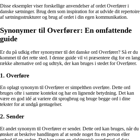
Disse eksempler viser forskellige anvendelser af ordet Overfører i
danske sætninger. Brug dem som inspiration for at udvide dit repertoire
af sætningsstrukturer og brug af ordet i din egen kommunikation.
Synonymer til Overfører: En omfattende
guide
Er du på udkig efter synonymer til det danske ord Overfører? Så er du
kommet til det rette sted. I denne guide vil vi præsentere dig for en lang
række alternative ord og udtryk, der kan bruges i stedet for Overfører.
1. Overføre
En oplagt synonym til Overfører er simpelthen overføre. Dette ord
bruges ofte i samme kontekst og har en lignende betydning. Det kan
være en god idé at variere dit sprogbrug og bruge begge ord i dine
tekster for at undgå gentagelser.
2. Sender
Et andet synonym til Overfører er sender. Dette ord kan bruges, når du
ønsker at beskrive handlingen af at sende noget fra en person eller
enhed til en anden. Det kan være en elektronisk overførsel af data,