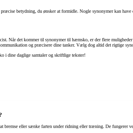
 præcise betydning, du ønsker at formidle. Nogle synonymer kan have en 
ræcist. Når det kommer til synonymer til hæmsko, er der flere mulighede
kommunikation og præcisere dine tanker. Vælg dog altid det rigtige syn
 i dine daglige samtaler og skriftlige tekster!
?
at bremse eller sænke farten under ridning eller træning. De fungerer v