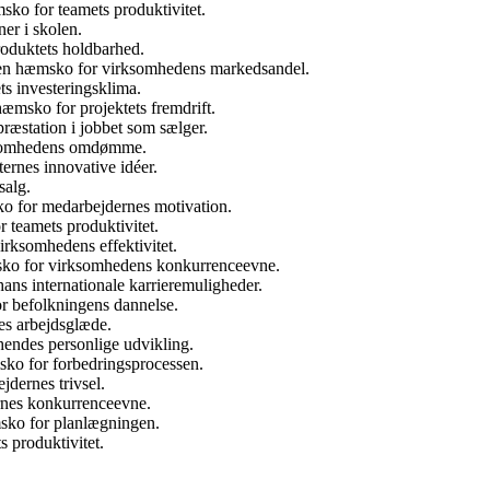
ko for teamets produktivitet.
er i skolen.
roduktets holdbarhed.
en hæmsko for virksomhedens markedsandel.
ts investeringsklima.
æmsko for projektets fremdrift.
ræstation i jobbet som sælger.
rksomhedens omdømme.
rnes innovative idéer.
salg.
o for medarbejdernes motivation.
 teamets produktivitet.
rksomhedens effektivitet.
sko for virksomhedens konkurrenceevne.
ns internationale karrieremuligheder.
r befolkningens dannelse.
es arbejdsglæde.
endes personlige udvikling.
sko for forbedringsprocessen.
dernes trivsel.
rnes konkurrenceevne.
sko for planlægningen.
 produktivitet.