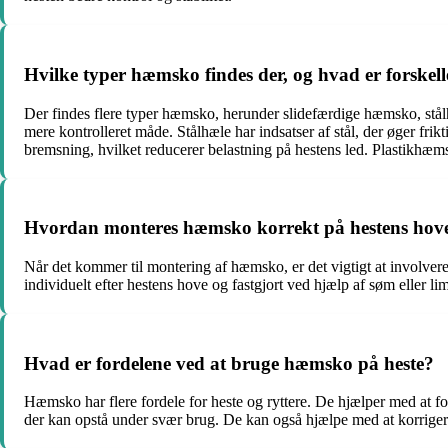
Hvilke typer hæmsko findes der, og hvad er forske
Der findes flere typer hæmsko, herunder slidefærdige hæmsko, stå
mere kontrolleret måde. Stålhæle har indsatser af stål, der øger f
bremsning, hvilket reducerer belastning på hestens led. Plastikhæmsko
Hvordan monteres hæmsko korrekt på hestens hov
Når det kommer til montering af hæmsko, er det vigtigt at involver
individuelt efter hestens hove og fastgjort ved hjælp af søm eller l
Hvad er fordelene ved at bruge hæmsko på heste?
Hæmsko har flere fordele for heste og ryttere. De hjælper med at fo
der kan opstå under svær brug. De kan også hjælpe med at korriger