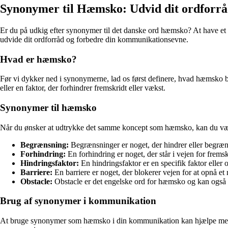
Synonymer til Hæmsko: Udvid dit ordforr
Er du på udkig efter synonymer til det danske ord hæmsko? At have et br
udvide dit ordforråd og forbedre din kommunikationsevne.
Hvad er hæmsko?
Før vi dykker ned i synonymerne, lad os først definere, hvad hæmsko be
eller en faktor, der forhindrer fremskridt eller vækst.
Synonymer til hæmsko
Når du ønsker at udtrykke det samme koncept som hæmsko, kan du vælg
Begrænsning:
Begrænsninger er noget, der hindrer eller begræn
Forhindring:
En forhindring er noget, der står i vejen for fremsk
Hindringsfaktor:
En hindringsfaktor er en specifik faktor eller
Barriere:
En barriere er noget, der blokerer vejen for at opnå et 
Obstacle:
Obstacle er det engelske ord for hæmsko og kan også
Brug af synonymer i kommunikation
At bruge synonymer som hæmsko i din kommunikation kan hjælpe med at 