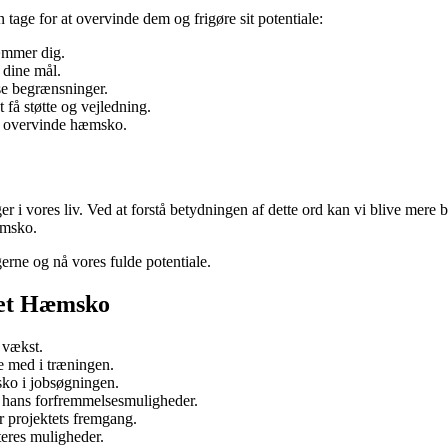
age for at overvinde dem og frigøre sit potentiale:
hæmmer dig.
 dine mål.
sse begrænsninger.
t få støtte og vejledning.
t overvinde hæmsko.
 i vores liv. Ved at forstå betydningen af ​​dette ord kan vi blive mere 
æmsko.
erne og nå vores fulde potentiale.
det Hæmsko
 vækst.
e med i træningen.
sko i jobsøgningen.
 hans forfremmelsesmuligheder.
 projektets fremgang.
eres muligheder.