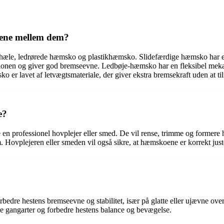
llene mellem dem?
lhæle, ledrørede hæmsko og plastikhæmsko. Slidefærdige hæmsko har en 
riktionen og giver god bremseevne. Ledbøje-hæmsko har en fleksibel me
 er lavet af letvægtsmateriale, der giver ekstra bremsekraft uden at til
e?
e en professionel hovplejer eller smed. De vil rense, trimme og former
im. Hovplejeren eller smeden vil også sikre, at hæmskoene er korrekt jus
rbedre hestens bremseevne og stabilitet, især på glatte eller ujævne o
e gangarter og forbedre hestens balance og bevægelse.