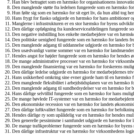
Han blev betragtet som en hæmsko for organisationens innovati
Den manglende støtte fra ledelsen fungerede som en hæmsko for
Hun følte sig som en hæmsko for sit eget liv, da hun altid tog he
Hans frygt for fiasko udgjorde en hæmsko for hans ambitioner o
Manglerne i infrastrukturen er en stor hæmsko for byens udvikli
Den dårlige opfølgning fra kundeserviceafdelingen fungerede
Den negative indstilling hos enkelte medarbejdere var en hæmsko 
Den politiske uenighed fungerede som en hæmsko for landets fr
Den manglende adgang til uddannelse udgjorde en hæmsko for b
Den usædvanligt varme sommer var en hæmsko for landmænden
Hendes angst for højder fungerede som en hæmsko for hendes øns
De mange administrative processer var en hæmsko for virksomhed
Den manglende finansiering var en hæmsko for forskerens mulig
Den dårlige ledelse udgjorde en hæmsko for medarbejdernes tri
Hans usikkerhed omkring sine evner gjorde ham til en hæmsko fo
Den manglende fleksibilitet i arbejdstidsplanen var en hæmsko f
Den manglende adgang til sundhedsydelser var en hæmsko for b
Hans dårlige selvtillid fungerede som en hæmsko for hans muligh
De mange bøvlede IT-systemer var en hæmsko for medarbejderne
Den økonomiske recession var en hæmsko for landets økonomis
Den dårlige luftkvalitet fungerede som en hæmsko for befolkni
Hendes dårlige ry som upålidelig var en hæmsko for hendes mulig
Den generelle pessimisme i samfundet udgjorde en hæmsko for la
De mange trafikproblemer fungerede som en hæmsko for byens m
Den dårlige infrastruktur var en hæmsko for virksomhedens logis