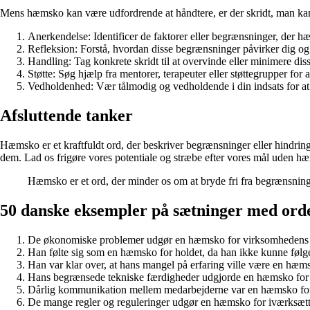
Mens hæmsko kan være udfordrende at håndtere, er der skridt, man kan t
Anerkendelse: Identificer de faktorer eller begrænsninger, der 
Refleksion: Forstå, hvordan disse begrænsninger påvirker dig og
Handling: Tag konkrete skridt til at overvinde eller minimere di
Støtte: Søg hjælp fra mentorer, terapeuter eller støttegrupper for a
Vedholdenhed: Vær tålmodig og vedholdende i din indsats for a
Afsluttende tanker
Hæmsko er et kraftfuldt ord, der beskriver begrænsninger eller hindringer
dem. Lad os frigøre vores potentiale og stræbe efter vores mål uden h
Hæmsko er et ord, der minder os om at bryde fri fra begrænsning
50 danske eksempler på sætninger med or
De økonomiske problemer udgør en hæmsko for virksomhedens
Han følte sig som en hæmsko for holdet, da han ikke kunne følg
Han var klar over, at hans mangel på erfaring ville være en hæm
Hans begrænsede tekniske færdigheder udgjorde en hæmsko for
Dårlig kommunikation mellem medarbejderne var en hæmsko for
De mange regler og reguleringer udgør en hæmsko for iværksætt