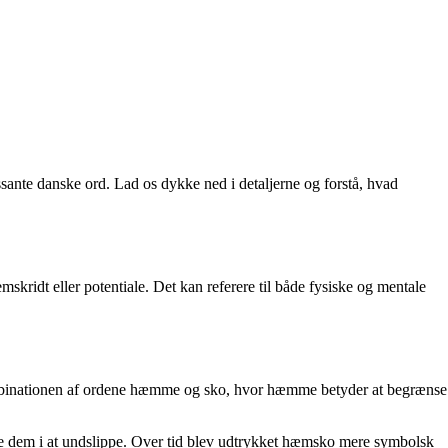
ssante danske ord. Lad os dykke ned i detaljerne og forstå, hvad
mskridt eller potentiale. Det kan referere til både fysiske og mentale
mbinationen af ​​ordene hæmme og sko, hvor hæmme betyder at begrænse
dre dem i at undslippe. Over tid blev udtrykket hæmsko mere symbolsk