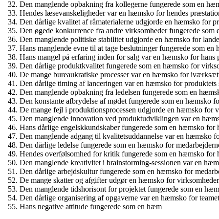
Den manglende opbakning fra kollegerne fungerede som en hæms
Hendes læsevanskeligheder var en hæmsko for hendes præstation
Den dårlige kvalitet af råmaterialerne udgjorde en hæmsko for p
Den øgede konkurrence fra andre virksomheder fungerede som 
Den manglende politiske stabilitet udgjorde en hæmsko for lande
Hans manglende evne til at tage beslutninger fungerede som en h
Hans mangel på erfaring inden for salg var en hæmsko for hans p
Den dårlige produktkvalitet fungerede som en hæmsko for vi
De mange bureaukratiske processer var en hæmsko for iværksætte
Den dårlige timing af lanceringen var en hæmsko for produktets 
Den manglende opbakning fra ledelsen fungerede som en hæmsk
Den konstante afbrydelse af mødet fungerede som en hæmsko for
De mange fejl i produktionsprocessen udgjorde en hæmsko for vi
Den manglende innovation ved produktudviklingen var en hæm
Hans dårlige engelskkundskaber fungerede som en hæmsko for ha
Den manglende adgang til kvalitetsuddannelse var en hæmsko fo
Den dårlige ledelse fungerede som en hæmsko for medarbejdern
Hendes overfølsomhed for kritik fungerede som en hæmsko for h
Den manglende kreativitet i brainstorming-sessionen var en hæm
Den dårlige arbejdskultur fungerede som en hæmsko for medarbej
De mange skatter og afgifter udgør en hæmsko for virksomhede
Den manglende tidshorisont for projektet fungerede som en hæm
Den dårlige organisering af opgaverne var en hæmsko for teamets
Hans negative attitude fungerede som en hæm