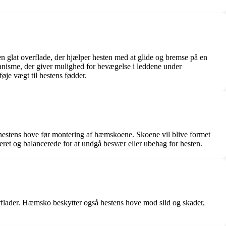
glat overflade, der hjælper hesten med at glide og bremse på en
kanisme, der giver mulighed for bevægelse i leddene under
føje vægt til hestens fødder.
e hestens hove før montering af hæmskoene. Skoene vil blive formet
teret og balancerede for at undgå besvær eller ubehag for hesten.
verflader. Hæmsko beskytter også hestens hove mod slid og skader,