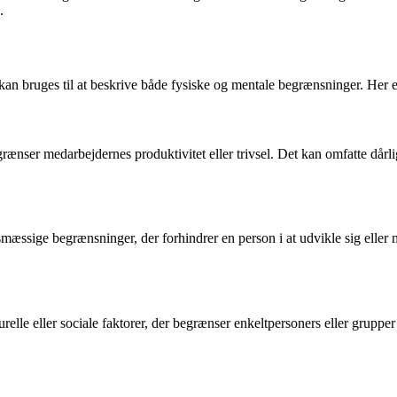
.
n bruges til at beskrive både fysiske og mentale begrænsninger. Her e
egrænser medarbejdernes produktivitet eller trivsel. Det kan omfatte dårl
smæssige begrænsninger, der forhindrer en person i at udvikle sig eller n
relle eller sociale faktorer, der begrænser enkeltpersoners eller grupp