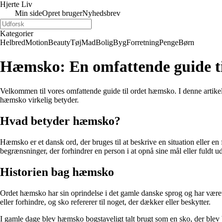
Hjerte Liv
Min side
Opret bruger
Nyhedsbrev
Kategorier
Helbred
Motion
Beauty
Tøj
Mad
Bolig
Byg
Forretning
Penge
Børn
Hæmsko: En omfattende guide til
Velkommen til vores omfattende guide til ordet hæmsko. I denne artikel
hæmsko virkelig betyder.
Hvad betyder hæmsko?
Hæmsko er et dansk ord, der bruges til at beskrive en situation eller en
begrænsninger, der forhindrer en person i at opnå sine mål eller fuldt ud
Historien bag hæmsko
Ordet hæmsko har sin oprindelse i det gamle danske sprog og har være
eller forhindre, og sko refererer til noget, der dækker eller beskytter.
I gamle dage blev hæmsko bogstaveligt talt brugt som en sko, der blev 