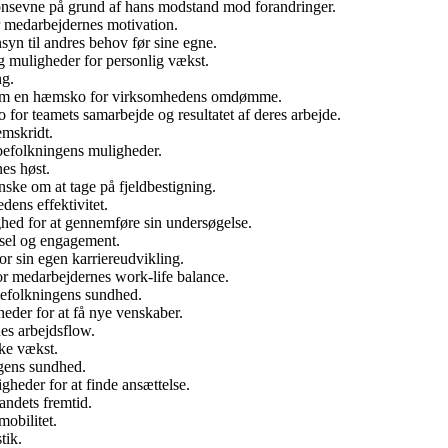
onsevne på grund af hans modstand mod forandringer.
 medarbejdernes motivation.
nsyn til andres behov før sine egne.
g muligheder for personlig vækst.
ng.
 som en hæmsko for virksomhedens omdømme.
for teamets samarbejde og resultatet af deres arbejde.
emskridt.
efolkningens muligheder.
es høst.
ke om at tage på fjeldbestigning.
ens effektivitet.
hed for at gennemføre sin undersøgelse.
vsel og engagement.
r sin egen karriereudvikling.
or medarbejdernes work-life balance.
efolkningens sundhed.
eder for at få nye venskaber.
s arbejdsflow.
ke vækst.
ngens sundhed.
heder for at finde ansættelse.
ndets fremtid.
obilitet.
tik.