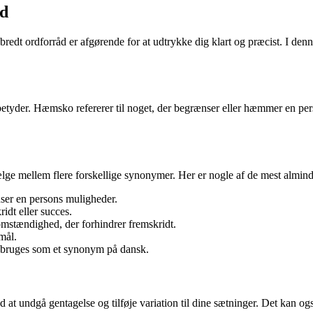
åd
edt ordforråd er afgørende for at udtrykke dig klart og præcist. I denn
tyder. Hæmsko refererer til noget, der begrænser eller hæmmer en perso
e mellem flere forskellige synonymer. Her er nogle af de mest almin
ser en persons muligheder.
ridt eller succes.
 omstændighed, der forhindrer fremskridt.
mål.
 bruges som et synonym på dansk.
undgå gentagelse og tilføje variation til dine sætninger. Det kan og