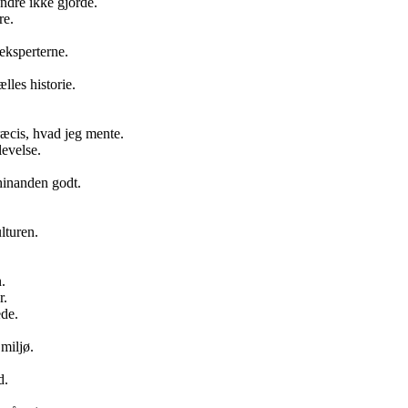
ndre ikke gjorde.
re.
eksperterne.
lles historie.
ræcis, hvad jeg mente.
evelse.
hinanden godt.
lturen.
.
r.
ede.
miljø.
d.