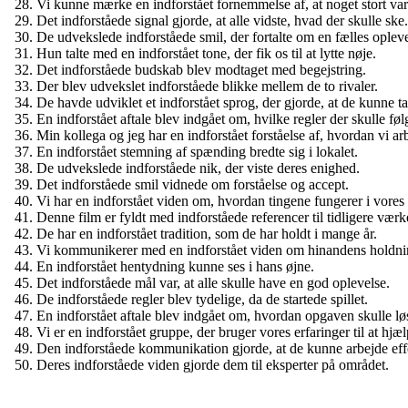
Vi kunne mærke en indforstået fornemmelse af, at noget stort var
Det indforståede signal gjorde, at alle vidste, hvad der skulle ske.
De udvekslede indforståede smil, der fortalte om en fælles opleve
Hun talte med en indforstået tone, der fik os til at lytte nøje.
Det indforståede budskab blev modtaget med begejstring.
Der blev udvekslet indforståede blikke mellem de to rivaler.
De havde udviklet et indforstået sprog, der gjorde, at de kunne ta
En indforstået aftale blev indgået om, hvilke regler der skulle føl
Min kollega og jeg har en indforstået forståelse af, hvordan vi a
En indforstået stemning af spænding bredte sig i lokalet.
De udvekslede indforståede nik, der viste deres enighed.
Det indforståede smil vidnede om forståelse og accept.
Vi har en indforstået viden om, hvordan tingene fungerer i vores
Denne film er fyldt med indforståede referencer til tidligere værk
De har en indforstået tradition, som de har holdt i mange år.
Vi kommunikerer med en indforstået viden om hinandens holdni
En indforstået hentydning kunne ses i hans øjne.
Det indforståede mål var, at alle skulle have en god oplevelse.
De indforståede regler blev tydelige, da de startede spillet.
En indforstået aftale blev indgået om, hvordan opgaven skulle lø
Vi er en indforstået gruppe, der bruger vores erfaringer til at hjæ
Den indforståede kommunikation gjorde, at de kunne arbejde ef
Deres indforståede viden gjorde dem til eksperter på området.