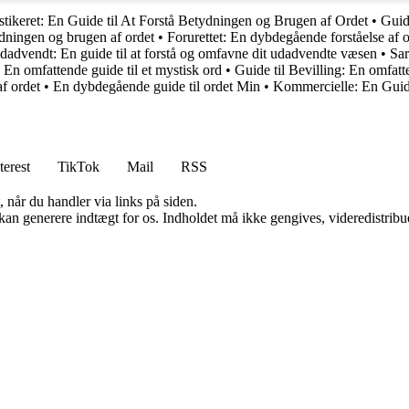
stikeret: En Guide til At Forstå Betydningen og Brugen af Ordet
•
Guide
ydningen og brugen af ordet
•
Forurettet: En dybdegående forståelse af 
dadvendt: En guide til at forstå og omfavne dit udadvendte væsen
•
Sar
 En omfattende guide til et mystisk ord
•
Guide til Bevilling: En omfat
f ordet
•
En dybdegående guide til ordet Min
•
Kommercielle: En Guide
terest
TikTok
Mail
RSS
 når du handler via links på siden.
 kan generere indtægt for os. Indholdet må ikke gengives, videredistribue