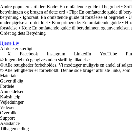
Andre populære artikler:
Kode: En omfattende guide til begrebet
•
Sofi
betydningen og brugen af dette ord
•
Flip: En omfattende guide til bet
betydning
•
Ignorant: En omfattende guide til forståelse af begrebet
•
U
undersøgelse af ordet Idet
•
Komprimerede: En omfattende guide
•
Hh:
forståelse
•
Kon: En omfattende guide til betydningen og anvendelsen a
Ordet og dets Betydning
Hjerte Liv
At dele er kærligt
X
Facebook
Instagram
LinkedIn
YouTube
Pin
© Ingen del må gengives uden skriftlig tilladelse.
© Alle rettigheder forbeholdes. Vi modtager muligvis en andel af salget,
© Alle rettigheder er forbeholdt. Denne side bruger affiliate-links, som
Materiale
Gaver til dig
Fordele
Anmeldelser
Købshjælp
Vejledninger
Videoer
Overblik
Support
Assistance
Tilbagemelding