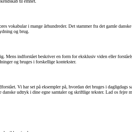
 kendskab til emnet.
vores vokabular i mange århundreder. Det stammer fra det gamle danske ud
tydning og brug.
. Mens indforstået beskriver en form for eksklusiv viden eller forståelse
dninger og bruges i forskellige kontekster.
forstået. Vi har set på eksempler på, hvordan det bruges i dagligdags sa
ke danske udtryk i dine egne samtaler og skriftlige tekster. Lad os fejr