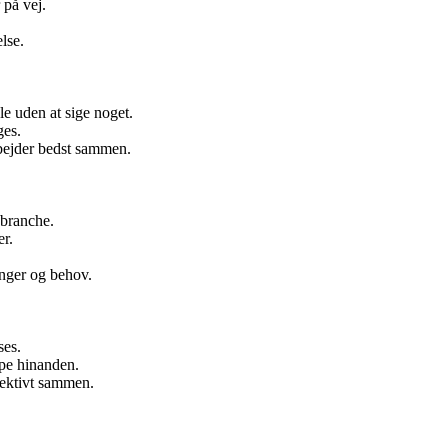
 på vej.
lse.
le uden at sige noget.
ges.
rbejder bedst sammen.
 branche.
er.
nger og behov.
ses.
lpe hinanden.
fektivt sammen.