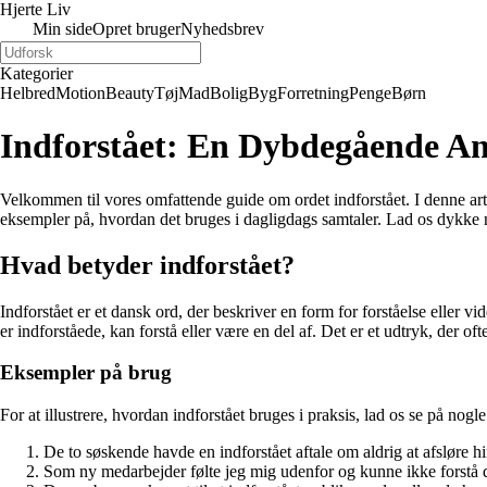
Hjerte Liv
Min side
Opret bruger
Nyhedsbrev
Kategorier
Helbred
Motion
Beauty
Tøj
Mad
Bolig
Byg
Forretning
Penge
Børn
Indforstået: En Dybdegående An
Velkommen til vores omfattende guide om ordet indforstået. I denne art
eksempler på, hvordan det bruges i dagligdags samtaler. Lad os dykke n
Hvad betyder indforstået?
Indforstået er et dansk ord, der beskriver en form for forståelse eller v
er indforståede, kan forstå eller være en del af. Det er et udtryk, der o
Eksempler på brug
For at illustrere, hvordan indforstået bruges i praksis, lad os se på nogl
De to søskende havde en indforstået aftale om aldrig at afsløre
Som ny medarbejder følte jeg mig udenfor og kunne ikke forstå de