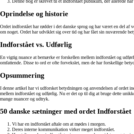
Denne bog er skrevet til et indforstået publikum, der allerede har
Oprindelse og historie
Ordet indforstået har rødder i det danske sprog og har været en del af 
om noget. Ordet har udviklet sig over tid og har fået sin nuværende be
Indforstået vs. Udførlig
En vigtig nuance at bemærke er forskellen mellem indforstået og udførlig
omfattende. Disse to ord er ofte forvekslet, men de har forskellige bety
Opsummering
I denne artikel har vi udforsket betydningen og anvendelsen af ordet ind
mellem indforstået og udførlig. Nu er det op til dig at bruge dette unik
mange nuancer og udtryk.
50 danske sætninger med ordet Indforstået
Vi har en indforstået aftale om at mødes i morgen.
Deres interne kommunikation virker meget indforstået.