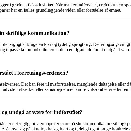
gger i graden af eksklusivitet. Når man er indforstået, er det kun en spe
 parter har en fælles grundlæggende viden eller forståelse af emnet.
in skriftlige kommunikation?
er det vigtigt at bruge en klar og tydelig sprogbrug. Det er også gavnlig
og tilpasse kommunikationen til dem er afgørende for at undgå at være f
rstået i forretningsverdenen?
sekvenser. Det kan føre til misforståelser, manglende deltagelse eller 
at udvide netværket eller samarbejde med andre virksomheder eller part
g undgå at være for indforstået?
tået er det vigtigt at være opmærksom på sin kommunikationsstil og spr
At øve sig på at udtrykke sig klart og tydeligt og at bruge konkrete ek