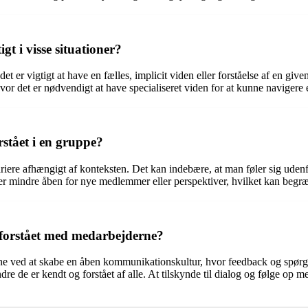
 i visse situationer?
det er vigtigt at have en fælles, implicit viden eller forståelse af en g
or det er nødvendigt at have specialiseret viden for at kunne navigere e
rstået i en gruppe?
ariere afhængigt af konteksten. Det kan indebære, at man føler sig udenf
en er mindre åben for nye medlemmer eller perspektiver, hvilket kan be
forstået med medarbejderne?
 ved at skabe en åben kommunikationskultur, hvor feedback og spørgsmå
e de er kendt og forstået af alle. At tilskynde til dialog og følge op m