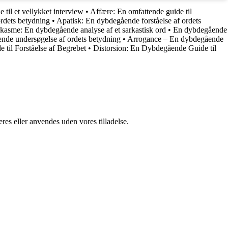
 til et vellykket interview
•
Affære: En omfattende guide til
ordets betydning
•
Apatisk: En dybdegående forståelse af ordets
kasme: En dybdegående analyse af et sarkastisk ord
•
En dybdegående
tende undersøgelse af ordets betydning
•
Arrogance – En dybdegående
 til Forståelse af Begrebet
•
Distorsion: En Dybdegående Guide til
res eller anvendes uden vores tilladelse.