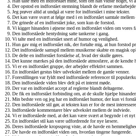
Han talte med en indforstået mine, som om han vidste noget, vi a
Der opstod en indforstået stemning blandt de erfarne medarbejde
Jeg prøver altid at undgå at være for indforstået i mine tekster.
Det kan være svært at følge med i en indforstået samtale mellem 
De grinede af en indforstået joke, som kun de forstod.
Vi kigger hinanden i øjnene med en indforstået viden om vores fæ
Den indforståede hentydning satte tankerne i gang.
Vi talte med en indforstået snert af humor og venlighed.
Hun gav mig et indforstået nik, der fortalte mig, at hun forstod p
Det indforståede samspil mellem musikerne skabte en magisk opl
De delte en indforstået forståelse af, hvad der skulle gøres.
Det kunne mærkes på den indforståede atmosfære, at de kendte 
Vi er en indforstået gruppe, der arbejder effektivt sammen.
En indforstået gestus blev udvekslet mellem de gamle venner.
Forestillingen var fyldt med indforståede referencer til populærku
Den indforståede viden blev delt på et internt møde.
Der var en indforstået accept af reglerne blandt deltagerne.
De fik en indforstået forbinding om, at de skulle hjælpe hinanden
Min bedste ven og jeg har en indforstået humor, der kun vi forstå
Den indforståede stil gør, at teksten kun er for de mest interesser
Indforståede kommentarer blev udvekslet mellem de indviede.
Vi er indforståede med, at det kan være svært at begynde i et nyt 
En indforstået stil kan være udfordrende for nye læsere.
Deres indforståede kropssprog viste, at de havde en hemmelighe
De havde en indforstået viden om, hvordan tingene fungerede.