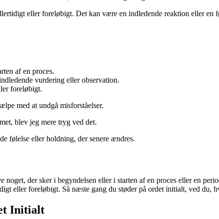
dlertidigt eller foreløbigt. Det kan være en indledende reaktion eller en f
tarten af en proces.
er indledende vurdering eller observation.
ler foreløbigt.
jælpe med at undgå misforståelser.
amet, blev jeg mere tryg ved det.
nde følelse eller holdning, der senere ændres.
rive noget, der sker i begyndelsen eller i starten af en proces eller en 
idigt eller foreløbigt. Så næste gang du støder på ordet initialt, ved du,
 Initialt