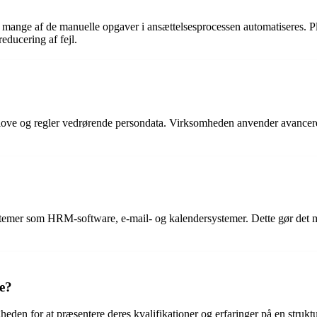
a mange af de manuelle opgaver i ansættelsesprocessen automatiseres. Pl
reducering af fejl.
de love og regler vedrørende persondata. Virksomheden anvender avancere
systemer som HRM-software, e-mail- og kalendersystemer. Dette gør det m
se?
heden for at præsentere deres kvalifikationer og erfaringer på en struk