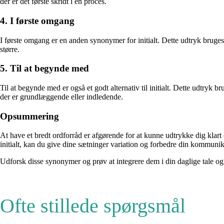
der er det første skridt i en proces.
4. I første omgang
I første omgang er en anden synonymer for initialt. Dette udtryk bruges ti
større.
5. Til at begynde med
Til at begynde med er også et godt alternativ til initialt. Dette udtryk br
der er grundlæggende eller indledende.
Opsummering
At have et bredt ordforråd er afgørende for at kunne udtrykke dig klart
initialt, kan du give dine sætninger variation og forbedre din kommuni
Udforsk disse synonymer og prøv at integrere dem i din daglige tale og
Ofte stillede spørgsmål