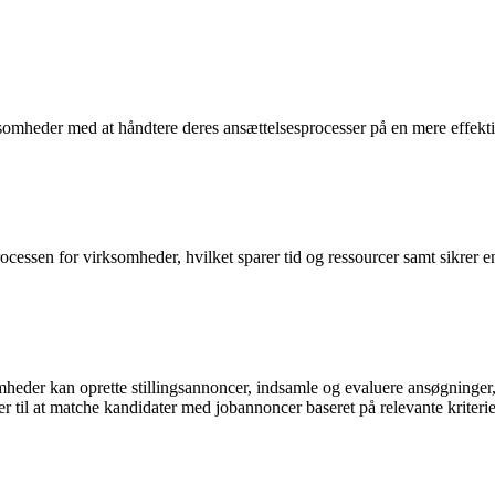
 virksomheder med at håndtere deres ansættelsesprocesser på en mere effek
rocessen for virksomheder, hvilket sparer tid og ressourcer samt sikrer e
omheder kan oprette stillingsannoncer, indsamle og evaluere ansøgninger
 til at matche kandidater med jobannoncer baseret på relevante kriterie