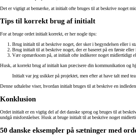
Det er vigtigt at bemærke, at initialt ofte bruges til at beskrive noget mi
Tips til korrekt brug af initialt
For at bruge ordet initialt korrekt, er her nogle tips:
Brug initialt til at beskrive noget, der sker i begyndelsen eller i s
Brug initialt til at beskrive noget, der er baseret på en første ell
Vær opmærksom på, at initialt ofte indikerer noget midlertidigt el
Husk, at korrekt brug af initialt kan præcisere din kommunikation og h
Initialt var jeg usikker på projektet, men efter at have talt med te
Denne udtalelse viser, hvordan initialt bruges til at beskrive en indlede
Konklusion
Ordet initialt er en vigtig del af det danske sprog og bruges til at besk
undgå misforståelser. Husk at bruge initialt til at beskrive noget midlert
50 danske eksempler på sætninger med ordet