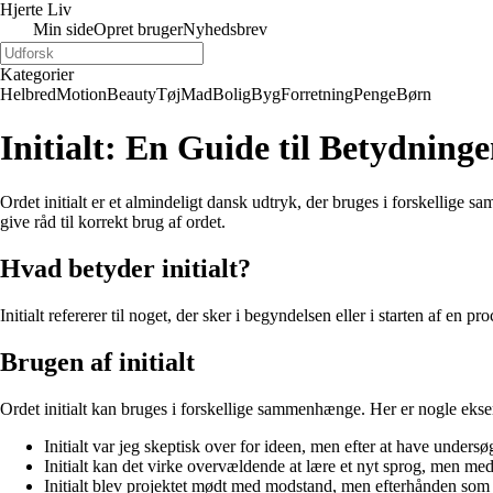
Hjerte Liv
Min side
Opret bruger
Nyhedsbrev
Kategorier
Helbred
Motion
Beauty
Tøj
Mad
Bolig
Byg
Forretning
Penge
Børn
Initialt: En Guide til Betydning
Ordet initialt er et almindeligt dansk udtryk, der bruges i forskellige s
give råd til korrekt brug af ordet.
Hvad betyder initialt?
Initialt refererer til noget, der sker i begyndelsen eller i starten af en 
Brugen af initialt
Ordet initialt kan bruges i forskellige sammenhænge. Her er nogle eks
Initialt var jeg skeptisk over for ideen, men efter at have unders
Initialt kan det virke overvældende at lære et nyt sprog, men med t
Initialt blev projektet mødt med modstand, men efterhånden som