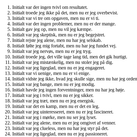
Initialt var der ingen tvivl om resultatet.
Initialt troede jeg ikke på det, men nu er jeg overbevist.
Initialt var vi tre om opgaven, men nu er vi ti.
Initialt var der ingen problemer, men nu er der mange.
Initialt gav jeg op, men nu vil jeg kæmpe.
Initialt var jeg skeptisk, men nu er jeg begejstret.
Initialt rejste jeg alene, men nu har jeg selskab.
Initialt følte jeg mig fortabt, men nu har jeg fundet vej.
Initialt var jeg nervøs, men nu er jeg tryg.
Initialt troede jeg, det ville tage lang tid, men det gik hurtigt.
Initialt var jeg mistænkelig, men nu stoler jeg på dig.
Initialt var jeg ligeglad, men nu er jeg engageret.
Initialt var vi uenige, men nu er vi enige.
Initialt vidste jeg ikke, hvad jeg skulle sige, men nu har jeg orden
Initialt var jeg bange, men nu er jeg modig.
Initialt havde jeg ingen forventninger, men nu har jeg høje.
Initialt var jeg i tvivl, men nu er jeg sikker.
Initialt var jeg træt, men nu er jeg energisk.
Initialt var det en kamp, men nu er det en leg.
Initialt var jeg uinteresseret, men nu er jeg fascineret.
Initialt var jeg i mørke, men nu ser jeg lyset.
Initialt var jeg alene, men nu er jeg omgivet af venner.
Initialt var jeg clueless, men nu har jeg styr på det.
Initialt var jeg ligeglad, men nu er jeg passioneret.