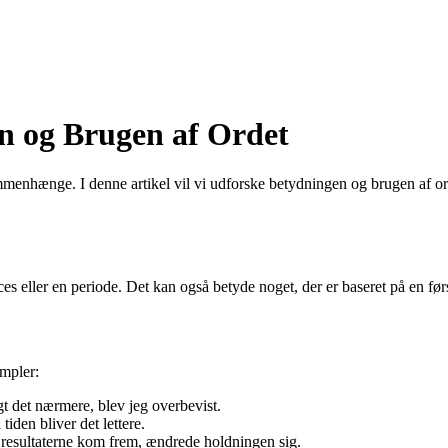
en og Brugen af Ordet
ammenhænge. I denne artikel vil vi udforske betydningen og brugen af orde
proces eller en periode. Det kan også betyde noget, der er baseret på en fø
empler:
øgt det nærmere, blev jeg overbevist.
iden bliver det lettere.
 resultaterne kom frem, ændrede holdningen sig.