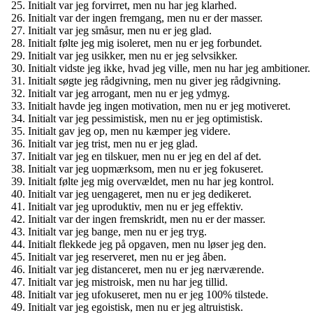
Initialt var jeg forvirret, men nu har jeg klarhed.
Initialt var der ingen fremgang, men nu er der masser.
Initialt var jeg småsur, men nu er jeg glad.
Initialt følte jeg mig isoleret, men nu er jeg forbundet.
Initialt var jeg usikker, men nu er jeg selvsikker.
Initialt vidste jeg ikke, hvad jeg ville, men nu har jeg ambitioner.
Initialt søgte jeg rådgivning, men nu giver jeg rådgivning.
Initialt var jeg arrogant, men nu er jeg ydmyg.
Initialt havde jeg ingen motivation, men nu er jeg motiveret.
Initialt var jeg pessimistisk, men nu er jeg optimistisk.
Initialt gav jeg op, men nu kæmper jeg videre.
Initialt var jeg trist, men nu er jeg glad.
Initialt var jeg en tilskuer, men nu er jeg en del af det.
Initialt var jeg uopmærksom, men nu er jeg fokuseret.
Initialt følte jeg mig overvældet, men nu har jeg kontrol.
Initialt var jeg uengageret, men nu er jeg dedikeret.
Initialt var jeg uproduktiv, men nu er jeg effektiv.
Initialt var der ingen fremskridt, men nu er der masser.
Initialt var jeg bange, men nu er jeg tryg.
Initialt flekkede jeg på opgaven, men nu løser jeg den.
Initialt var jeg reserveret, men nu er jeg åben.
Initialt var jeg distanceret, men nu er jeg nærværende.
Initialt var jeg mistroisk, men nu har jeg tillid.
Initialt var jeg ufokuseret, men nu er jeg 100% tilstede.
Initialt var jeg egoistisk, men nu er jeg altruistisk.