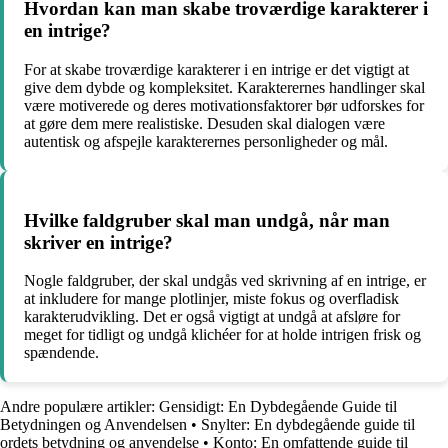
Hvordan kan man skabe troværdige karakterer i
en intrige?
For at skabe troværdige karakterer i en intrige er det vigtigt at
give dem dybde og kompleksitet. Karakterernes handlinger skal
være motiverede og deres motivationsfaktorer bør udforskes for
at gøre dem mere realistiske. Desuden skal dialogen være
autentisk og afspejle karakterernes personligheder og mål.
Hvilke faldgruber skal man undgå, når man
skriver en intrige?
Nogle faldgruber, der skal undgås ved skrivning af en intrige, er
at inkludere for mange plotlinjer, miste fokus og overfladisk
karakterudvikling. Det er også vigtigt at undgå at afsløre for
meget for tidligt og undgå klichéer for at holde intrigen frisk og
spændende.
Andre populære artikler:
Gensidigt: En Dybdegående Guide til
Betydningen og Anvendelsen
•
Snylter: En dybdegående guide til
ordets betydning og anvendelse
•
Konto: En omfattende guide til