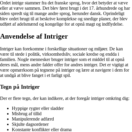
Ordet intrige stammer fra det franske sprog, hvor det betyder at væve
eller at væve sammen. Det blev først brugt i det 17. århundrede og har
siden spredt sig til mange andre sprog, herunder dansk. Oprindeligt
blev ordet brugt til at beskrive komplekse og snedige planer, der blev
udført af adelsmænd og kongelige for at opnå magt og indflydelse.
Anvendelse af Intriger
Intriger kan forekomme i forskellige situationer og miljøer. De kan
være til stede i politik, virksomhedsliv, sociale kredse og endda i
familien. Nogle mennesker bruger intriger som et middel til at opnå
deres mål, mens andre falder offer for andres intriger. Det er vigtigt at
være opmærksom på tegnene på intriger og lære at navigere i dem for
at undgå at blive fanget i et farligt spil.
Tegn på Intriger
Der er flere tegn, der kan indikere, at der foregår intriger omkring dig:
Hyppige rygter eller sladder
Misbrug af tillid
Manipulerende adfærd
Skjulte dagsordener
Konstante konflikter eller drama