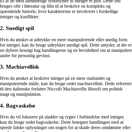
Et af de mest almindelige synonymer til intriger er plot. Dette ord
bruges ofte i litteratur og film til at beskrive en kompleks og
spændende historie, hvor karaktererne er involveret i forskellige
intriger og konflikter.
2. Snedigt spil
Hvis du ønsker at udtrykke en mere manipulerende eller snedig form
for intriger, kan du bruge udtrykket snedigt spil. Dette antyder, at der er
en dybere hensigt bag handlingerne og en bevidsthed om at manipulere
andre for personlig gevinst.
3. Machiavellisk
Hvis du ønsker at beskrive intriger på en mere ondsindet og
manipulerende måde, kan du bruge ordet machiavellisk. Dette refererer
til den italienske forfatter Niccolò Machiavellis filosofi om politisk
magt og manipulation.
4. Bagvaskelse
Hvis du vil fokusere på sladder og rygter i forbindelse med intriger,
kan du bruge ordet bagvaskelse. Dette betegner handlingen med at
sprede falske oplysninger om nogen for at skade deres omdømme eller