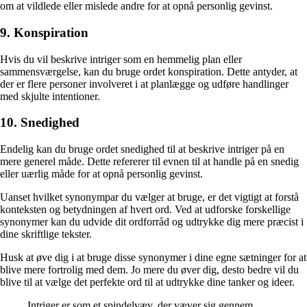
om at vildlede eller mislede andre for at opnå personlig gevinst.
9. Konspiration
Hvis du vil beskrive intriger som en hemmelig plan eller
sammensværgelse, kan du bruge ordet konspiration. Dette antyder, at
der er flere personer involveret i at planlægge og udføre handlinger
med skjulte intentioner.
10. Snedighed
Endelig kan du bruge ordet snedighed til at beskrive intriger på en
mere generel måde. Dette refererer til evnen til at handle på en snedig
eller uærlig måde for at opnå personlig gevinst.
Uanset hvilket synonympar du vælger at bruge, er det vigtigt at forstå
konteksten og betydningen af hvert ord. Ved at udforske forskellige
synonymer kan du udvide dit ordforråd og udtrykke dig mere præcist i
dine skriftlige tekster.
Husk at øve dig i at bruge disse synonymer i dine egne sætninger for at
blive mere fortrolig med dem. Jo mere du øver dig, desto bedre vil du
blive til at vælge det perfekte ord til at udtrykke dine tanker og ideer.
Intriger er som et spindelvæv, der væver sig gennem