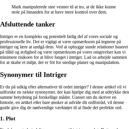
Mark manipulerede sine venner til at tro, at de ikke kunne
stole på hinanden for at have mere kontrol over dem.
Afsluttende tanker
Intriger er en kompleks og potentielt farlig del af vores sociale og
professionelle liv. Det er vigtigt at være opmærksom på tegnene på
intriger og lære at undgå dem. Ved at opbygge sunde relationer baseret
på tillid og ærlighed og være opmærksom på vores omgivelser kan vi
minimere risikoen for at blive fanget i intriger. Lad os arbejde sammen
for at skabe et miljø, der er frit for snedige planer og manipulation.
Synonymer til Intriger
Er du på udkig efter alternativer til ordet intriger? I denne artikel vil vi
udforske en række synonymer, der kan hjælpe dig med at udtrykke den
samme betydning på forskellige måder. Uanset om du skriver en
historie, en artikel eller bare ønsker at udvide dit ordforråd, vil denne
guide give dig de nødvendige værktøjer til at finde det perfekte ord.
1. Plot