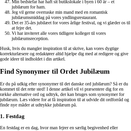
Min bedstefar har haft sit butikslokale i byen i 60 år – et
jubilæum for ham.
Jeg vil gerne overraske min mand med en romantisk
jubilæumsmiddag på vores yndlingsrestaurant.
Det er 35-års jubilæet for vores årlige festival, og vi glæder os til
at fejre det.
Vi har inviteret alle vores tidligere kolleger til vores
jubilæumsreception.
Husk, hvis du mangler inspiration til at skrive, kan vores dygtige
korrekturlæsere og redaktører altid hjælpe dig med at redigere og give
gode ideer til indholdet i din artikel.
Find Synonymer til Ordet Jubilæum
Er du på udkig efter synonymer til det danske ord jubilæum? Så er du
kommet til det rette sted! I denne artikel vil vi præsentere dig for en
række alternative ord og udtryk, der kan bruges som synonymer for
jubilæum. Læs videre for at få inspiration til at udvide dit ordforråd og
finde nye måder at udtrykke jubilæum på.
1. Festdag
En festdag er en dag, hvor man fejrer en særlig begivenhed eller