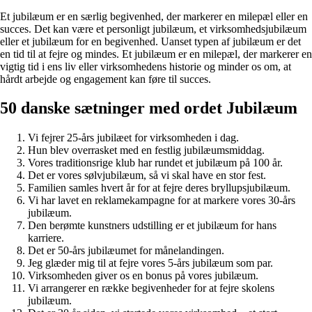
Et jubilæum er en særlig begivenhed, der markerer en milepæl eller en
succes. Det kan være et personligt jubilæum, et virksomhedsjubilæum
eller et jubilæum for en begivenhed. Uanset typen af jubilæum er det
en tid til at fejre og mindes. Et jubilæum er en milepæl, der markerer en
vigtig tid i ens liv eller virksomhedens historie og minder os om, at
hårdt arbejde og engagement kan føre til succes.
50 danske sætninger med ordet Jubilæum
Vi fejrer 25-års jubilæet for virksomheden i dag.
Hun blev overrasket med en festlig jubilæumsmiddag.
Vores traditionsrige klub har rundet et jubilæum på 100 år.
Det er vores sølvjubilæum, så vi skal have en stor fest.
Familien samles hvert år for at fejre deres bryllupsjubilæum.
Vi har lavet en reklamekampagne for at markere vores 30-års
jubilæum.
Den berømte kunstners udstilling er et jubilæum for hans
karriere.
Det er 50-års jubilæumet for månelandingen.
Jeg glæder mig til at fejre vores 5-års jubilæum som par.
Virksomheden giver os en bonus på vores jubilæum.
Vi arrangerer en række begivenheder for at fejre skolens
jubilæum.