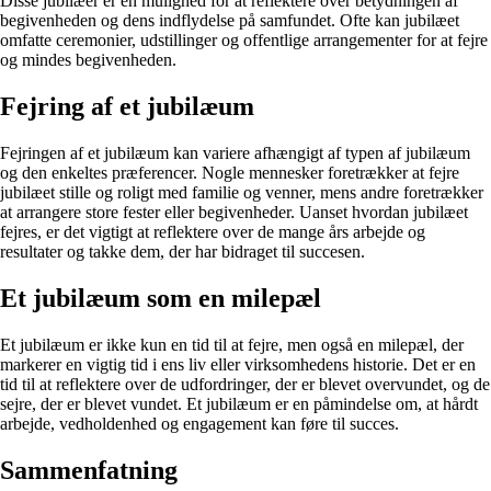
Disse jubilæer er en mulighed for at reflektere over betydningen af
begivenheden og dens indflydelse på samfundet. Ofte kan jubilæet
omfatte ceremonier, udstillinger og offentlige arrangementer for at fejre
og mindes begivenheden.
Fejring af et jubilæum
Fejringen af et jubilæum kan variere afhængigt af typen af jubilæum
og den enkeltes præferencer. Nogle mennesker foretrækker at fejre
jubilæet stille og roligt med familie og venner, mens andre foretrækker
at arrangere store fester eller begivenheder. Uanset hvordan jubilæet
fejres, er det vigtigt at reflektere over de mange års arbejde og
resultater og takke dem, der har bidraget til succesen.
Et jubilæum som en milepæl
Et jubilæum er ikke kun en tid til at fejre, men også en milepæl, der
markerer en vigtig tid i ens liv eller virksomhedens historie. Det er en
tid til at reflektere over de udfordringer, der er blevet overvundet, og de
sejre, der er blevet vundet. Et jubilæum er en påmindelse om, at hårdt
arbejde, vedholdenhed og engagement kan føre til succes.
Sammenfatning