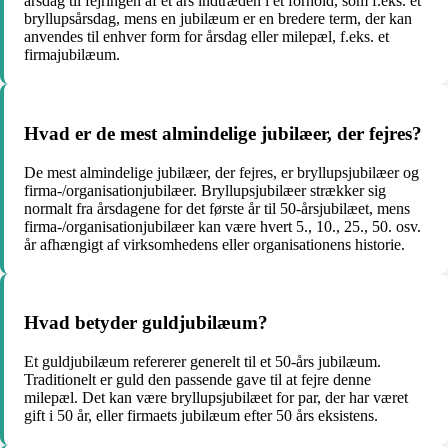
årsdag til fejringen af ​​et års indtræden i et forhold, som f.eks. et
bryllupsårsdag, mens en jubilæum er en bredere term, der kan
anvendes til enhver form for årsdag eller milepæl, f.eks. et
firmajubilæum.
Hvad er de mest almindelige jubilæer, der fejres?
De mest almindelige jubilæer, der fejres, er bryllupsjubilæer og
firma-/organisationjubilæer. Bryllupsjubilæer strækker sig
normalt fra årsdagene for det første år til 50-årsjubilæet, mens
firma-/organisationjubilæer kan være hvert 5., 10., 25., 50. osv.
år afhængigt af virksomhedens eller organisationens historie.
Hvad betyder guldjubilæum?
Et guldjubilæum refererer generelt til et 50-års jubilæum.
Traditionelt er guld den passende gave til at fejre denne
milepæl. Det kan være bryllupsjubilæet for par, der har været
gift i 50 år, eller firmaets jubilæum efter 50 års eksistens.