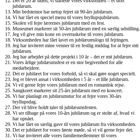
Det er 20 år siden, vi startede vores virksomhed – et stort
jubilæum.
Min bedstemor har netop fejret sit 90-års jubilæum.
Vi har fået en speciel menu til vores bryllupsjubilæum.
Skolen vil fejre lærernes jubilæum med en fest.
Museumet markerer sit 50-års jubilæum med en særlig udstilling.
Jeg vil give min kone en overraskelse til vores jubilæum.
Virksomheden har fået lavet en jubilæumslogo til fejringen.
Jeg har inviteret mine venner til en festlig middag for at fejre mit
jubilæum.
Jeg har arbejdet på dette projekt i 10 år – det er mit jubilæum.
Vores årlige jubilæumsfest er en stor begivenhed for alle
medarbejdere.
Det er jubilæet for vores forhold, så vi skal gøre noget specielt.
Jeg er blevet ansat i virksomheden i 5 år – et lille jubilæum.
Vi vil gerne fejre vores jubilæum med en romantisk rejse.
Sangkoret markerer sit 25-års jubilæum med en koncert.
Vi har planlagt en jubilæumstur for at fejre vores 30-års
bryllupsdag.
Der vil blive holdt taler til jubilæumsfesten.
Vi ser tilbage på vores 10-års jubilæum og er stolte af, hvad vi
har opnået.
Vi har fået en særlig gave til vores jubilæum fra virksomheden.
Det er jubilæet for vores første møde, så vi vil gerne fejre det.
Vi har inviteret alle vores familiemedlemmer til vores