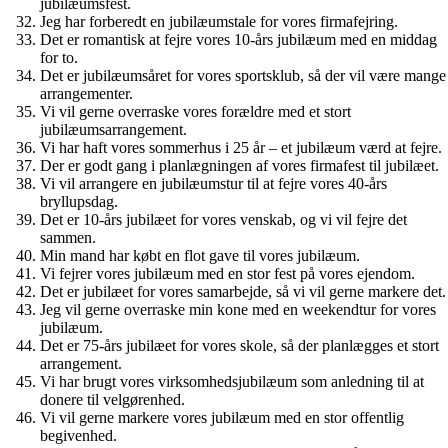
jubilæumsfest.
Jeg har forberedt en jubilæumstale for vores firmafejring.
Det er romantisk at fejre vores 10-års jubilæum med en middag
for to.
Det er jubilæumsåret for vores sportsklub, så der vil være mange
arrangementer.
Vi vil gerne overraske vores forældre med et stort
jubilæumsarrangement.
Vi har haft vores sommerhus i 25 år – et jubilæum værd at fejre.
Der er godt gang i planlægningen af vores firmafest til jubilæet.
Vi vil arrangere en jubilæumstur til at fejre vores 40-års
bryllupsdag.
Det er 10-års jubilæet for vores venskab, og vi vil fejre det
sammen.
Min mand har købt en flot gave til vores jubilæum.
Vi fejrer vores jubilæum med en stor fest på vores ejendom.
Det er jubilæet for vores samarbejde, så vi vil gerne markere det.
Jeg vil gerne overraske min kone med en weekendtur for vores
jubilæum.
Det er 75-års jubilæet for vores skole, så der planlægges et stort
arrangement.
Vi har brugt vores virksomhedsjubilæum som anledning til at
donere til velgørenhed.
Vi vil gerne markere vores jubilæum med en stor offentlig
begivenhed.