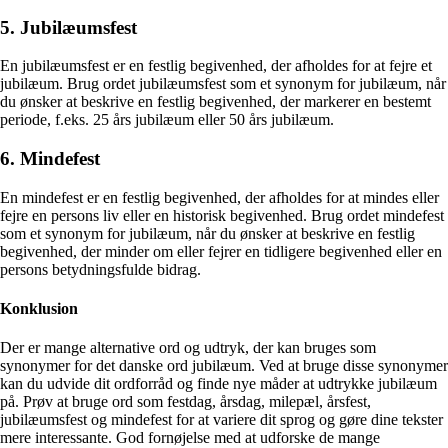
5. Jubilæumsfest
En jubilæumsfest er en festlig begivenhed, der afholdes for at fejre et
jubilæum. Brug ordet jubilæumsfest som et synonym for jubilæum, når
du ønsker at beskrive en festlig begivenhed, der markerer en bestemt
periode, f.eks. 25 års jubilæum eller 50 års jubilæum.
6. Mindefest
En mindefest er en festlig begivenhed, der afholdes for at mindes eller
fejre en persons liv eller en historisk begivenhed. Brug ordet mindefest
som et synonym for jubilæum, når du ønsker at beskrive en festlig
begivenhed, der minder om eller fejrer en tidligere begivenhed eller en
persons betydningsfulde bidrag.
Konklusion
Der er mange alternative ord og udtryk, der kan bruges som
synonymer for det danske ord jubilæum. Ved at bruge disse synonymer
kan du udvide dit ordforråd og finde nye måder at udtrykke jubilæum
på. Prøv at bruge ord som festdag, årsdag, milepæl, årsfest,
jubilæumsfest og mindefest for at variere dit sprog og gøre dine tekster
mere interessante. God fornøjelse med at udforske de mange