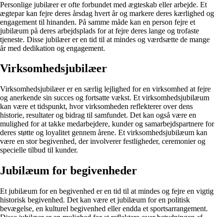
Personlige jubilæer er ofte forbundet med ægteskab eller arbejde. Et
ægtepar kan fejre deres årsdag hvert år og markere deres kærlighed og
engagement til hinanden. På samme måde kan en person fejre et
jubilæum på deres arbejdsplads for at fejre deres lange og trofaste
tjeneste. Disse jubilæer er en tid til at mindes og værdsætte de mange
år med dedikation og engagement.
Virksomhedsjubilæer
Virksomhedsjubilæer er en særlig lejlighed for en virksomhed at fejre
og anerkende sin succes og fortsatte vækst. Et virksomhedsjubilæum
kan være et tidspunkt, hvor virksomheden reflekterer over dens
historie, resultater og bidrag til samfundet. Det kan også være en
mulighed for at takke medarbejdere, kunder og samarbejdspartnere for
deres støtte og loyalitet gennem årene. Et virksomhedsjubilæum kan
være en stor begivenhed, der involverer festligheder, ceremonier og
specielle tilbud til kunder.
Jubilæum for begivenheder
Et jubilæum for en begivenhed er en tid til at mindes og fejre en vigtig
historisk begivenhed. Det kan være et jubilæum for en politisk
bevægelse, en kulturel begivenhed eller endda et sportsarrangement.