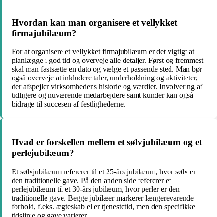
Hvordan kan man organisere et vellykket
firmajubilæum?
For at organisere et vellykket firmajubilæum er det vigtigt at
planlægge i god tid og overveje alle detaljer. Først og fremmest
skal man fastsætte en dato og vælge et passende sted. Man bør
også overveje at inkludere taler, underholdning og aktiviteter,
der afspejler virksomhedens historie og værdier. Involvering af
tidligere og nuværende medarbejdere samt kunder kan også
bidrage til succesen af ​​festlighederne.
Hvad er forskellen mellem et sølvjubilæum og et
perlejubilæum?
Et sølvjubilæum refererer til et 25-års jubilæum, hvor sølv er
den traditionelle gave. På den anden side refererer et
perlejubilæum til et 30-års jubilæum, hvor perler er den
traditionelle gave. Begge jubilæer markerer længerevarende
forhold, f.eks. ægteskab eller tjenestetid, men den specifikke
tidslinje og gave varierer.