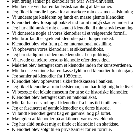
Min dreng samler på klenodier fra Star Wars-universet.
Min bedste ven har en fantastisk samling af klenodier.
Jeg fik et klenodie i gave for at markere min eksamens afslutning
Vi undersøgte kælderen og fandt en masse glemte klenodier.
Klenodiet blev forsigtigt pakket ind for at undgå skader under tr
Jeg har altid ønsket mig et smukt klenodie til min smykkesamling
Vi donerede nogle af vores klenodier til et velgørende formål.
Min bror fandt et sjældent klenodie på et loppemarked.
Klenodiet blev vist frem på en international udstilling.
Vi opbevarer vores klenodier i et sikkerhedsboks.
Jeg har stadig min oldemors klenodie af en guldring.
Vi arvede en ældre persons klenodie efter deres død.
Maleriet blev betragtet som et klenodie inden for kunstverdenen.
Min bedste veninde har en kasse fyldt med klenodier fra dengang
Jeg samler på klenodier fra 1950erne.
Klenodiet blev opbevaret i sikkerhedskassen i banken.
Jeg fik et klenodie af min bedstemor, som har fulgt mig hele livet
Vi besøgte det lokale museum for at se de historiske klenodier.
Klenodiet blev betragtet som en national skat.
Min far har en samling af klenodier fra hans tid i militæret.
Jeg er fascineret af gamle klenodier og deres historie.
Vi fandt klenodiet gemt bag en gammel bog på loftet.
Mængden af klenodier på auktionen var overvældende.
Jeg har altid ønsket mig at finde et klenodie i en skatkiste.
Klenodiet blev solgt til en privatsamler for en formue.