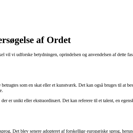
rsøgelse af Ordet
kel vil vi udforske betydningen, oprindelsen og anvendelsen af dette fa
e betragtes som en skat eller et kunstværk. Det kan også bruges til at be
e.
er er unikt eller ekstraordinært. Det kan referere til et talent, en egens
 sprog. Det blev senere adopteret af forskellige europæiske sprog, herund