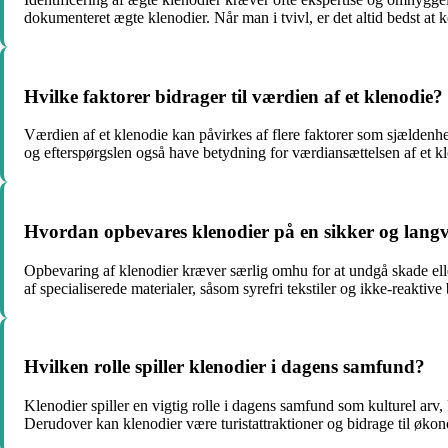
dokumenteret ægte klenodier. Når man i tvivl, er det altid bedst at 
Hvilke faktorer bidrager til værdien af ​​et klenodie?
Værdien af ​​et klenodie kan påvirkes af flere faktorer som sjældenh
og efterspørgslen også have betydning for værdiansættelsen af et k
Hvordan opbevares klenodier på en sikker og lang
Opbevaring af klenodier kræver særlig omhu for at undgå skade eller
af ​​specialiserede materialer, såsom syrefri tekstiler og ikke-reakti
Hvilken rolle spiller klenodier i dagens samfund?
Klenodier spiller en vigtig rolle i dagens samfund som kulturel arv,
Derudover kan klenodier være turistattraktioner og bidrage til øk