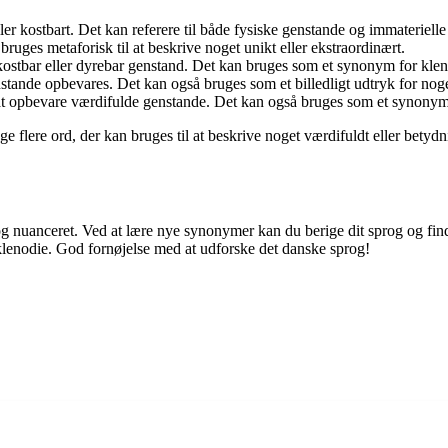
eller kostbart. Det kan referere til både fysiske genstande og immaterielle
ruges metaforisk til at beskrive noget unikt eller ekstraordinært.
en kostbar eller dyrebar genstand. Det kan bruges som et synonym for kle
stande opbevares. Det kan også bruges som et billedligt udtryk for noge
il at opbevare værdifulde genstande. Det kan også bruges som et synonym
 flere ord, der kan bruges til at beskrive noget værdifuldt eller betydni
t og nuanceret. Ved at lære nye synonymer kan du berige dit sprog og fi
l klenodie. God fornøjelse med at udforske det danske sprog!