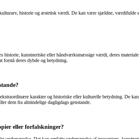
kulturarv, historie og æstetisk værdi. De kan være sjældne, værdifulde
s historie, kunstneriske eller håndværksmæssige værdi, deres materiale, d
at forstå deres dybde og betydning.
nstande?
 ekstraordinære karakter og historiske eller kulturelle betydning. De k
iller dem fra almindelige dagligdags genstande.
ier eller forfalskninger?
lig undersøgelse. Det kan omfatte undersøgelse af proveniens, kunstner