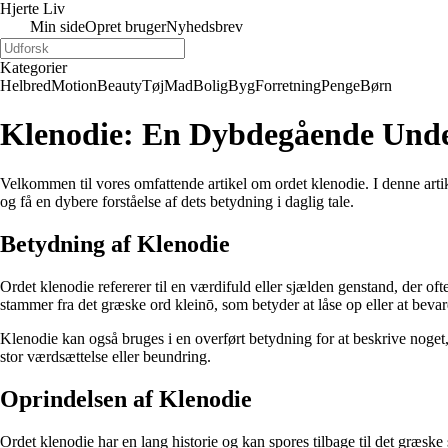
Hjerte Liv
Min side
Opret bruger
Nyhedsbrev
Kategorier
Helbred
Motion
Beauty
Tøj
Mad
Bolig
Byg
Forretning
Penge
Børn
Klenodie: En Dybdegående Unde
Velkommen til vores omfattende artikel om ordet klenodie. I denne arti
og få en dybere forståelse af dets betydning i daglig tale.
Betydning af Klenodie
Ordet klenodie refererer til en værdifuld eller sjælden genstand, der oft
stammer fra det græske ord kleinō, som betyder at låse op eller at bevar
Klenodie kan også bruges i en overført betydning for at beskrive noget, d
stor værdsættelse eller beundring.
Oprindelsen af Klenodie
Ordet klenodie har en lang historie og kan spores tilbage til det græske