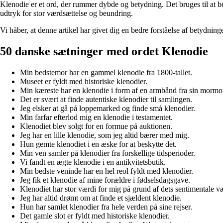
Klenodie er et ord, der rummer dybde og betydning. Det bruges til at bes
udtryk for stor værdsættelse og beundring.
Vi håber, at denne artikel har givet dig en bedre forståelse af betydni
50 danske sætninger med ordet Klenodie
Min bedstemor har en gammel klenodie fra 1800-tallet.
Museet er fyldt med historiske klenodier.
Min kæreste har en klenodie i form af en armbånd fra sin mormo
Det er svært at finde autentiske klenodier til samlingen.
Jeg elsker at gå på loppemarked og finde små klenodier.
Min farfar efterlod mig en klenodie i testamentet.
Klenodiet blev solgt for en formue på auktionen.
Jeg har en lille klenodie, som jeg altid bærer med mig.
Hun gemte klenodiet i en æske for at beskytte det.
Min ven samler på klenodier fra forskellige tidsperioder.
Vi fandt en ægte klenodie i en antikvitetsbutik.
Min bedste veninde har en hel reol fyldt med klenodier.
Jeg fik et klenodie af mine forældre i fødselsdagsgave.
Klenodiet har stor værdi for mig på grund af dets sentimentale v
Jeg har altid drømt om at finde et sjældent klenodie.
Hun har samlet klenodier fra hele verden på sine rejser.
Det gamle slot er fyldt med historiske klenodier.