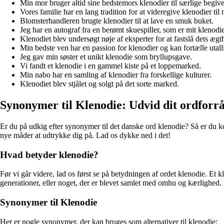
Min mor bruger altid sine bedstemors klenodier til særlige begiv
Vores familie har en lang tradition for at videregive klenodier til
Blomsterhandleren brugte klenodier til at lave en smuk buket.
Jeg har en autograf fra en berømt skuespiller, som er mit klenodie
Klenodiet blev undersøgt nøje af eksperter for at fastslå dets ægt
Min bedste ven har en passion for klenodier og kan fortælle utall
Jeg gav min søster et unikt klenodie som bryllupsgave.
Vi fandt et klenodie i en gammel kiste på et loppemarked.
Min nabo har en samling af klenodier fra forskellige kulturer.
Klenodiet blev stjålet og solgt på det sorte marked.
Synonymer til Klenodie: Udvid dit ordforr
Er du på udkig efter synonymer til det danske ord klenodie? Så er du kom
nye måder at udtrykke dig på. Lad os dykke ned i det!
Hvad betyder klenodie?
Før vi går videre, lad os først se på betydningen af ordet klenodie. Et k
generationer, eller noget, der er blevet samlet med omhu og kærlighed.
Synonymer til Klenodie
Her er nogle synonymer, der kan bruges som alternativer til klenodie: