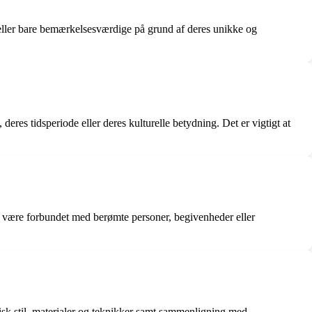
 eller bare bemærkelsesværdige på grund af deres unikke og
eres tidsperiode eller deres kulturelle betydning. Det er vigtigt at
an være forbundet med berømte personer, begivenheder eller
isk stil, materialer og teknikker samt sammenligning med