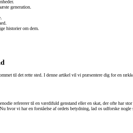
enheder.
 næste generation.
.
hed.
ige historier om dem.
åd
met til det rette sted. I denne artikel vil vi præsentere dig for en rækk
lenodie refererer til en værdifuld genstand eller en skat, der ofte har s
 Nu hvor vi har en forståelse af ordets betydning, lad os udforske nogl