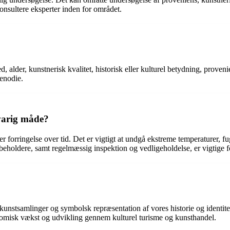
konsultere eksperter inden for området.
ed, alder, kunstnerisk kvalitet, historisk eller kulturel betydning, pro
lenodie.
varig måde?
 forringelse over tid. Det er vigtigt at undgå ekstreme temperaturer, f
ve beholdere, samt regelmæssig inspektion og vedligeholdelse, er vigtige f
 kunstsamlinger og symbolsk repræsentation af vores historie og identitet
onomisk vækst og udvikling gennem kulturel turisme og kunsthandel.