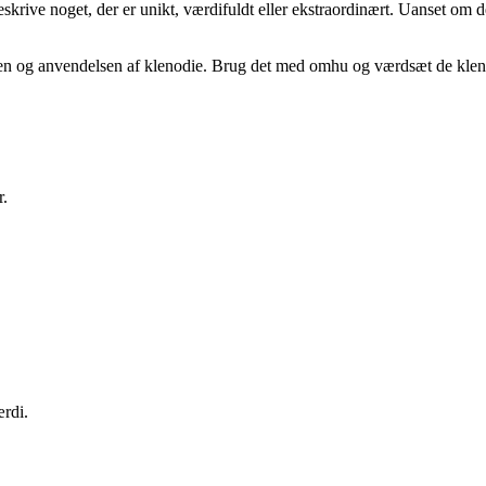
krive noget, der er unikt, værdifuldt eller ekstraordinært. Uanset om de
ngen og anvendelsen af klenodie. Brug det med omhu og værdsæt de klenod
r.
ærdi.