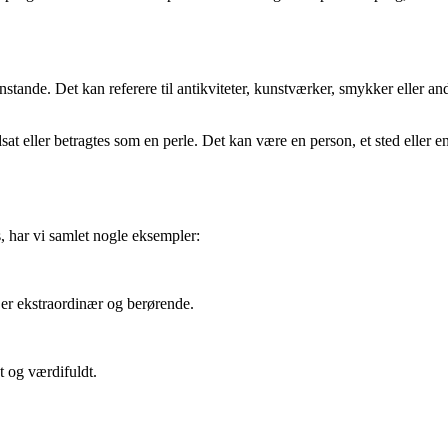
stande. Det kan referere til antikviteter, kunstværker, smykker eller andr
dsat eller betragtes som en perle. Det kan være en person, et sted eller e
s, har vi samlet nogle eksempler:
 er ekstraordinær og berørende.
nt og værdifuldt.