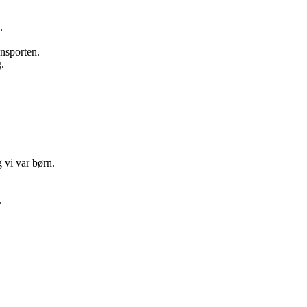
.
ansporten.
.
 vi var børn.
.