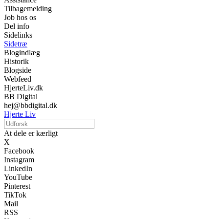
Tilbagemelding
Job hos os
Del info
Sidelinks
Sidetræ
Blogindlæg
Historik
Blogside
Webfeed
HjerteLiv.dk
BB Digital
hej@bbdigital.dk
Hjerte Liv
At dele er kærligt
X
Facebook
Instagram
LinkedIn
YouTube
Pinterest
TikTok
Mail
RSS