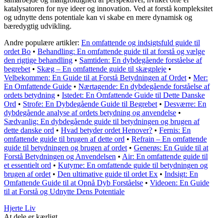
katalysatoren for nye ideer og innovation. Ved at forstå kompleksitet
og udnytte dens potentiale kan vi skabe en mere dynamisk og
bæredygtig udvikling.
Andre populære artikler:
En omfattende og indsigtsfuld guide til
ordet Bo
•
Behandling: En omfattende guide til at forstå og vælge
den rigtige behandling
•
Samtiden: En dybdegående forståelse af
begrebet
•
Skæg – En omfattende guide til skægpleje
•
Velbekommen: En Guide til at Forstå Betydningen af Ordet
•
Mer:
En Omfattende Guide
•
Nærtagende: En dybdegående forståelse af
ordets betydning
•
Istedet: En Omfattende Guide til Dette Danske
Ord
•
Strofe: En Dybdegående Guide til Begrebet
•
Desværre: En
dybdegående analyse af ordets betydning og anvendelse
•
Sædvanlig: En dybdegående guide til betydningen og brugen af
dette danske ord
•
Hvad betyder ordet Henover?
•
Fernis: En
omfattende guide til brugen af dette ord
•
Refrain – En omfattende
guide til betydningen og brugen af ordet
•
Generøs: En Guide til at
Forstå Betydningen og Anvendelsen
•
Air: En omfattende guide til
et essentielt ord
•
Kutyme: En omfattende guide til betydningen og
brugen af ordet
•
Den ultimative guide til ordet Ex
•
Indsigt: En
Omfattende Guide til at Opnå Dyb Forståelse
•
Videoen: En Guide
til at Forstå og Udnytte Dens Potentiale
Hjerte Liv
At dele er kærligt