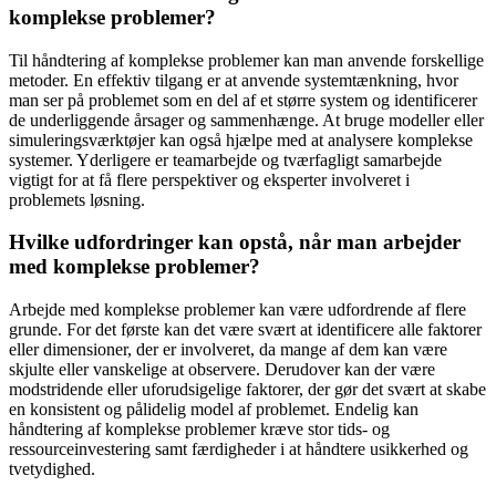
komplekse problemer?
Til håndtering af komplekse problemer kan man anvende forskellige
metoder. En effektiv tilgang er at anvende systemtænkning, hvor
man ser på problemet som en del af et større system og identificerer
de underliggende årsager og sammenhænge. At bruge modeller eller
simuleringsværktøjer kan også hjælpe med at analysere komplekse
systemer. Yderligere er teamarbejde og tværfagligt samarbejde
vigtigt for at få flere perspektiver og eksperter involveret i
problemets løsning.
Hvilke udfordringer kan opstå, når man arbejder
med komplekse problemer?
Arbejde med komplekse problemer kan være udfordrende af flere
grunde. For det første kan det være svært at identificere alle faktorer
eller dimensioner, der er involveret, da mange af dem kan være
skjulte eller vanskelige at observere. Derudover kan der være
modstridende eller uforudsigelige faktorer, der gør det svært at skabe
en konsistent og pålidelig model af problemet. Endelig kan
håndtering af komplekse problemer kræve stor tids- og
ressourceinvestering samt færdigheder i at håndtere usikkerhed og
tvetydighed.