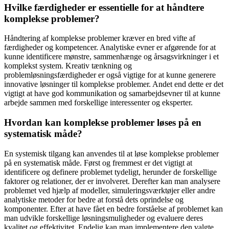
Hvilke færdigheder er essentielle for at håndtere
komplekse problemer?
Håndtering af komplekse problemer kræver en bred vifte af
færdigheder og kompetencer. Analytiske evner er afgørende for at
kunne identificere mønstre, sammenhænge og årsagsvirkninger i et
komplekst system. Kreativ tænkning og
problemløsningsfærdigheder er også vigtige for at kunne generere
innovative løsninger til komplekse problemer. Andet end dette er det
vigtigt at have god kommunikation og samarbejdsevner til at kunne
arbejde sammen med forskellige interessenter og eksperter.
Hvordan kan komplekse problemer løses på en
systematisk måde?
En systemisk tilgang kan anvendes til at løse komplekse problemer
på en systematisk måde. Først og fremmest er det vigtigt at
identificere og definere problemet tydeligt, herunder de forskellige
faktorer og relationer, der er involveret. Derefter kan man analysere
problemet ved hjælp af modeller, simuleringsværktøjer eller andre
analytiske metoder for bedre at forstå dets oprindelse og
komponenter. Efter at have fået en bedre forståelse af problemet kan
man udvikle forskellige løsningsmuligheder og evaluere deres
kvalitet og effektivitet. Endelig kan man implementere den valgte