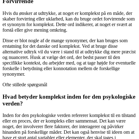
Forvirrende
Hvis du ønsker at udtrykke, at noget er komplekst på en måde, der
skaber forvirring eller uklarhed, kan du bruge ordet forvirrende som
et synonym for komplekst. Dette ord indikerer, at noget er svært at
forstå eller give mening omkring.
Disse er blot nogle af de mange synonymer, der kan bruges som
erstatning for det danske ord komplekst. Ved at bruge disse
alternative udtryk vil du være i stand til at udtrykke dig mere præcist
og nuanceret. Husk at vælge det ord, der bedst passer til den
specifikke kontekst, du arbejder med, og at tage højde for eventuelle
forskelle i betydning eller konnotation mellem de forskellige
synonymer.
Ofte stillede spørgsmål
Hvad betyder komplekst inden for den psykologiske
verden?
Inden for den psykologiske verden refererer komplekst til en tilstand
eller en proces, der er kompleks eller sammensat. Det kan være
noget, der involverer flere faktorer, der interagerer og påvirker
hinanden på forskellige måder. Det kan også henvise til ideen om at
have et stort antal variabler eller elementer, der skal tages i