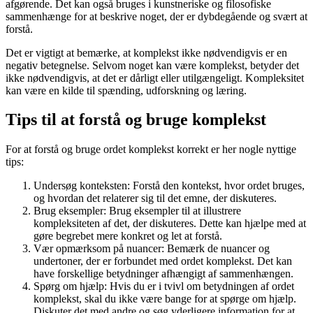
afgørende. Det kan også bruges i kunstneriske og filosofiske
sammenhænge for at beskrive noget, der er dybdegående og svært at
forstå.
Det er vigtigt at bemærke, at komplekst ikke nødvendigvis er en
negativ betegnelse. Selvom noget kan være komplekst, betyder det
ikke nødvendigvis, at det er dårligt eller utilgængeligt. Kompleksitet
kan være en kilde til spænding, udforskning og læring.
Tips til at forstå og bruge komplekst
For at forstå og bruge ordet komplekst korrekt er her nogle nyttige
tips:
Undersøg konteksten: Forstå den kontekst, hvor ordet bruges,
og hvordan det relaterer sig til det emne, der diskuteres.
Brug eksempler: Brug eksempler til at illustrere
kompleksiteten af det, der diskuteres. Dette kan hjælpe med at
gøre begrebet mere konkret og let at forstå.
Vær opmærksom på nuancer: Bemærk de nuancer og
undertoner, der er forbundet med ordet komplekst. Det kan
have forskellige betydninger afhængigt af sammenhængen.
Spørg om hjælp: Hvis du er i tvivl om betydningen af ordet
komplekst, skal du ikke være bange for at spørge om hjælp.
Diskuter det med andre og søg yderligere information for at