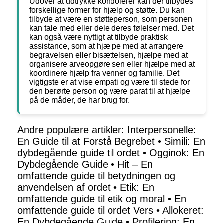
Udover at udtrykke kondolerer kan der tilbydes
forskellige former for hjælp og støtte. Du kan
tilbyde at være en støtteperson, som personen
kan tale med eller dele deres følelser med. Det
kan også være nyttigt at tilbyde praktisk
assistance, som at hjælpe med at arrangere
begravelsen eller bisættelsen, hjælpe med at
organisere arveopgørelsen eller hjælpe med at
koordinere hjælp fra venner og familie. Det
vigtigste er at vise empati og være til stede for
den berørte person og være parat til at hjælpe
på de måder, de har brug for.
Andre populære artikler:
Interpersonelle:
En Guide til at Forstå Begrebet
•
Simili: En
dybdegående guide til ordet
•
Ogginok: En
Dybdegående Guide
•
Hit – En
omfattende guide til betydningen og
anvendelsen af ordet
•
Etik: En
omfattende guide til etik og moral
•
En
omfattende guide til ordet Vers
•
Allokeret:
En Dybdegående Guide
•
Profilering: En