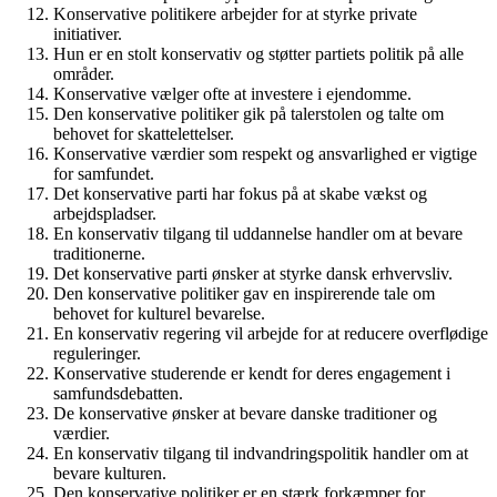
Konservative politikere arbejder for at styrke private
initiativer.
Hun er en stolt konservativ og støtter partiets politik på alle
områder.
Konservative vælger ofte at investere i ejendomme.
Den konservative politiker gik på talerstolen og talte om
behovet for skattelettelser.
Konservative værdier som respekt og ansvarlighed er vigtige
for samfundet.
Det konservative parti har fokus på at skabe vækst og
arbejdspladser.
En konservativ tilgang til uddannelse handler om at bevare
traditionerne.
Det konservative parti ønsker at styrke dansk erhvervsliv.
Den konservative politiker gav en inspirerende tale om
behovet for kulturel bevarelse.
En konservativ regering vil arbejde for at reducere overflødige
reguleringer.
Konservative studerende er kendt for deres engagement i
samfundsdebatten.
De konservative ønsker at bevare danske traditioner og
værdier.
En konservativ tilgang til indvandringspolitik handler om at
bevare kulturen.
Den konservative politiker er en stærk forkæmper for