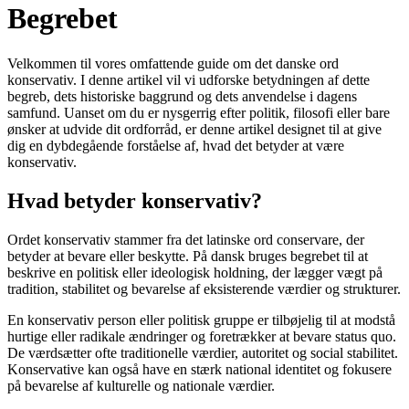
Begrebet
Velkommen til vores omfattende guide om det danske ord
konservativ. I denne artikel vil vi udforske betydningen af ​​dette
begreb, dets historiske baggrund og dets anvendelse i dagens
samfund. Uanset om du er nysgerrig efter politik, filosofi eller bare
ønsker at udvide dit ordforråd, er denne artikel designet til at give
dig en dybdegående forståelse af, hvad det betyder at være
konservativ.
Hvad betyder konservativ?
Ordet konservativ stammer fra det latinske ord conservare, der
betyder at bevare eller beskytte. På dansk bruges begrebet til at
beskrive en politisk eller ideologisk holdning, der lægger vægt på
tradition, stabilitet og bevarelse af eksisterende værdier og strukturer.
En konservativ person eller politisk gruppe er tilbøjelig til at modstå
hurtige eller radikale ændringer og foretrækker at bevare status quo.
De værdsætter ofte traditionelle værdier, autoritet og social stabilitet.
Konservative kan også have en stærk national identitet og fokusere
på bevarelse af kulturelle og nationale værdier.