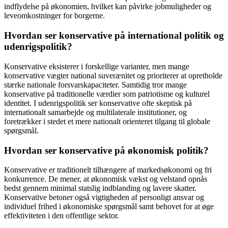
indflydelse på økonomien, hvilket kan påvirke jobmuligheder og
leveomkostninger for borgerne.
Hvordan ser konservative på international politik og
udenrigspolitik?
Konservative eksisterer i forskellige varianter, men mange
konservative vægter national suverænitet og prioriterer at opretholde
stærke nationale forsvarskapaciteter. Samtidig tror mange
konservative på traditionelle værdier som patriotisme og kulturel
identitet. I udenrigspolitik ser konservative ofte skeptisk på
internationalt samarbejde og multilaterale institutioner, og
foretrækker i stedet et mere nationalt orienteret tilgang til globale
spørgsmål.
Hvordan ser konservative på økonomisk politik?
Konservative er traditionelt tilhængere af markedsøkonomi og fri
konkurrence. De mener, at økonomisk vækst og velstand opnås
bedst gennem minimal statslig indblanding og lavere skatter.
Konservative betoner også vigtigheden af ​​personligt ansvar og
individuel frihed i økonomiske spørgsmål samt behovet for at øge
effektiviteten i den offentlige sektor.