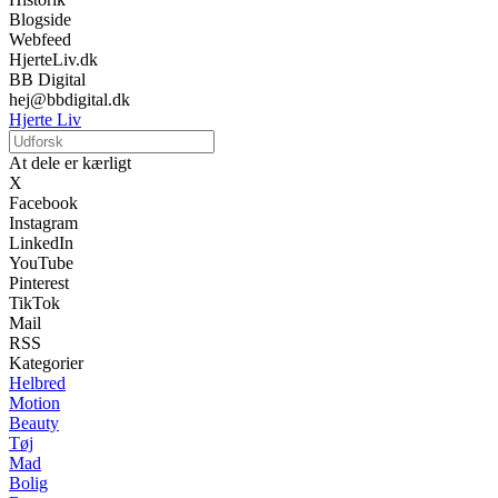
Blogside
Webfeed
HjerteLiv.dk
BB Digital
hej@bbdigital.dk
Hjerte Liv
At dele er kærligt
X
Facebook
Instagram
LinkedIn
YouTube
Pinterest
TikTok
Mail
RSS
Kategorier
Helbred
Motion
Beauty
Tøj
Mad
Bolig