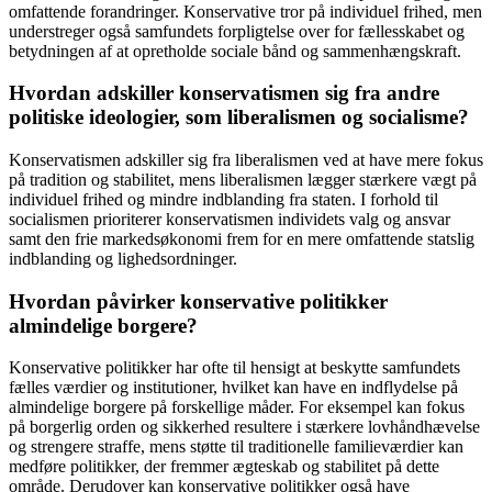
omfattende forandringer. Konservative tror på individuel frihed, men
understreger også samfundets forpligtelse over for fællesskabet og
betydningen af ​​at opretholde sociale bånd og sammenhængskraft.
Hvordan adskiller konservatismen sig fra andre
politiske ideologier, som liberalismen og socialisme?
Konservatismen adskiller sig fra liberalismen ved at have mere fokus
på tradition og stabilitet, mens liberalismen lægger stærkere vægt på
individuel frihed og mindre indblanding fra staten. I forhold til
socialismen prioriterer konservatismen individets valg og ansvar
samt den frie markedsøkonomi frem for en mere omfattende statslig
indblanding og lighedsordninger.
Hvordan påvirker konservative politikker
almindelige borgere?
Konservative politikker har ofte til hensigt at beskytte samfundets
fælles værdier og institutioner, hvilket kan have en indflydelse på
almindelige borgere på forskellige måder. For eksempel kan fokus
på borgerlig orden og sikkerhed resultere i stærkere lovhåndhævelse
og strengere straffe, mens støtte til traditionelle familieværdier kan
medføre politikker, der fremmer ægteskab og stabilitet på dette
område. Derudover kan konservative politikker også have