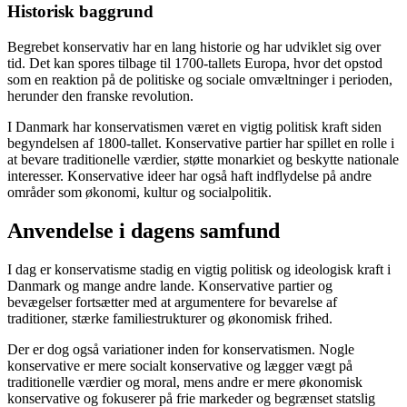
Historisk baggrund
Begrebet konservativ har en lang historie og har udviklet sig over
tid. Det kan spores tilbage til 1700-tallets Europa, hvor det opstod
som en reaktion på de politiske og sociale omvæltninger i perioden,
herunder den franske revolution.
I Danmark har konservatismen været en vigtig politisk kraft siden
begyndelsen af ​​1800-tallet. Konservative partier har spillet en rolle i
at bevare traditionelle værdier, støtte monarkiet og beskytte nationale
interesser. Konservative ideer har også haft indflydelse på andre
områder som økonomi, kultur og socialpolitik.
Anvendelse i dagens samfund
I dag er konservatisme stadig en vigtig politisk og ideologisk kraft i
Danmark og mange andre lande. Konservative partier og
bevægelser fortsætter med at argumentere for bevarelse af
traditioner, stærke familiestrukturer og økonomisk frihed.
Der er dog også variationer inden for konservatismen. Nogle
konservative er mere socialt konservative og lægger vægt på
traditionelle værdier og moral, mens andre er mere økonomisk
konservative og fokuserer på frie markeder og begrænset statslig