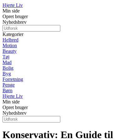
Hjerte Liv
Min side
Opret bruger
Nyhedsbrev
Kategorier
Helbred
Motion
Beauty
Tøj
Mad
Bolig
Byg
Forretning
Penge
Børn
Hjerte Liv
Min side
Opret bruger
Nyhedsbrev
Konservativ: En Guide til