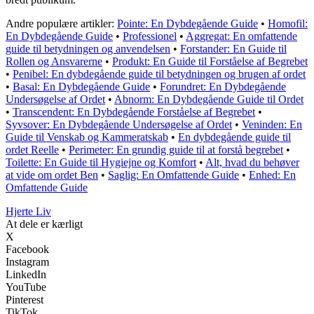
Andre populære artikler:
Pointe: En Dybdegående Guide
•
Homofil:
En Dybdegående Guide
•
Professionel
•
Aggregat: En omfattende
guide til betydningen og anvendelsen
•
Forstander: En Guide til
Rollen og Ansvarerne
•
Produkt: En Guide til Forståelse af Begrebet
•
Penibel: En dybdegående guide til betydningen og brugen af ordet
•
Basal: En Dybdegående Guide
•
Forundret: En Dybdegående
Undersøgelse af Ordet
•
Abnorm: En Dybdegående Guide til Ordet
•
Transcendent: En Dybdegående Forståelse af Begrebet
•
Syvsover: En Dybdegående Undersøgelse af Ordet
•
Veninden: En
Guide til Venskab og Kammeratskab
•
En dybdegående guide til
ordet Reelle
•
Perimeter: En grundig guide til at forstå begrebet
•
Toilette: En Guide til Hygiejne og Komfort
•
Alt, hvad du behøver
at vide om ordet Ben
•
Saglig: En Omfattende Guide
•
Enhed: En
Omfattende Guide
Hjerte Liv
At dele er kærligt
X
Facebook
Instagram
LinkedIn
YouTube
Pinterest
TikTok