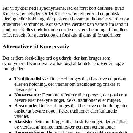
Før vi dykker ned i synonymerne, lad os først kort definere, hvad
Konservativ betyder. Ordet Konservativ refererer til en politisk
ideologi eller holdning, der ønsker at bevare traditionelle værdier og
strukturer i samfundet. Konservative værdier kan variere fra land til
land, men fælles træk inkluderer ofte en stærk betoning af familiens
rolle, respekt for autoritet og en forsigtig tilgang til forandringer.
Alternativer til Konservativ
Der er flere forskellige ord og udtryk, der kan bruges som
synonymer til Konservativ afhængigt af konteksten. Her er nogle
muligheder:
Traditionalistisk:
Dette ord bruges til at beskrive en person
eller en holdning, der værner om traditioner og ønsker at
bevare dem.
Konservator:
Dette ord refererer til en person, der ønsker at
bevare eller beskytte noget, f.eks. traditioner eller miljøet.
Bevarende:
Dette ord bruges til at beskrive en holdning, der
ønsker at bevare noget, f.eks. traditioner eller kulturelle
værdier.
Klassisk:
Dette ord bruges til at beskrive noget, der er tidløst
og værdsat af mange mennesker gennem generationer.
Konservatisme:
Dette ord henviser til den politiske ideologi