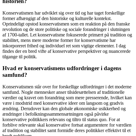
historien?
Konservatismen har udviklet sig over tid og har taget forskellige
former afhængigt af den historiske og kulturelle kontekst.
Oprindeligt opstod konservatismen som en reaktion på den franske
revolution og de store politiske og sociale forandringer i slutningen
af ​​1700-tallet. Let konservatisme fokuserede primært på tradition og
stabilitet, mens mere moderne former for konservatisme har
inkorporeret frihed og individuel ret som vigtige elementer. I dag
findes der en bred vifte af konservative perspektiver og nuancerede
tilgange til politik.
Hvad er konservatismens udfordringer i dagens
samfund?
Konservatismen står over for forskellige udfordringer i det moderne
samfund. Nogle mennesker anser tilsidesættelsen af traditionelle
værdier og kravet om forandring som mere presserende, hvilket kan
være i modstrid med konservative ideer om langsom og gradvis
ændring. Derudover kan den globale økonomiske usikkerhed og
ændringer i befolkningssammensætningen også påvirke
konservative politikkers relevans og tiltro til status quo. For at
forblive relevante skal konservative fortsat argumentere for værdien
af tradition og stabilitet samt formidle deres politikker effektivt til et
bredt publikum.