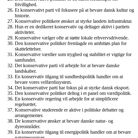
frivillighed.
Et konservativt parti vil fokusere på at bevare dansk kultur og
historie.
Konservative politikere ønsker at styrke landets infrastruktur.
Hun er en dedikeret konservativ og deltager aktivt i partiets
aktiviteter.
Konservative vælger ofte at støtte lokale erhvervsdrivende.
Den konservative politiker fremlagde en ambitiøs plan for
skattelettelser.
Konservative værdier som tryghed og stabilitet er vigtige for
samfundet.
Det konservative parti vil arbejde for at bevare danske
landskaber.
En konservativ tilgang til sundhedspolitik handler om at
bevare vores velfærdssystem.
Det konservative parti har fokus på at styrke dansk eksport.
Den konservative politiker deltog i et panel om værdipolitik.
En konservativ regering vil arbejde for at simplificere
regelsættet.
Konservative studerende er aktive i politiske debatter og
arrangementer.
De konservative ønsker at bevare danske natur- og
dyreområder.
En konservativ tilgang til energipolitik handler om at bevare
naturressourcer.