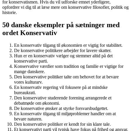
for konservatismen. Hvis du vil udforske emnet yderligere,
opfordrer vi dig til at læse mere om konservative filosofier, politik og
historie.
50 danske eksempler på sætninger med
ordet Konservativ
En konservativ tilgang til økonomien er vigtig for stabilitet.
De konservative politikere arbejder for lavere skatter.
Hun er en konservativ vælger og stemmer altid på det
konservative parti.
Konservative værdier som tradition og familie er vigtige for
mange danskere.
Den konservative politiker talte om behovet for at bevare
vores kulturarv.
En konservativ regering vil fokusere på at mindske
bureaukrati.
Den konservative studerende forening arrangerede et
debatmøde om økonomi.
De konservative ønsker at styrke forsvarsbudgettet.
En konservativ tilgang til miljøproblemer handler om at
bevare naturen.
Den konservative politiker er kendt for sin klare tale.
Et konservativt parti vil typisk have fokus på frihed og ansvar.