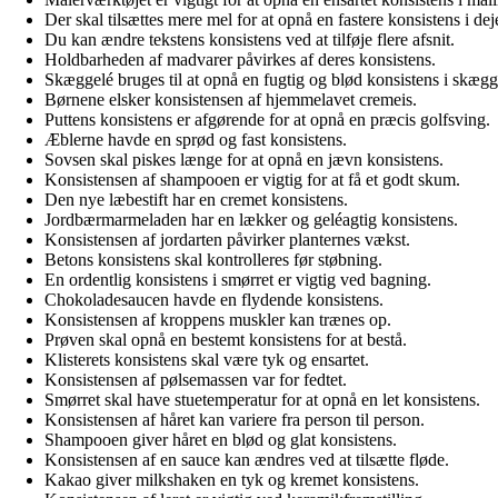
Der skal tilsættes mere mel for at opnå en fastere konsistens i dej
Du kan ændre tekstens konsistens ved at tilføje flere afsnit.
Holdbarheden af madvarer påvirkes af deres konsistens.
Skæggelé bruges til at opnå en fugtig og blød konsistens i skægg
Børnene elsker konsistensen af hjemmelavet cremeis.
Puttens konsistens er afgørende for at opnå en præcis golfsving.
Æblerne havde en sprød og fast konsistens.
Sovsen skal piskes længe for at opnå en jævn konsistens.
Konsistensen af shampooen er vigtig for at få et godt skum.
Den nye læbestift har en cremet konsistens.
Jordbærmarmeladen har en lækker og geléagtig konsistens.
Konsistensen af jordarten påvirker planternes vækst.
Betons konsistens skal kontrolleres før støbning.
En ordentlig konsistens i smørret er vigtig ved bagning.
Chokoladesaucen havde en flydende konsistens.
Konsistensen af kroppens muskler kan trænes op.
Prøven skal opnå en bestemt konsistens for at bestå.
Klisterets konsistens skal være tyk og ensartet.
Konsistensen af pølsemassen var for fedtet.
Smørret skal have stuetemperatur for at opnå en let konsistens.
Konsistensen af håret kan variere fra person til person.
Shampooen giver håret en blød og glat konsistens.
Konsistensen af en sauce kan ændres ved at tilsætte fløde.
Kakao giver milkshaken en tyk og kremet konsistens.