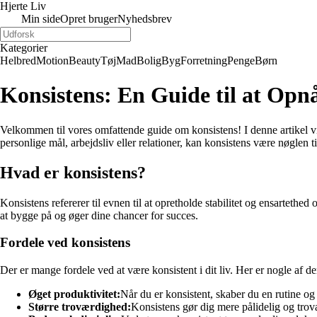
Hjerte Liv
Min side
Opret bruger
Nyhedsbrev
Kategorier
Helbred
Motion
Beauty
Tøj
Mad
Bolig
Byg
Forretning
Penge
Børn
Konsistens: En Guide til at Opnå
Velkommen til vores omfattende guide om konsistens! I denne artikel vil
personlige mål, arbejdsliv eller relationer, kan konsistens være nøglen ti
Hvad er konsistens?
Konsistens refererer til evnen til at opretholde stabilitet og ensartethe
at bygge på og øger dine chancer for succes.
Fordele ved konsistens
Der er mange fordele ved at være konsistent i dit liv. Her er nogle af d
Øget produktivitet:
Når du er konsistent, skaber du en rutine og 
Større troværdighed:
Konsistens gør dig mere pålidelig og trovæ