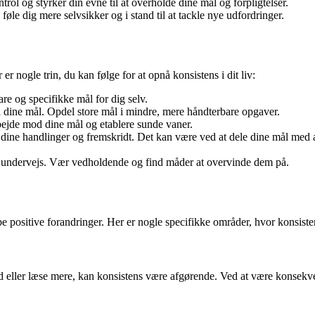
rol og styrker din evne til at overholde dine mål og forpligtelser.
føle dig mere selvsikker og i stand til at tackle nye udfordringer.
 nogle trin, du kan følge for at opnå konsistens i dit liv:
are og specifikke mål for dig selv.
 dine mål. Opdel store mål i mindre, mere håndterbare opgaver.
arbejde mod dine mål og etablere sunde vaner.
 dine handlinger og fremskridt. Det kan være ved at dele dine mål med an
r undervejs. Vær vedholdende og find måder at overvinde dem på.
abe positive forandringer. Her er nogle specifikke områder, hvor konsist
ed eller læse mere, kan konsistens være afgørende. Ved at være konsekv