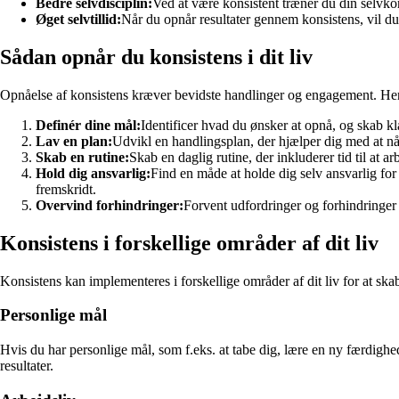
Bedre selvdisciplin:
Ved at være konsistent træner du din selvkont
Øget selvtillid:
Når du opnår resultater gennem konsistens, vil du 
Sådan opnår du konsistens i dit liv
Opnåelse af konsistens kræver bevidste handlinger og engagement. Her er
Definér dine mål:
Identificer hvad du ønsker at opnå, og skab kl
Lav en plan:
Udvikl en handlingsplan, der hjælper dig med at nå
Skab en rutine:
Skab en daglig rutine, der inkluderer tid til at 
Hold dig ansvarlig:
Find en måde at holde dig selv ansvarlig for
fremskridt.
Overvind forhindringer:
Forvent udfordringer og forhindringe
Konsistens i forskellige områder af dit liv
Konsistens kan implementeres i forskellige områder af dit liv for at sk
Personlige mål
Hvis du har personlige mål, som f.eks. at tabe dig, lære en ny færdigh
resultater.