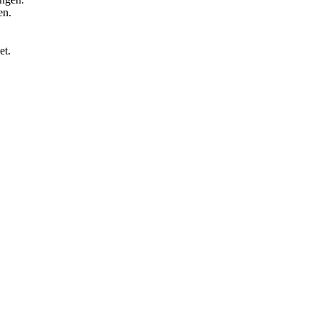
en.
et.