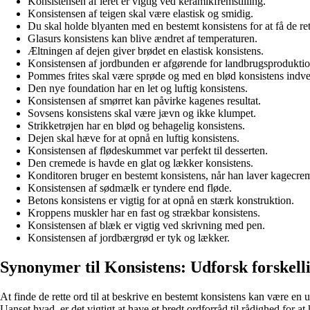
Konsistensen af leret er vigtig ved keramikfremstilling.
Konsistensen af teigen skal være elastisk og smidig.
Du skal holde blyanten med en bestemt konsistens for at få de rett
Glasurs konsistens kan blive ændret af temperaturen.
Æltningen af dejen giver brødet en elastisk konsistens.
Konsistensen af jordbunden er afgørende for landbrugsprodukti
Pommes frites skal være sprøde og med en blød konsistens indve
Den nye foundation har en let og luftig konsistens.
Konsistensen af smørret kan påvirke kagenes resultat.
Sovsens konsistens skal være jævn og ikke klumpet.
Strikketrøjen har en blød og behagelig konsistens.
Dejen skal hæve for at opnå en luftig konsistens.
Konsistensen af flødeskummet var perfekt til desserten.
Den cremede is havde en glat og lækker konsistens.
Konditoren bruger en bestemt konsistens, når han laver kagecre
Konsistensen af sødmælk er tyndere end fløde.
Betons konsistens er vigtig for at opnå en stærk konstruktion.
Kroppens muskler har en fast og strækbar konsistens.
Konsistensen af blæk er vigtig ved skrivning med pen.
Konsistensen af jordbærgrød er tyk og lækker.
Synonymer til Konsistens: Udforsk forskelli
At finde de rette ord til at beskrive en bestemt konsistens kan være en u
Uanset hvad, er det vigtigt at have et bredt ordforråd til rådighed for 