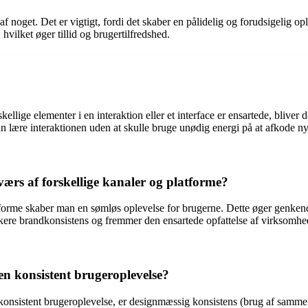
t af noget. Det er vigtigt, fordi det skaber en pålidelig og forudsigelig o
hvilket øger tillid og brugertilfredshed.
llige elementer i en interaktion eller et interface er ensartede, bliver 
kan lære interaktionen uden at skulle bruge unødig energi på at afkode n
værs af forskellige kanaler og platforme?
atforme skaber man en sømløs oplevelse for brugerne. Dette øger genkend
rkere brandkonsistens og fremmer den ensartede opfattelse af virksomhe
en konsistent brugeroplevelse?
konsistent brugeroplevelse, er designmæssig konsistens (brug af samme t