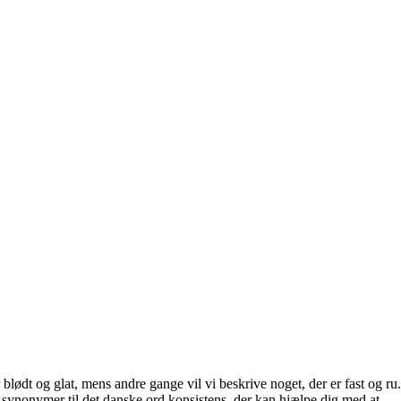
blødt og glat, mens andre gange vil vi beskrive noget, der er fast og ru.
ge synonymer til det danske ord konsistens, der kan hjælpe dig med at