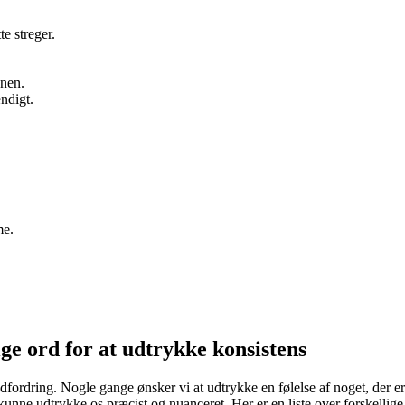
e streger.
onen.
ndigt.
me.
ge ord for at udtrykke konsistens
dfordring. Nogle gange ønsker vi at udtrykke en følelse af noget, der er 
at kunne udtrykke os præcist og nuanceret. Her er en liste over forskelli