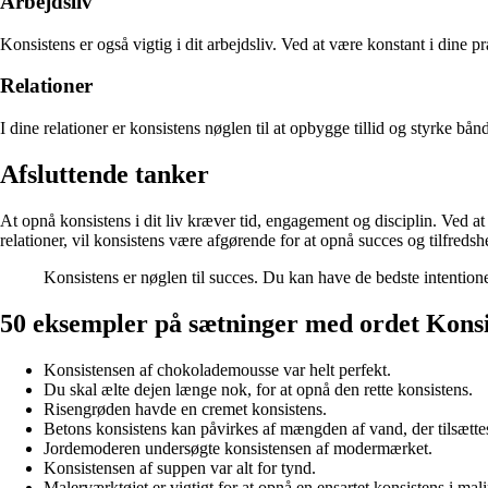
Arbejdsliv
Konsistens er også vigtig i dit arbejdsliv. Ved at være konstant i dine
Relationer
I dine relationer er konsistens nøglen til at opbygge tillid og styrke bå
Afsluttende tanker
At opnå konsistens i dit liv kræver tid, engagement og disciplin. Ved at 
relationer, vil konsistens være afgørende for at opnå succes og tilfredsh
Konsistens er nøglen til succes. Du kan have de bedste intention
50 eksempler på sætninger med ordet Konsi
Konsistensen af chokolademousse var helt perfekt.
Du skal ælte dejen længe nok, for at opnå den rette konsistens.
Risengrøden havde en cremet konsistens.
Betons konsistens kan påvirkes af mængden af vand, der tilsætte
Jordemoderen undersøgte konsistensen af modermærket.
Konsistensen af suppen var alt for tynd.
Malerværktøjet er vigtigt for at opnå en ensartet konsistens i mal