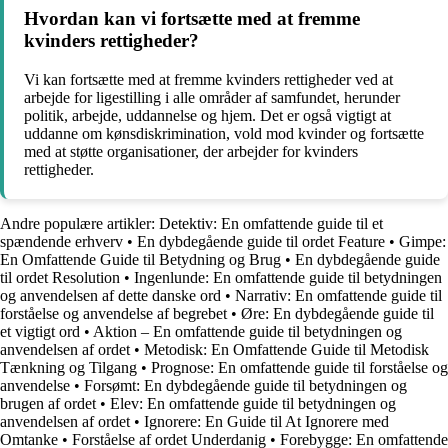
Hvordan kan vi fortsætte med at fremme
kvinders rettigheder?
Vi kan fortsætte med at fremme kvinders rettigheder ved at
arbejde for ligestilling i alle områder af samfundet, herunder
politik, arbejde, uddannelse og hjem. Det er også vigtigt at
uddanne om kønsdiskrimination, vold mod kvinder og fortsætte
med at støtte organisationer, der arbejder for kvinders
rettigheder.
Andre populære artikler:
Detektiv: En omfattende guide til et
spændende erhverv
•
En dybdegående guide til ordet Feature
•
Gimpe:
En Omfattende Guide til Betydning og Brug
•
En dybdegående guide
til ordet Resolution
•
Ingenlunde: En omfattende guide til betydningen
og anvendelsen af dette danske ord
•
Narrativ: En omfattende guide til
forståelse og anvendelse af begrebet
•
Øre: En dybdegående guide til
et vigtigt ord
•
Aktion – En omfattende guide til betydningen og
anvendelsen af ordet
•
Metodisk: En Omfattende Guide til Metodisk
Tænkning og Tilgang
•
Prognose: En omfattende guide til forståelse og
anvendelse
•
Forsømt: En dybdegående guide til betydningen og
brugen af ordet
•
Elev: En omfattende guide til betydningen og
anvendelsen af ordet
•
Ignorere: En Guide til At Ignorere med
Omtanke
•
Forståelse af ordet Underdanig
•
Forebygge: En omfattende