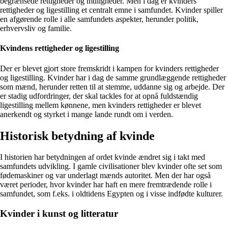
begrænsede rettigheder og muligheder. Men i dag er kvinders
rettigheder og ligestilling et centralt emne i samfundet. Kvinder spiller
en afgørende rolle i alle samfundets aspekter, herunder politik,
erhvervsliv og familie.
Kvindens rettigheder og ligestilling
Der er blevet gjort store fremskridt i kampen for kvinders rettigheder
og ligestilling. Kvinder har i dag de samme grundlæggende rettigheder
som mænd, herunder retten til at stemme, uddanne sig og arbejde. Der
er stadig udfordringer, der skal tackles for at opnå fuldstændig
ligestilling mellem kønnene, men kvinders rettigheder er blevet
anerkendt og styrket i mange lande rundt om i verden.
Historisk betydning af kvinde
I historien har betydningen af ordet kvinde ændret sig i takt med
samfundets udvikling. I gamle civilisationer blev kvinder ofte set som
fødemaskiner og var underlagt mænds autoritet. Men der har også
været perioder, hvor kvinder har haft en mere fremtrædende rolle i
samfundet, som f.eks. i oldtidens Egypten og i visse indfødte kulturer.
Kvinder i kunst og litteratur