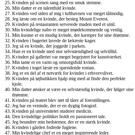
Kvinden på scenen sang med en smuk stemme.
Min datter er en talentfuld kvinde.
Kvinden ved siden af ​​mig i lufthavnen var meget tålmodig.
Jeg læste om en kvinde, der besteg Mount Everest.
Kvinden på restauranten serverede maden med et smil.
Min kvindelige nabo er meget imødekommende og venlig.
Min kusine er en modig kvinde, der kæmper for sine drømme.
Kvinden i bageriet lavede de lækreste kager.
Jeg så en kvinde, der joggede i parken.
Hun er en kvinde med stor selvstændighed og selvtillid.
Kvinden på galleriet var meget begejstret for kunstværket.
Min tante er en varm og omsorgsfuld kvinde.
Kvinden i toget læste en spændende roman.
Jeg er en del af et netværk for kvinder i erhvervslivet.
Kvinden på tøjbutikken hjalp mig med at finde den perfekte
kjole.
Min datter ønsker at være en selvstændig kvinde, der følger sine
drømme.
Kvinden på teatret blev rørt til tårer af forestillingen.
Jeg har en veninde, der er en dygtig fotograf.
Kvinden på universitetet studerer medicin.
Den kvindelige politiker holdt en passioneret tale.
Jeg beundrer min bedstemor, der er en stærk kvinde.
Kvinden i gården fodrede fuglene.
Min kvindelige chef er en meget inspirerende leder.