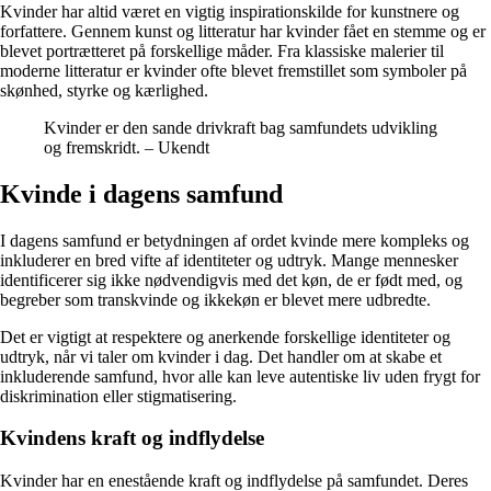
Kvinder har altid været en vigtig inspirationskilde for kunstnere og
forfattere. Gennem kunst og litteratur har kvinder fået en stemme og er
blevet portrætteret på forskellige måder. Fra klassiske malerier til
moderne litteratur er kvinder ofte blevet fremstillet som symboler på
skønhed, styrke og kærlighed.
Kvinder er den sande drivkraft bag samfundets udvikling
og fremskridt. – Ukendt
Kvinde i dagens samfund
I dagens samfund er betydningen af ordet kvinde mere kompleks og
inkluderer en bred vifte af identiteter og udtryk. Mange mennesker
identificerer sig ikke nødvendigvis med det køn, de er født med, og
begreber som transkvinde og ikkekøn er blevet mere udbredte.
Det er vigtigt at respektere og anerkende forskellige identiteter og
udtryk, når vi taler om kvinder i dag. Det handler om at skabe et
inkluderende samfund, hvor alle kan leve autentiske liv uden frygt for
diskrimination eller stigmatisering.
Kvindens kraft og indflydelse
Kvinder har en enestående kraft og indflydelse på samfundet. Deres