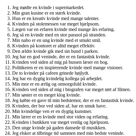
Jeg mødte en kvinde i supermarkedet.
Min gran kusine er en stærk kvinde.
Hun er en kreativ kvinde med mange talenter.
Kvinden på stolemessen var meget hjælpsom.
Lægen var en erfaren kvinde med mange års erfaring.
Jeg så en kvinde med en stor parasol på stranden.
Min nabo er en ung kvinde med et smukt smil.
Kvinden på kontoret er altid meget effektiv.
Den ældre kvinde gik med sin hund i parken.
Jeg har en god veninde, der er en fantastisk kvinde.
Kvinden ved siden af ​​mig på bussen læser en bog.
Politikeren er en inspirerende kvinde med mange visioner.
De to kvinder på cafeen grinede højlydt.
Jeg har en dygtig kvindelig kollega på arbejdet.
Min mor er en ærlig og omsorgsfuld kvinde.
Kvinden ved siden af ​​mig i biografen var meget rørt af filmen.
Min søster er en meget klog kvinde.
Jeg købte en gave til min bedstemor, der er en fantastisk kvinde.
Kvinden, der bor ved siden af, har en smuk have.
Min kvindelige ven er en dygtig kunstner.
Min lærer er en kvinde med stor viden og erfaring.
Kvinden i butikken var meget venlig og hjælpsom.
Den unge kvinde på gaden dansede til musikken.
Jeg elsker at tilbringe tid sammen med min bedste veninde.