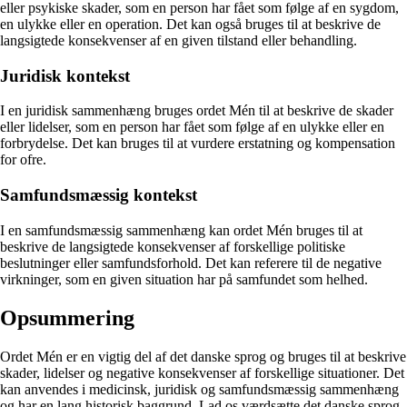
eller psykiske skader, som en person har fået som følge af en sygdom,
en ulykke eller en operation. Det kan også bruges til at beskrive de
langsigtede konsekvenser af en given tilstand eller behandling.
Juridisk kontekst
I en juridisk sammenhæng bruges ordet Mén til at beskrive de skader
eller lidelser, som en person har fået som følge af en ulykke eller en
forbrydelse. Det kan bruges til at vurdere erstatning og kompensation
for ofre.
Samfundsmæssig kontekst
I en samfundsmæssig sammenhæng kan ordet Mén bruges til at
beskrive de langsigtede konsekvenser af forskellige politiske
beslutninger eller samfundsforhold. Det kan referere til de negative
virkninger, som en given situation har på samfundet som helhed.
Opsummering
Ordet Mén er en vigtig del af det danske sprog og bruges til at beskrive
skader, lidelser og negative konsekvenser af forskellige situationer. Det
kan anvendes i medicinsk, juridisk og samfundsmæssig sammenhæng
og har en lang historisk baggrund. Lad os værdsætte det danske sprog