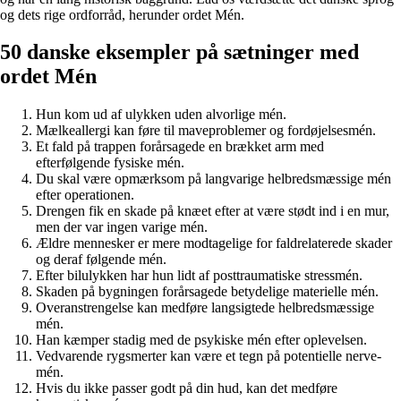
og dets rige ordforråd, herunder ordet Mén.
50 danske eksempler på sætninger med
ordet Mén
Hun kom ud af ulykken uden alvorlige mén.
Mælkeallergi kan føre til maveproblemer og fordøjelsesmén.
Et fald på trappen forårsagede en brækket arm med
efterfølgende fysiske mén.
Du skal være opmærksom på langvarige helbredsmæssige mén
efter operationen.
Drengen fik en skade på knæet efter at være stødt ind i en mur,
men der var ingen varige mén.
Ældre mennesker er mere modtagelige for faldrelaterede skader
og deraf følgende mén.
Efter bilulykken har hun lidt af posttraumatiske stressmén.
Skaden på bygningen forårsagede betydelige materielle mén.
Overanstrengelse kan medføre langsigtede helbredsmæssige
mén.
Han kæmper stadig med de psykiske mén efter oplevelsen.
Vedvarende rygsmerter kan være et tegn på potentielle nerve-
mén.
Hvis du ikke passer godt på din hud, kan det medføre