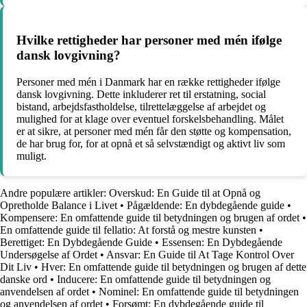
Hvilke rettigheder har personer med mén ifølge
dansk lovgivning?
Personer med mén i Danmark har en række rettigheder ifølge
dansk lovgivning. Dette inkluderer ret til erstatning, social
bistand, arbejdsfastholdelse, tilrettelæggelse af arbejdet og
mulighed for at klage over eventuel forskelsbehandling. Målet
er at sikre, at personer med mén får den støtte og kompensation,
de har brug for, for at opnå et så selvstændigt og aktivt liv som
muligt.
Andre populære artikler:
Overskud: En Guide til at Opnå og
Opretholde Balance i Livet
•
Pågældende: En dybdegående guide
•
Kompensere: En omfattende guide til betydningen og brugen af ordet
•
En omfattende guide til fellatio: At forstå og mestre kunsten
•
Berettiget: En Dybdegående Guide
•
Essensen: En Dybdegående
Undersøgelse af Ordet
•
Ansvar: En Guide til At Tage Kontrol Over
Dit Liv
•
Hver: En omfattende guide til betydningen og brugen af dette
danske ord
•
Inducere: En omfattende guide til betydningen og
anvendelsen af ordet
•
Nominel: En omfattende guide til betydningen
og anvendelsen af ordet
•
Forsømt: En dybdegående guide til