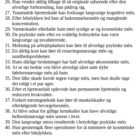
Han vender aldrig tilbage til sit originale udseende efter den
alvorlige forbrænding, han pådrog sig.
Traumatisk hjerneskade kan forårsage langvarige kognitive mén.
Efter bilulykken led hun af hukommelsesmén og manglende
koncentration.
Varmeskader efterladte ham med synlige ar og kosmetiske mén.
De psykiske mén efter en voldelig forbrydelse kan være
langvarige og invaliderende.
Mobning på arbejdspladsen kan føre til alvorlige psykiske mén.
En dårlig kost kan føre til ernæringsmæssige mén og
sundhedsproblemer.
Hans dårlige beslutninger har haft alvorlige økonomiske mén.
At se sin bedste ven blive alvorligt såret satte dybe
følelsesmæssige mén på ham.
Den lilke skade havde ingen varige mén, men hun skulle tage
det roligt i et par uger.
Efter et hjerteanfald oplevede han permanente hjertemén og
reduceret livskvalitet.
Forkert træningsteknik kan føre til muskelskader og
efterfølgende bevægelsesmén.
At blive udsat for giftige kemikalier kan have alvorlige
helbredsmæssige mén senere i livet.
Den langvarige stress resulterede i betydelige psykiske mén.
Hun gennemgik flere operationer for at minimere de kosmetiske
mén efter bilulykken.