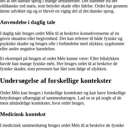
del af det danske sprog i mange århundreder. Det stammer fra det
olddanske ord mæn, som betyder skade eller lidelse. Ordet har gennem
årene udviklet sig og er blevet en vigtig del af det danske sprog.
Anvendelse i daglig tale
I daglig tale bruges ordet Mén til at beskrive konsekvenserne af en
given situation eller begivenhed. Det kan referere til både fysiske og
psykiske skader og bruges ofte i forbindelse med ulykker, sygdomme
eller andre negative hændelser.
Et eksempel på brugen af ordet Mén kunne være: Efter bilulykken
havde han mange fysiske mén. Her bruges ordet til at beskrive de
fysiske skader, som personen har fået som følge af ulykken.
Undersøgelse af forskellige kontekster
Ordet Mén kan bruges i forskellige kontekster og kan have forskellige
betydninger afhængigt af sammenhængen. Lad os se på nogle af de
mest almindelige kontekster, hvor ordet bruges.
Medicinsk kontekst
I medicinsk sammenhæng bruges ordet Mén til at beskrive de fysiske