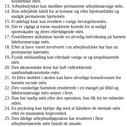
kosmetiske mén.
Arbejdsulykker kan medføre permanente arbejdsmæssige mén.
Hun arbejdede hårdt for at komme sig efter hjerteanfaldet og
undgik permanente hjertemén.
Et ødelagt knæ kan resultere i varige bevægelsesmén.
Det er vigtigt at træne musklerne korrekt for at undgå
sportsskader og deres efterfølgende mén.
Forældrenes skilsmisse havde en alvorlig indvirkning på barnets
følelsesmæssige mén.
Efter at have været involveret i en arbejdsulykke har han nu
permanente høremén.
Fysisk mishandling kan efterlade varige ar og kropsbaserede
mén.
Den økonomiske krise har haft vidtrækkende
samfundsøkonomiske mén.
At blive mobbet i skolen kan have alvorlige konsekvenser for
barnets sociale mén.
Den vanskelige barndom resulterede i en mangel på tillid og
følelsesmæssige mén senere i livet.
Han har stadig mén efter den operation, han fik for tre måneder
siden.
En psykolog kan hjælpe dig med at håndtere de mentale mén
efter en traumatisk begivenhed.
Den dårlige arbejdsmiljøpraksis har resulteret i flere
arbejdsrelaterede mén blandt de ansatte.