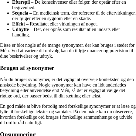
Efterspil
– De konsekvenser eller følger, der opstår efter en
begivenhed.
Sequela
– En medicinsk term, der refererer til de eftervirkninger,
der følger efter en sygdom eller en skade.
Effekt
– Resultatet eller virkningen af noget.
Udbytte
– Det, der opnås som resultat af en indsats eller
handling.
Disse er blot nogle af de mange synonymer, der kan bruges i stedet for
Mén. Ved at variere dit ordvalg kan du tilføje nuancer og præcision til
dine beskrivelser og udtryk.
Brugen af synonymer
Når du bruger synonymer, er det vigtigt at overveje konteksten og den
ønskede betydning. Nogle synonymer kan have en lidt anderledes
betydning eller anvendelse end Mén, så det er vigtigt at vælge det
rigtige ord, der passer bedst til din sætning eller tekst.
En god måde at blive fortrolig med forskellige synonymer er at læse og
lytte til forskellige tekster og samtaler. På den måde kan du observere,
hvordan forskellige ord bruges i forskellige sammenhænge og udvide
dit ordforråd naturligt.
Opsummering