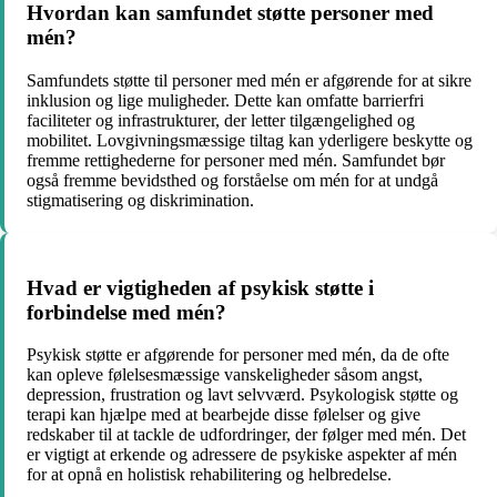
Hvordan kan samfundet støtte personer med
mén?
Samfundets støtte til personer med mén er afgørende for at sikre
inklusion og lige muligheder. Dette kan omfatte barrierfri
faciliteter og infrastrukturer, der letter tilgængelighed og
mobilitet. Lovgivningsmæssige tiltag kan yderligere beskytte og
fremme rettighederne for personer med mén. Samfundet bør
også fremme bevidsthed og forståelse om mén for at undgå
stigmatisering og diskrimination.
Hvad er vigtigheden af psykisk støtte i
forbindelse med mén?
Psykisk støtte er afgørende for personer med mén, da de ofte
kan opleve følelsesmæssige vanskeligheder såsom angst,
depression, frustration og lavt selvværd. Psykologisk støtte og
terapi kan hjælpe med at bearbejde disse følelser og give
redskaber til at tackle de udfordringer, der følger med mén. Det
er vigtigt at erkende og adressere de psykiske aspekter af mén
for at opnå en holistisk rehabilitering og helbredelse.