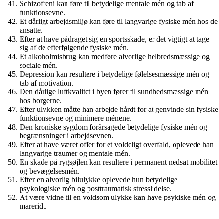
Schizofreni kan føre til betydelige mentale mén og tab af
funktionsevne.
Et dårligt arbejdsmiljø kan føre til langvarige fysiske mén hos de
ansatte.
Efter at have pådraget sig en sportsskade, er det vigtigt at tage
sig af de efterfølgende fysiske mén.
Et alkoholmisbrug kan medføre alvorlige helbredsmæssige og
sociale mén.
Depression kan resultere i betydelige følelsesmæssige mén og
tab af motivation.
Den dårlige luftkvalitet i byen fører til sundhedsmæssige mén
hos borgerne.
Efter ulykken måtte han arbejde hårdt for at genvinde sin fysiske
funktionsevne og minimere ménene.
Den kroniske sygdom forårsagede betydelige fysiske mén og
begrænsninger i arbejdsevnen.
Efter at have været offer for et voldeligt overfald, oplevede han
langvarige traumer og mentale mén.
En skade på rygsøjlen kan resultere i permanent nedsat mobilitet
og bevægelsesmén.
Efter en alvorlig bilulykke oplevede hun betydelige
psykologiske mén og posttraumatisk stresslidelse.
At være vidne til en voldsom ulykke kan have psykiske mén og
mareridt.