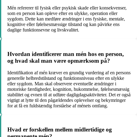
Mén refererer til fysisk eller psykisk skade eller konsekvenser,
som en person kan opleve efter en ulykke, operation eller
sygdom. Dette kan medføre ændringer i ens fysiske, mentale,
kognitive eller følelsesmæssige tilstand og kan påvirke ens
daglige funktionsevne og livskvalitet.
Hvordan identificerer man mén hos en person,
og hvad skal man være opmærksom på?
Identifikation af mén kræver en grundig vurdering af en persons
generelle helbredstilstand og funktionsniveau efter en ulykke
eller sygdom. Man skal observere eventuelle ændringer i
motoriske færdigheder, kognition, hukommelse, følelsesmæssig
stabilitet og evnen til at udføre dagligdagsaktiviteter. Det er også
vigtigt at lytte til den pågældendes oplevelser og bekymringer
for at få en fuldstændig forståelse af ménets omfang.
Hvad er forskellen mellem midlertidige og
permanente mén?