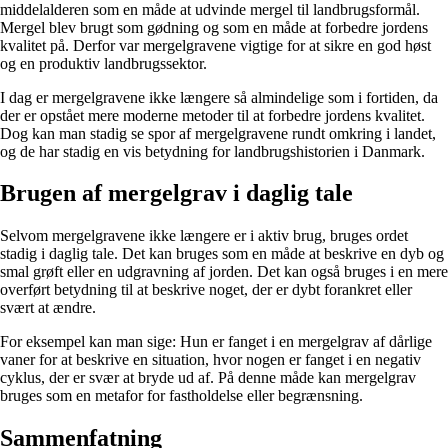
middelalderen som en måde at udvinde mergel til landbrugsformål.
Mergel blev brugt som gødning og som en måde at forbedre jordens
kvalitet på. Derfor var mergelgravene vigtige for at sikre en god høst
og en produktiv landbrugssektor.
I dag er mergelgravene ikke længere så almindelige som i fortiden, da
der er opstået mere moderne metoder til at forbedre jordens kvalitet.
Dog kan man stadig se spor af mergelgravene rundt omkring i landet,
og de har stadig en vis betydning for landbrugshistorien i Danmark.
Brugen af mergelgrav i daglig tale
Selvom mergelgravene ikke længere er i aktiv brug, bruges ordet
stadig i daglig tale. Det kan bruges som en måde at beskrive en dyb og
smal grøft eller en udgravning af jorden. Det kan også bruges i en mere
overført betydning til at beskrive noget, der er dybt forankret eller
svært at ændre.
For eksempel kan man sige: Hun er fanget i en mergelgrav af dårlige
vaner for at beskrive en situation, hvor nogen er fanget i en negativ
cyklus, der er svær at bryde ud af. På denne måde kan mergelgrav
bruges som en metafor for fastholdelse eller begrænsning.
Sammenfatning