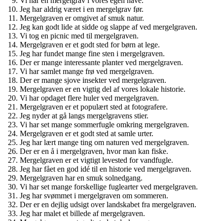
Vi har en mergelgrav i vores egen have.
Jeg har aldrig været i en mergelgrav før.
Mergelgraven er omgivet af smuk natur.
Jeg kan godt lide at sidde og slappe af ved mergelgraven.
Vi tog en picnic med til mergelgraven.
Mergelgraven er et godt sted for børn at lege.
Jeg har fundet mange fine sten i mergelgraven.
Der er mange interessante planter ved mergelgraven.
Vi har samlet mange frø ved mergelgraven.
Der er mange sjove insekter ved mergelgraven.
Mergelgraven er en vigtig del af vores lokale historie.
Vi har opdaget flere huler ved mergelgraven.
Mergelgraven er et populært sted at fotografere.
Jeg nyder at gå langs mergelgravens stier.
Vi har set mange sommerfugle omkring mergelgraven.
Mergelgraven er et godt sted at samle urter.
Jeg har lært mange ting om naturen ved mergelgraven.
Der er en å i mergelgraven, hvor man kan fiske.
Mergelgraven er et vigtigt levested for vandfugle.
Jeg har fået en god idé til en historie ved mergelgraven.
Mergelgraven har en smuk solnedgang.
Vi har set mange forskellige fuglearter ved mergelgraven.
Jeg har svømmet i mergelgraven om sommeren.
Der er en dejlig udsigt over landskabet fra mergelgraven.
Jeg har malet et billede af mergelgraven.