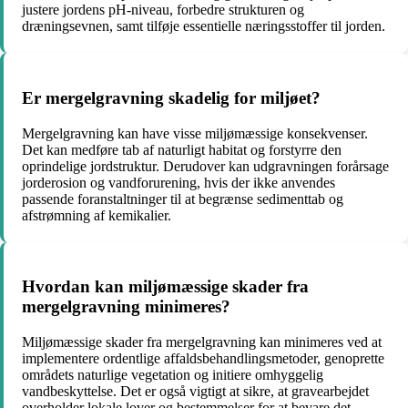
justere jordens pH-niveau, forbedre strukturen og
dræningsevnen, samt tilføje essentielle næringsstoffer til jorden.
Er mergelgravning skadelig for miljøet?
Mergelgravning kan have visse miljømæssige konsekvenser.
Det kan medføre tab af naturligt habitat og forstyrre den
oprindelige jordstruktur. Derudover kan udgravningen forårsage
jorderosion og vandforurening, hvis der ikke anvendes
passende foranstaltninger til at begrænse sedimenttab og
afstrømning af kemikalier.
Hvordan kan miljømæssige skader fra
mergelgravning minimeres?
Miljømæssige skader fra mergelgravning kan minimeres ved at
implementere ordentlige affaldsbehandlingsmetoder, genoprette
områdets naturlige vegetation og initiere omhyggelig
vandbeskyttelse. Det er også vigtigt at sikre, at gravearbejdet
overholder lokale lover og bestemmelser for at bevare det