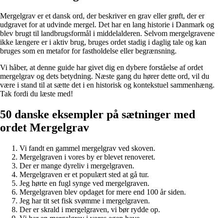
Mergelgrav er et dansk ord, der beskriver en grav eller grøft, der er
udgravet for at udvinde mergel. Det har en lang historie i Danmark og
blev brugt til landbrugsformål i middelalderen. Selvom mergelgravene
ikke længere er i aktiv brug, bruges ordet stadig i daglig tale og kan
bruges som en metafor for fastholdelse eller begrænsning.
Vi håber, at denne guide har givet dig en dybere forståelse af ordet
mergelgrav og dets betydning. Næste gang du hører dette ord, vil du
være i stand til at sætte det i en historisk og kontekstuel sammenhæng.
Tak fordi du læste med!
50 danske eksempler på sætninger med
ordet Mergelgrav
Vi fandt en gammel mergelgrav ved skoven.
Mergelgraven i vores by er blevet renoveret.
Der er mange dyreliv i mergelgraven.
Mergelgraven er et populært sted at gå tur.
Jeg hørte en fugl synge ved mergelgraven.
Mergelgraven blev opdaget for mere end 100 år siden.
Jeg har tit set fisk svømme i mergelgraven.
Der er skrald i mergelgraven, vi bør rydde op.