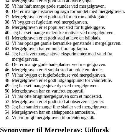
Mergelgraven er et godt sted at dyrke yoga.
Vi har haft mange gode stunder ved mergelgraven.
Der er mange historier og sagn forbundet med mergelgraven.
Mergelgraven er et godt sted for en romantisk gåtur.
Vi bygger et fugletårn ved mergelgraven.
Mergelgraven er et populært sted for fuglekiggere.
Jeg har set mange maleriske motiver ved mergelgraven.
Mergelgraven er et godt sted at lave en bålplads.
Vi har opdaget gamle keramiske genstande i mergelgraven.
Mergelgraven har en unik flora og fauna.
Jeg har lavet mange sjove eksperimenter med vand fra
mergelgraven.
Der er mange gode badepladser ved mergelgraven.
Mergelgraven er et smukt sted at holde en picnic.
Vi har bygget et fuglefoderhuse ved mergelgraven.
Mergelgraven er et godt udgangspunkt for vandreture.
Jeg har set mange sjove dyr ved mergelgraven.
Mergelgraven har en varieret topografi.
Vi har ofte brugt mergelgraven som et mødested.
Mergelgraven er et godt sted at observere stjerner.
Jeg har samlet mange fine skaller ved mergelgraven.
Mergelgraven har en afslappende atmosfære.
Vi har brugt mergelgraven til orienteringsløb.
Synonymer til Mergelgrav: Udforsk