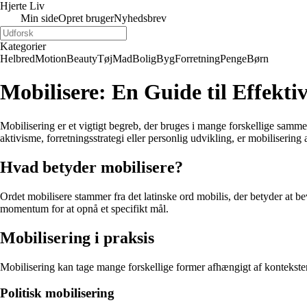
Hjerte Liv
Min side
Opret bruger
Nyhedsbrev
Kategorier
Helbred
Motion
Beauty
Tøj
Mad
Bolig
Byg
Forretning
Penge
Børn
Mobilisere: En Guide til Effekti
Mobilisering er et vigtigt begreb, der bruges i mange forskellige samme
aktivisme, forretningsstrategi eller personlig udvikling, er mobiliserin
Hvad betyder mobilisere?
Ordet mobilisere stammer fra det latinske ord mobilis, der betyder at b
momentum for at opnå et specifikt mål.
Mobilisering i praksis
Mobilisering kan tage mange forskellige former afhængigt af kontekste
Politisk mobilisering