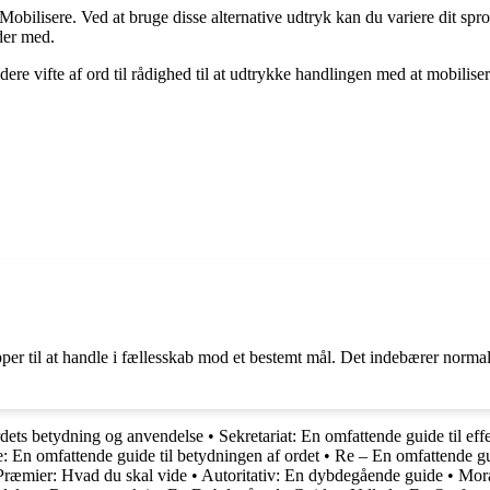
Mobilisere. Ved at bruge disse alternative udtryk kan du variere dit sp
jder med.
dere vifte af ord til rådighed til at udtrykke handlingen med at mobilise
pper til at handle i fællesskab mod et bestemt mål. Det indebærer normal
dets betydning og anvendelse
•
Sekretariat: En omfattende guide til eff
e: En omfattende guide til betydningen af ordet
•
Re – En omfattende gui
 Præmier: Hvad du skal vide
•
Autoritativ: En dybdegående guide
•
Mora