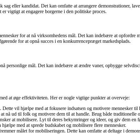
k sag eller kandidat. Det kan omfatte at arrangere demonstrationer, lav
 er vigtigt at engagere borgerne i den politiske proces.
ennesker for at nå virksomhedens mål. Det kan indebære at opfordre meda
 afgørende for at opnå succes i en konkurrencepræget markedsplads.
opnå personlige mål. Det kan indebære at ændre vaner, opbygge selvdisci
med at øge effektiviteten. Her er nogle vigtige punkter at overveje:
. Dette vil hjælpe med at fokusere indsatsen og motivere mennesker til 
t nå ud til folk og motivere dem til at handle. Brug både traditionelle 
er at mobilisere. Lyt til deres bekymringer og ideer, og giv dem en fø
an hjælpe med at sprede budskabet og mobilisere flere mennesker.
r fremmer målet for mobiliseringen. Dette kan omfatte at deltage i demonstr