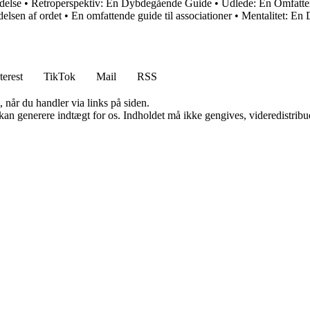
delse
•
Retroperspektiv: En Dybdegående Guide
•
Udlede: En Omfatte
elsen af ordet
•
En omfattende guide til associationer
•
Mentalitet: En
terest
TikTok
Mail
RSS
 når du handler via links på siden.
 kan generere indtægt for os. Indholdet må ikke gengives, videredistribue