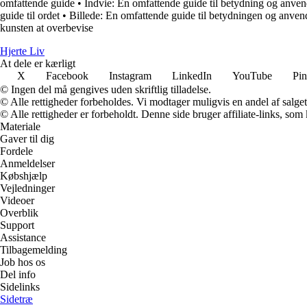
omfattende guide
•
Indvie: En omfattende guide til betydning og anven
guide til ordet
•
Billede: En omfattende guide til betydningen og anvend
kunsten at overbevise
Hjerte Liv
At dele er kærligt
X
Facebook
Instagram
LinkedIn
YouTube
Pin
© Ingen del må gengives uden skriftlig tilladelse.
© Alle rettigheder forbeholdes. Vi modtager muligvis en andel af salget,
© Alle rettigheder er forbeholdt. Denne side bruger affiliate-links, som
Materiale
Gaver til dig
Fordele
Anmeldelser
Købshjælp
Vejledninger
Videoer
Overblik
Support
Assistance
Tilbagemelding
Job hos os
Del info
Sidelinks
Sidetræ