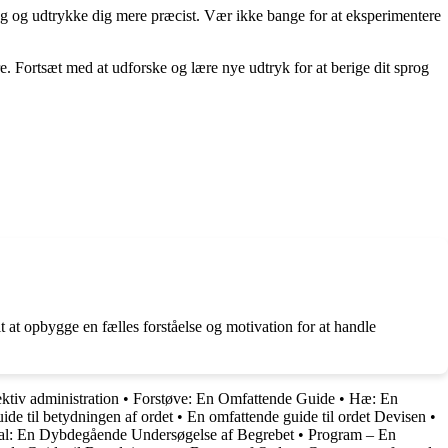
rog og udtrykke dig mere præcist. Vær ikke bange for at eksperimentere
re. Fortsæt med at udforske og lære nye udtryk for at berige dit sprog
t at opbygge en fælles forståelse og motivation for at handle
ektiv administration
•
Forstøve: En Omfattende Guide
•
Hæ: En
de til betydningen af ordet
•
En omfattende guide til ordet Devisen
•
l: En Dybdegående Undersøgelse af Begrebet
•
Program – En