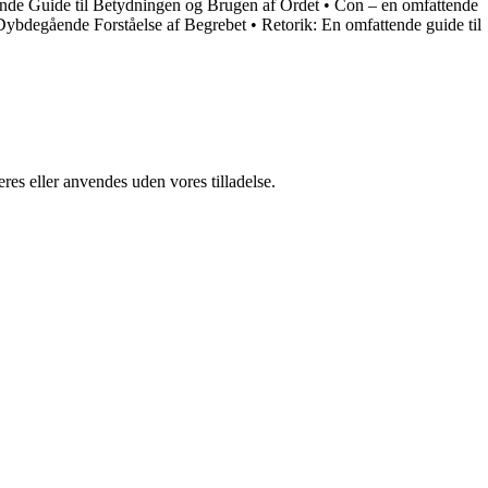
nde Guide til Betydningen og Brugen af Ordet
•
Con – en omfattende
 Dybdegående Forståelse af Begrebet
•
Retorik: En omfattende guide til
res eller anvendes uden vores tilladelse.