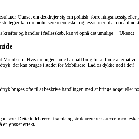
ultater. Uanset om det drejer sig om politisk, forretningsmæssig eller pe
strategier kan du mobilisere mennesker og ressourcer til at opnå dine ø
es kræfter og handler i fællesskab, kan vi opnå det umulige. – Ukendt
uide
Mobilisere. Hvis du nogensinde har haft brug for at finde alternative u
udtryk, der kan bruges i stedet for Mobilisere. Lad os dykke ned i det!
tryk bruges ofte til at beskrive handlingen med at bringe noget eller nog
isere. Dette indebærer at samle og strukturere ressourcer, mennesker el
å en ønsket effekt.