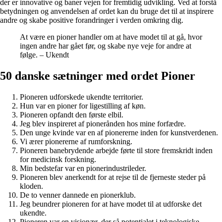
der er innovative og baner vejen for fremtidig udvikling. Ved at forstå
betydningen og anvendelsen af ordet kan du bruge det til at inspirere
andre og skabe positive forandringer i verden omkring dig.
At være en pioner handler om at have modet til at gå, hvor
ingen andre har gået før, og skabe nye veje for andre at
følge. – Ukendt
50 danske sætninger med ordet Pioner
Pioneren udforskede ukendte territorier.
Hun var en pioner for ligestilling af køn.
Pioneren opfandt den første elbil.
Jeg blev inspireret af pionerånden hos mine forfædre.
Den unge kvinde var en af pionererne inden for kunstverdenen.
Vi ærer pionererne af rumforskning.
Pioneren banebrydende arbejde førte til store fremskridt inden
for medicinsk forskning.
Min bedstefar var en pionerindustrileder.
Pioneren blev anerkendt for at rejse til de fjerneste steder på
kloden.
De to venner dannede en pionerklub.
Jeg beundrer pioneren for at have modet til at udforske det
ukendte.
Pioneren var en visionær, der så potentialet i teknologiske