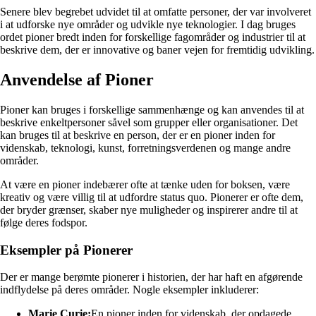
Senere blev begrebet udvidet til at omfatte personer, der var involveret
i at udforske nye områder og udvikle nye teknologier. I dag bruges
ordet pioner bredt inden for forskellige fagområder og industrier til at
beskrive dem, der er innovative og baner vejen for fremtidig udvikling.
Anvendelse af Pioner
Pioner kan bruges i forskellige sammenhænge og kan anvendes til at
beskrive enkeltpersoner såvel som grupper eller organisationer. Det
kan bruges til at beskrive en person, der er en pioner inden for
videnskab, teknologi, kunst, forretningsverdenen og mange andre
områder.
At være en pioner indebærer ofte at tænke uden for boksen, være
kreativ og være villig til at udfordre status quo. Pionerer er ofte dem,
der bryder grænser, skaber nye muligheder og inspirerer andre til at
følge deres fodspor.
Eksempler på Pionerer
Der er mange berømte pionerer i historien, der har haft en afgørende
indflydelse på deres områder. Nogle eksempler inkluderer:
Marie Curie:
En pioner inden for videnskab, der opdagede