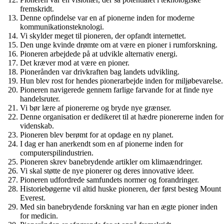
fremskridt.
Denne opfindelse var en af ​​pionerne inden for moderne
kommunikationsteknologi.
Vi skylder meget til pioneren, der opfandt internettet.
Den unge kvinde drømte om at være en pioner i rumforskning.
Pioneren arbejdede på at udvikle alternativ energi.
Det kræver mod at være en pioner.
Pionerånden var drivkraften bag landets udvikling.
Hun blev rost for hendes pionerarbejde inden for miljøbevarelse.
Pioneren navigerede gennem farlige farvande for at finde nye
handelsruter.
Vi bør lære af pionererne og bryde nye grænser.
Denne organisation er dedikeret til at hædre pionererne inden for
videnskab.
Pioneren blev berømt for at opdage en ny planet.
I dag er han anerkendt som en af pionerne inden for
computerspilindustrien.
Pioneren skrev banebrydende artikler om klimaændringer.
Vi skal støtte de nye pionerer og deres innovative ideer.
Pioneren udfordrede samfundets normer og forandringer.
Historiebøgerne vil altid huske pioneren, der først besteg Mount
Everest.
Med sin banebrydende forskning var han en ægte pioner inden
for medicin.