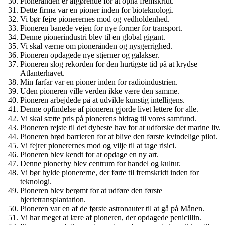
Pionerånden er afgørende for at opnå fremskridt.
Dette firma var en pioner inden for bioteknologi.
Vi bør fejre pionerernes mod og vedholdenhed.
Pioneren banede vejen for nye former for transport.
Denne pionerindustri blev til en global gigant.
Vi skal værne om pionerånden og nysgerrighed.
Pioneren opdagede nye stjerner og galakser.
Pioneren slog rekorden for den hurtigste tid på at krydse
Atlanterhavet.
Min farfar var en pioner inden for radioindustrien.
Uden pioneren ville verden ikke være den samme.
Pioneren arbejdede på at udvikle kunstig intelligens.
Denne opfindelse af pioneren gjorde livet lettere for alle.
Vi skal sætte pris på pionerens bidrag til vores samfund.
Pioneren rejste til det dybeste hav for at udforske det marine liv.
Pioneren brød barrieren for at blive den første kvindelige pilot.
Vi fejrer pionerernes mod og vilje til at tage risici.
Pioneren blev kendt for at opdage en ny art.
Denne pionerby blev centrum for handel og kultur.
Vi bør hylde pionererne, der førte til fremskridt inden for
teknologi.
Pioneren blev berømt for at udføre den første
hjertetransplantation.
Pioneren var en af ​​de første astronauter til at gå på Månen.
Vi har meget at lære af pioneren, der opdagede penicillin.