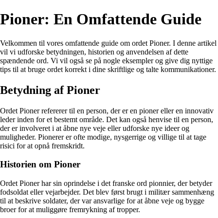
Pioner: En Omfattende Guide
Velkommen til vores omfattende guide om ordet Pioner. I denne artikel
vil vi udforske betydningen, historien og anvendelsen af dette
spændende ord. Vi vil også se på nogle eksempler og give dig nyttige
tips til at bruge ordet korrekt i dine skriftlige og talte kommunikationer.
Betydning af Pioner
Ordet Pioner refererer til en person, der er en pioner eller en innovativ
leder inden for et bestemt område. Det kan også henvise til en person,
der er involveret i at åbne nye veje eller udforske nye ideer og
muligheder. Pionerer er ofte modige, nysgerrige og villige til at tage
risici for at opnå fremskridt.
Historien om Pioner
Ordet Pioner har sin oprindelse i det franske ord pionnier, der betyder
fodsoldat eller vejarbejder. Det blev først brugt i militær sammenhæng
til at beskrive soldater, der var ansvarlige for at åbne veje og bygge
broer for at muliggøre fremrykning af tropper.