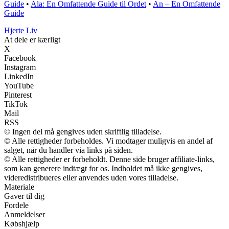
Guide
•
Ala: En Omfattende Guide til Ordet
•
An – En Omfattende
Guide
Hjerte Liv
At dele er kærligt
X
Facebook
Instagram
LinkedIn
YouTube
Pinterest
TikTok
Mail
RSS
© Ingen del må gengives uden skriftlig tilladelse.
© Alle rettigheder forbeholdes. Vi modtager muligvis en andel af
salget, når du handler via links på siden.
© Alle rettigheder er forbeholdt. Denne side bruger affiliate-links,
som kan generere indtægt for os. Indholdet må ikke gengives,
videredistribueres eller anvendes uden vores tilladelse.
Materiale
Gaver til dig
Fordele
Anmeldelser
Købshjælp