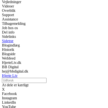
Vejledninger
Videoer
Overblik
Support
Assistance
Tilbagemelding
Job hos os
Del info
Sidelinks
Sidetræ
Blogindlæg
Historik
Blogside
Webfeed
HjerteLiv.dk
BB Digital
hej@bbdigital.dk
Hjerte Liv
At dele er kærligt
X
Facebook
Instagram
LinkedIn
YouTube