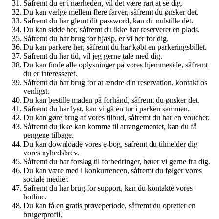
Såfremt du er i nærheden, vil det være rart at se dig.
Du kan vælge mellem flere farver, såfremt du ønsker det.
Såfremt du har glemt dit password, kan du nulstille det.
Du kan sidde her, såfremt du ikke har reserveret en plads.
Såfremt du har brug for hjælp, er vi her for dig.
Du kan parkere her, såfremt du har købt en parkeringsbillet.
Såfremt du har tid, vil jeg gerne tale med dig.
Du kan finde alle oplysninger på vores hjemmeside, såfremt
du er interesseret.
Såfremt du har brug for at ændre din reservation, kontakt os
venligst.
Du kan bestille maden på forhånd, såfremt du ønsker det.
Såfremt du har lyst, kan vi gå en tur i parken sammen.
Du kan gøre brug af vores tilbud, såfremt du har en voucher.
Såfremt du ikke kan komme til arrangementet, kan du få
pengene tilbage.
Du kan downloade vores e-bog, såfremt du tilmelder dig
vores nyhedsbrev.
Såfremt du har forslag til forbedringer, hører vi gerne fra dig.
Du kan være med i konkurrencen, såfremt du følger vores
sociale medier.
Såfremt du har brug for support, kan du kontakte vores
hotline.
Du kan få en gratis prøveperiode, såfremt du opretter en
brugerprofil.