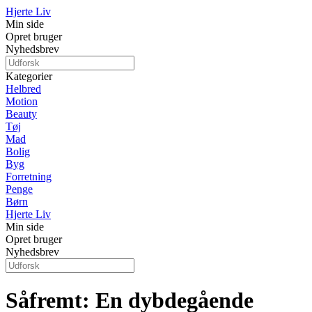
Hjerte Liv
Min side
Opret bruger
Nyhedsbrev
Kategorier
Helbred
Motion
Beauty
Tøj
Mad
Bolig
Byg
Forretning
Penge
Børn
Hjerte Liv
Min side
Opret bruger
Nyhedsbrev
Såfremt: En dybdegående