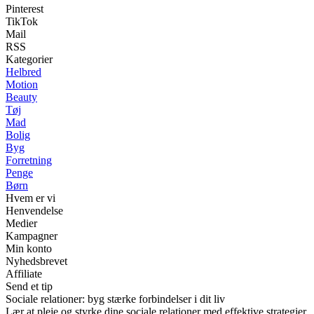
Pinterest
TikTok
Mail
RSS
Kategorier
Helbred
Motion
Beauty
Tøj
Mad
Bolig
Byg
Forretning
Penge
Børn
Hvem er vi
Henvendelse
Medier
Kampagner
Min konto
Nyhedsbrevet
Affiliate
Send et tip
Sociale relationer: byg stærke forbindelser i dit liv
Lær at pleje og styrke dine sociale relationer med effektive strategier.