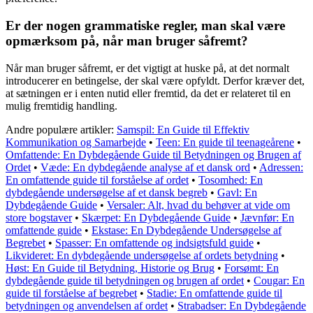
Er der nogen grammatiske regler, man skal være
opmærksom på, når man bruger såfremt?
Når man bruger såfremt, er det vigtigt at huske på, at det normalt
introducerer en betingelse, der skal være opfyldt. Derfor kræver det,
at sætningen er i enten nutid eller fremtid, da det er relateret til en
mulig fremtidig handling.
Andre populære artikler:
Samspil: En Guide til Effektiv
Kommunikation og Samarbejde
•
Teen: En guide til teenageårene
•
Omfattende: En Dybdegående Guide til Betydningen og Brugen af
Ordet
•
Væde: En dybdegående analyse af et dansk ord
•
Adressen:
En omfattende guide til forståelse af ordet
•
Tosomhed: En
dybdegående undersøgelse af et dansk begreb
•
Gavl: En
Dybdegående Guide
•
Versaler: Alt, hvad du behøver at vide om
store bogstaver
•
Skærpet: En Dybdegående Guide
•
Jævnfør: En
omfattende guide
•
Ekstase: En Dybdegående Undersøgelse af
Begrebet
•
Spasser: En omfattende og indsigtsfuld guide
•
Likvideret: En dybdegående undersøgelse af ordets betydning
•
Høst: En Guide til Betydning, Historie og Brug
•
Forsømt: En
dybdegående guide til betydningen og brugen af ordet
•
Cougar: En
guide til forståelse af begrebet
•
Stadie: En omfattende guide til
betydningen og anvendelsen af ordet
•
Strabadser: En Dybdegående