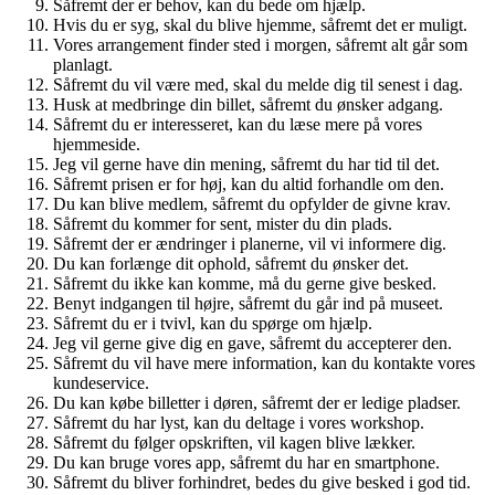
Såfremt der er behov, kan du bede om hjælp.
Hvis du er syg, skal du blive hjemme, såfremt det er muligt.
Vores arrangement finder sted i morgen, såfremt alt går som
planlagt.
Såfremt du vil være med, skal du melde dig til senest i dag.
Husk at medbringe din billet, såfremt du ønsker adgang.
Såfremt du er interesseret, kan du læse mere på vores
hjemmeside.
Jeg vil gerne have din mening, såfremt du har tid til det.
Såfremt prisen er for høj, kan du altid forhandle om den.
Du kan blive medlem, såfremt du opfylder de givne krav.
Såfremt du kommer for sent, mister du din plads.
Såfremt der er ændringer i planerne, vil vi informere dig.
Du kan forlænge dit ophold, såfremt du ønsker det.
Såfremt du ikke kan komme, må du gerne give besked.
Benyt indgangen til højre, såfremt du går ind på museet.
Såfremt du er i tvivl, kan du spørge om hjælp.
Jeg vil gerne give dig en gave, såfremt du accepterer den.
Såfremt du vil have mere information, kan du kontakte vores
kundeservice.
Du kan købe billetter i døren, såfremt der er ledige pladser.
Såfremt du har lyst, kan du deltage i vores workshop.
Såfremt du følger opskriften, vil kagen blive lækker.
Du kan bruge vores app, såfremt du har en smartphone.
Såfremt du bliver forhindret, bedes du give besked i god tid.