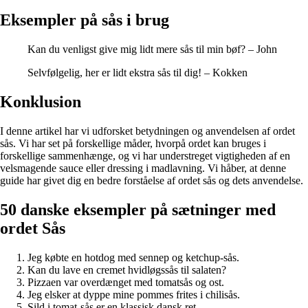
Eksempler på sås i brug
Kan du venligst give mig lidt mere sås til min bøf? – John
Selvfølgelig, her er lidt ekstra sås til dig! – Kokken
Konklusion
I denne artikel har vi udforsket betydningen og anvendelsen af ordet
sås. Vi har set på forskellige måder, hvorpå ordet kan bruges i
forskellige sammenhænge, og vi har understreget vigtigheden af en
velsmagende sauce eller dressing i madlavning. Vi håber, at denne
guide har givet dig en bedre forståelse af ordet sås og dets anvendelse.
50 danske eksempler på sætninger med
ordet Sås
Jeg købte en hotdog med sennep og ketchup-sås.
Kan du lave en cremet hvidløgssås til salaten?
Pizzaen var overdænget med tomatsås og ost.
Jeg elsker at dyppe mine pommes frites i chilisås.
Sild i tomat-sås er en klassisk dansk ret.