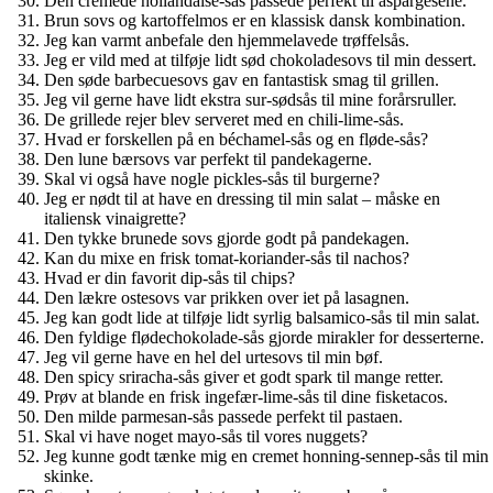
Den cremede hollandaise-sås passede perfekt til aspargesene.
Brun sovs og kartoffelmos er en klassisk dansk kombination.
Jeg kan varmt anbefale den hjemmelavede trøffelsås.
Jeg er vild med at tilføje lidt sød chokoladesovs til min dessert.
Den søde barbecuesovs gav en fantastisk smag til grillen.
Jeg vil gerne have lidt ekstra sur-sødsås til mine forårsruller.
De grillede rejer blev serveret med en chili-lime-sås.
Hvad er forskellen på en béchamel-sås og en fløde-sås?
Den lune bærsovs var perfekt til pandekagerne.
Skal vi også have nogle pickles-sås til burgerne?
Jeg er nødt til at have en dressing til min salat – måske en
italiensk vinaigrette?
Den tykke brunede sovs gjorde godt på pandekagen.
Kan du mixe en frisk tomat-koriander-sås til nachos?
Hvad er din favorit dip-sås til chips?
Den lækre ostesovs var prikken over iet på lasagnen.
Jeg kan godt lide at tilføje lidt syrlig balsamico-sås til min salat.
Den fyldige flødechokolade-sås gjorde mirakler for desserterne.
Jeg vil gerne have en hel del urtesovs til min bøf.
Den spicy sriracha-sås giver et godt spark til mange retter.
Prøv at blande en frisk ingefær-lime-sås til dine fisketacos.
Den milde parmesan-sås passede perfekt til pastaen.
Skal vi have noget mayo-sås til vores nuggets?
Jeg kunne godt tænke mig en cremet honning-sennep-sås til min
skinke.