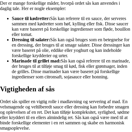
Der er mange forskellige måder, hvorpå ordet sås kan anvendes i
daglig tale. Her er nogle eksempler:
Sauce til kødretter:
Sås kan referere til en sauce, der serveres
sammen med kødretter som bøf, kylling eller fisk. Disse saucer
kan være baseret på forskellige ingredienser som fløde, bouillon
eller tomat.
Dressing til salater:
Sås kan også bruges som en betegnelse for
en dressing, der bruges til at smage salater. Disse dressinger kan
være baseret på olie, eddike eller yoghurt og kan indeholde
forskellige krydderier og urter.
Marinade til grillet mad:
Sås kan også referere til en marinade,
der bruges til at tilføje smag til kød, fisk eller grøntsager, inden
de grilles. Disse marinader kan være baseret på forskellige
ingredienser som citronsaft, sojasauce eller honning.
Vigtigheden af sås
Ordet sås spiller en vigtig rolle i madlavning og servering af mad. En
velsmagende og veltilberedt sauce eller dressing kan forbedre smagen
og oplevelsen af en ret. Det kan tilføje kompleksitet, syrlighed, sødme
eller krydderi til en ellers almindelig ret. Sås kan også være med til at
binde forskellige elementer i en ret sammen og skabe en harmonisk
smagsoplevelse.