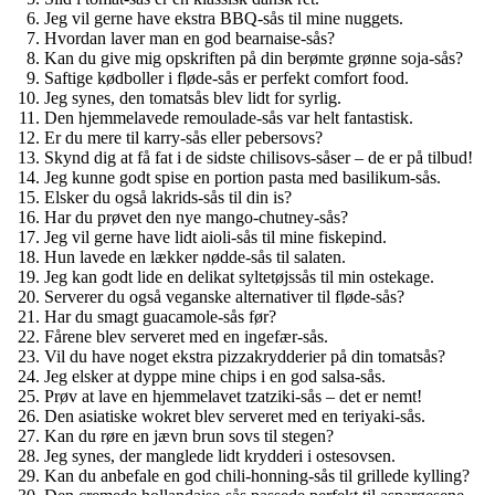
Jeg vil gerne have ekstra BBQ-sås til mine nuggets.
Hvordan laver man en god bearnaise-sås?
Kan du give mig opskriften på din berømte grønne soja-sås?
Saftige kødboller i fløde-sås er perfekt comfort food.
Jeg synes, den tomatsås blev lidt for syrlig.
Den hjemmelavede remoulade-sås var helt fantastisk.
Er du mere til karry-sås eller pebersovs?
Skynd dig at få fat i de sidste chilisovs-såser – de er på tilbud!
Jeg kunne godt spise en portion pasta med basilikum-sås.
Elsker du også lakrids-sås til din is?
Har du prøvet den nye mango-chutney-sås?
Jeg vil gerne have lidt aioli-sås til mine fiskepind.
Hun lavede en lækker nødde-sås til salaten.
Jeg kan godt lide en delikat syltetøjssås til min ostekage.
Serverer du også veganske alternativer til fløde-sås?
Har du smagt guacamole-sås før?
Fårene blev serveret med en ingefær-sås.
Vil du have noget ekstra pizzakrydderier på din tomatsås?
Jeg elsker at dyppe mine chips i en god salsa-sås.
Prøv at lave en hjemmelavet tzatziki-sås – det er nemt!
Den asiatiske wokret blev serveret med en teriyaki-sås.
Kan du røre en jævn brun sovs til stegen?
Jeg synes, der manglede lidt krydderi i ostesovsen.
Kan du anbefale en god chili-honning-sås til grillede kylling?