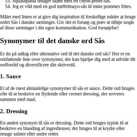
Squashpasta smager skønt med en citron-peber-sås.
Jeg er vild med en god trøffelmayo-sås til mine pommes frites.
Målet med listen er at give dig inspiration til forskellige måder at bruge
ordet Sås i danske sætninger. Giv det et forsøg og prøv at tilføje nogle
af disse sætninger i din egen kommunikation. God fornøjelse!
Synonymer til det danske ord Sås
Er du på udkig efter alternative ord til det danske ord sås? Her er en
omfattende liste over synonymer, der kan hjælpe dig med at udvide dit
ordforråd og diversificere din skrivestil.
1. Sauce
Et af de mest almindelige synonymer til sås er sauce. Dette ord bruges
ofte til at beskrive en flydende eller cremet dressing, der serveres
sammen med mad.
2. Dressing
En anden synonym til sås er dressing. Dette ord bruges typisk til at
beskrive en blanding af ingredienser, der bruges til at krydre eller
smage salater eller andre retter.