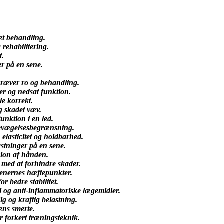
et behandling.
rehabilitering.
t.
r på en sene.
ræver ro og behandling.
er og nedsat funktion.
le korrekt.
 skadet væv.
unktion i en led.
 bevægelsesbegrænsning.
elasticitet og holdbarhed.
stninger på en sene.
sion af hånden.
 med at forhindre skader.
 senernes hæftepunkter.
or bedre stabilitet.
i og anti-inflammatoriske lægemidler.
ig og kraftig belastning.
ens smerte.
r forkert træningsteknik.