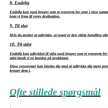
8. Endelig
Endelig kan også bruges som et synonym for sene i visse sammen
kom vi frem til vores destination.
9. Til slut
Hvis du ønsker at udtrykke, at noget er den sidste handling elle
10. Til sidst
Endelig kan udtrykket til sidst også bruges som et synonym for s
sidst fandt vi en løsning på problemet.
Disse synonymer kan hjælpe dig med at udtrykke dig mere præci
bruger dem i.
Ofte stillede spørgsmål