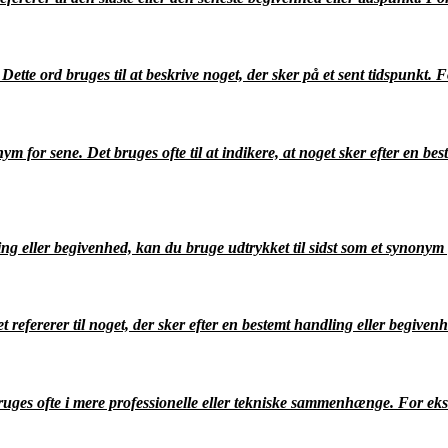
Dette ord bruges til at beskrive noget, der sker på et sent tidspunkt.
 for sene. Det bruges ofte til at indikere, at noget sker efter en bes
ng eller begivenhed, kan du bruge udtrykket til sidst som et synonym 
refererer til noget, der sker efter en bestemt handling eller begivenh
ruges ofte i mere professionelle eller tekniske sammenhænge. For ekse