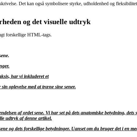
rivelse. Det kan også symbolisere styrke, udholdenhed og fleksibilitet.
heden og det visuelle udtryk
brugt forskellige HTML-tags.
sene.
nger.
ksis, har vi inkluderet et
 sin oplevelse med at træne sine sener.
delsen af ordet sene. Vi har set på dets anatomiske betydning, dets s
le udtryk af denne artikel.
et sene og dets forskellige betydninger. Uanset om du bruger det i en 