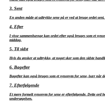
3. Sent
En anden måde at udtrykke sene på er ved at bruge ordet sent. 
4. Efter
I visse sammenhænge kan ordet efter også bruges som et synonym
middag.
5. Til sidst
Hvis du ønsker at udtrykke, at noget sker som den sidste handli
6. Bagefter
Bagefter kan også bruges som et synonym for sene, især når det 
7. Efterfølgende
Et mere formelt synonym for sene er efterfølgende. Dette ord b
undersøgelsen.