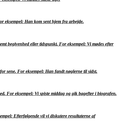
 For eksempel: Han kom sent hjem fra arbejde.
temt begivenhed eller tidspunkt. For eksempel: Vi mødes efter
for sene. For eksempel: Han fandt nøglerne til sidst.
ed. For eksempel: Vi spiste middag og gik bagefter i biografen.
mpel: Efterfølgende vil vi diskutere resultaterne af