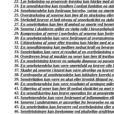
Lav belastning og progressiv træning kan hjælpe med at 
En seneafskæring kan resultere i nedsat funktion og stabi
Senebetændelse kan forårsage hævelse, varme og smerte
Overstrækning af senerne kan føre til en strækning eller
Styrkeløft kræver et højt niveau af seneelasticitet og stabi
En seneirritation kan føre til ømhed og smerte ved berør
Senerne i skulderen spiller en vigtig rolle i bevægelighed
Kompression af nerver i nærheden af senerne kan forår
En senebetændelse kan være forårsaget af overanstrengel
Udstrækning af sener efter træning kan hjælpe med at g
En seneafklemning kan medføre nedsat kraft og bevægeli
Seneirritation kan være et resultat af en overbelastning e
Overdreven brug af muskler og sener kan føre til træthe
En senebristning kræver en nøjagtig diagnose og passend
En senebetændelse kan være smertefuld og kræver ofte hv
Skader på senerne i knæet kan være alvorlige og kræver
Forebyggelse af senebetændelse kan inkludere korrekt 
Seneirritation kan være en akut eller kronisk tilstand og
En senebetændelse kan være resultatet af gentagne mik
Udtørring af sener kan føre til nedsat elasticitet og øget r
En seneafskæring kan kræve operation for at genoprette s
Senebetændelse kan være forårsaget af inflammation elle
Senerne i underarmen er ansvarlige for bevægelse og stab
En seneirritation kan forværre ved overbelastning eller 
Senebristninger kan forekomme ved pludselige ændringer