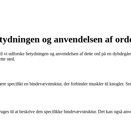
etydningen og anvendelsen af ord
l vi udforske betydningen og anvendelsen af dette ord på en dybdegåend
tte sted.
mere specifikt en bindevævstruktur, der forbinder muskler til knogler. Sen
es til at beskrive den specifikke bindevævstruktur. Det kan også anvend