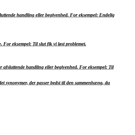
fsluttende handling eller begivenhed. For eksempel: Endelig
 For eksempel: Til slut fik vi løst problemet.
ler afsluttende handling eller begivenhed. For eksempel: Til
e det synonymer, der passer bedst til den sammenhæng, du