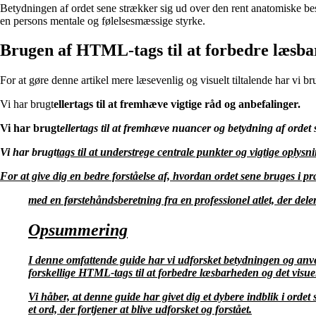
Betydningen af ordet sene strækker sig ud over den rent anatomiske besk
en persons mentale og følelsesmæssige styrke.
Brugen af HTML-tags til at forbedre læsbar
For at gøre denne artikel mere læsevenlig og visuelt tiltalende har vi 
Vi har brugt
eller
tags til at fremhæve vigtige råd og anbefalinger.
Vi har brugt
eller
tags til at fremhæve nuancer og betydning af ordet 
Vi har brugt
tags til at understrege centrale punkter og vigtige oplysni
For at give dig en bedre forståelse af, hvordan ordet sene bruges i pra
med en førstehåndsberetning fra en professionel atlet, der deler
Opsummering
I denne omfattende guide har vi udforsket betydningen og anven
forskellige HTML-tags til at forbedre læsbarheden og det visuel
Vi håber, at denne guide har givet dig et dybere indblik i ord
et ord, der fortjener at blive udforsket og forstået.