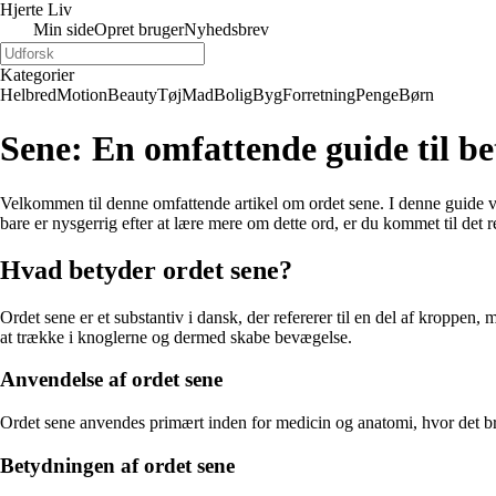
Hjerte Liv
Min side
Opret bruger
Nyhedsbrev
Kategorier
Helbred
Motion
Beauty
Tøj
Mad
Bolig
Byg
Forretning
Penge
Børn
Sene: En omfattende guide til b
Velkommen til denne omfattende artikel om ordet sene. I denne guide vi
bare er nysgerrig efter at lære mere om dette ord, er du kommet til det re
Hvad betyder ordet sene?
Ordet sene er et substantiv i dansk, der refererer til en del af kroppen, 
at trække i knoglerne og dermed skabe bevægelse.
Anvendelse af ordet sene
Ordet sene anvendes primært inden for medicin og anatomi, hvor det brug
Betydningen af ordet sene