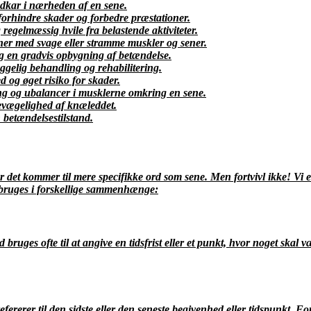
dkar i nærheden af en sene.
orhindre skader og forbedre præstationer.
regelmæssig hvile fra belastende aktiviteter.
er med svage eller stramme muskler og sener.
g en gradvis opbygning af betændelse.
gelig behandling og rehabilitering.
 og øget risiko for skader.
ng og ubalancer i musklerne omkring en sene.
 bevægelighed af knæleddet.
betændelsestilstand.
det kommer til mere specifikke ord som sene. Men fortvivl ikke! Vi er
n bruges i forskellige sammenhænge:
 bruges ofte til at angive en tidsfrist eller et punkt, hvor noget skal
fererer til den sidste eller den seneste begivenhed eller tidspunkt. Fo