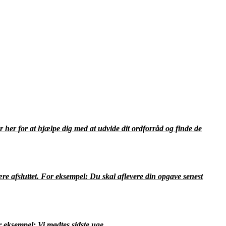
 her for at hjælpe dig med at udvide dit ordforråd og finde de
 være afsluttet. For eksempel: Du skal aflevere din opgave senest
r eksempel: Vi mødtes sidste uge.