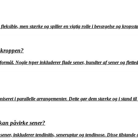
leksible, men stærke og spiller en vigtig rolle i bevægelse og kropsstø
i kroppen?
 formål. Nogle typer inkluderer flade sener, bundter af sener og fletted
iseret i parallelle arrangementer. Dette gør dem stærke og i stand til
 kan påvirke sener?
ener, inkluderer tendinitis, seneruptur og tendinose. Disse tilstande 