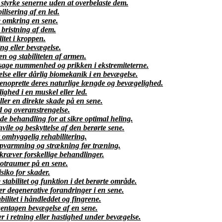
styrke senerne uden at overbelaste dem.
lisering af en led.
 omkring en sene.
 bristning af dem.
litet i kroppen.
ing eller bevægelse.
en og stabiliteten af armen.
sage nummenhed og prikken i ekstremiteterne.
se eller dårlig biomekanik i en bevægelse.
enoprette deres naturlige længde og bevægelighed.
ghed i en muskel eller led.
ller en direkte skade på en sene.
d og overanstrengelse.
e behandling for at sikre optimal heling.
ile og beskyttelse af den berørte sene.
 omhyggelig rehabilitering.
opvarmning og strækning før træning.
 kræver forskellige behandlinger.
rotraumer på en sene.
isiko for skader.
tabilitet og funktion i det berørte område.
r degenerative forandringer i en sene.
ilitet i håndleddet og fingrene.
gentagen bevægelse af en sene.
 i retning eller hastighed under bevægelse.