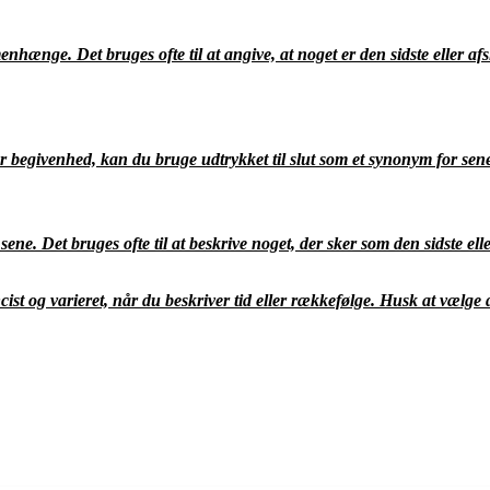
hænge. Det bruges ofte til at angive, at noget er den sidste eller a
r begivenhed, kan du bruge udtrykket til slut som et synonym for sene.
ene. Det bruges ofte til at beskrive noget, der sker som den sidste el
st og varieret, når du beskriver tid eller rækkefølge. Husk at vælg