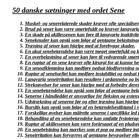
50 danske sætninger med ordet Sene
Muskel- og senerelaterede skader kræver ofte specialiser
Brud på sener kan være smertefuldt og kræver langvarig 
En skade på akillessenen kan føre til langvarig inaktivite
Seneknuder kan opstå som følge af gentagne belastninge
Træning af sener kan hjælpe med at forebygge skader.
En akut senebetændelse kan være meget smertefuld og k
En overbelastning af sener kan føre til vedvarende smert
En ruptur af en sene kræver ofte kirurgi for at kunne he
En seneafklemning kan medføre nedsat blodforsyning og
Ruptur af senehæftet kan medføre instabilitet og nedsat f
Langvarig seneirritation kan resultere i ardannelse og
Styrkeøvelser for sener kan hjælpe med at forbedre deres 
En senebetændelse kan opstå som følge af gentagne bela
Senerne i håndleddet er ansvarlige for fleksion og exten
Udstrækning af senerne før og efter træning kan hjælpe
Bursitis kan opstå som følge af en betændelsestilstand i
Forskellige øvelser kan målrette senerne i specifikke led f
Behandling af en senebetændelse kan omfatte fysioterap
Ruptur af akillessenen kan være forårsaget af en pludsel
En senebristning kan mærkes som et pop og medføre int
Seneirritation kan forværres af gentagne bevægelser elle