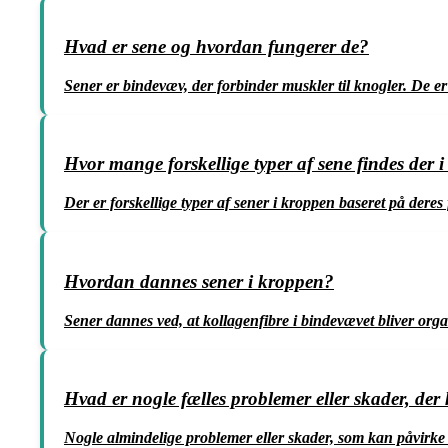
Hvad er sene og hvordan fungerer de?
Sener er bindevæv, der forbinder muskler til knogler. De er f
Hvor mange forskellige typer af sene findes der 
Der er forskellige typer af sener i kroppen baseret på deres
Hvordan dannes sener i kroppen?
Sener dannes ved, at kollagenfibre i bindevævet bliver organ
Hvad er nogle fælles problemer eller skader, der
Nogle almindelige problemer eller skader, som kan påvirke s