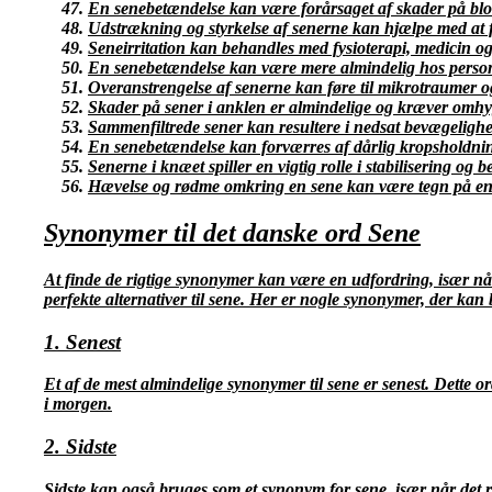
En senebetændelse kan være forårsaget af skader på blo
Udstrækning og styrkelse af senerne kan hjælpe med at f
Seneirritation kan behandles med fysioterapi, medicin og 
En senebetændelse kan være mere almindelig hos person
Overanstrengelse af senerne kan føre til mikrotraumer o
Skader på sener i anklen er almindelige og kræver omhyg
Sammenfiltrede sener kan resultere i nedsat bevægelighed
En senebetændelse kan forværres af dårlig kropsholdni
Senerne i knæet spiller en vigtig rolle i stabilisering og
Hævelse og rødme omkring en sene kan være tegn på en 
Synonymer til det danske ord Sene
At finde de rigtige synonymer kan være en udfordring, især når 
perfekte alternativer til sene. Her er nogle synonymer, der ka
1. Senest
Et af de mest almindelige synonymer til sene er senest. Dette ord
i morgen.
2. Sidste
Sidste kan også bruges som et synonym for sene, især når det re