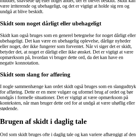
mudder, snavsede tøj eller noget andet, der er blevet beskidt. Skidt kan
være irriterende og ubehageligt, og det er vigtigt at holde sig ren og
undgå at blive beskidt.
Skidt som noget dårligt eller ubehageligt
Skidt kan også bruges som en generel betegnelse for noget dårligt eller
ubehageligt. Det kan være en ubehagelig oplevelse, dårlige nyheder
eller noget, der ikke fungerer som forventet. Når vi siger det er skidt,
betyder det, at noget er dårligt eller ikke ønsket. Det er vigtigt at være
opmærksom på, hvordan vi bruger dette ord, da det kan have en
negativ konnotation.
Skidt som slang for afføring
I nogle sammenhænge kan ordet skidt også bruges som en slangudtryk
for afføring. Dette er en mere vulgær og uformel brug af ordet og bør
undgås i formelle situationer. Det er vigtigt at være opmærksom på
konteksten, når man bruger dette ord for at undgå at være uhøflig eller
stødende.
Brugen af skidt i daglig tale
Ord som skidt bruges ofte i daglig tale og kan variere afhængigt af den