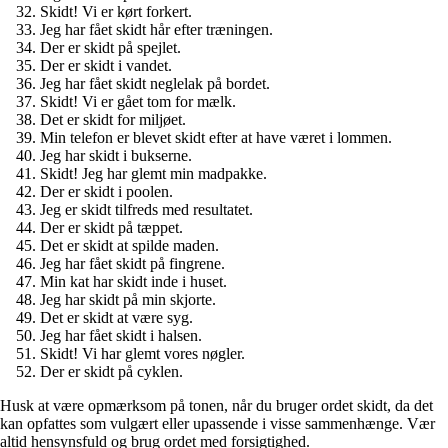
Skidt! Vi er kørt forkert.
Jeg har fået skidt hår efter træningen.
Der er skidt på spejlet.
Der er skidt i vandet.
Jeg har fået skidt neglelak på bordet.
Skidt! Vi er gået tom for mælk.
Det er skidt for miljøet.
Min telefon er blevet skidt efter at have været i lommen.
Jeg har skidt i bukserne.
Skidt! Jeg har glemt min madpakke.
Der er skidt i poolen.
Jeg er skidt tilfreds med resultatet.
Der er skidt på tæppet.
Det er skidt at spilde maden.
Jeg har fået skidt på fingrene.
Min kat har skidt inde i huset.
Jeg har skidt på min skjorte.
Det er skidt at være syg.
Jeg har fået skidt i halsen.
Skidt! Vi har glemt vores nøgler.
Der er skidt på cyklen.
Husk at være opmærksom på tonen, når du bruger ordet skidt, da det
kan opfattes som vulgært eller upassende i visse sammenhænge. Vær
altid hensynsfuld og brug ordet med forsigtighed.