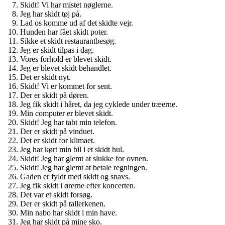
Skidt! Vi har mistet nøglerne.
Jeg har skidt tøj på.
Lad os komme ud af det skidte vejr.
Hunden har fået skidt poter.
Sikke et skidt restaurantbesøg.
Jeg er skidt tilpas i dag.
Vores forhold er blevet skidt.
Jeg er blevet skidt behandlet.
Det er skidt nyt.
Skidt! Vi er kommet for sent.
Der er skidt på døren.
Jeg fik skidt i håret, da jeg cyklede under træerne.
Min computer er blevet skidt.
Skidt! Jeg har tabt min telefon.
Der er skidt på vinduet.
Det er skidt for klimaet.
Jeg har kørt min bil i et skidt hul.
Skidt! Jeg har glemt at slukke for ovnen.
Skidt! Jeg har glemt at betale regningen.
Gaden er fyldt med skidt og snavs.
Jeg fik skidt i ørerne efter koncerten.
Det var et skidt forsøg.
Der er skidt på tallerkenen.
Min nabo har skidt i min have.
Jeg har skidt på mine sko.