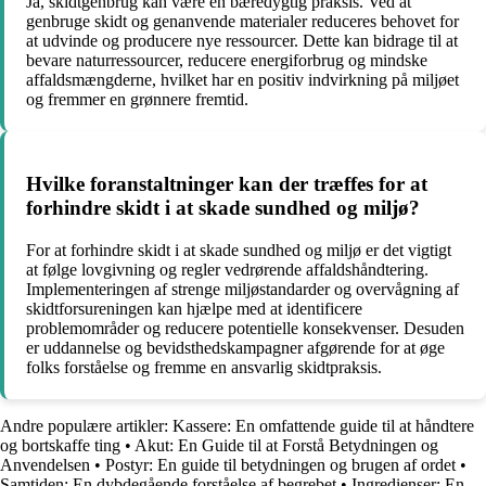
Ja, skidtgenbrug kan være en bæredygtig praksis. Ved at
genbruge skidt og genanvende materialer reduceres behovet for
at udvinde og producere nye ressourcer. Dette kan bidrage til at
bevare naturressourcer, reducere energiforbrug og mindske
affaldsmængderne, hvilket har en positiv indvirkning på miljøet
og fremmer en grønnere fremtid.
Hvilke foranstaltninger kan der træffes for at
forhindre skidt i at skade sundhed og miljø?
For at forhindre skidt i at skade sundhed og miljø er det vigtigt
at følge lovgivning og regler vedrørende affaldshåndtering.
Implementeringen af strenge miljøstandarder og overvågning af
skidtforsureningen kan hjælpe med at identificere
problemområder og reducere potentielle konsekvenser. Desuden
er uddannelse og bevidsthedskampagner afgørende for at øge
folks forståelse og fremme en ansvarlig skidtpraksis.
Andre populære artikler:
Kassere: En omfattende guide til at håndtere
og bortskaffe ting
•
Akut: En Guide til at Forstå Betydningen og
Anvendelsen
•
Postyr: En guide til betydningen og brugen af ordet
•
Samtiden: En dybdegående forståelse af begrebet
•
Ingredienser: En