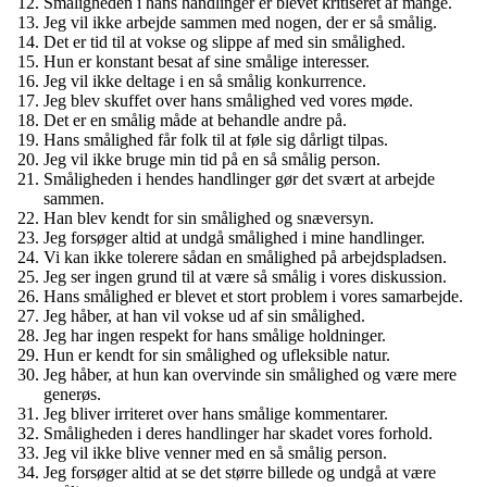
Småligheden i hans handlinger er blevet kritiseret af mange.
Jeg vil ikke arbejde sammen med nogen, der er så smålig.
Det er tid til at vokse og slippe af med sin smålighed.
Hun er konstant besat af sine smålige interesser.
Jeg vil ikke deltage i en så smålig konkurrence.
Jeg blev skuffet over hans smålighed ved vores møde.
Det er en smålig måde at behandle andre på.
Hans smålighed får folk til at føle sig dårligt tilpas.
Jeg vil ikke bruge min tid på en så smålig person.
Småligheden i hendes handlinger gør det svært at arbejde
sammen.
Han blev kendt for sin smålighed og snæversyn.
Jeg forsøger altid at undgå smålighed i mine handlinger.
Vi kan ikke tolerere sådan en smålighed på arbejdspladsen.
Jeg ser ingen grund til at være så smålig i vores diskussion.
Hans smålighed er blevet et stort problem i vores samarbejde.
Jeg håber, at han vil vokse ud af sin smålighed.
Jeg har ingen respekt for hans smålige holdninger.
Hun er kendt for sin smålighed og ufleksible natur.
Jeg håber, at hun kan overvinde sin smålighed og være mere
generøs.
Jeg bliver irriteret over hans smålige kommentarer.
Småligheden i deres handlinger har skadet vores forhold.
Jeg vil ikke blive venner med en så smålig person.
Jeg forsøger altid at se det større billede og undgå at være