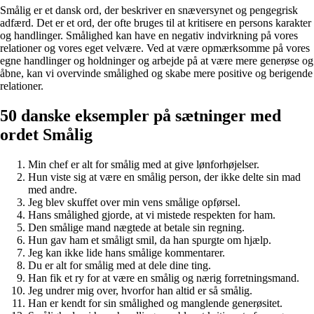
Smålig er et dansk ord, der beskriver en snæversynet og pengegrisk
adfærd. Det er et ord, der ofte bruges til at kritisere en persons karakter
og handlinger. Smålighed kan have en negativ indvirkning på vores
relationer og vores eget velvære. Ved at være opmærksomme på vores
egne handlinger og holdninger og arbejde på at være mere generøse og
åbne, kan vi overvinde smålighed og skabe mere positive og berigende
relationer.
50 danske eksempler på sætninger med
ordet Smålig
Min chef er alt for smålig med at give lønforhøjelser.
Hun viste sig at være en smålig person, der ikke delte sin mad
med andre.
Jeg blev skuffet over min vens smålige opførsel.
Hans smålighed gjorde, at vi mistede respekten for ham.
Den smålige mand nægtede at betale sin regning.
Hun gav ham et småligt smil, da han spurgte om hjælp.
Jeg kan ikke lide hans smålige kommentarer.
Du er alt for smålig med at dele dine ting.
Han fik et ry for at være en smålig og nærig forretningsmand.
Jeg undrer mig over, hvorfor han altid er så smålig.
Han er kendt for sin smålighed og manglende generøsitet.