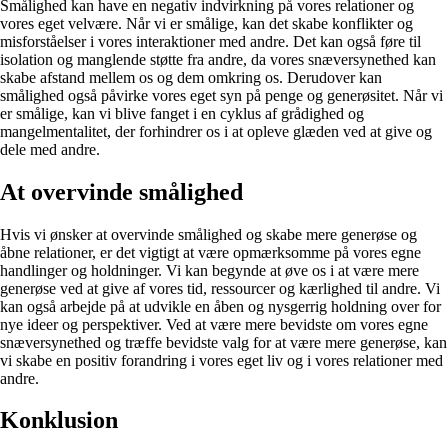
Smålighed kan have en negativ indvirkning på vores relationer og
vores eget velvære. Når vi er smålige, kan det skabe konflikter og
misforståelser i vores interaktioner med andre. Det kan også føre til
isolation og manglende støtte fra andre, da vores snæversynethed kan
skabe afstand mellem os og dem omkring os. Derudover kan
smålighed også påvirke vores eget syn på penge og generøsitet. Når vi
er smålige, kan vi blive fanget i en cyklus af grådighed og
mangelmentalitet, der forhindrer os i at opleve glæden ved at give og
dele med andre.
At overvinde smålighed
Hvis vi ønsker at overvinde smålighed og skabe mere generøse og
åbne relationer, er det vigtigt at være opmærksomme på vores egne
handlinger og holdninger. Vi kan begynde at øve os i at være mere
generøse ved at give af vores tid, ressourcer og kærlighed til andre. Vi
kan også arbejde på at udvikle en åben og nysgerrig holdning over for
nye ideer og perspektiver. Ved at være mere bevidste om vores egne
snæversynethed og træffe bevidste valg for at være mere generøse, kan
vi skabe en positiv forandring i vores eget liv og i vores relationer med
andre.
Konklusion