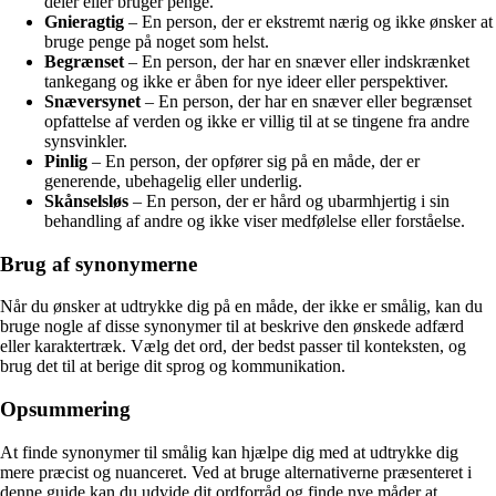
deler eller bruger penge.
Gnieragtig
– En person, der er ekstremt nærig og ikke ønsker at
bruge penge på noget som helst.
Begrænset
– En person, der har en snæver eller indskrænket
tankegang og ikke er åben for nye ideer eller perspektiver.
Snæversynet
– En person, der har en snæver eller begrænset
opfattelse af verden og ikke er villig til at se tingene fra andre
synsvinkler.
Pinlig
– En person, der opfører sig på en måde, der er
generende, ubehagelig eller underlig.
Skånselsløs
– En person, der er hård og ubarmhjertig i sin
behandling af andre og ikke viser medfølelse eller forståelse.
Brug af synonymerne
Når du ønsker at udtrykke dig på en måde, der ikke er smålig, kan du
bruge nogle af disse synonymer til at beskrive den ønskede adfærd
eller karaktertræk. Vælg det ord, der bedst passer til konteksten, og
brug det til at berige dit sprog og kommunikation.
Opsummering
At finde synonymer til smålig kan hjælpe dig med at udtrykke dig
mere præcist og nuanceret. Ved at bruge alternativerne præsenteret i
denne guide kan du udvide dit ordforråd og finde nye måder at