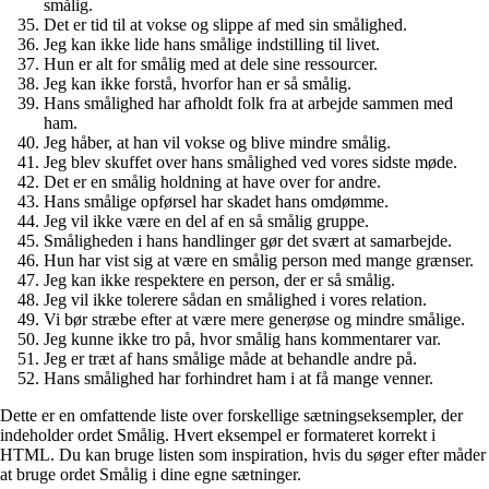
smålig.
Det er tid til at vokse og slippe af med sin smålighed.
Jeg kan ikke lide hans smålige indstilling til livet.
Hun er alt for smålig med at dele sine ressourcer.
Jeg kan ikke forstå, hvorfor han er så smålig.
Hans smålighed har afholdt folk fra at arbejde sammen med
ham.
Jeg håber, at han vil vokse og blive mindre smålig.
Jeg blev skuffet over hans smålighed ved vores sidste møde.
Det er en smålig holdning at have over for andre.
Hans smålige opførsel har skadet hans omdømme.
Jeg vil ikke være en del af en så smålig gruppe.
Småligheden i hans handlinger gør det svært at samarbejde.
Hun har vist sig at være en smålig person med mange grænser.
Jeg kan ikke respektere en person, der er så smålig.
Jeg vil ikke tolerere sådan en smålighed i vores relation.
Vi bør stræbe efter at være mere generøse og mindre smålige.
Jeg kunne ikke tro på, hvor smålig hans kommentarer var.
Jeg er træt af hans smålige måde at behandle andre på.
Hans smålighed har forhindret ham i at få mange venner.
Dette er en omfattende liste over forskellige sætningseksempler, der
indeholder ordet Smålig. Hvert eksempel er formateret korrekt i
HTML. Du kan bruge listen som inspiration, hvis du søger efter måder
at bruge ordet Smålig i dine egne sætninger.