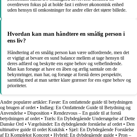
overdreven fokus på at holde fast i enhver økonomisk enhed
uden hensyn til omkostninger for andre eller det større billede.
Hvordan kan man håndtere en smålig person i
ens liv?
Håndtering af en smålig person kan være udfordrende, men det
er vigtigt at bevare en sund balance mellem at tage hensyn til
deres adfærd og beskytte ens egne behov og velbefindende.
Man kan forsøge at have en åben og ærlig samtale om de
bekymringer, man har, og forsøge at forstå deres perspektiv,
samtidig med at man sætter klare grænser for ens egne behov og
prioriteter.
Andre populære artikler:
Favør: En omfattende guide til betydningen
og brugen af ordet
•
Indlæg: En Omfattende Guide til Betydning og
Anvendelse
•
Disposition
•
Rendezvous – En guide til at forstå
betydningen af ordet
•
Træls: En Dybdegående Undersøgelse af Dette
Danske Ord
•
Vægelsindet: En dybdegående forståelse af ordet
•
Den
ultimative guide til ordet Krakilsk
•
Sjæl: En Dybdegående Forståelse
af Et Komplekst Koncept
•
Hybrid: En dybdegående guide
•
Pron –