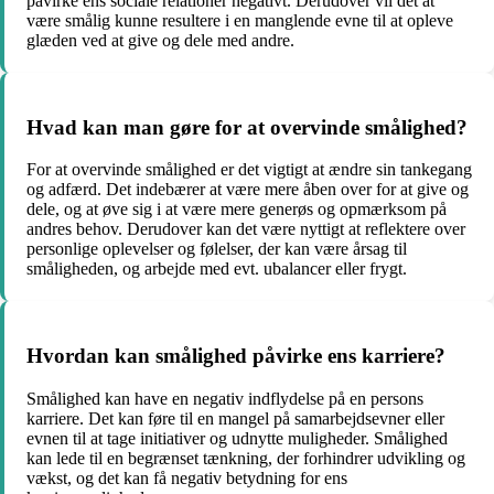
påvirke ens sociale relationer negativt. Derudover vil det at
være smålig kunne resultere i en manglende evne til at opleve
glæden ved at give og dele med andre.
Hvad kan man gøre for at overvinde smålighed?
For at overvinde smålighed er det vigtigt at ændre sin tankegang
og adfærd. Det indebærer at være mere åben over for at give og
dele, og at øve sig i at være mere generøs og opmærksom på
andres behov. Derudover kan det være nyttigt at reflektere over
personlige oplevelser og følelser, der kan være årsag til
småligheden, og arbejde med evt. ubalancer eller frygt.
Hvordan kan smålighed påvirke ens karriere?
Smålighed kan have en negativ indflydelse på en persons
karriere. Det kan føre til en mangel på samarbejdsevner eller
evnen til at tage initiativer og udnytte muligheder. Smålighed
kan lede til en begrænset tænkning, der forhindrer udvikling og
vækst, og det kan få negativ betydning for ens