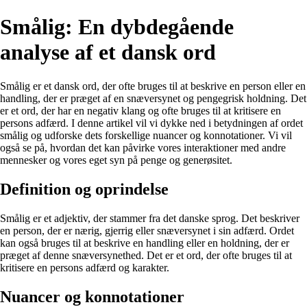
Smålig: En dybdegående
analyse af et dansk ord
Smålig er et dansk ord, der ofte bruges til at beskrive en person eller en
handling, der er præget af en snæversynet og pengegrisk holdning. Det
er et ord, der har en negativ klang og ofte bruges til at kritisere en
persons adfærd. I denne artikel vil vi dykke ned i betydningen af ordet
smålig og udforske dets forskellige nuancer og konnotationer. Vi vil
også se på, hvordan det kan påvirke vores interaktioner med andre
mennesker og vores eget syn på penge og generøsitet.
Definition og oprindelse
Smålig er et adjektiv, der stammer fra det danske sprog. Det beskriver
en person, der er nærig, gjerrig eller snæversynet i sin adfærd. Ordet
kan også bruges til at beskrive en handling eller en holdning, der er
præget af denne snæversynethed. Det er et ord, der ofte bruges til at
kritisere en persons adfærd og karakter.
Nuancer og konnotationer