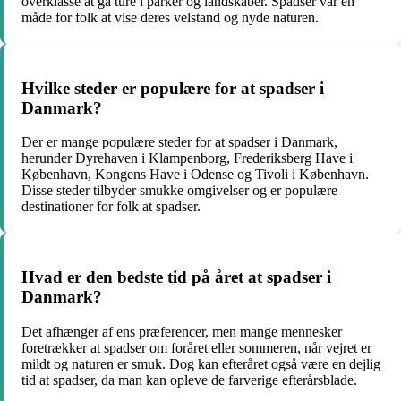
overklasse at gå ture i parker og landskaber. Spadser var en
måde for folk at vise deres velstand og nyde naturen.
Hvilke steder er populære for at spadser i
Danmark?
Der er mange populære steder for at spadser i Danmark,
herunder Dyrehaven i Klampenborg, Frederiksberg Have i
København, Kongens Have i Odense og Tivoli i København.
Disse steder tilbyder smukke omgivelser og er populære
destinationer for folk at spadser.
Hvad er den bedste tid på året at spadser i
Danmark?
Det afhænger af ens præferencer, men mange mennesker
foretrækker at spadser om foråret eller sommeren, når vejret er
mildt og naturen er smuk. Dog kan efteråret også være en dejlig
tid at spadser, da man kan opleve de farverige efterårsblade.