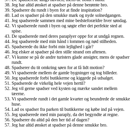
Jeg har altid ønsket at spadser på denne berømte bro.
Spadserer du rundt i byen for at finde inspiration?
Lad os spadser på den smukke mark og nyde solnedgangen.
Jeg spadserede sammen med mine bedsteforældre hver søndag.
Vi spadserede rundt i byen og søgte efter det perfekte sted at
spise.
De spadserede med deres paraplyer oppe for at undgå regnen.
Jeg spadserede med min hånd i lommen og nød stilheden.
Spadserede du ikke forbi min lejlighed i går?
Jeg elsker at spadser på den stille strand om aftenen.
Vi kunne se på de andre turisters glade ansigter, mens de spadser
rundt.
Spadserer du tit omkring søen for at få lidt motion?
Vi spadserede mellem de gamle bygninger og tog billeder.
Jeg spadserede forbi butikkerne og kiggede på udsalget.
Spadserede de virkelig hele vejen hertil?
Jeg vil gerne spadser ved kysten og mærke sandet mellem
tæerne.
Vi spadserede rundt i det gamle kvarter og beundrede de smukke
huse.
Lad os spadser fra parken til butikkerne og købe ind på vejen.
Jeg spadserede med min paraply, da det begyndte at regne.
Spadserer du altid på den her tid af dagen?
Jeg har altid ønsket at spadser på denne smukke bro.