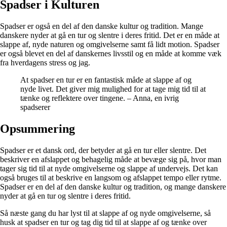
Spadser i Kulturen
Spadser er også en del af den danske kultur og tradition. Mange
danskere nyder at gå en tur og slentre i deres fritid. Det er en måde at
slappe af, nyde naturen og omgivelserne samt få lidt motion. Spadser
er også blevet en del af danskernes livsstil og en måde at komme væk
fra hverdagens stress og jag.
At spadser en tur er en fantastisk måde at slappe af og
nyde livet. Det giver mig mulighed for at tage mig tid til at
tænke og reflektere over tingene. – Anna, en ivrig
spadserer
Opsummering
Spadser er et dansk ord, der betyder at gå en tur eller slentre. Det
beskriver en afslappet og behagelig måde at bevæge sig på, hvor man
tager sig tid til at nyde omgivelserne og slappe af undervejs. Det kan
også bruges til at beskrive en langsom og afslappet tempo eller rytme.
Spadser er en del af den danske kultur og tradition, og mange danskere
nyder at gå en tur og slentre i deres fritid.
Så næste gang du har lyst til at slappe af og nyde omgivelserne, så
husk at spadser en tur og tag dig tid til at slappe af og tænke over