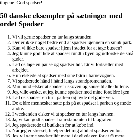
tingene. God spadser!
50 danske eksempler på sætninger med
ordet Spadser
Vi vil gerne spadser en tur langs stranden.
Der er ikke noget bedre end at spadser igennem en smuk park.
Kan vi ikke bare spadser hjem i stedet for at tage bussen?
Jeg kunne godt lide at spadser rundt i byen og udforske de små
gader.
Lad os tage en pause og spadser lidt, før vi fortsætter med
arbejdet.
Hun elskede at spadser med sine børn i barnevognen.
Vi spadserede hånd i hånd langs strandpromenaden.
Min hund elsker at spadser i skoven og snuse til alle duftene.
Jeg ville ønske, at jeg kunne spadser med mine forældre igen.
Lad os spadser en tur i parken og nyde det gode vejr.
De ældre mennesker satte pris på at spadser i parken og møde
andre.
I weekenden elsker vi at spadser en tur langs havnen.
Ja, vi kan godt spadser fra restauranten til biografen.
Jeg spadserede til butikken for at købe ind.
Når jeg er stresset, hjælper det mig altid at spadser en tur.
Jeg vil gerne spadser lidt mere i dagligdagen for at få mere