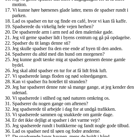
motion.
Vi kunne høre børnenes glade latter, mens de spadser rundt i
parken.
Lad os spadser en tur og finde en café, hvor vi kan få kaffe.
Spadserede du virkelig hele vejen herhen?
De spadserede arm i arm ned ad den maleriske gade.
Jeg vil gerne spadser lidt i byens centrum og gå på opdagelse.
Spadser du tit langs denne sti?
Jeg skulle spadser fra den ene ende af byen til den anden.
Spadserer du altid med din hund om morgenen?
Jeg kunne godt tænke mig at spadser gennem denne gamle
bydel.
Jeg skal altid spadser en tur for at få lidt frisk luft.
Vi spadserede langs floden og nød solnedgangen.
Kan vi spadser fra hotellet til stranden?
Jeg har spadseret denne rute så mange gange, at jeg kender den
udenad.
Vi spadserede i stilhed og nød naturen omkring os.
Spadserer du nogen gange om aftenen?
Jeg spadserede til arbejde i dag for at undgå trafikken.
Vi spadserede sammen og snakkede om gamle dage.
Er det ikke dejligt at spadser i det varme vejr?
Jeg spadserede rundt i butikkerne og fandt nogle gode tilbud.
Lad os spadser ned til søen og fodre ænderne.
De spadserede langs havnen, mens de holdt i hånd.