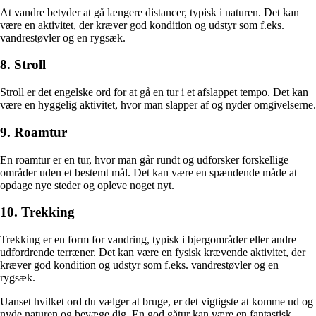
At vandre betyder at gå længere distancer, typisk i naturen. Det kan
være en aktivitet, der kræver god kondition og udstyr som f.eks.
vandrestøvler og en rygsæk.
8. Stroll
Stroll er det engelske ord for at gå en tur i et afslappet tempo. Det kan
være en hyggelig aktivitet, hvor man slapper af og nyder omgivelserne.
9. Roamtur
En roamtur er en tur, hvor man går rundt og udforsker forskellige
områder uden et bestemt mål. Det kan være en spændende måde at
opdage nye steder og opleve noget nyt.
10. Trekking
Trekking er en form for vandring, typisk i bjergområder eller andre
udfordrende terræner. Det kan være en fysisk krævende aktivitet, der
kræver god kondition og udstyr som f.eks. vandrestøvler og en
rygsæk.
Uanset hvilket ord du vælger at bruge, er det vigtigste at komme ud og
nyde naturen og bevæge dig. En god gåtur kan være en fantastisk