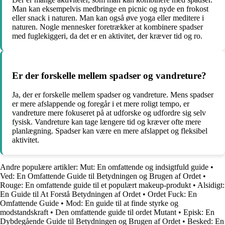
Man kan eksempelvis medbringe en picnic og nyde en frokost
eller snack i naturen. Man kan også øve yoga eller meditere i
naturen. Nogle mennesker foretrækker at kombinere spadser
med fuglekiggeri, da det er en aktivitet, der kræver tid og ro.
Er der forskelle mellem spadser og vandreture?
Ja, der er forskelle mellem spadser og vandreture. Mens spadser
er mere afslappende og foregår i et mere roligt tempo, er
vandreture mere fokuseret på at udforske og udfordre sig selv
fysisk. Vandreture kan tage længere tid og kræver ofte mere
planlægning. Spadser kan være en mere afslappet og fleksibel
aktivitet.
Andre populære artikler:
Mut: En omfattende og indsigtfuld guide
•
Ved: En Omfattende Guide til Betydningen og Brugen af Ordet
•
Rouge: En omfattende guide til et populært makeup-produkt
•
Alsidigt:
En Guide til At Forstå Betydningen af Ordet
•
Ordet Fuck: En
Omfattende Guide
•
Mod: En guide til at finde styrke og
modstandskraft
•
Den omfattende guide til ordet Mutant
•
Episk: En
Dybdegående Guide til Betydningen og Brugen af Ordet
•
Besked: En