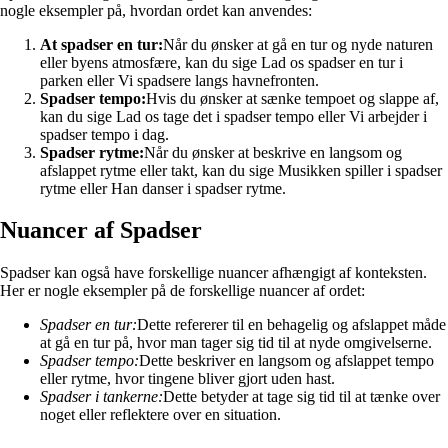
nogle eksempler på, hvordan ordet kan anvendes:
At spadser en tur:
Når du ønsker at gå en tur og nyde naturen
eller byens atmosfære, kan du sige Lad os spadser en tur i
parken eller Vi spadsere langs havnefronten.
Spadser tempo:
Hvis du ønsker at sænke tempoet og slappe af,
kan du sige Lad os tage det i spadser tempo eller Vi arbejder i
spadser tempo i dag.
Spadser rytme:
Når du ønsker at beskrive en langsom og
afslappet rytme eller takt, kan du sige Musikken spiller i spadser
rytme eller Han danser i spadser rytme.
Nuancer af Spadser
Spadser kan også have forskellige nuancer afhængigt af konteksten.
Her er nogle eksempler på de forskellige nuancer af ordet:
Spadser en tur:
Dette refererer til en behagelig og afslappet måde
at gå en tur på, hvor man tager sig tid til at nyde omgivelserne.
Spadser tempo:
Dette beskriver en langsom og afslappet tempo
eller rytme, hvor tingene bliver gjort uden hast.
Spadser i tankerne:
Dette betyder at tage sig tid til at tænke over
noget eller reflektere over en situation.