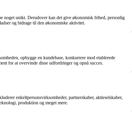
kabe noget unikt. Derudover kan det give økonomisk frihed, personlig
adser og bidrage til den økonomiske aktivitet.
 virksomheden, opbygge en kundebase, konkurrere mod etablerede
ent for at overvinde disse udfordringer og opnå succes.
nkluderer enkeltpersonsvirksomheder, partnerskaber, aktieselskaber,
 teknologi, produktion og meget mere.