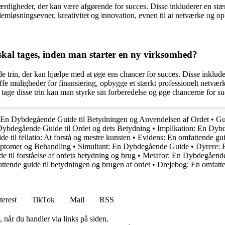
færdigheder, der kan være afgørende for succes. Disse inkluderer en stæ
roblemløsningsevner, kreativitet og innovation, evnen til at netværke og 
 skal tages, inden man starter en ny virksomhed?
de trin, der kan hjælpe med at øge ens chancer for succes. Disse inklud
ffe muligheder for finansiering, opbygge et stærkt professionelt netværk,
 tage disse trin kan man styrke sin forberedelse og øge chancerne for su
: En Dybdegående Guide til Betydningen og Anvendelsen af Ordet
•
Gu
Dybdegående Guide til Ordet og dets Betydning
•
Implikation: En Dyb
e til fellatio: At forstå og mestre kunsten
•
Evidens: En omfattende guid
mptomer og Behandling
•
Simultant: En Dybdegående Guide
•
Dyrere: E
e til forståelse af ordets betydning og brug
•
Metafor: En Dybdegående 
tende guide til betydningen og brugen af ordet
•
Drejebog: En omfatten
terest
TikTok
Mail
RSS
 når du handler via links på siden.