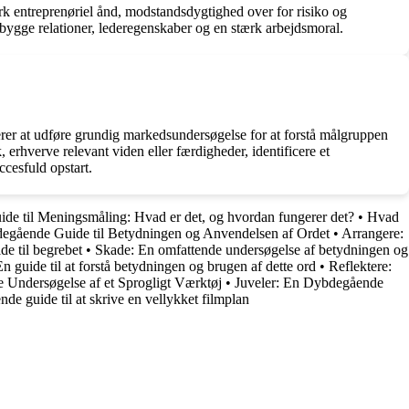
rk entreprenøriel ånd, modstandsdygtighed over for risiko og
opbygge relationer, lederegenskaber og en stærk arbejdsmoral.
erer at udføre grundig markedsundersøgelse for at forstå målgruppen
 erhverve relevant viden eller færdigheder, identificere et
ccesfuld opstart.
ide til Meningsmåling: Hvad er det, og hvordan fungerer det?
•
Hvad
degående Guide til Betydningen og Anvendelsen af Ordet
•
Arrangere:
e til begrebet
•
Skade: En omfattende undersøgelse af betydningen og
n guide til at forstå betydningen og brugen af dette ord
•
Reflektere:
Undersøgelse af et Sprogligt Værktøj
•
Juveler: En Dybdegående
de guide til at skrive en vellykket filmplan