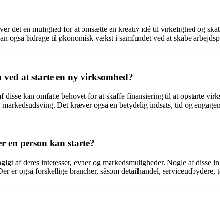
giver det en mulighed for at omsætte en kreativ idé til virkelighed og s
kan også bidrage til økonomisk vækst i samfundet ved at skabe arbejdspl
 ved at starte en ny virksomhed?
f disse kan omfatte behovet for at skaffe finansiering til at opstarte
i markedsudsving. Det kræver også en betydelig indsats, tid og engagem
er en person kan starte?
ngigt af deres interesser, evner og markedsmuligheder. Nogle af disse i
er er også forskellige brancher, såsom detailhandel, serviceudbydere,