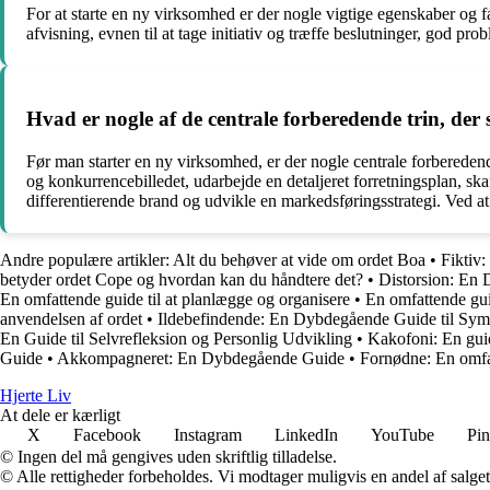
For at starte en ny virksomhed er der nogle vigtige egenskaber og 
afvisning, evnen til at tage initiativ og træffe beslutninger, god p
Hvad er nogle af de centrale forberedende trin, der
Før man starter en ny virksomhed, er der nogle centrale forbereden
og konkurrencebilledet, udarbejde en detaljeret forretningsplan, ska
differentierende brand og udvikle en markedsføringsstrategi. Ved at
Andre populære artikler:
Alt du behøver at vide om ordet Boa
•
Fiktiv
betyder ordet Cope og hvordan kan du håndtere det?
•
Distorsion: En 
En omfattende guide til at planlægge og organisere
•
En omfattende guid
anvendelsen af ordet
•
Ildebefindende: En Dybdegående Guide til Sy
En Guide til Selvrefleksion og Personlig Udvikling
•
Kakofoni: En guid
Guide
•
Akkompagneret: En Dybdegående Guide
•
Fornødne: En omfat
Hjerte Liv
At dele er kærligt
X
Facebook
Instagram
LinkedIn
YouTube
Pin
© Ingen del må gengives uden skriftlig tilladelse.
© Alle rettigheder forbeholdes. Vi modtager muligvis en andel af salget,