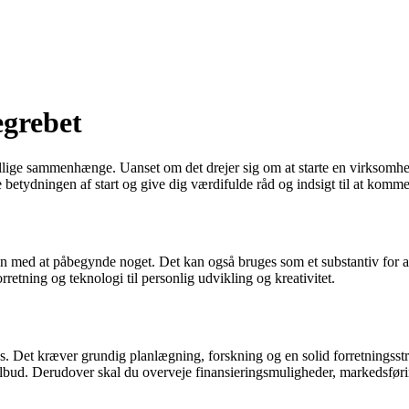
egrebet
lige sammenhænge. Uanset om det drejer sig om at starte en virksomhed, et
betydningen af start og give dig værdifulde råd og indsigt til at komme
ngen med at påbegynde noget. Det kan også bruges som et substantiv for a
orretning og teknologi til personlig udvikling og kreativitet.
et kræver grundig planlægning, forskning og en solid forretningsstrateg
tilbud. Derudover skal du overveje finansieringsmuligheder, markedsføri