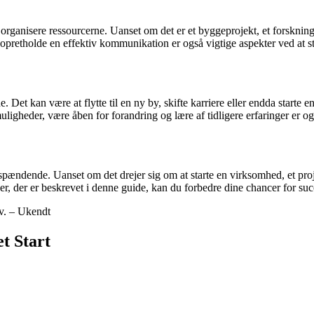
 organisere ressourcerne. Uanset om det er et byggeprojekt, et forsknings
 opretholde en effektiv kommunikation er også vigtige aspekter ved at sta
t kan være at flytte til en ny by, skifte karriere eller endda starte en fa
heder, være åben for forandring og lære af tidligere erfaringer er også vi
pændende. Uanset om det drejer sig om at starte en virksomhed, et projekt 
ipper, der er beskrevet i denne guide, kan du forbedre dine chancer for s
iv. – Ukendt
t Start