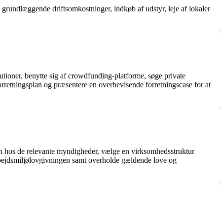
re grundlæggende driftsomkostninger, indkøb af udstyr, leje af lokaler
itutioner, benytte sig af crowdfunding-platforme, søge private
d forretningsplan og præsentere en overbevisende forretningscase for at
den hos de relevante myndigheder, vælge en virksomhedsstruktur
arbejdsmiljølovgivningen samt overholde gældende love og