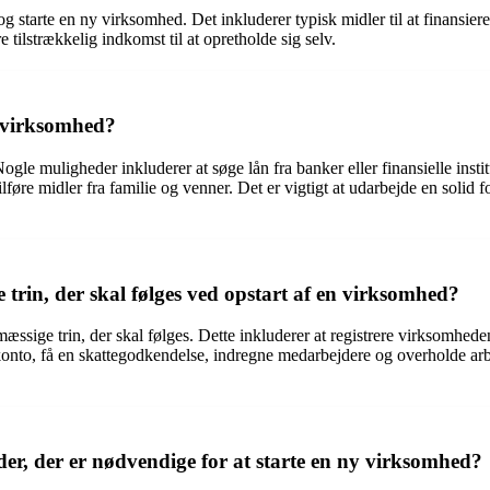
 og starte en ny virksomhed. Det inkluderer typisk midler til at finansie
e tilstrækkelig indkomst til at opretholde sig selv.
n virksomhed?
 Nogle muligheder inkluderer at søge lån fra banker eller finansielle inst
 tilføre midler fra familie og venner. Det er vigtigt at udarbejde en soli
 trin, der skal følges ved opstart af en virksomhed?
mæssige trin, der skal følges. Dette inkluderer at registrere virksomhe
kkonto, få en skattegodkendelse, indregne medarbejdere og overholde 
der, der er nødvendige for at starte en ny virksomhed?