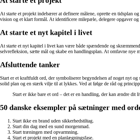
At starte et projekt
At starte et projekt indebærer at definere målene, oprette en tidsplan og
vision og et klart formål. At identificere milepæle, delegere opgaver og
At starte et nyt kapitel i livet
At starte et nyt kapitel i livet kan være både spændende og skræmmende. De
selvrefleksion, sætte mål og skabe en handlingsplan. At omfavne nye mulig
Afsluttende tanker
Start er et kraftfuldt ord, der symboliserer begyndelsen af noget nyt og s
solid plan og en stærk vilje til at lykkes. Ved at følge de råd og princ
Start er ikke bare et ord – det er en handling, der kan ændre dit l
50 danske eksempler på sætninger med orde
Start ikke en brand uden sikkerhedstiltag.
Start din dag med en sund morgenmad.
Start træningen med opvarmning.
Start et projekt med en planlægningsfase.