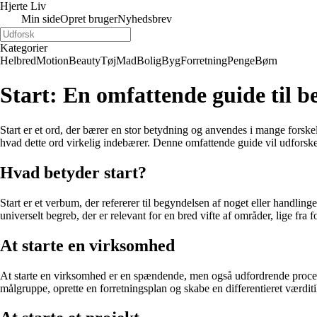
Hjerte Liv
Min side
Opret bruger
Nyhedsbrev
Kategorier
Helbred
Motion
Beauty
Tøj
Mad
Bolig
Byg
Forretning
Penge
Børn
Start: En omfattende guide til b
Start er et ord, der bærer en stor betydning og anvendes i mange forskel
hvad dette ord virkelig indebærer. Denne omfattende guide vil udforske 
Hvad betyder start?
Start er et verbum, der refererer til begyndelsen af noget eller handli
universelt begreb, der er relevant for en bred vifte af områder, lige fra f
At starte en virksomhed
At starte en virksomhed er en spændende, men også udfordrende proces. D
målgruppe, oprette en forretningsplan og skabe en differentieret værdi