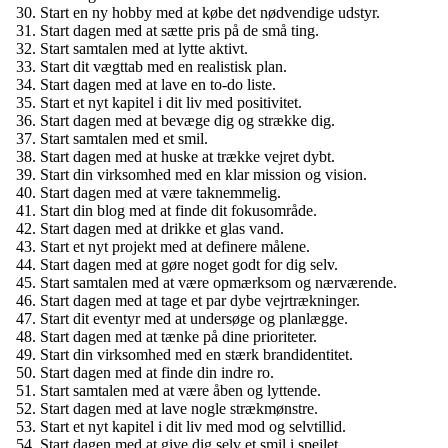
Start en ny hobby med at købe det nødvendige udstyr.
Start dagen med at sætte pris på de små ting.
Start samtalen med at lytte aktivt.
Start dit vægttab med en realistisk plan.
Start dagen med at lave en to-do liste.
Start et nyt kapitel i dit liv med positivitet.
Start dagen med at bevæge dig og strække dig.
Start samtalen med et smil.
Start dagen med at huske at trække vejret dybt.
Start din virksomhed med en klar mission og vision.
Start dagen med at være taknemmelig.
Start din blog med at finde dit fokusområde.
Start dagen med at drikke et glas vand.
Start et nyt projekt med at definere målene.
Start dagen med at gøre noget godt for dig selv.
Start samtalen med at være opmærksom og nærværende.
Start dagen med at tage et par dybe vejrtrækninger.
Start dit eventyr med at undersøge og planlægge.
Start dagen med at tænke på dine prioriteter.
Start din virksomhed med en stærk brandidentitet.
Start dagen med at finde din indre ro.
Start samtalen med at være åben og lyttende.
Start dagen med at lave nogle strækmønstre.
Start et nyt kapitel i dit liv med mod og selvtillid.
Start dagen med at give dig selv et smil i spejlet.