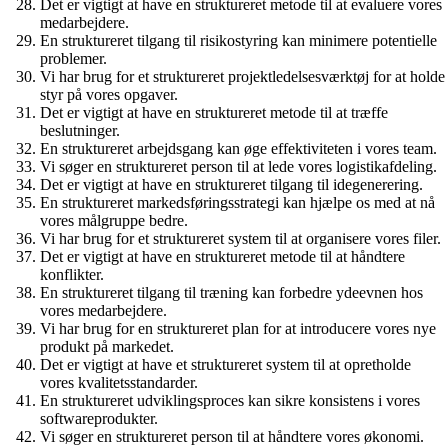
Det er vigtigt at have en struktureret metode til at evaluere vores
medarbejdere.
En struktureret tilgang til risikostyring kan minimere potentielle
problemer.
Vi har brug for et struktureret projektledelsesværktøj for at holde
styr på vores opgaver.
Det er vigtigt at have en struktureret metode til at træffe
beslutninger.
En struktureret arbejdsgang kan øge effektiviteten i vores team.
Vi søger en struktureret person til at lede vores logistikafdeling.
Det er vigtigt at have en struktureret tilgang til idegenerering.
En struktureret markedsføringsstrategi kan hjælpe os med at nå
vores målgruppe bedre.
Vi har brug for et struktureret system til at organisere vores filer.
Det er vigtigt at have en struktureret metode til at håndtere
konflikter.
En struktureret tilgang til træning kan forbedre ydeevnen hos
vores medarbejdere.
Vi har brug for en struktureret plan for at introducere vores nye
produkt på markedet.
Det er vigtigt at have et struktureret system til at opretholde
vores kvalitetsstandarder.
En struktureret udviklingsproces kan sikre konsistens i vores
softwareprodukter.
Vi søger en struktureret person til at håndtere vores økonomi.