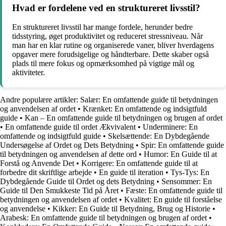
Hvad er fordelene ved en struktureret livsstil?
En struktureret livsstil har mange fordele, herunder bedre
tidsstyring, øget produktivitet og reduceret stressniveau. Når
man har en klar rutine og organiserede vaner, bliver hverdagens
opgaver mere forudsigelige og håndterbare. Dette skaber også
plads til mere fokus og opmærksomhed på vigtige mål og
aktiviteter.
Andre populære artikler:
Salær: En omfattende guide til betydningen
og anvendelsen af ordet
•
Krænket: En omfattende og indsigtfuld
guide
•
Kan – En omfattende guide til betydningen og brugen af ordet
•
En omfattende guide til ordet Ækvivalent
•
Underminere: En
omfattende og indsigtfuld guide
•
Skelsættende: En Dybdegående
Undersøgelse af Ordet og Dets Betydning
•
Spir: En omfattende guide
til betydningen og anvendelsen af dette ord
•
Humor: En Guide til at
Forstå og Anvende Det
•
Korrigere: En omfattende guide til at
forbedre dit skriftlige arbejde
•
En guide til iteration
•
Tys-Tys: En
Dybdegående Guide til Ordet og dets Betydning
•
Sensommer: En
Guide til Den Smukkeste Tid på Året
•
Fæste: En omfattende guide til
betydningen og anvendelsen af ordet
•
Kvalitet: En guide til forståelse
og anvendelse
•
Kikker: En Guide til Betydning, Brug og Historie
•
Arabesk: En omfattende guide til betydningen og brugen af ordet
•