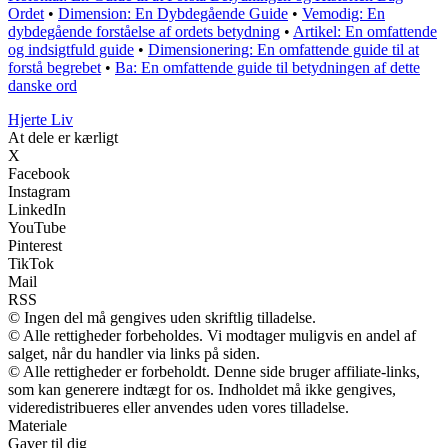
Ordet
•
Dimension: En Dybdegående Guide
•
Vemodig: En
dybdegående forståelse af ordets betydning
•
Artikel: En omfattende
og indsigtfuld guide
•
Dimensionering: En omfattende guide til at
forstå begrebet
•
Ba: En omfattende guide til betydningen af dette
danske ord
Hjerte Liv
At dele er kærligt
X
Facebook
Instagram
LinkedIn
YouTube
Pinterest
TikTok
Mail
RSS
© Ingen del må gengives uden skriftlig tilladelse.
© Alle rettigheder forbeholdes. Vi modtager muligvis en andel af
salget, når du handler via links på siden.
© Alle rettigheder er forbeholdt. Denne side bruger affiliate-links,
som kan generere indtægt for os. Indholdet må ikke gengives,
videredistribueres eller anvendes uden vores tilladelse.
Materiale
Gaver til dig