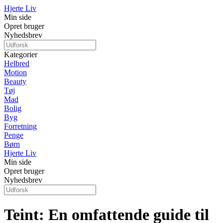
Hjerte Liv
Min side
Opret bruger
Nyhedsbrev
Kategorier
Helbred
Motion
Beauty
Tøj
Mad
Bolig
Byg
Forretning
Penge
Børn
Hjerte Liv
Min side
Opret bruger
Nyhedsbrev
Teint: En omfattende guide til