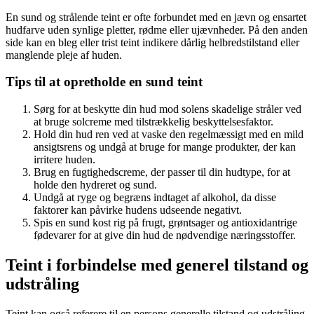
En sund og strålende teint er ofte forbundet med en jævn og ensartet
hudfarve uden synlige pletter, rødme eller ujævnheder. På den anden
side kan en bleg eller trist teint indikere dårlig helbredstilstand eller
manglende pleje af huden.
Tips til at opretholde en sund teint
Sørg for at beskytte din hud mod solens skadelige stråler ved
at bruge solcreme med tilstrækkelig beskyttelsesfaktor.
Hold din hud ren ved at vaske den regelmæssigt med en mild
ansigtsrens og undgå at bruge for mange produkter, der kan
irritere huden.
Brug en fugtighedscreme, der passer til din hudtype, for at
holde den hydreret og sund.
Undgå at ryge og begræns indtaget af alkohol, da disse
faktorer kan påvirke hudens udseende negativt.
Spis en sund kost rig på frugt, grøntsager og antioxidantrige
fødevarer for at give din hud de nødvendige næringsstoffer.
Teint i forbindelse med generel tilstand og
udstråling
Teint kan også referere til en persons generelle tilstand og udstråling.