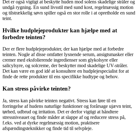
Det er også vigtigt at beskytte huden mod solens skadelige stråler og
undgå rygning. En sund livsstil med sund kost, regelmæssig motion
og tilstrækkelig søvn spiller også en stor rolle i at opretholde en sund
teint.
Hvilke hudplejeprodukter kan hjælpe med at
forbedre teinten?
Der er flere hudplejeprodukter, der kan hjælpe med at forbedre
teinten. Nogle af disse omfatter lysnende serum, ansigtsmasker eller
cremer med eksfolierende ingredienser som glykolsyre eller
salicylsyre, og solcreme, der beskytter mod skadelige UV-stråler.
Det kan være en god idé at konsultere en hudplejespecialist for at
finde de rette produkter til ens specifikke hudtype og behov.
Kan stress påvirke teinten?
Ja, stress kan påvirke teinten negativt. Stress kan føre til en
forringelse af hudens naturlige funktioner og forårsage ujævn teint,
tørhed, udbrud og irritation. Det er derfor vigtigt at håndtere
stressniveauet og finde måder at slappe af og reducere stress på,
f.eks. ved at dyrke regelmæssig motion, praktisere
afspændingsteknikker og finde tid til selvpleje.