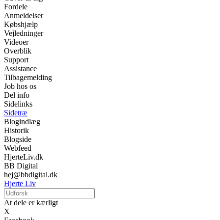
Fordele
Anmeldelser
Købshjælp
Vejledninger
Videoer
Overblik
Support
Assistance
Tilbagemelding
Job hos os
Del info
Sidelinks
Sidetræ
Blogindlæg
Historik
Blogside
Webfeed
HjerteLiv.dk
BB Digital
hej@bbdigital.dk
Hjerte Liv
At dele er kærligt
X