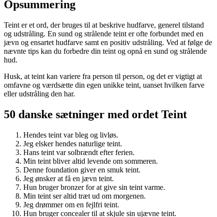
Opsummering
Teint er et ord, der bruges til at beskrive hudfarve, generel tilstand
og udstråling. En sund og strålende teint er ofte forbundet med en
jævn og ensartet hudfarve samt en positiv udstråling. Ved at følge de
nævnte tips kan du forbedre din teint og opnå en sund og strålende
hud.
Husk, at teint kan variere fra person til person, og det er vigtigt at
omfavne og værdsætte din egen unikke teint, uanset hvilken farve
eller udstråling den har.
50 danske sætninger med ordet Teint
Hendes teint var bleg og livløs.
Jeg elsker hendes naturlige teint.
Hans teint var solbrændt efter ferien.
Min teint bliver altid levende om sommeren.
Denne foundation giver en smuk teint.
Jeg ønsker at få en jævn teint.
Hun bruger bronzer for at give sin teint varme.
Min teint ser altid træt ud om morgenen.
Jeg drømmer om en fejlfri teint.
Hun bruger concealer til at skjule sin ujævne teint.