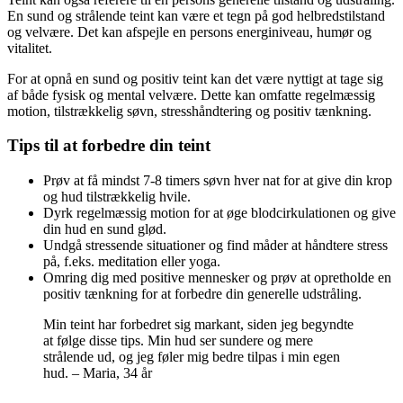
En sund og strålende teint kan være et tegn på god helbredstilstand
og velvære. Det kan afspejle en persons energiniveau, humør og
vitalitet.
For at opnå en sund og positiv teint kan det være nyttigt at tage sig
af både fysisk og mental velvære. Dette kan omfatte regelmæssig
motion, tilstrækkelig søvn, stresshåndtering og positiv tænkning.
Tips til at forbedre din teint
Prøv at få mindst 7-8 timers søvn hver nat for at give din krop
og hud tilstrækkelig hvile.
Dyrk regelmæssig motion for at øge blodcirkulationen og give
din hud en sund glød.
Undgå stressende situationer og find måder at håndtere stress
på, f.eks. meditation eller yoga.
Omring dig med positive mennesker og prøv at opretholde en
positiv tænkning for at forbedre din generelle udstråling.
Min teint har forbedret sig markant, siden jeg begyndte
at følge disse tips. Min hud ser sundere og mere
strålende ud, og jeg føler mig bedre tilpas i min egen
hud. – Maria, 34 år