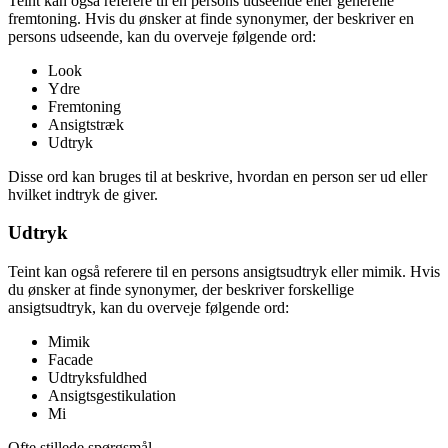
Teint kan også referere til en persons udseende eller generelle
fremtoning. Hvis du ønsker at finde synonymer, der beskriver en
persons udseende, kan du overveje følgende ord:
Look
Ydre
Fremtoning
Ansigtstræk
Udtryk
Disse ord kan bruges til at beskrive, hvordan en person ser ud eller
hvilket indtryk de giver.
Udtryk
Teint kan også referere til en persons ansigtsudtryk eller mimik. Hvis
du ønsker at finde synonymer, der beskriver forskellige
ansigtsudtryk, kan du overveje følgende ord:
Mimik
Facade
Udtryksfuldhed
Ansigtsgestikulation
Mi
Ofte stillede spørgsmål