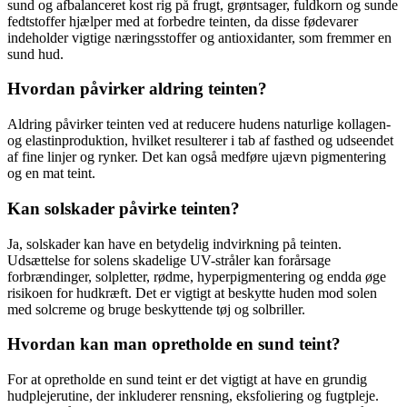
sund og afbalanceret kost rig på frugt, grøntsager, fuldkorn og sunde
fedtstoffer hjælper med at forbedre teinten, da disse fødevarer
indeholder vigtige næringsstoffer og antioxidanter, som fremmer en
sund hud.
Hvordan påvirker aldring teinten?
Aldring påvirker teinten ved at reducere hudens naturlige kollagen-
og elastinproduktion, hvilket resulterer i tab af fasthed og udseendet
af fine linjer og rynker. Det kan også medføre ujævn pigmentering
og en mat teint.
Kan solskader påvirke teinten?
Ja, solskader kan have en betydelig indvirkning på teinten.
Udsættelse for solens skadelige UV-stråler kan forårsage
forbrændinger, solpletter, rødme, hyperpigmentering og endda øge
risikoen for hudkræft. Det er vigtigt at beskytte huden mod solen
med solcreme og bruge beskyttende tøj og solbriller.
Hvordan kan man opretholde en sund teint?
For at opretholde en sund teint er det vigtigt at have en grundig
hudplejerutine, der inkluderer rensning, eksfoliering og fugtpleje.