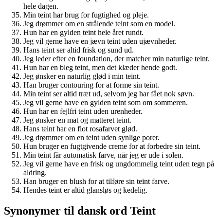
hele dagen.
Min teint har brug for fugtighed og pleje.
Jeg drømmer om en strålende teint som en model.
Hun har en gylden teint hele året rundt.
Jeg vil gerne have en jævn teint uden ujævnheder.
Hans teint ser altid frisk og sund ud.
Jeg leder efter en foundation, der matcher min naturlige teint.
Hun har en bleg teint, men det klæder hende godt.
Jeg ønsker en naturlig glød i min teint.
Han bruger contouring for at forme sin teint.
Min teint ser altid træt ud, selvom jeg har fået nok søvn.
Jeg vil gerne have en gylden teint som om sommeren.
Hun har en fejlfri teint uden urenheder.
Jeg ønsker en mat og matteret teint.
Hans teint har en flot rosafarvet glød.
Jeg drømmer om en teint uden synlige porer.
Hun bruger en fugtgivende creme for at forbedre sin teint.
Min teint får automatisk farve, når jeg er ude i solen.
Jeg vil gerne have en frisk og ungdommelig teint uden tegn på
aldring.
Han bruger en blush for at tilføre sin teint farve.
Hendes teint er altid glansløs og kedelig.
Synonymer til dansk ord Teint