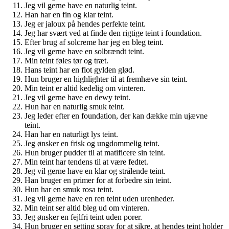
Jeg vil gerne have en naturlig teint.
Han har en fin og klar teint.
Jeg er jaloux på hendes perfekte teint.
Jeg har svært ved at finde den rigtige teint i foundation.
Efter brug af solcreme har jeg en bleg teint.
Jeg vil gerne have en solbrændt teint.
Min teint føles tør og træt.
Hans teint har en flot gylden glød.
Hun bruger en highlighter til at fremhæve sin teint.
Min teint er altid kedelig om vinteren.
Jeg vil gerne have en dewy teint.
Hun har en naturlig smuk teint.
Jeg leder efter en foundation, der kan dække min ujævne
teint.
Han har en naturligt lys teint.
Jeg ønsker en frisk og ungdommelig teint.
Hun bruger pudder til at matificere sin teint.
Min teint har tendens til at være fedtet.
Jeg vil gerne have en klar og strålende teint.
Han bruger en primer for at forbedre sin teint.
Hun har en smuk rosa teint.
Jeg vil gerne have en ren teint uden urenheder.
Min teint ser altid bleg ud om vinteren.
Jeg ønsker en fejlfri teint uden porer.
Hun bruger en setting spray for at sikre, at hendes teint holder