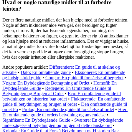
Hvad er nogle naturlige midler til at forbedre
teinten?
Der er flere naturlige midler, der kan hjælpe med at forbedre teinten.
Nogle af dem inkluderer aloe vera-gel, der beroliger og fugter
huden, citronsaft, der har lysnende egenskaber, honning, der
bekæmper bakterier og fugter, og grøn te, der er rig på antioxidanter
og kan hjælpe med at reducere inflammation. Det er vigtigt at huske,
at naturlige midler kan virke forskelligt for forskellige mennesker, så
det kan være en god idé at prøve dem forsigtigt og stoppe brugen,
hvis der opstår irritation eller allergiske reaktioner.
Andre populære artikler:
Differentiere: En guide til at skelne og
adskille
•
Dato: En omfattende guide
•
Eksponeret: En omfattende
og indsigtsfuld guide
•
Cougar: En guide til forståelse af begrebet
•
Nøgen: En Dybdegående Betragtning af Ordet
•
Homofil: En
Dybdegående Guide
•
Redegøre: En Omfattende Guide til
Betydningen og Brugen af Ordet
•
Ecu: En omfattende guide til
betydningen og historien bag ordet
•
Fluktuerende: En omfattende
guide til betydningen og brugen af ordet
•
Den omfattende guide til
ordet Po
•
Prolog: En omfattende guide til forståelse af ordet
•
Hær:
En omfattende guide til ordets betydning og anvendelse
•
Signifikant: En Dybdegående Guide
•
Sværere: En dybdegående
undersøgelse af betydningen og brugen af dette danske ord
•
Kolonial: En Guide til at Forstå Betydningen og Historien Bag