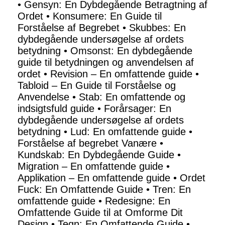
•
Gensyn: En Dybdegående Betragtning af
Ordet
•
Konsumere: En Guide til
Forståelse af Begrebet
•
Skubbes: En
dybdegående undersøgelse af ordets
betydning
•
Omsonst: En dybdegående
guide til betydningen og anvendelsen af
ordet
•
Revision – En omfattende guide
•
Tabloid – En Guide til Forståelse og
Anvendelse
•
Stab: En omfattende og
indsigtsfuld guide
•
Forårsager: En
dybdegående undersøgelse af ordets
betydning
•
Lud: En omfattende guide
•
Forståelse af begrebet Vanære
•
Kundskab: En Dybdegående Guide
•
Migration – En omfattende guide
•
Applikation – En omfattende guide
•
Ordet
Fuck: En Omfattende Guide
•
Tren: En
omfattende guide
•
Redesigne: En
Omfattende Guide til at Omforme Dit
Design
•
Tegn: En Omfattende Guide
•