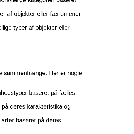
forskellige kategorier baseret
per af objekter eller fænomener
ige typer af objekter eller
llige sammenhænge. Her er nogle
ighedstyper baseret på fælles
et på deres karakteristika og
tilarter baseret på deres