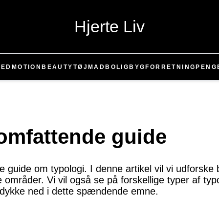
Hjerte Liv
RED
MOTION
BEAUTY
TØJ
MAD
BOLIG
BYG
FORRETNING
PENG
 omfattende guide
guide om typologi. I denne artikel vil vi udforske 
e områder. Vi vil også se på forskellige typer af t
s dykke ned i dette spændende emne.