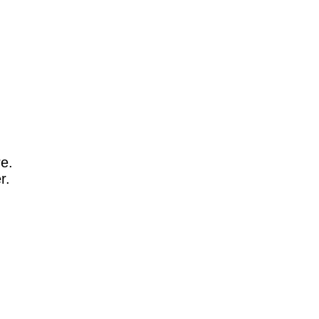
re.
r.