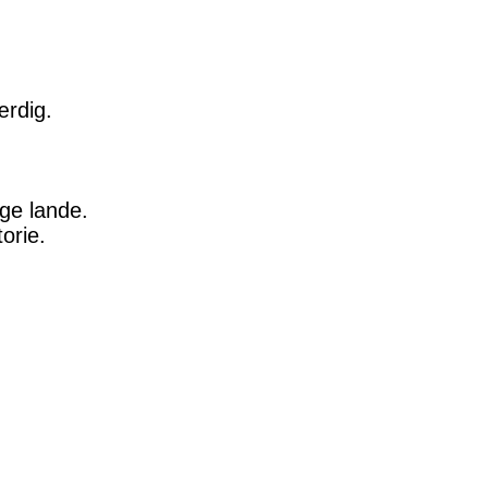
ærdig.
ge lande.
orie.