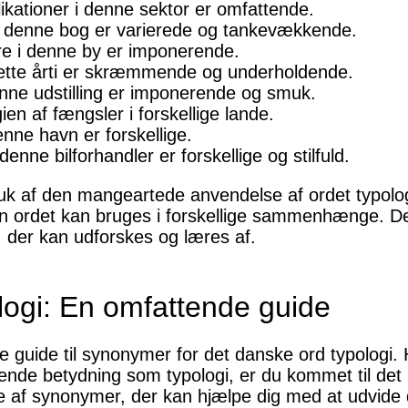
likationer i denne sektor er omfattende.
er i denne bog er varierede og tankevækkende.
tre i denne by er imponerende.
i dette årti er skræmmende og underholdende.
denne udstilling er imponerende og smuk.
n af ​​fængsler i forskellige lande.
denne havn er forskellige.
 denne bilforhandler er forskellige og stilfuld.
uk af den mangeartede anvendelse af ordet typolo
rdan ordet kan bruges i forskellige sammenhænge. De
 der kan udforskes og læres af.
logi: En omfattende guide
guide til synonymer for det danske ord typologi. Hv
nende betydning som typologi, er du kommet til det re
te af synonymer, der kan hjælpe dig med at udvide d