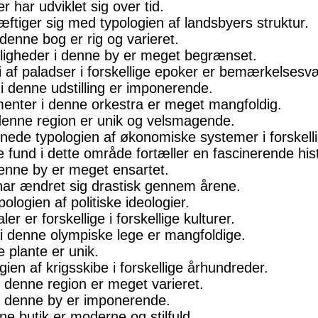
er har udviklet sig over tid.
iger sig med typologien af ​​landsbyers struktur.
i denne bog er rig og varieret.
muligheder i denne by er meget begrænset.
i af paladser i forskellige epoker er bemærkelsesv
 i denne udstilling er imponerende.
umenter i denne orkestra er meget mangfoldig.
i denne region er unik og velsmagende.
de typologien af ​​økonomiske systemer i forskelli
e fund i dette område fortæller en fascinerende hist
 denne by er meget ensartet.
r har ændret sig drastisk gennem årene.
logien af ​​politiske ideologier.
aler er forskellige i forskellige kulturer.
e i denne olympiske lege er mangfoldige.
e plante er unik.
en af ​​krigsskibe i forskellige århundreder.
r i denne region er meget varieret.
e i denne by er imponerende.
nne butik er moderne og stilfuld.