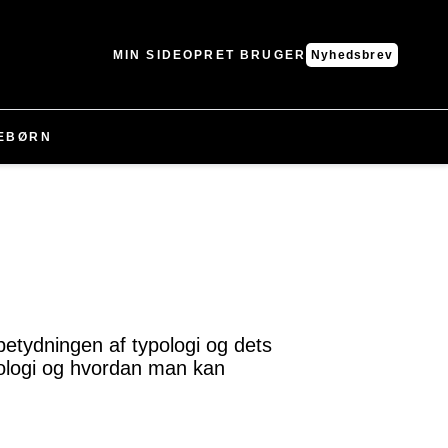
MIN SIDE
OPRET BRUGER
Nyhedsbrev
E
BØRN
betydningen af typologi og dets
ypologi og hvordan man kan