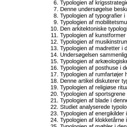
Typologien af ​​krigsstrategi
Denne undersøgelse beskæft
Typologien af ​​typografier 
Typologien af ​​mobilitets
Den arkitektoniske typolog
Typologien af ​​kunstformer
Typologien af ​​musikinstr
Typologien af ​​madretter 
Undersøgelsen sammenligne
Typologien af ​​arkæologisk
Typologien af ​​posthuse i
Typologien af ​​rumfartøje
Denne artikel diskuterer typo
Typologien af ​​religiøse ritu
Typologien af ​​sportsgren
Typologien af ​​blade i denn
Studiet analyserede typologi
Typologien af ​​energikilde
Typologien af ​​klokketårn
Typologien af ​​møbler i de