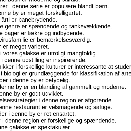
gurer i denne serie er populære blandt børn.
denne by er meget forskelligartet.
e årti er banebrydende.
enne genre er spændende og tankevækkende.
nne bager er lækre og indbydende.
e virusfamilie er bemærkelsesværdig.
r er meget varieret.
i vores galakse er utroligt mangfoldig.
 i denne udstilling er inspirerende.
ikker i forskellige kulturer er interessante at stude
i biologi er grundlæggende for klassifikation af arte
åder i denne by er betydelig.
 i denne by er en blanding af gammelt og moderne.
 denne by er godt udviklet.
ttelsesstrategier i denne region er afgørende.
 denne restaurant er velsmagende og saftige.
er i denne by er ret ensartet.
er i denne region er forskellige og spændende.
denne galakse er spektakulær.